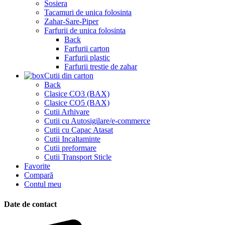
Sosiera
Tacamuri de unica folosinta
Zahar-Sare-Piper
Farfurii de unica folosinta
Back
Farfurii carton
Farfurii plastic
Farfurii trestie de zahar
Cutii din carton
Back
Clasice CO3 (BAX)
Clasice CO5 (BAX)
Cutii Arhivare
Cutii cu Autosigilare/e-commerce
Cutii cu Capac Atasat
Cutii Incaltaminte
Cutii preformare
Cutii Transport Sticle
Favorite
Compară
Contul meu
Date de contact