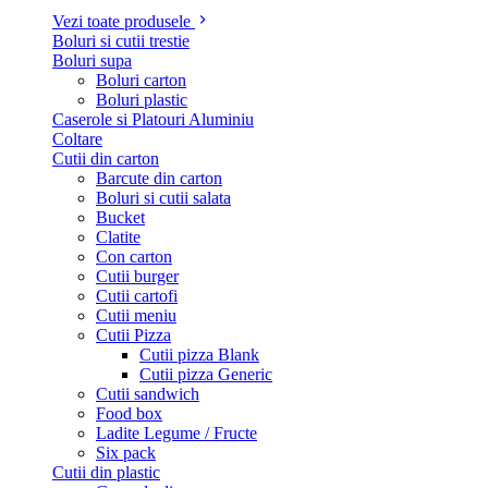
Vezi toate produsele
Boluri si cutii trestie
Boluri supa
Boluri carton
Boluri plastic
Caserole si Platouri Aluminiu
Coltare
Cutii din carton
Barcute din carton
Boluri si cutii salata
Bucket
Clatite
Con carton
Cutii burger
Cutii cartofi
Cutii meniu
Cutii Pizza
Cutii pizza Blank
Cutii pizza Generic
Cutii sandwich
Food box
Ladite Legume / Fructe
Six pack
Cutii din plastic