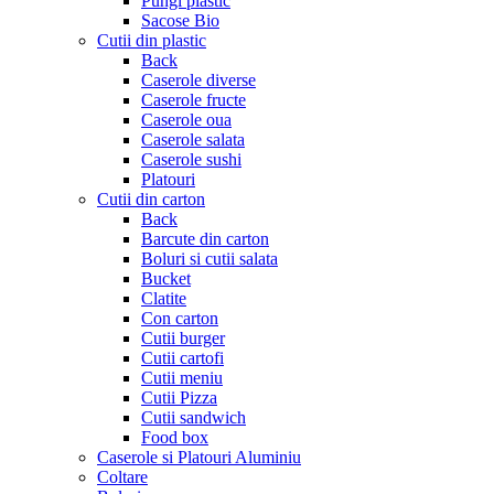
Pungi plastic
Sacose Bio
Cutii din plastic
Back
Caserole diverse
Caserole fructe
Caserole oua
Caserole salata
Caserole sushi
Platouri
Cutii din carton
Back
Barcute din carton
Boluri si cutii salata
Bucket
Clatite
Con carton
Cutii burger
Cutii cartofi
Cutii meniu
Cutii Pizza
Cutii sandwich
Food box
Caserole si Platouri Aluminiu
Coltare