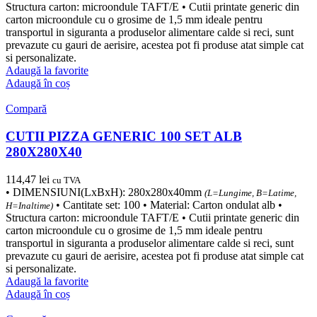
Structura carton: microondule TAFT/E • Cutii printate generic din
carton microondule cu o grosime de 1,5 mm ideale pentru
transportul in siguranta a produselor alimentare calde si reci, sunt
prevazute cu gauri de aerisire, acestea pot fi produse atat simple cat
si personalizate.
Adaugă la favorite
Adaugă în coș
Compară
CUTII PIZZA GENERIC 100 SET ALB
280X280X40
114,47
lei
cu TVA
• DIMENSIUNI(LxBxH): 280x280x40mm
(L=Lungime, B=Latime,
• Cantitate set: 100 • Material: Carton ondulat alb •
H=Inaltime)
Structura carton: microondule TAFT/E • Cutii printate generic din
carton microondule cu o grosime de 1,5 mm ideale pentru
transportul in siguranta a produselor alimentare calde si reci, sunt
prevazute cu gauri de aerisire, acestea pot fi produse atat simple cat
si personalizate.
Adaugă la favorite
Adaugă în coș