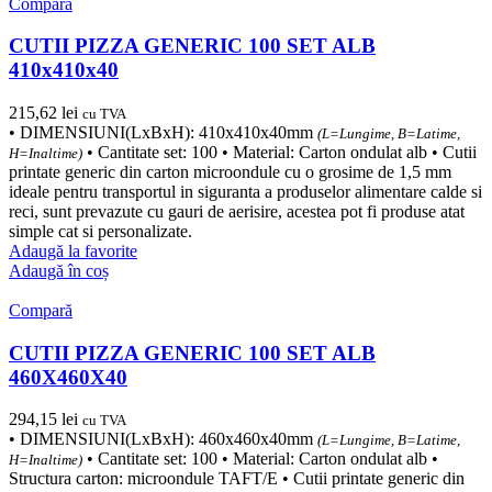
Compară
CUTII PIZZA GENERIC 100 SET ALB
410x410x40
215,62
lei
cu TVA
• DIMENSIUNI(LxBxH): 410x410x40mm
(L=Lungime, B=Latime,
• Cantitate set: 100 • Material: Carton ondulat alb • Cutii
H=Inaltime)
printate generic din carton microondule cu o grosime de 1,5 mm
ideale pentru transportul in siguranta a produselor alimentare calde si
reci, sunt prevazute cu gauri de aerisire, acestea pot fi produse atat
simple cat si personalizate.
Adaugă la favorite
Adaugă în coș
Compară
CUTII PIZZA GENERIC 100 SET ALB
460X460X40
294,15
lei
cu TVA
• DIMENSIUNI(LxBxH): 460x460x40mm
(L=Lungime, B=Latime,
• Cantitate set: 100 • Material: Carton ondulat alb •
H=Inaltime)
Structura carton: microondule TAFT/E • Cutii printate generic din