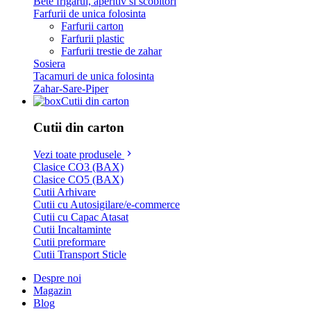
Bete frigarui, aperitiv si scobitori
Farfurii de unica folosinta
Farfurii carton
Farfurii plastic
Farfurii trestie de zahar
Sosiera
Tacamuri de unica folosinta
Zahar-Sare-Piper
Cutii din carton
Cutii din carton
Vezi toate produsele
Clasice CO3 (BAX)
Clasice CO5 (BAX)
Cutii Arhivare
Cutii cu Autosigilare/e-commerce
Cutii cu Capac Atasat
Cutii Incaltaminte
Cutii preformare
Cutii Transport Sticle
Despre noi
Magazin
Blog