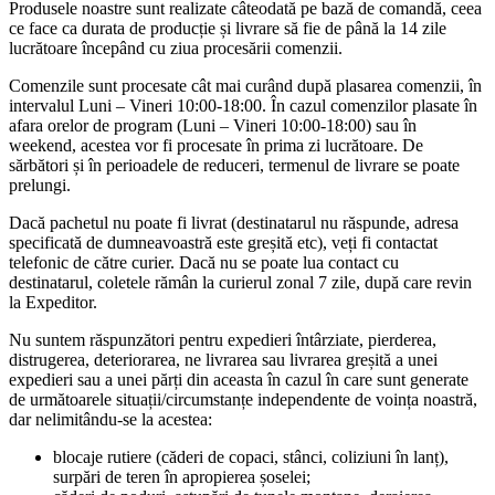
Produsele noastre sunt realizate câteodată pe bază de comandă, ceea
ce face ca durata de producție și livrare să fie de până la 14 zile
lucrătoare începând cu ziua procesării comenzii.
Comenzile sunt procesate cât mai curând după plasarea comenzii, în
intervalul Luni – Vineri 10:00-18:00. În cazul comenzilor plasate în
afara orelor de program (Luni – Vineri 10:00-18:00) sau în
weekend, acestea vor fi procesate în prima zi lucrătoare. De
sărbători și în perioadele de reduceri, termenul de livrare se poate
prelungi.
Dacă pachetul nu poate fi livrat (destinatarul nu răspunde, adresa
specificată de dumneavoastră este greșită etc), veți fi contactat
telefonic de către curier. Dacă nu se poate lua contact cu
destinatarul, coletele rămân la curierul zonal 7 zile, după care revin
la Expeditor.
Nu suntem răspunzători pentru expedieri întârziate, pierderea,
distrugerea, deteriorarea, ne livrarea sau livrarea greșită a unei
expedieri sau a unei părți din aceasta în cazul în care sunt generate
de următoarele situații/circumstanțe independente de voința noastră,
dar nelimitându-se la acestea:
blocaje rutiere (căderi de copaci, stânci, coliziuni în lanț),
surpări de teren în apropierea șoselei;