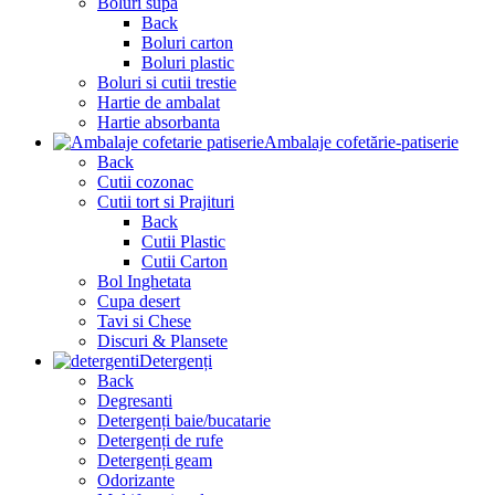
Boluri supa
Back
Boluri carton
Boluri plastic
Boluri si cutii trestie
Hartie de ambalat
Hartie absorbanta
Ambalaje cofetărie-patiserie
Back
Cutii cozonac
Cutii tort si Prajituri
Back
Cutii Plastic
Cutii Carton
Bol Inghetata
Cupa desert
Tavi si Chese
Discuri & Plansete
Detergenți
Back
Degresanti
Detergenți baie/bucatarie
Detergenți de rufe
Detergenți geam
Odorizante