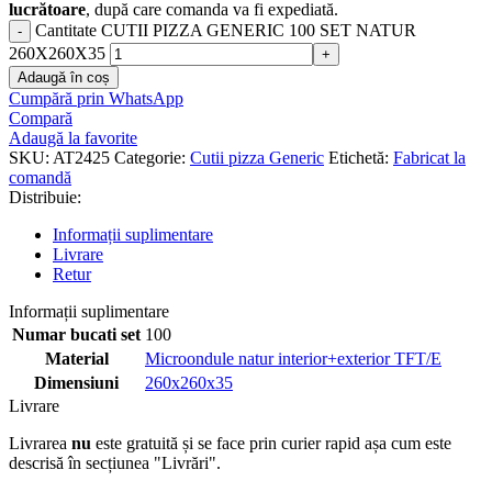
lucrătoare
, după care comanda va fi expediată.
Cantitate CUTII PIZZA GENERIC 100 SET NATUR
260X260X35
Adaugă în coș
Cumpără prin WhatsApp
Compară
Adaugă la favorite
SKU:
AT2425
Categorie:
Cutii pizza Generic
Etichetă:
Fabricat la
comandă
Distribuie:
Informații suplimentare
Livrare
Retur
Informații suplimentare
Numar bucati set
100
Material
Microondule natur interior+exterior TFT/E
Dimensiuni
260x260x35
Livrare
Livrarea
nu
este gratuită și se face prin curier rapid așa cum este
descrisă în secțiunea "Livrări".