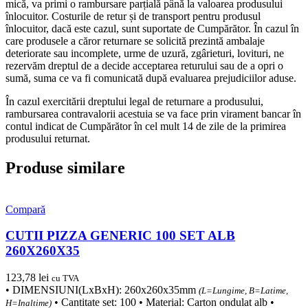
mică, va primi o rambursare parțială până la valoarea produsului
înlocuitor. Costurile de retur și de transport pentru produsul
înlocuitor, dacă este cazul, sunt suportate de Cumpărător. În cazul în
care produsele a căror returnare se solicită prezintă ambalaje
deteriorate sau incomplete, urme de uzură, zgârieturi, lovituri, ne
rezervăm dreptul de a decide acceptarea returului sau de a opri o
sumă, suma ce va fi comunicată după evaluarea prejudiciilor aduse.
În cazul exercitării dreptului legal de returnare a produsului,
rambursarea contravalorii acestuia se va face prin virament bancar în
contul indicat de Cumpărător în cel mult 14 de zile de la primirea
produsului returnat.
Produse similare
Compară
CUTII PIZZA GENERIC 100 SET ALB
260X260X35
123,78
lei
cu TVA
• DIMENSIUNI(LxBxH): 260x260x35mm
(L=Lungime, B=Latime,
• Cantitate set: 100 • Material: Carton ondulat alb •
H=Inaltime)