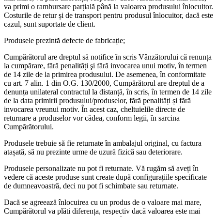
va primi o rambursare parțială până la valoarea produsului înlocuitor.
Costurile de retur și de transport pentru produsul înlocuitor, dacă este
cazul, sunt suportate de client.
Produsele prezintă defecte de fabricație;
Cumpărătorul are dreptul să notifice în scris Vânzătorului că renunța
la cumpărare, fără penalități şi fără invocarea unui motiv, în termen
de 14 zile de la primirea produsului. De asemenea, în conformitate
cu art. 7 alin. 1 din O.G. 130/2000, Cumpărătorul are dreptul de a
denunța unilateral contractul la distanță, în scris, în termen de 14 zile
de la data primirii produsului/produselor, fără penalități și fără
invocarea vreunui motiv. În acest caz, cheltuielile directe de
returnare a produselor vor cădea, conform legii, în sarcina
Cumpărătorului.
Produsele trebuie să fie returnate în ambalajul original, cu factura
atașată, să nu prezinte urme de uzură fizică sau deteriorare.
Produsele personalizate nu pot fi returnate. Vă rugăm să aveți în
vedere că aceste produse sunt create după configurațiile specificate
de dumneavoastră, deci nu pot fi schimbate sau returnate.
Dacă se agreează înlocuirea cu un produs de o valoare mai mare,
Cumpărătorul va plăti diferența, respectiv dacă valoarea este mai