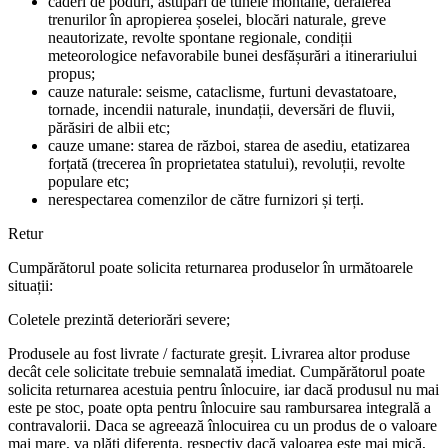
căderi de poduri, astupări de tunele montane, deraierea
trenurilor în apropierea șoselei, blocări naturale, greve
neautorizate, revolte spontane regionale, condiții
meteorologice nefavorabile bunei desfășurări a itinerariului
propus;
cauze naturale: seisme, cataclisme, furtuni devastatoare,
tornade, incendii naturale, inundații, deversări de fluvii,
părăsiri de albii etc;
cauze umane: starea de război, starea de asediu, etatizarea
forțată (trecerea în proprietatea statului), revoluții, revolte
populare etc;
nerespectarea comenzilor de către furnizori și terți.
Retur
Cumpărătorul poate solicita returnarea produselor în următoarele
situații:
Coletele prezintă deteriorări severe;
Produsele au fost livrate / facturate greșit. Livrarea altor produse
decât cele solicitate trebuie semnalată imediat. Cumpărătorul poate
solicita returnarea acestuia pentru înlocuire, iar dacă produsul nu mai
este pe stoc, poate opta pentru înlocuire sau rambursarea integrală a
contravalorii. Daca se agreează înlocuirea cu un produs de o valoare
mai mare, va plăti diferența, respectiv dacă valoarea este mai mică,