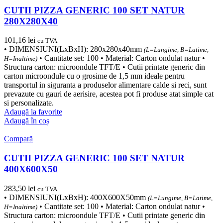
CUTII PIZZA GENERIC 100 SET NATUR
280X280X40
101,16
lei
cu TVA
• DIMENSIUNI(LxBxH): 280x280x40mm
(L=Lungime, B=Latime,
• Cantitate set: 100 • Material: Carton ondulat natur •
H=Inaltime)
Structura carton: microondule TFT/E • Cutii printate generic din
carton microondule cu o grosime de 1,5 mm ideale pentru
transportul in siguranta a produselor alimentare calde si reci, sunt
prevazute cu gauri de aerisire, acestea pot fi produse atat simple cat
si personalizate.
Adaugă la favorite
Adaugă în coș
Compară
CUTII PIZZA GENERIC 100 SET NATUR
400X600X50
283,50
lei
cu TVA
• DIMENSIUNI(LxBxH): 400X600X50mm
(L=Lungime, B=Latime,
• Cantitate set: 100 • Material: Carton ondulat natur •
H=Inaltime)
Structura carton: microondule TFT/E • Cutii printate generic din