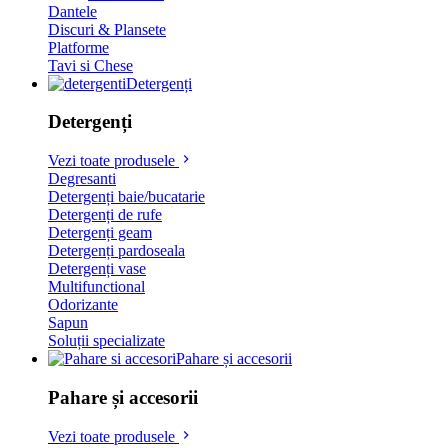
Dantele
Discuri & Plansete
Platforme
Tavi si Chese
Detergenți
Detergenți
Vezi toate produsele
Degresanti
Detergenți baie/bucatarie
Detergenți de rufe
Detergenți geam
Detergenți pardoseala
Detergenți vase
Multifunctional
Odorizante
Sapun
Soluții specializate
Pahare și accesorii
Pahare și accesorii
Vezi toate produsele