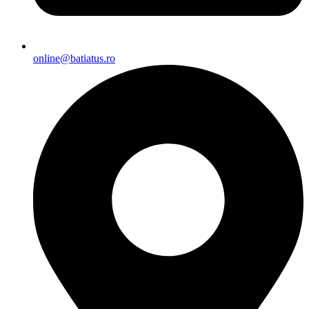
online@batiatus.ro