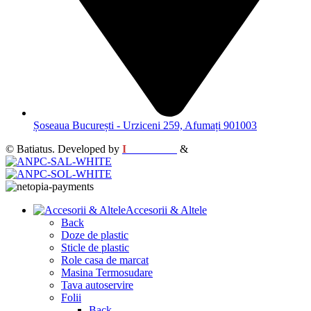
Șoseaua București - Urziceni 259, Afumați 901003
© Batiatus. Developed by
I
MCreative
&
WEBC
Accesorii & Altele
Back
Doze de plastic
Sticle de plastic
Role casa de marcat
Masina Termosudare
Tava autoservire
Folii
Back