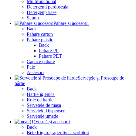
Multifunctional
Detergenți pardoseala
Detergenți vase
Sapun
Pahare și accesorii
Back
Pahare carton
Pahare plastic
Back
Pahare PP
Pahare PET
Capace pahare
Paie
Accesori
Șervețele și Prosoape de
hârtie
Back
Hartie igienica
Role de hartie
Servetele de masa
Servetele Dispenser
Servetele umede
Veselă și accesorii
Back
Bete frigarui, aperitiv si scobitori