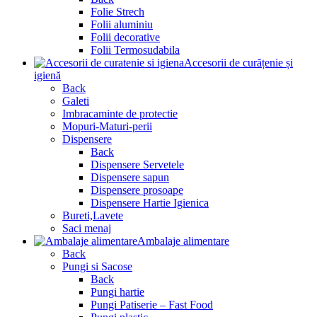
Folie Strech
Folii aluminiu
Folii decorative
Folii Termosudabila
Accesorii de curățenie și
igienă
Back
Galeti
Imbracaminte de protectie
Mopuri-Maturi-perii
Dispensere
Back
Dispensere Servetele
Dispensere sapun
Dispensere prosoape
Dispensere Hartie Igienica
Bureti,Lavete
Saci menaj
Ambalaje alimentare
Back
Pungi si Sacose
Back
Pungi hartie
Pungi Patiserie – Fast Food