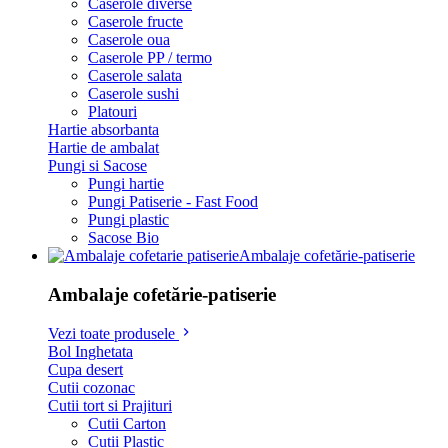
Caserole diverse
Caserole fructe
Caserole oua
Caserole PP / termo
Caserole salata
Caserole sushi
Platouri
Hartie absorbanta
Hartie de ambalat
Pungi si Sacose
Pungi hartie
Pungi Patiserie - Fast Food
Pungi plastic
Sacose Bio
Ambalaje cofetărie-patiserie
Ambalaje cofetărie-patiserie
Vezi toate produsele
Bol Inghetata
Cupa desert
Cutii cozonac
Cutii tort si Prajituri
Cutii Carton
Cutii Plastic