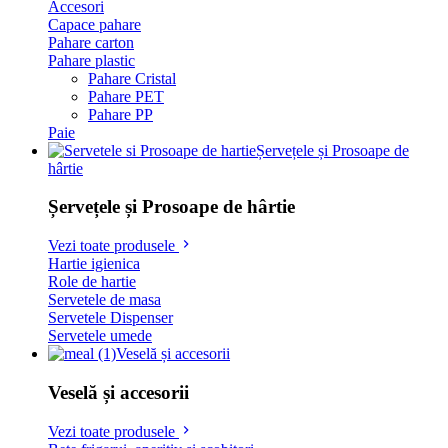
Accesori
Capace pahare
Pahare carton
Pahare plastic
Pahare Cristal
Pahare PET
Pahare PP
Paie
Șervețele și Prosoape de
hârtie
Șervețele și Prosoape de hârtie
Vezi toate produsele
Hartie igienica
Role de hartie
Servetele de masa
Servetele Dispenser
Servetele umede
Veselă și accesorii
Veselă și accesorii
Vezi toate produsele