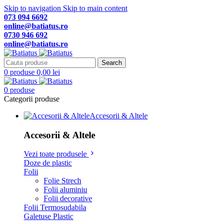
Skip to navigation
Skip to main content
073 094 6692
online@batiatus.ro
0730 946 692
online@batiatus.ro
Search
0
produse
0,00
lei
0
produse
Categorii produse
Accesorii & Altele
Accesorii & Altele
Vezi toate produsele
Doze de plastic
Folii
Folie Strech
Folii aluminiu
Folii decorative
Folii Termosudabila
Galetuse Plastic