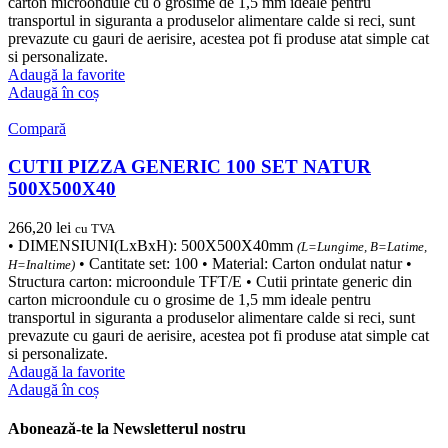
carton microondule cu o grosime de 1,5 mm ideale pentru
transportul in siguranta a produselor alimentare calde si reci, sunt
prevazute cu gauri de aerisire, acestea pot fi produse atat simple cat
si personalizate.
Adaugă la favorite
Adaugă în coș
Compară
CUTII PIZZA GENERIC 100 SET NATUR
500X500X40
266,20
lei
cu TVA
• DIMENSIUNI(LxBxH): 500X500X40mm
(L=Lungime, B=Latime,
• Cantitate set: 100 • Material: Carton ondulat natur •
H=Inaltime)
Structura carton: microondule TFT/E • Cutii printate generic din
carton microondule cu o grosime de 1,5 mm ideale pentru
transportul in siguranta a produselor alimentare calde si reci, sunt
prevazute cu gauri de aerisire, acestea pot fi produse atat simple cat
si personalizate.
Adaugă la favorite
Adaugă în coș
Abonează-te la Newsletterul nostru