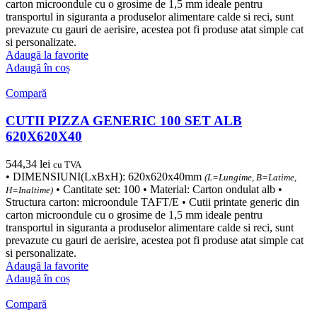
carton microondule cu o grosime de 1,5 mm ideale pentru
transportul in siguranta a produselor alimentare calde si reci, sunt
prevazute cu gauri de aerisire, acestea pot fi produse atat simple cat
si personalizate.
Adaugă la favorite
Adaugă în coș
Compară
CUTII PIZZA GENERIC 100 SET ALB
620X620X40
544,34
lei
cu TVA
• DIMENSIUNI(LxBxH): 620x620x40mm
(L=Lungime, B=Latime,
• Cantitate set: 100 • Material: Carton ondulat alb •
H=Inaltime)
Structura carton: microondule TAFT/E • Cutii printate generic din
carton microondule cu o grosime de 1,5 mm ideale pentru
transportul in siguranta a produselor alimentare calde si reci, sunt
prevazute cu gauri de aerisire, acestea pot fi produse atat simple cat
si personalizate.
Adaugă la favorite
Adaugă în coș
Compară