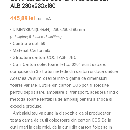
ALB 230x230x180
445,89
lei
cu TVA
• DIMENSIUNI(LxBxH): 230x230x180mm
(L=Lungime, B=Latime, H=Inaltime)
• Cantitate set: 50
• Material: Carton alb
• Structura carton: CO5 TA3FT/BC
• Cutii Carton colectoare fefco 0201 sunt usoare,
compuse din 3 straturi netede din carton si doua ondule.
Acestea va sunt oferite intr-o gama de dimensiuni
foarte variate. Cutiile din carton CO5 pot fi folosite
pentru depozitare, ambalare si transport, acestea fiind o
metoda foarte rentabila de ambalaj pentru a stoca si
expedia produse.
• Ambalajultau va pune la dispozitie ca si producator
toata gama de cutii colectoare din carton CO5. De la
cutii mari la cele mici, de la cutii din carton folosite in