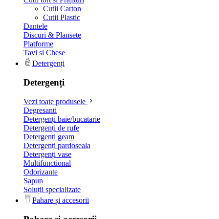
Cutii Carton
Cutii Plastic
Dantele
Discuri & Plansete
Platforme
Tavi si Chese
Detergenți
Detergenți
Vezi toate produsele
Degresanti
Detergenți baie/bucatarie
Detergenți de rufe
Detergenți geam
Detergenți pardoseala
Detergenți vase
Multifunctional
Odorizante
Sapun
Soluții specializate
Pahare și accesorii