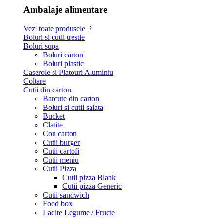
Ambalaje alimentare
Vezi toate produsele
Boluri si cutii trestie
Boluri supa
Boluri carton
Boluri plastic
Caserole si Platouri Aluminiu
Coltare
Cutii din carton
Barcute din carton
Boluri si cutii salata
Bucket
Clatite
Con carton
Cutii burger
Cutii cartofi
Cutii meniu
Cutii Pizza
Cutii pizza Blank
Cutii pizza Generic
Cutii sandwich
Food box
Ladite Legume / Fructe