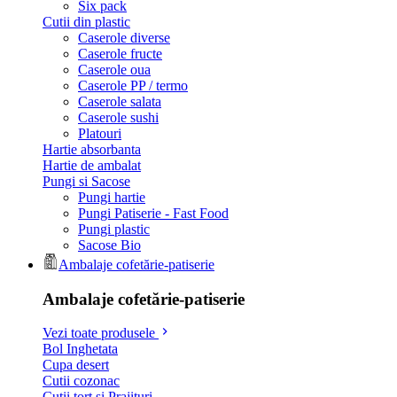
Six pack
Cutii din plastic
Caserole diverse
Caserole fructe
Caserole oua
Caserole PP / termo
Caserole salata
Caserole sushi
Platouri
Hartie absorbanta
Hartie de ambalat
Pungi si Sacose
Pungi hartie
Pungi Patiserie - Fast Food
Pungi plastic
Sacose Bio
Ambalaje cofetărie-patiserie
Ambalaje cofetărie-patiserie
Vezi toate produsele
Bol Inghetata
Cupa desert
Cutii cozonac
Cutii tort si Prajituri