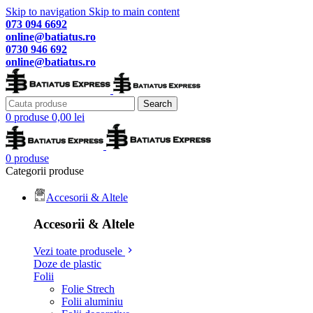
Skip to navigation
Skip to main content
073 094 6692
online@batiatus.ro
0730 946 692
online@batiatus.ro
Search
0
produse
0,00
lei
0
produse
Categorii produse
Accesorii & Altele
Accesorii & Altele
Vezi toate produsele
Doze de plastic
Folii
Folie Strech
Folii aluminiu