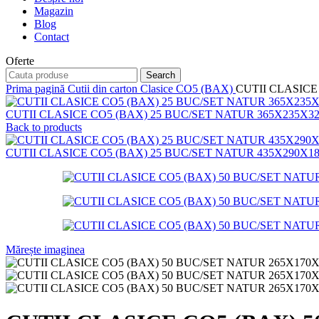
Magazin
Blog
Contact
Oferte
Search
Prima pagină
Cutii din carton
Clasice CO5 (BAX)
CUTII CLASICE
CUTII CLASICE CO5 (BAX) 25 BUC/SET NATUR 365X235X3
Back to products
CUTII CLASICE CO5 (BAX) 25 BUC/SET NATUR 435X290X1
Mărește imaginea