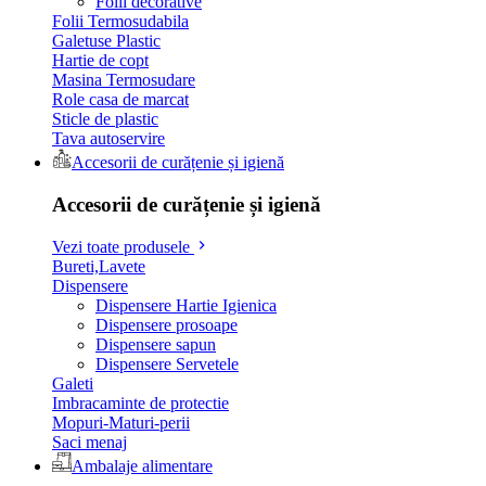
Folii decorative
Folii Termosudabila
Galetuse Plastic
Hartie de copt
Masina Termosudare
Role casa de marcat
Sticle de plastic
Tava autoservire
Accesorii de curățenie și igienă
Accesorii de curățenie și igienă
Vezi toate produsele
Bureti,Lavete
Dispensere
Dispensere Hartie Igienica
Dispensere prosoape
Dispensere sapun
Dispensere Servetele
Galeti
Imbracaminte de protectie
Mopuri-Maturi-perii
Saci menaj
Ambalaje alimentare