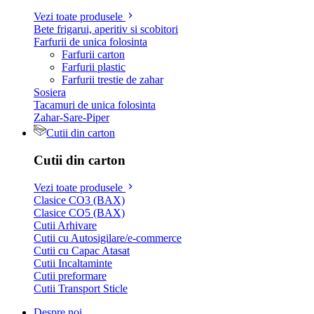
Vezi toate produsele
Bete frigarui, aperitiv si scobitori
Farfurii de unica folosinta
Farfurii carton
Farfurii plastic
Farfurii trestie de zahar
Sosiera
Tacamuri de unica folosinta
Zahar-Sare-Piper
Cutii din carton
Cutii din carton
Vezi toate produsele
Clasice CO3 (BAX)
Clasice CO5 (BAX)
Cutii Arhivare
Cutii cu Autosigilare/e-commerce
Cutii cu Capac Atasat
Cutii Incaltaminte
Cutii preformare
Cutii Transport Sticle
Despre noi