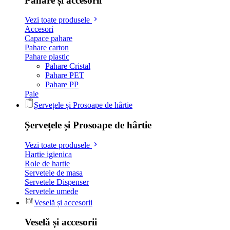
Pahare și accesorii
Vezi toate produsele
Accesori
Capace pahare
Pahare carton
Pahare plastic
Pahare Cristal
Pahare PET
Pahare PP
Paie
Șervețele și Prosoape de hârtie
Șervețele și Prosoape de hârtie
Vezi toate produsele
Hartie igienica
Role de hartie
Servetele de masa
Servetele Dispenser
Servetele umede
Veselă și accesorii
Veselă și accesorii