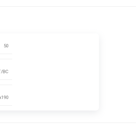
50
FT/BC
x190