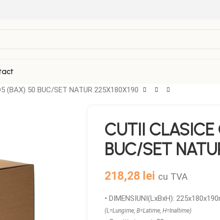
tact
O5 (BAX) 50 BUC/SET NATUR 225X180X190
CUTII CLASICE 
BUC/SET NATUR
218,28
lei
cu TVA
• DIMENSIUNI(LxBxH): 225x180x1
(L=Lungime, B=Latime, H=Inaltime)