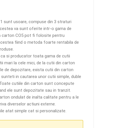
01 sunt usoare, compuse din 3 straturi
Acestea va sunt oferite intr-o gama de
in carton CO5 pot fi folosite pentru
acestea fiind o metoda foarte rentabila de
produse.
e ca si producator toata gama de cutii
i mari la cele mici, de la cutii din carton
le de depozitare, exista cutii din carton
sunteti in cautarea unor cutii simple, duble
it. Toate cutiile din carton sunt concepute
nd ele sunt depozitate sau in tranzit.
arton ondulat de inalta calitate pentru a le
iva diverselor actiuni externe.
le atat simple cat si personalizate.