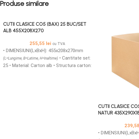
Produse similare
CUTII CLASICE CO5 (BAX) 25 BUC/SET
ALB 455X208X270
255,55
lei
cu TVA
• DIMENSIUNI(LxBxH): 455x208x270mm
• Cantitate set:
(L=Lungime, B=Latime, H=Inaltime)
25 • Material: Carton alb • Structura carton:
CO5 TA3FT/BC • Cutii Carton colectoare
fefco 0201 sunt usoare, compuse din 3
straturi netede din carton si doua ondule.
Acestea va sunt oferite intr-o gama de
dimensiuni foarte variate. Cutiile din carton
CUTII CLASICE CO
CO5 pot fi folosite pentru depozitare,
NATUR 435X290X1
ambalare si transport, acestea fiind o
metoda foarte rentabila de ambalaj pentru
239,5
a stoca si expedia produse. • Ambalajultau
• DIMENSIUNI(LxBx