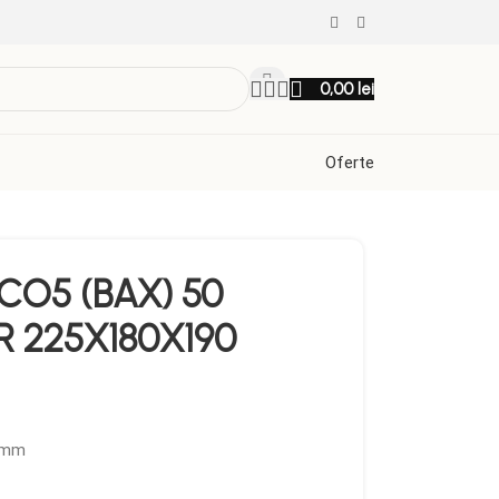
0,00
lei
Oferte
CO5 (BAX) 50
 225X180X190
90mm