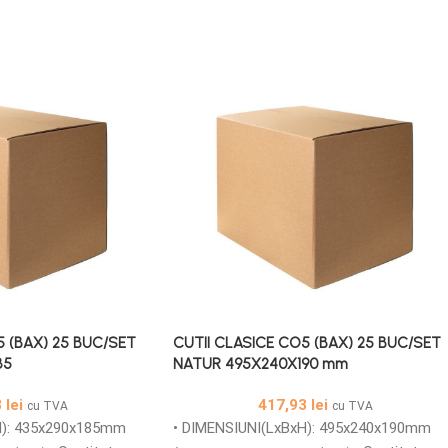
5 (BAX) 25 BUC/SET
CUTII CLASICE CO5 (BAX) 25 BUC/SET
85
NATUR 495X240X190 mm
8
lei
417,93
lei
cu TVA
cu TVA
H): 435x290x185mm
• DIMENSIUNI(LxBxH): 495x240x190mm