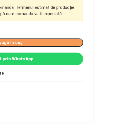
comandă. Termenul estimat de producție
upă care comanda va fi expediată.
augă în coș
 prin WhatsApp
te