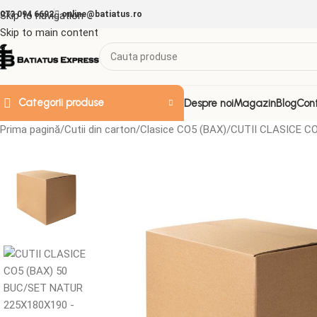
073 094 6692
Skip to navigation
online@batiatus.ro
Skip to main content
Categorii produse
Despre noi
Magazin
Blog
Con
Prima pagină
Cutii din carton
Clasice CO5 (BAX)
CUTII CLASICE C