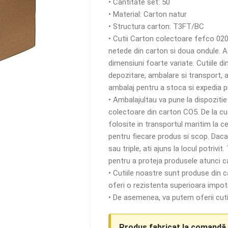
• Cantitate set: 50
• Material: Carton natur
• Structura carton: T3FT/BC
• Cutii Carton colectoare fefco 02
netede din carton si doua ondule. 
dimensiuni foarte variate. Cutiile d
depozitare, ambalare si transport, 
ambalaj pentru a stoca si expedia 
• Ambalajultau va pune la dispoziti
colectoare din carton CO5. De la cuti
folosite in transportul maritim la ce
pentru fiecare produs si scop. Daca 
sau triple, ati ajuns la locul potriv
pentru a proteja produsele atunci ca
• Cutiile noastre sunt produse din c
oferi o rezistenta superioara impotr
• De asemenea, va putem oferii cutii
Produs fabricat la comandă