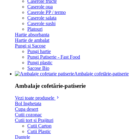
Caserole fructe
Caserole oua
Caserole PP / termo
Caserole salata
Caserole sushi
Platouri
Hartie absorbanta
Hartie de ambalat
Pungi si Sacose
Pungi hartie
Pungi Patiserie - Fast Food
Pungi plastic
Sacose Bio
Ambalaje cofetărie-patiserie
Ambalaje cofetărie-patiserie
Vezi toate produsele
Bol Inghetata
Cupa desert
Cutii cozonac
Cutii tort si Prajituri
Cutii Carton
Cutii Plastic
Dantele