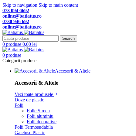
Skip to navigation
Skip to main content
073 094 6692
online@batiatus.ro
0730 946 692
online@batiatus.ro
Search
0
produse
0,00
lei
0
produse
Categorii produse
Accesorii & Altele
Accesorii & Altele
Vezi toate produsele
Doze de plastic
Folii
Folie Strech
Folii aluminiu
Folii decorative
Folii Termosudabila
Galetuse Plastic