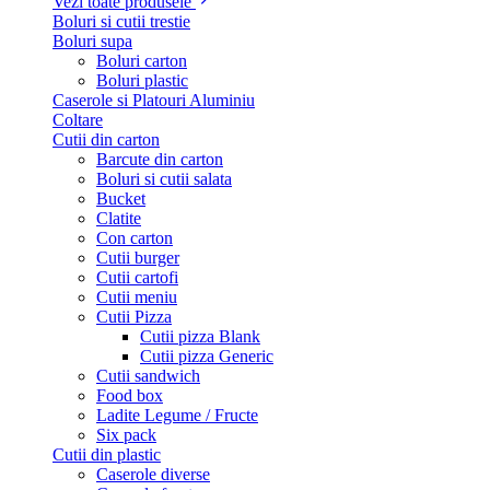
Vezi toate produsele
Boluri si cutii trestie
Boluri supa
Boluri carton
Boluri plastic
Caserole si Platouri Aluminiu
Coltare
Cutii din carton
Barcute din carton
Boluri si cutii salata
Bucket
Clatite
Con carton
Cutii burger
Cutii cartofi
Cutii meniu
Cutii Pizza
Cutii pizza Blank
Cutii pizza Generic
Cutii sandwich
Food box
Ladite Legume / Fructe
Six pack
Cutii din plastic
Caserole diverse