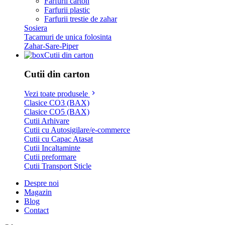
Farfurii carton
Farfurii plastic
Farfurii trestie de zahar
Sosiera
Tacamuri de unica folosinta
Zahar-Sare-Piper
Cutii din carton
Cutii din carton
Vezi toate produsele
Clasice CO3 (BAX)
Clasice CO5 (BAX)
Cutii Arhivare
Cutii cu Autosigilare/e-commerce
Cutii cu Capac Atasat
Cutii Incaltaminte
Cutii preformare
Cutii Transport Sticle
Despre noi
Magazin
Blog
Contact