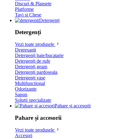
Discuri & Plansete
Platforme
Tavi si Chese
Detergenți
Detergenți
Vezi toate produsele
Degresanti
Detergenți baie/bucatarie
Detergenți de rufe
Detergenți geam
Detergenți pardoseala
Detergenți vase
Multifunctional
Odorizante
Sapun
Soluții specializate
Pahare și accesorii
Pahare și accesorii
Vezi toate produsele
Accesori