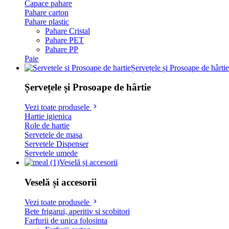
Capace pahare
Pahare carton
Pahare plastic
Pahare Cristal
Pahare PET
Pahare PP
Paie
Șervețele și Prosoape de hârtie
Șervețele și Prosoape de hârtie
Vezi toate produsele
Hartie igienica
Role de hartie
Servetele de masa
Servetele Dispenser
Servetele umede
Veselă și accesorii
Veselă și accesorii
Vezi toate produsele
Bete frigarui, aperitiv si scobitori
Farfurii de unica folosinta