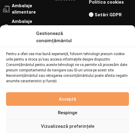
Politica cookies
Ambalaje
alimentare
Setări GDPR
Ambalaje
cofetărie-
Gestionează
patiserie
consimțământul
Urmărește-ne pe:
Pentru a oferi cea mai bună experiență, folosim tehnologii precum cookie-
Contact
urile pentru a stoca și/sau accesa informațiile despre dispozitiv.
Consimțământul pentru aceste tehnologii ne va permite să procesăm date
precum comportamentul de navigare sau ID-uri unice pe acest site.
Neconsimțământul sau retragerea consimțământului poate afecta negativ
073 094 6692
anumite caracteristici și funcții.
online@batiatus.ro
Șoseaua București - Urziceni 259, Afumați 901003
Produs
Acceptă
fabricat la
comandă
Respinge
© Batiatus. Developed by
I
MCreative
&
WEBC
Acest
CUTII
Vizualizează preferințele
produs este
CLASICE
fabricat la