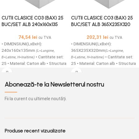
CUTII CLASICE CO3 (BAX) 25
CUTII CLASICE CO3 (BAX) 25
BUC/SET ALB 240x160x135
BUC/SET ALB 365X235X320
74,54
lei
202,31
lei
cu TVA
cu TVA
• DIMENSIUNI(LxBxH):
• DIMENSIUNI(LxBxH):
240x160x135mm
365X235X320mm
(L=Lungime,
(L=Lungime,
• Cantitate set:
• Cantitate set:
B=Latime, H=Inaltime)
B=Latime, H=Inaltime)
25 • Material: Carton alb • Structura
25 • Material: Carton alb • Structura
carton: CO3 TAFT/B • Cutii carton
carton: CO3 TAFT/B • Cutii carton
colectoare fefco 0201 sunt
colectoare fefco 0201 sunt
usoare, compuse din 2 straturi
usoare, compuse din 2 straturi
Abonează-te la Newsletterul nostru
netede din carton si o ondula.
netede din carton si o ondula.
Acestea va sunt oferite intr-o gama
Acestea va sunt oferite intr-o gama
Fii la curent cu ultimele noutăți.
de dimensiuni foarte variate. Cutiile
de dimensiuni foarte variate. Cutiile
din carton CO3 pot fi folosite
din carton CO3 pot fi folosite
pentru depozitare, ambalare si
pentru depozitare, ambalare si
transport, acestea fiind o metoda
transport, acestea fiind o metoda
foarte rentabila de ambalaj pentru a
foarte rentabila de ambalaj pentru a
Produse recent vizualizate
stoca si expedia produse. •
stoca si expedia produse. •