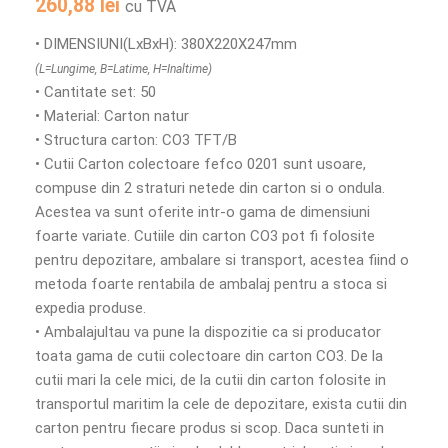
260,88
lei
cu TVA
• DIMENSIUNI(LxBxH): 380X220X247mm
(L=Lungime, B=Latime, H=Inaltime)
• Cantitate set: 50
• Material: Carton natur
• Structura carton: CO3 TFT/B
• Cutii Carton colectoare fefco 0201 sunt usoare,
compuse din 2 straturi netede din carton si o ondula.
Acestea va sunt oferite intr-o gama de dimensiuni
foarte variate. Cutiile din carton CO3 pot fi folosite
pentru depozitare, ambalare si transport, acestea fiind o
metoda foarte rentabila de ambalaj pentru a stoca si
expedia produse.
• Ambalajultau va pune la dispozitie ca si producator
toata gama de cutii colectoare din carton CO3. De la
cutii mari la cele mici, de la cutii din carton folosite in
transportul maritim la cele de depozitare, exista cutii din
carton pentru fiecare produs si scop. Daca sunteti in