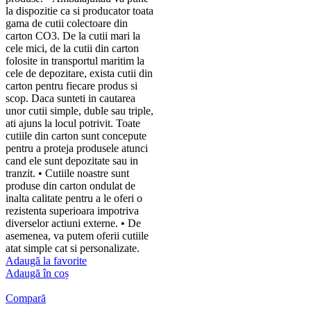
la dispozitie ca si producator toata
gama de cutii colectoare din
carton CO3. De la cutii mari la
cele mici, de la cutii din carton
folosite in transportul maritim la
cele de depozitare, exista cutii din
carton pentru fiecare produs si
scop. Daca sunteti in cautarea
unor cutii simple, duble sau triple,
ati ajuns la locul potrivit. Toate
cutiile din carton sunt concepute
pentru a proteja produsele atunci
cand ele sunt depozitate sau in
tranzit. • Cutiile noastre sunt
produse din carton ondulat de
inalta calitate pentru a le oferi o
rezistenta superioara impotriva
diverselor actiuni externe. • De
asemenea, va putem oferii cutiile
atat simple cat si personalizate.
Adaugă la favorite
Adaugă în coș
Compară