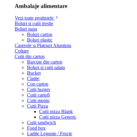
Ambalaje alimentare
Vezi toate produsele
Boluri si cutii trestie
Boluri supa
Boluri carton
Boluri plastic
Caserole si Platouri Aluminiu
Coltare
Cutii din carton
Barcute din carton
Boluri si cutii salata
Bucket
Clatite
Con carton
Cutii burger
Cutii cartofi
Cutii meniu
Cutii Pizza
Cutii pizza Blank
Cutii pizza Generic
Cutii sandwich
Food box
Ladite Legume / Fructe