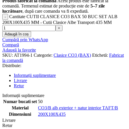
Produs fabricat la comandă
Acest produs este fabricat la
comandă. Termenul estimat de producție este de
5–7 zile
lucrătoare
, după care comanda va fi expediată.
Cantitate CUTII CLASICE CO3 BAX 50 BUC SET ALB
200X100X435 MM - Cutii Clasice Albe Transport 435 MM
Adaugă în coș
Cumpără prin WhatsApp
Compară
Adaugă la favorite
SKU:
AT1994-1
Categorie:
Clasice CO3 (BAX)
Etichetă:
Fabricat
la comandă
Distribuie:
Informații suplimentare
Livrare
Retur
Informații suplimentare
Numar bucati set
50
Material
CO3/B alb exterior + natur interior TAFT/B
Dimensiuni
200X100X435
Livrare
Retur