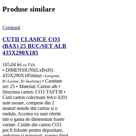
Produse similare
Compară
CUTII CLASICE CO3
(BAX) 25 BUC/SET ALB
435X290X185
165,04
lei
cu TVA
• DIMENSIUNI(LxBxH):
435X290X185mm
(L=Lungime,
• Cantitate
B=Latime, H=Inaltime)
set: 25 • Material: Carton alb •
Structura carton: CO3 TAFT/B •
Cutii carton colectoare fefco 0201
sunt usoare, compuse din 2
straturi netede din carton si o
ondula. Acestea va sunt oferite
intr-o gama de dimensiuni foarte
variate. Cutiile din carton CO3
pot fi folosite pentru depozitare,
ambalare si transport, acestea fiind