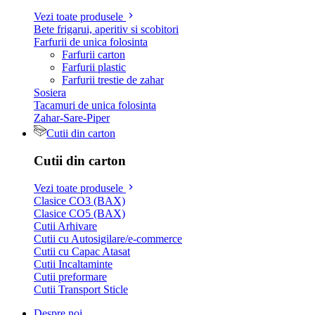
Vezi toate produsele
Bete frigarui, aperitiv si scobitori
Farfurii de unica folosinta
Farfurii carton
Farfurii plastic
Farfurii trestie de zahar
Sosiera
Tacamuri de unica folosinta
Zahar-Sare-Piper
Cutii din carton
Cutii din carton
Vezi toate produsele
Clasice CO3 (BAX)
Clasice CO5 (BAX)
Cutii Arhivare
Cutii cu Autosigilare/e-commerce
Cutii cu Capac Atasat
Cutii Incaltaminte
Cutii preformare
Cutii Transport Sticle
Despre noi