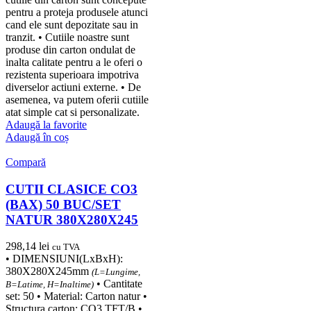
pentru a proteja produsele atunci
cand ele sunt depozitate sau in
tranzit. • Cutiile noastre sunt
produse din carton ondulat de
inalta calitate pentru a le oferi o
rezistenta superioara impotriva
diverselor actiuni externe. • De
asemenea, va putem oferii cutiile
atat simple cat si personalizate.
Adaugă la favorite
Adaugă în coș
Compară
CUTII CLASICE CO3
(BAX) 50 BUC/SET
NATUR 380X280X245
298,14
lei
cu TVA
• DIMENSIUNI(LxBxH):
380X280X245mm
(L=Lungime,
• Cantitate
B=Latime, H=Inaltime)
set: 50 • Material: Carton natur •
Structura carton: CO3 TFT/B •