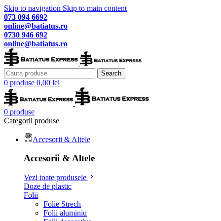
Skip to navigation
Skip to main content
073 094 6692
online@batiatus.ro
0730 946 692
online@batiatus.ro
Search
0
produse
0,00
lei
0
produse
Categorii produse
Accesorii & Altele
Accesorii & Altele
Vezi toate produsele
Doze de plastic
Folii
Folie Strech
Folii aluminiu