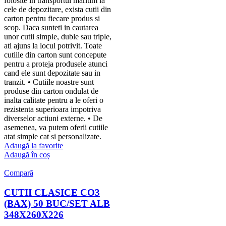
folosite in transportul maritim la
cele de depozitare, exista cutii din
carton pentru fiecare produs si
scop. Daca sunteti in cautarea
unor cutii simple, duble sau triple,
ati ajuns la locul potrivit. Toate
cutiile din carton sunt concepute
pentru a proteja produsele atunci
cand ele sunt depozitate sau in
tranzit. • Cutiile noastre sunt
produse din carton ondulat de
inalta calitate pentru a le oferi o
rezistenta superioara impotriva
diverselor actiuni externe. • De
asemenea, va putem oferii cutiile
atat simple cat si personalizate.
Adaugă la favorite
Adaugă în coș
Compară
CUTII CLASICE CO3
(BAX) 50 BUC/SET ALB
348X260X226