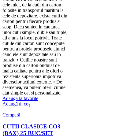
cele mici, de la cutii din carton
folosite in transportul maritim la
cele de depozitare, exista cutii din
carton pentru fiecare produs si
scop. Daca sunteti in cautarea
unor cutii simple, duble sau triple,
ati ajuns la locul potrivit. Toate
cutiile din carton sunt concepute
pentru a proteja produsele atunci
cand ele sunt depozitate sau in
tranzit. • Cutiile noastre sunt
produse din carton ondulat de
inalta calitate pentru a le oferi o
rezistenta superioara impotriva
diverselor actiuni externe. • De
asemenea, va putem oferii cutiile
atat simple cat si personalizate.
Adaugă la favorite
Adaugă în coș
Compară
CUTII CLASICE CO3
(BAX) 25 BUC/SET