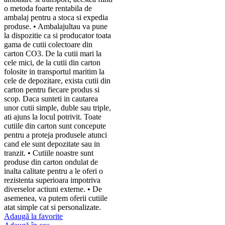
o metoda foarte rentabila de
ambalaj pentru a stoca si expedia
produse. • Ambalajultau va pune
la dispozitie ca si producator toata
gama de cutii colectoare din
carton CO3. De la cutii mari la
cele mici, de la cutii din carton
folosite in transportul maritim la
cele de depozitare, exista cutii din
carton pentru fiecare produs si
scop. Daca sunteti in cautarea
unor cutii simple, duble sau triple,
ati ajuns la locul potrivit. Toate
cutiile din carton sunt concepute
pentru a proteja produsele atunci
cand ele sunt depozitate sau in
tranzit. • Cutiile noastre sunt
produse din carton ondulat de
inalta calitate pentru a le oferi o
rezistenta superioara impotriva
diverselor actiuni externe. • De
asemenea, va putem oferii cutiile
atat simple cat si personalizate.
Adaugă la favorite