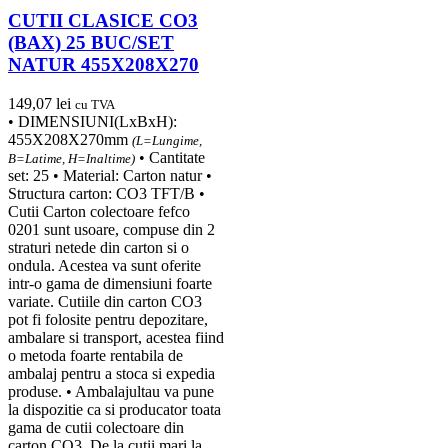
CUTII CLASICE CO3
(BAX) 25 BUC/SET
NATUR 455X208X270
149,07
lei
cu TVA
• DIMENSIUNI(LxBxH):
455X208X270mm
(L=Lungime,
• Cantitate
B=Latime, H=Inaltime)
set: 25 • Material: Carton natur •
Structura carton: CO3 TFT/B •
Cutii Carton colectoare fefco
0201 sunt usoare, compuse din 2
straturi netede din carton si o
ondula. Acestea va sunt oferite
intr-o gama de dimensiuni foarte
variate. Cutiile din carton CO3
pot fi folosite pentru depozitare,
ambalare si transport, acestea fiind
o metoda foarte rentabila de
ambalaj pentru a stoca si expedia
produse. • Ambalajultau va pune
la dispozitie ca si producator toata
gama de cutii colectoare din
carton CO3. De la cutii mari la