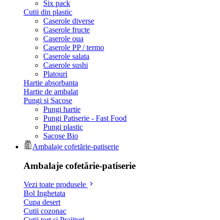
Six pack
Cutii din plastic
Caserole diverse
Caserole fructe
Caserole oua
Caserole PP / termo
Caserole salata
Caserole sushi
Platouri
Hartie absorbanta
Hartie de ambalat
Pungi si Sacose
Pungi hartie
Pungi Patiserie - Fast Food
Pungi plastic
Sacose Bio
Ambalaje cofetărie-patiserie
Ambalaje cofetărie-patiserie
Vezi toate produsele
Bol Inghetata
Cupa desert
Cutii cozonac
Cutii tort si Prajituri