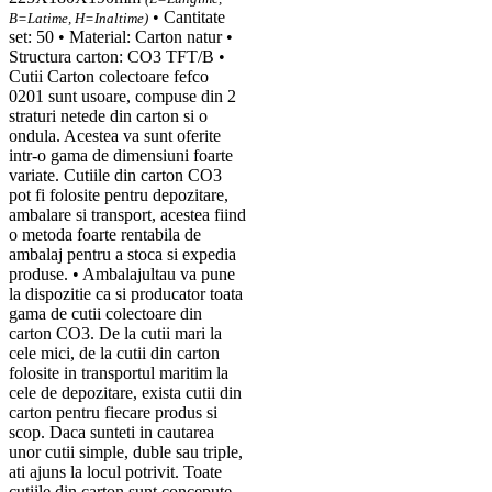
• Cantitate
B=Latime, H=Inaltime)
set: 50 • Material: Carton natur •
Structura carton: CO3 TFT/B •
Cutii Carton colectoare fefco
0201 sunt usoare, compuse din 2
straturi netede din carton si o
ondula. Acestea va sunt oferite
intr-o gama de dimensiuni foarte
variate. Cutiile din carton CO3
pot fi folosite pentru depozitare,
ambalare si transport, acestea fiind
o metoda foarte rentabila de
ambalaj pentru a stoca si expedia
produse. • Ambalajultau va pune
la dispozitie ca si producator toata
gama de cutii colectoare din
carton CO3. De la cutii mari la
cele mici, de la cutii din carton
folosite in transportul maritim la
cele de depozitare, exista cutii din
carton pentru fiecare produs si
scop. Daca sunteti in cautarea
unor cutii simple, duble sau triple,
ati ajuns la locul potrivit. Toate
cutiile din carton sunt concepute