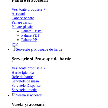
Pahare și accesorii
Vezi toate produsele
Accesori
Capace pahare
Pahare carton
Pahare plastic
Pahare Cristal
Pahare PET
Pahare PP
Paie
Șervețele și Prosoape de hârtie
Șervețele și Prosoape de hârtie
Vezi toate produsele
Hartie igienica
Role de hartie
Servetele de masa
Servetele Dispenser
Servetele umede
Veselă și accesorii
Veselă și accesorii