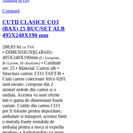
Adaugă în coș
Compară
CUTII CLASICE CO3
(BAX) 25 BUC/SET ALB
495X240X190 mm
288,83
lei
cu TVA
• DIMENSIUNI(LxBxH):
495X240X190mm
(L=Lungime,
• Cantitate
B=Latime, H=Inaltime)
set: 25 • Material: Carton alb •
Structura carton: CO3 TAFT/B •
Cutii carton colectoare fefco 0201
sunt usoare, compuse din 2
straturi netede din carton si o
ondula. Acestea va sunt oferite
intr-o gama de dimensiuni foarte
variate. Cutiile din carton CO3
pot fi folosite pentru depozitare,
ambalare si transport, acestea fiind
o metoda foarte rentabila de
ambalaj pentru a stoca si expedia
produse. • Ambalajultau va pune