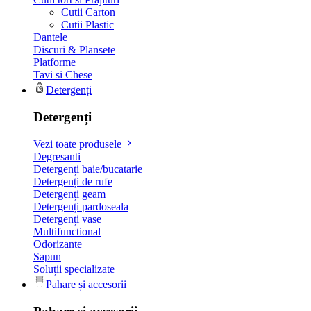
Cutii Carton
Cutii Plastic
Dantele
Discuri & Plansete
Platforme
Tavi si Chese
Detergenți
Detergenți
Vezi toate produsele
Degresanti
Detergenți baie/bucatarie
Detergenți de rufe
Detergenți geam
Detergenți pardoseala
Detergenți vase
Multifunctional
Odorizante
Sapun
Soluții specializate
Pahare și accesorii