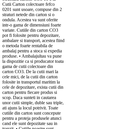
Cutii Carton colectoare fefco
0201 sunt usoare, compuse din 2
straturi netede din carton si o
ondula. Acestea va sunt oferite
intr-o gama de dimensiuni foarte
variate. Cutiile din carton CO3
pot fi folosite pentru depozitare,
ambalare si transport, acestea fiind
o metoda foarte rentabila de
ambalaj pentru a stoca si expedia
produse. • Ambalajultau va pune
la dispozitie ca si producator toata
gama de cutii colectoare din
carton CO3. De la cutii mari la
cele mici, de la cutii din carton
folosite in transportul maritim la
cele de depozitare, exista cutii din
carton pentru fiecare produs si
scop. Daca sunteti in cautarea
unor cutii simple, duble sau triple,
ati ajuns la locul potrivit. Toate
cutiile din carton sunt concepute
pentru a proteja produsele atunci
cand ele sunt depozitate sau in
tranzit. • Cutiile noastre sunt