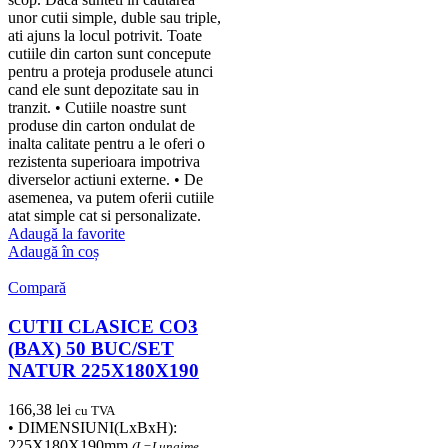
unor cutii simple, duble sau triple,
ati ajuns la locul potrivit. Toate
cutiile din carton sunt concepute
pentru a proteja produsele atunci
cand ele sunt depozitate sau in
tranzit. • Cutiile noastre sunt
produse din carton ondulat de
inalta calitate pentru a le oferi o
rezistenta superioara impotriva
diverselor actiuni externe. • De
asemenea, va putem oferii cutiile
atat simple cat si personalizate.
Adaugă la favorite
Adaugă în coș
Compară
CUTII CLASICE CO3
(BAX) 50 BUC/SET
NATUR 225X180X190
166,38
lei
cu TVA
• DIMENSIUNI(LxBxH):
225X180X190mm
(L=Lungime,