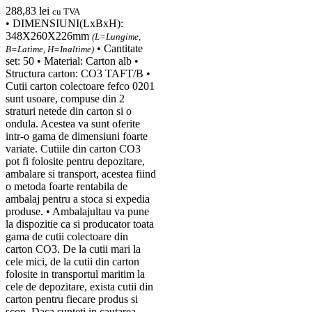
288,83
lei
cu TVA
• DIMENSIUNI(LxBxH):
348X260X226mm
(L=Lungime,
• Cantitate
B=Latime, H=Inaltime)
set: 50 • Material: Carton alb •
Structura carton: CO3 TAFT/B •
Cutii carton colectoare fefco 0201
sunt usoare, compuse din 2
straturi netede din carton si o
ondula. Acestea va sunt oferite
intr-o gama de dimensiuni foarte
variate. Cutiile din carton CO3
pot fi folosite pentru depozitare,
ambalare si transport, acestea fiind
o metoda foarte rentabila de
ambalaj pentru a stoca si expedia
produse. • Ambalajultau va pune
la dispozitie ca si producator toata
gama de cutii colectoare din
carton CO3. De la cutii mari la
cele mici, de la cutii din carton
folosite in transportul maritim la
cele de depozitare, exista cutii din
carton pentru fiecare produs si
scop. Daca sunteti in cautarea