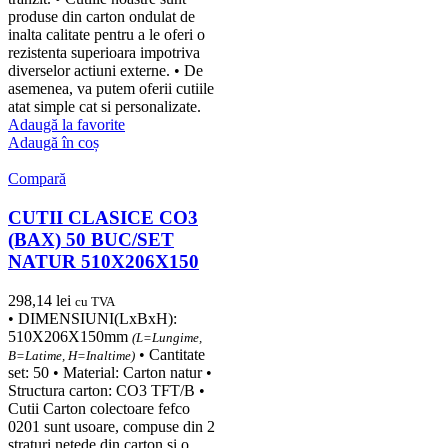
produse din carton ondulat de
inalta calitate pentru a le oferi o
rezistenta superioara impotriva
diverselor actiuni externe. • De
asemenea, va putem oferii cutiile
atat simple cat si personalizate.
Adaugă la favorite
Adaugă în coș
Compară
CUTII CLASICE CO3
(BAX) 50 BUC/SET
NATUR 510X206X150
298,14
lei
cu TVA
• DIMENSIUNI(LxBxH):
510X206X150mm
(L=Lungime,
• Cantitate
B=Latime, H=Inaltime)
set: 50 • Material: Carton natur •
Structura carton: CO3 TFT/B •
Cutii Carton colectoare fefco
0201 sunt usoare, compuse din 2
straturi netede din carton si o