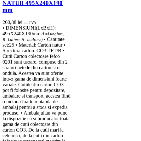
NATUR 495X240X190
mm
260,88
lei
cu TVA
• DIMENSIUNI(LxBxH):
495X240X190mm
(L=Lungime,
• Cantitate
B=Latime, H=Inaltime)
set:25 • Material: Carton natur •
Structura carton: CO3 TFT/B •
Cutii Carton colectoare fefco
0201 sunt usoare, compuse din 2
straturi netede din carton si o
ondula. Acestea va sunt oferite
intr-o gama de dimensiuni foarte
variate. Cutiile din carton CO3
pot fi folosite pentru depozitare,
ambalare si transport, acestea fiind
o metoda foarte rentabila de
ambalaj pentru a stoca si expedia
produse. • Ambalajultau va pune
la dispozitie ca si producator toata
gama de cutii colectoare din
carton CO3. De la cutii mari la
cele mici, de la cutii din carton