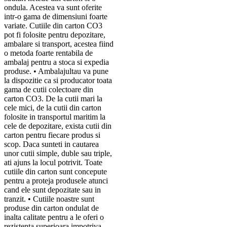
ondula. Acestea va sunt oferite
intr-o gama de dimensiuni foarte
variate. Cutiile din carton CO3
pot fi folosite pentru depozitare,
ambalare si transport, acestea fiind
o metoda foarte rentabila de
ambalaj pentru a stoca si expedia
produse. • Ambalajultau va pune
la dispozitie ca si producator toata
gama de cutii colectoare din
carton CO3. De la cutii mari la
cele mici, de la cutii din carton
folosite in transportul maritim la
cele de depozitare, exista cutii din
carton pentru fiecare produs si
scop. Daca sunteti in cautarea
unor cutii simple, duble sau triple,
ati ajuns la locul potrivit. Toate
cutiile din carton sunt concepute
pentru a proteja produsele atunci
cand ele sunt depozitate sau in
tranzit. • Cutiile noastre sunt
produse din carton ondulat de
inalta calitate pentru a le oferi o
rezistenta superioara impotriva