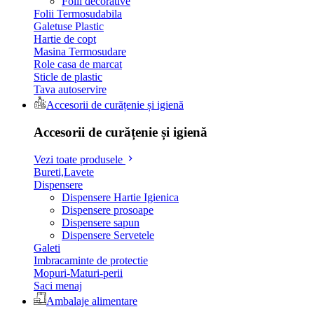
Folii decorative
Folii Termosudabila
Galetuse Plastic
Hartie de copt
Masina Termosudare
Role casa de marcat
Sticle de plastic
Tava autoservire
Accesorii de curățenie și igienă
Accesorii de curățenie și igienă
Vezi toate produsele
Bureti,Lavete
Dispensere
Dispensere Hartie Igienica
Dispensere prosoape
Dispensere sapun
Dispensere Servetele
Galeti
Imbracaminte de protectie
Mopuri-Maturi-perii
Saci menaj
Ambalaje alimentare