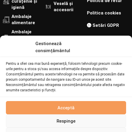
Politica de retur
curățenie și
Veselă și
igienă
accesorii
Politica cookies
Ambalaje
alimentare
Setări GDPR
Ambalaje
cofetărie-
Gestionează
patiserie
consimțământul
Urmărește-ne pe:
Pentru a oferi cea mai bună experiență, folosim tehnologii precum cookie-
Contact
urile pentru a stoca și/sau accesa informațiile despre dispozitiv.
Consimțământul pentru aceste tehnologii ne va permite să procesăm date
precum comportamentul de navigare sau ID-uri unice pe acest site.
Neconsimțământul sau retragerea consimțământului poate afecta negativ
073 094 6692
anumite caracteristici și funcții.
online@batiatus.ro
Șoseaua București - Urziceni 259, Afumați 901003
Produs
Acceptă
fabricat la
comandă
Respinge
© Batiatus. Developed by
I
MCreative
&
WEBC
Acest