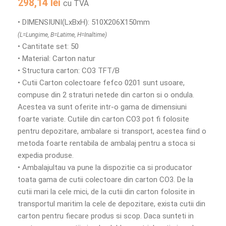
298,14
lei
cu TVA
• DIMENSIUNI(LxBxH): 510X206X150mm
(L=Lungime, B=Latime, H=Inaltime)
• Cantitate set: 50
• Material: Carton natur
• Structura carton: CO3 TFT/B
• Cutii Carton colectoare fefco 0201 sunt usoare,
compuse din 2 straturi netede din carton si o ondula.
Acestea va sunt oferite intr-o gama de dimensiuni
foarte variate. Cutiile din carton CO3 pot fi folosite
pentru depozitare, ambalare si transport, acestea fiind o
metoda foarte rentabila de ambalaj pentru a stoca si
expedia produse.
• Ambalajultau va pune la dispozitie ca si producator
toata gama de cutii colectoare din carton CO3. De la
cutii mari la cele mici, de la cutii din carton folosite in
transportul maritim la cele de depozitare, exista cutii din
carton pentru fiecare produs si scop. Daca sunteti in