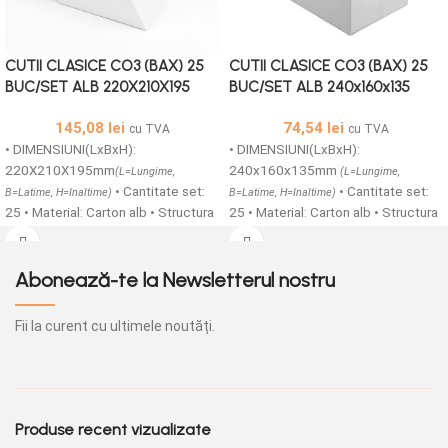
CUTII CLASICE CO3 (BAX) 25
CUTII CLASICE CO3 (BAX) 25
BUC/SET ALB 220X210X195
BUC/SET ALB 240x160x135
145,08
lei
74,54
lei
cu TVA
cu TVA
• DIMENSIUNI(LxBxH):
• DIMENSIUNI(LxBxH):
220X210X195mm
240x160x135mm
(L=Lungime,
(L=Lungime,
• Cantitate set:
• Cantitate set:
B=Latime, H=Inaltime)
B=Latime, H=Inaltime)
25 • Material: Carton alb • Structura
25 • Material: Carton alb • Structura
carton: CO3 TAFT/B • Cutii carton
carton: CO3 TAFT/B • Cutii carton
colectoare fefco 0201 sunt
colectoare fefco 0201 sunt
usoare, compuse din 2 straturi
usoare, compuse din 2 straturi
Abonează-te la Newsletterul nostru
netede din carton si o ondula.
netede din carton si o ondula.
Acestea va sunt oferite intr-o gama
Acestea va sunt oferite intr-o gama
Fii la curent cu ultimele noutăți.
de dimensiuni foarte variate. Cutiile
de dimensiuni foarte variate. Cutiile
din carton CO3 pot fi folosite
din carton CO3 pot fi folosite
pentru depozitare, ambalare si
pentru depozitare, ambalare si
transport, acestea fiind o metoda
transport, acestea fiind o metoda
foarte rentabila de ambalaj pentru a
foarte rentabila de ambalaj pentru a
Produse recent vizualizate
stoca si expedia produse. •
stoca si expedia produse. •