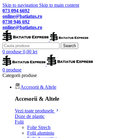
Skip to navigation
Skip to main content
073 094 6692
online@batiatus.ro
0730 946 692
online@batiatus.ro
Search
0
produse
0,00
lei
0
produse
Categorii produse
Accesorii & Altele
Accesorii & Altele
Vezi toate produsele
Doze de plastic
Folii
Folie Strech
Folii aluminiu