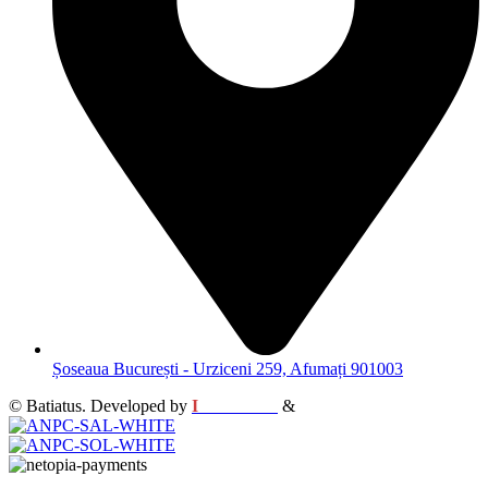
Șoseaua București - Urziceni 259, Afumați 901003
© Batiatus. Developed by
I
MCreative
&
WEBC