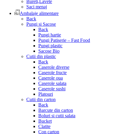
Bureti,Lavete
Saci menaj
Ambalaje alimentare
Back
Pungi si Sacose
Back
Pungi hartie
Pungi Patiserie – Fast Food
Pungi plastic
Sacose Bio
Cutii din plastic
Back
Caserole diverse
Caserole fructe
Caserole oua
Caserole salata
Caserole sushi
Platouri
Cutii din carton
Back
Barcute din carton
Boluri si cutii salata
Bucket
Clatite
Con carton