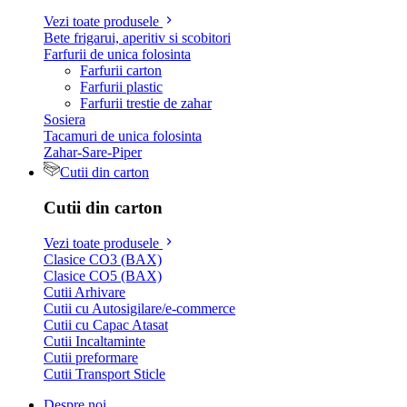
Vezi toate produsele
Bete frigarui, aperitiv si scobitori
Farfurii de unica folosinta
Farfurii carton
Farfurii plastic
Farfurii trestie de zahar
Sosiera
Tacamuri de unica folosinta
Zahar-Sare-Piper
Cutii din carton
Cutii din carton
Vezi toate produsele
Clasice CO3 (BAX)
Clasice CO5 (BAX)
Cutii Arhivare
Cutii cu Autosigilare/e-commerce
Cutii cu Capac Atasat
Cutii Incaltaminte
Cutii preformare
Cutii Transport Sticle
Despre noi