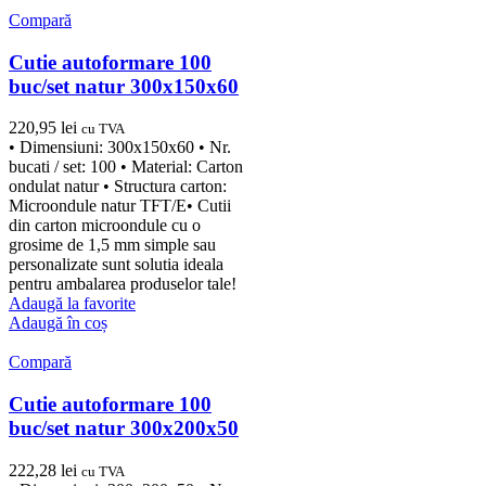
Compară
Cutie autoformare 100
buc/set natur 300x150x60
220,95
lei
cu TVA
• Dimensiuni: 300x150x60 • Nr.
bucati / set: 100 • Material: Carton
ondulat natur • Structura carton:
Microondule natur TFT/E• Cutii
din carton microondule cu o
grosime de 1,5 mm simple sau
personalizate sunt solutia ideala
pentru ambalarea produselor tale!
Adaugă la favorite
Adaugă în coș
Compară
Cutie autoformare 100
buc/set natur 300x200x50
222,28
lei
cu TVA