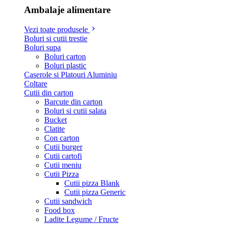
Ambalaje alimentare
Vezi toate produsele
Boluri si cutii trestie
Boluri supa
Boluri carton
Boluri plastic
Caserole si Platouri Aluminiu
Coltare
Cutii din carton
Barcute din carton
Boluri si cutii salata
Bucket
Clatite
Con carton
Cutii burger
Cutii cartofi
Cutii meniu
Cutii Pizza
Cutii pizza Blank
Cutii pizza Generic
Cutii sandwich
Food box
Ladite Legume / Fructe