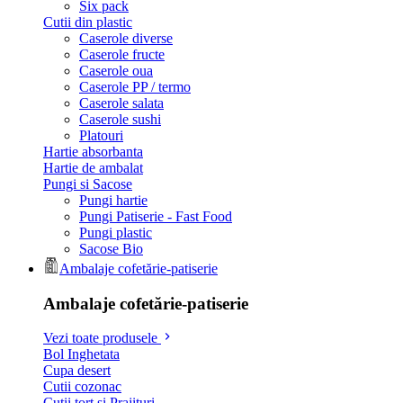
Six pack
Cutii din plastic
Caserole diverse
Caserole fructe
Caserole oua
Caserole PP / termo
Caserole salata
Caserole sushi
Platouri
Hartie absorbanta
Hartie de ambalat
Pungi si Sacose
Pungi hartie
Pungi Patiserie - Fast Food
Pungi plastic
Sacose Bio
Ambalaje cofetărie-patiserie
Ambalaje cofetărie-patiserie
Vezi toate produsele
Bol Inghetata
Cupa desert
Cutii cozonac
Cutii tort si Prajituri