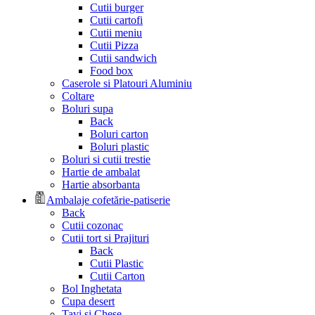
Cutii burger
Cutii cartofi
Cutii meniu
Cutii Pizza
Cutii sandwich
Food box
Caserole si Platouri Aluminiu
Coltare
Boluri supa
Back
Boluri carton
Boluri plastic
Boluri si cutii trestie
Hartie de ambalat
Hartie absorbanta
Ambalaje cofetărie-patiserie
Back
Cutii cozonac
Cutii tort si Prajituri
Back
Cutii Plastic
Cutii Carton
Bol Inghetata
Cupa desert
Tavi si Chese