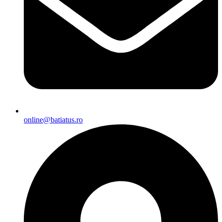
online@batiatus.ro