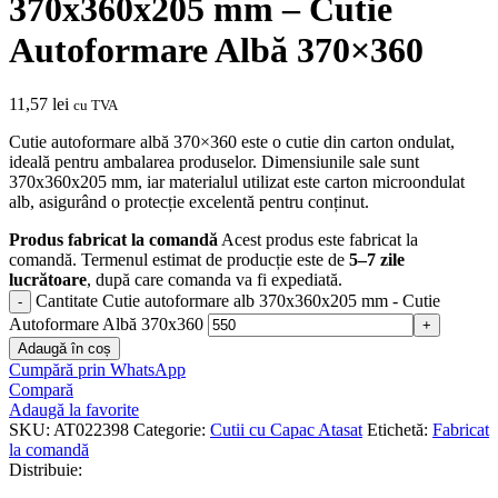
370x360x205 mm – Cutie
Autoformare Albă 370×360
11,57
lei
cu TVA
Cutie autoformare albă 370×360 este o cutie din carton ondulat,
ideală pentru ambalarea produselor. Dimensiunile sale sunt
370x360x205 mm, iar materialul utilizat este carton microondulat
alb, asigurând o protecție excelentă pentru conținut.
Produs fabricat la comandă
Acest produs este fabricat la
comandă. Termenul estimat de producție este de
5–7 zile
lucrătoare
, după care comanda va fi expediată.
Cantitate Cutie autoformare alb 370x360x205 mm - Cutie
Autoformare Albă 370x360
Adaugă în coș
Cumpără prin WhatsApp
Compară
Adaugă la favorite
SKU:
AT022398
Categorie:
Cutii cu Capac Atasat
Etichetă:
Fabricat
la comandă
Distribuie: