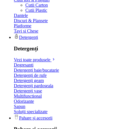
Cutii Carton
Cutii Plastic
Dantele
Discuri & Plansete
Platforme
Tavi si Chese
Detergenți
Detergenți
Vezi toate produsele
Degresanti
Detergenți baie/bucatarie
Detergenți de rufe
Detergenți geam
Detergenți pardoseala
Detergenți vase
Multifunctional
Odorizante
Sapun
Soluții specializate
Pahare și accesorii