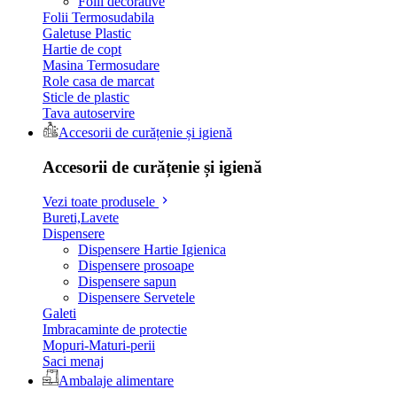
Folii decorative
Folii Termosudabila
Galetuse Plastic
Hartie de copt
Masina Termosudare
Role casa de marcat
Sticle de plastic
Tava autoservire
Accesorii de curățenie și igienă
Accesorii de curățenie și igienă
Vezi toate produsele
Bureti,Lavete
Dispensere
Dispensere Hartie Igienica
Dispensere prosoape
Dispensere sapun
Dispensere Servetele
Galeti
Imbracaminte de protectie
Mopuri-Maturi-perii
Saci menaj
Ambalaje alimentare