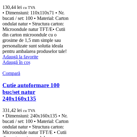
130,44
lei
cu TVA
• Dimensiuni: 110x110x71 • Nr.
bucati / set: 100 • Material: Carton
ondulat natur • Structura carton:
Microondule natur TFT/E• Cutii
din carton microondule cu o
grosime de 1,5 mm simple sau
personalizate sunt solutia ideala
pentru ambalarea produselor tale!
Adaugă la favorite
Adaugă în coș
Compară
Cutie autoformare 100
buc/set natur
240x160x135
331,42
lei
cu TVA
• Dimensiuni: 240x160x135 • Nr.
bucati / set: 100 • Material: Carton
ondulat natur • Structura carton:
Microondule natur TFT/E • Cutii