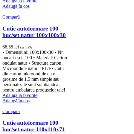
Adaugă la favorite
Adaugă în coș
Compară
Cutie autoformare 100
buc/set natur 100x100x30
66,55
lei
cu TVA
• Dimensiuni: 100x100x30 • Nr.
bucati / set: 100 • Material: Carton
ondulat natur • Structura carton:
Microondule natur TFT/E• Cutii
din carton microondule cu o
grosime de 1,5 mm simple sau
personalizate sunt solutia ideala
pentru ambalarea produselor tale!
Adaugă la favorite
Adaugă în coș
Compară
Cutie autoformare 100
buc/set natur 110x110x71