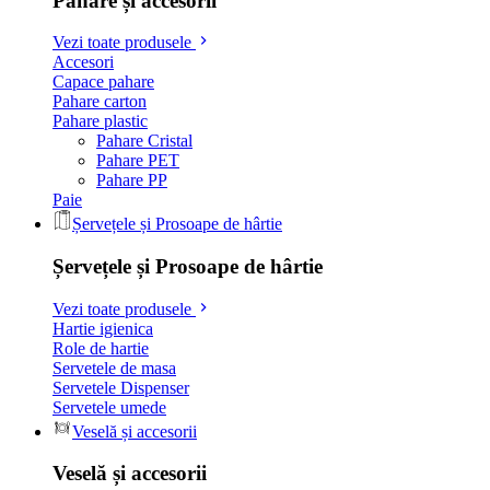
Pahare și accesorii
Vezi toate produsele
Accesori
Capace pahare
Pahare carton
Pahare plastic
Pahare Cristal
Pahare PET
Pahare PP
Paie
Șervețele și Prosoape de hârtie
Șervețele și Prosoape de hârtie
Vezi toate produsele
Hartie igienica
Role de hartie
Servetele de masa
Servetele Dispenser
Servetele umede
Veselă și accesorii
Veselă și accesorii