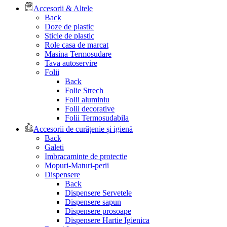
Accesorii & Altele
Back
Doze de plastic
Sticle de plastic
Role casa de marcat
Masina Termosudare
Tava autoservire
Folii
Back
Folie Strech
Folii aluminiu
Folii decorative
Folii Termosudabila
Accesorii de curățenie și igienă
Back
Galeti
Imbracaminte de protectie
Mopuri-Maturi-perii
Dispensere
Back
Dispensere Servetele
Dispensere sapun
Dispensere prosoape
Dispensere Hartie Igienica