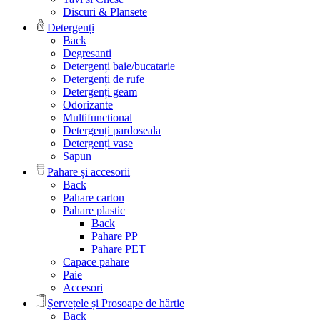
Discuri & Plansete
Detergenți
Back
Degresanti
Detergenți baie/bucatarie
Detergenți de rufe
Detergenți geam
Odorizante
Multifunctional
Detergenți pardoseala
Detergenți vase
Sapun
Pahare și accesorii
Back
Pahare carton
Pahare plastic
Back
Pahare PP
Pahare PET
Capace pahare
Paie
Accesori
Șervețele și Prosoape de hârtie
Back