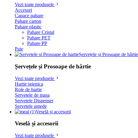
Vezi toate produsele
Accesori
Capace pahare
Pahare carton
Pahare plastic
Pahare Cristal
Pahare PET
Pahare PP
Paie
Șervețele și Prosoape de hârtie
Șervețele și Prosoape de hârtie
Vezi toate produsele
Hartie igienica
Role de hartie
Servetele de masa
Servetele Dispenser
Servetele umede
Veselă și accesorii
Veselă și accesorii
Vezi toate produsele