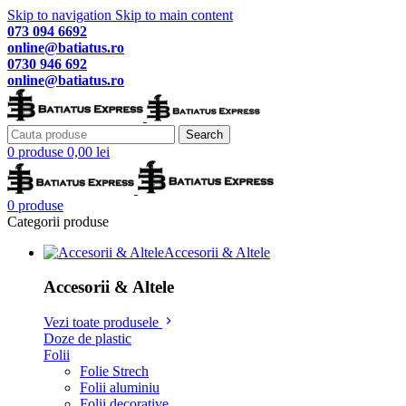
Skip to navigation
Skip to main content
073 094 6692
online@batiatus.ro
0730 946 692
online@batiatus.ro
Search
0
produse
0,00
lei
0
produse
Categorii produse
Accesorii & Altele
Accesorii & Altele
Vezi toate produsele
Doze de plastic
Folii
Folie Strech
Folii aluminiu
Folii decorative