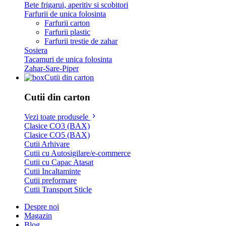
Bete frigarui, aperitiv si scobitori
Farfurii de unica folosinta
Farfurii carton
Farfurii plastic
Farfurii trestie de zahar
Sosiera
Tacamuri de unica folosinta
Zahar-Sare-Piper
Cutii din carton
Cutii din carton
Vezi toate produsele
Clasice CO3 (BAX)
Clasice CO5 (BAX)
Cutii Arhivare
Cutii cu Autosigilare/e-commerce
Cutii cu Capac Atasat
Cutii Incaltaminte
Cutii preformare
Cutii Transport Sticle
Despre noi
Magazin
Blog