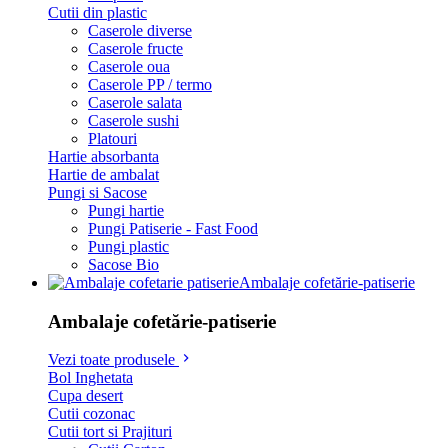
Cutii din plastic
Caserole diverse
Caserole fructe
Caserole oua
Caserole PP / termo
Caserole salata
Caserole sushi
Platouri
Hartie absorbanta
Hartie de ambalat
Pungi si Sacose
Pungi hartie
Pungi Patiserie - Fast Food
Pungi plastic
Sacose Bio
Ambalaje cofetărie-patiserie
Ambalaje cofetărie-patiserie
Vezi toate produsele
Bol Inghetata
Cupa desert
Cutii cozonac
Cutii tort si Prajituri