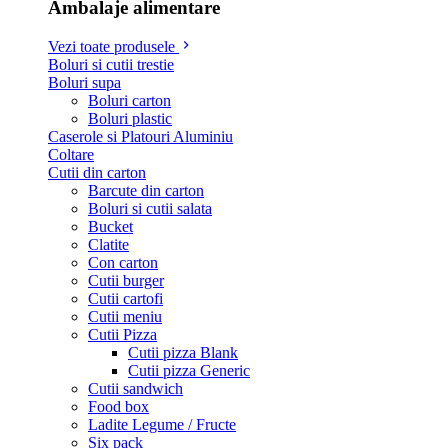
Ambalaje alimentare
Vezi toate produsele
Boluri si cutii trestie
Boluri supa
Boluri carton
Boluri plastic
Caserole si Platouri Aluminiu
Coltare
Cutii din carton
Barcute din carton
Boluri si cutii salata
Bucket
Clatite
Con carton
Cutii burger
Cutii cartofi
Cutii meniu
Cutii Pizza
Cutii pizza Blank
Cutii pizza Generic
Cutii sandwich
Food box
Ladite Legume / Fructe
Six pack