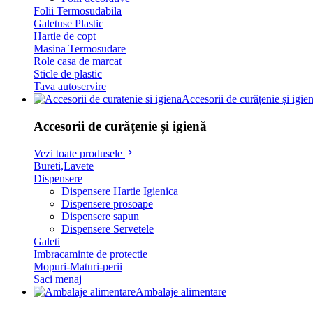
Folii Termosudabila
Galetuse Plastic
Hartie de copt
Masina Termosudare
Role casa de marcat
Sticle de plastic
Tava autoservire
Accesorii de curățenie și igie
Accesorii de curățenie și igienă
Vezi toate produsele
Bureti,Lavete
Dispensere
Dispensere Hartie Igienica
Dispensere prosoape
Dispensere sapun
Dispensere Servetele
Galeti
Imbracaminte de protectie
Mopuri-Maturi-perii
Saci menaj
Ambalaje alimentare