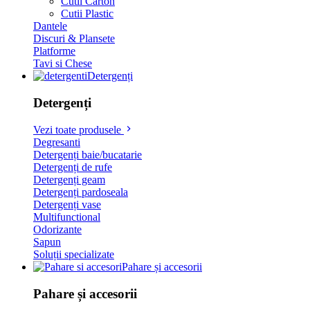
Cutii Carton
Cutii Plastic
Dantele
Discuri & Plansete
Platforme
Tavi si Chese
Detergenți
Detergenți
Vezi toate produsele
Degresanti
Detergenți baie/bucatarie
Detergenți de rufe
Detergenți geam
Detergenți pardoseala
Detergenți vase
Multifunctional
Odorizante
Sapun
Soluții specializate
Pahare și accesorii
Pahare și accesorii