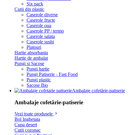
Six pack
Cutii din plastic
Caserole diverse
Caserole fructe
Caserole oua
Caserole PP / termo
Caserole salata
Caserole sushi
Platouri
Hartie absorbanta
Hartie de ambalat
Pungi si Sacose
Pungi hartie
Pungi Patiserie - Fast Food
Pungi plastic
Sacose Bio
Ambalaje cofetărie-patiserie
Ambalaje cofetărie-patiserie
Vezi toate produsele
Bol Inghetata
Cupa desert
Cutii cozonac