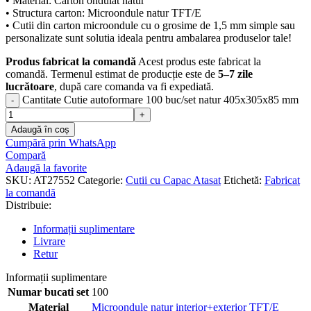
• Material: Carton ondulat natur
• Structura carton: Microondule natur TFT/E
• Cutii din carton microondule cu o grosime de 1,5 mm simple sau
personalizate sunt solutia ideala pentru ambalarea produselor tale!
Produs fabricat la comandă
Acest produs este fabricat la
comandă. Termenul estimat de producție este de
5–7 zile
lucrătoare
, după care comanda va fi expediată.
Cantitate Cutie autoformare 100 buc/set natur 405x305x85 mm
Adaugă în coș
Cumpără prin WhatsApp
Compară
Adaugă la favorite
SKU:
AT27552
Categorie:
Cutii cu Capac Atasat
Etichetă:
Fabricat
la comandă
Distribuie:
Informații suplimentare
Livrare
Retur
Informații suplimentare
Numar bucati set
100
Material
Microondule natur interior+exterior TFT/E