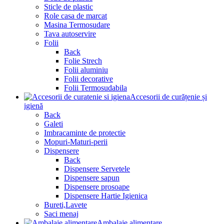
Sticle de plastic
Role casa de marcat
Masina Termosudare
Tava autoservire
Folii
Back
Folie Strech
Folii aluminiu
Folii decorative
Folii Termosudabila
Accesorii de curățenie și
igienă
Back
Galeti
Imbracaminte de protectie
Mopuri-Maturi-perii
Dispensere
Back
Dispensere Servetele
Dispensere sapun
Dispensere prosoape
Dispensere Hartie Igienica
Bureti,Lavete
Saci menaj
Ambalaje alimentare