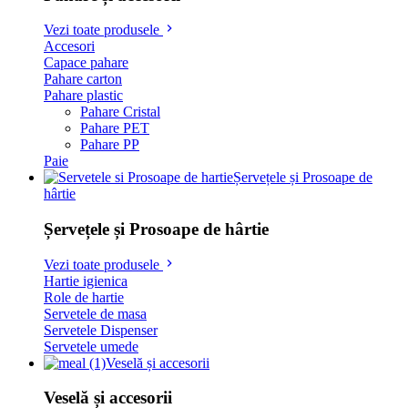
Vezi toate produsele
Accesori
Capace pahare
Pahare carton
Pahare plastic
Pahare Cristal
Pahare PET
Pahare PP
Paie
Șervețele și Prosoape de
hârtie
Șervețele și Prosoape de hârtie
Vezi toate produsele
Hartie igienica
Role de hartie
Servetele de masa
Servetele Dispenser
Servetele umede
Veselă și accesorii
Veselă și accesorii