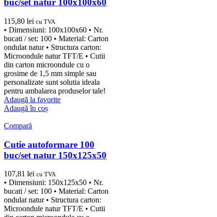
buc/set natur 100x100x60
115,80
lei
cu TVA
• Dimensiuni: 100x100x60 • Nr.
bucati / set: 100 • Material: Carton
ondulat natur • Structura carton:
Microondule natur TFT/E • Cutii
din carton microondule cu o
grosime de 1,5 mm simple sau
personalizate sunt solutia ideala
pentru ambalarea produselor tale!
Adaugă la favorite
Adaugă în coș
Compară
Cutie autoformare 100
buc/set natur 150x125x50
107,81
lei
cu TVA
• Dimensiuni: 150x125x50 • Nr.
bucati / set: 100 • Material: Carton
ondulat natur • Structura carton:
Microondule natur TFT/E • Cutii