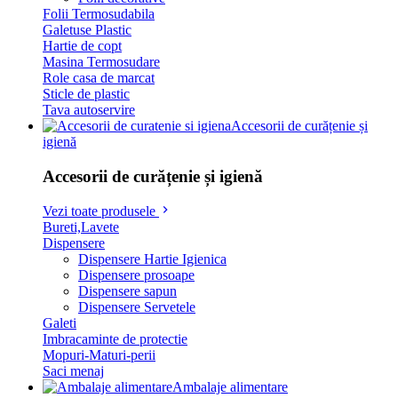
Folii Termosudabila
Galetuse Plastic
Hartie de copt
Masina Termosudare
Role casa de marcat
Sticle de plastic
Tava autoservire
Accesorii de curățenie și
igienă
Accesorii de curățenie și igienă
Vezi toate produsele
Bureti,Lavete
Dispensere
Dispensere Hartie Igienica
Dispensere prosoape
Dispensere sapun
Dispensere Servetele
Galeti
Imbracaminte de protectie
Mopuri-Maturi-perii
Saci menaj
Ambalaje alimentare