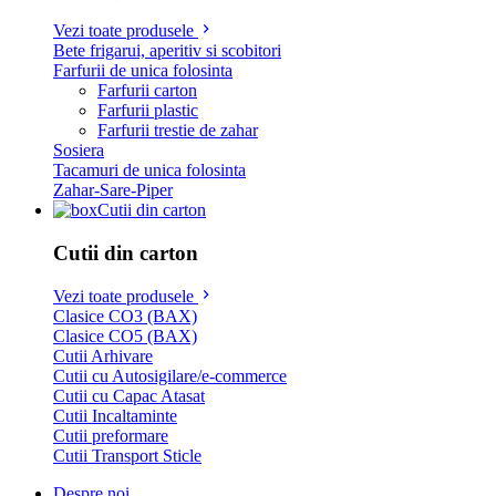
Vezi toate produsele
Bete frigarui, aperitiv si scobitori
Farfurii de unica folosinta
Farfurii carton
Farfurii plastic
Farfurii trestie de zahar
Sosiera
Tacamuri de unica folosinta
Zahar-Sare-Piper
Cutii din carton
Cutii din carton
Vezi toate produsele
Clasice CO3 (BAX)
Clasice CO5 (BAX)
Cutii Arhivare
Cutii cu Autosigilare/e-commerce
Cutii cu Capac Atasat
Cutii Incaltaminte
Cutii preformare
Cutii Transport Sticle
Despre noi