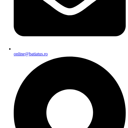
online@batiatus.ro