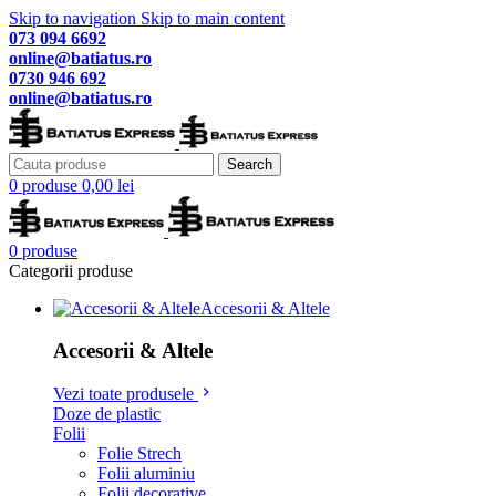
Skip to navigation
Skip to main content
073 094 6692
online@batiatus.ro
0730 946 692
online@batiatus.ro
Search
0
produse
0,00
lei
0
produse
Categorii produse
Accesorii & Altele
Accesorii & Altele
Vezi toate produsele
Doze de plastic
Folii
Folie Strech
Folii aluminiu
Folii decorative