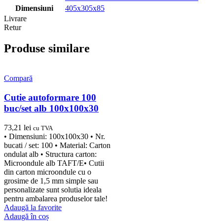
Dimensiuni
405x305x85
Livrare
Retur
Produse similare
Compară
Cutie autoformare 100
buc/set alb 100x100x30
73,21
lei
cu TVA
• Dimensiuni: 100x100x30 • Nr.
bucati / set: 100 • Material: Carton
ondulat alb • Structura carton:
Microondule alb TAFT/E• Cutii
din carton microondule cu o
grosime de 1,5 mm simple sau
personalizate sunt solutia ideala
pentru ambalarea produselor tale!
Adaugă la favorite
Adaugă în coș