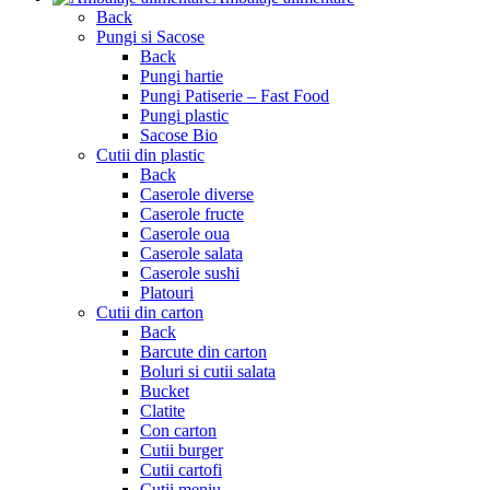
Back
Pungi si Sacose
Back
Pungi hartie
Pungi Patiserie – Fast Food
Pungi plastic
Sacose Bio
Cutii din plastic
Back
Caserole diverse
Caserole fructe
Caserole oua
Caserole salata
Caserole sushi
Platouri
Cutii din carton
Back
Barcute din carton
Boluri si cutii salata
Bucket
Clatite
Con carton
Cutii burger
Cutii cartofi
Cutii meniu