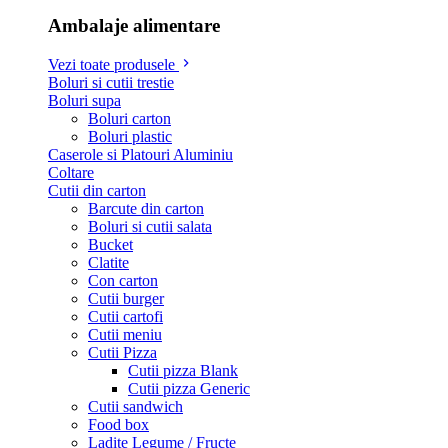
Ambalaje alimentare
Vezi toate produsele
Boluri si cutii trestie
Boluri supa
Boluri carton
Boluri plastic
Caserole si Platouri Aluminiu
Coltare
Cutii din carton
Barcute din carton
Boluri si cutii salata
Bucket
Clatite
Con carton
Cutii burger
Cutii cartofi
Cutii meniu
Cutii Pizza
Cutii pizza Blank
Cutii pizza Generic
Cutii sandwich
Food box
Ladite Legume / Fructe