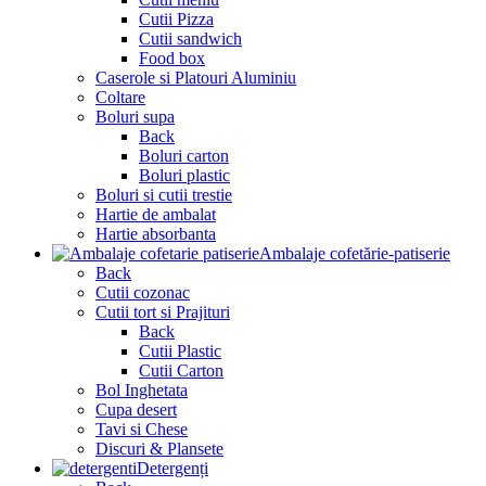
Cutii Pizza
Cutii sandwich
Food box
Caserole si Platouri Aluminiu
Coltare
Boluri supa
Back
Boluri carton
Boluri plastic
Boluri si cutii trestie
Hartie de ambalat
Hartie absorbanta
Ambalaje cofetărie-patiserie
Back
Cutii cozonac
Cutii tort si Prajituri
Back
Cutii Plastic
Cutii Carton
Bol Inghetata
Cupa desert
Tavi si Chese
Discuri & Plansete
Detergenți