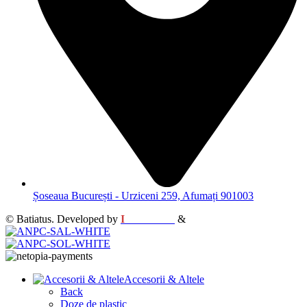
Șoseaua București - Urziceni 259, Afumați 901003
© Batiatus. Developed by
I
MCreative
&
WEBC
Accesorii & Altele
Back
Doze de plastic