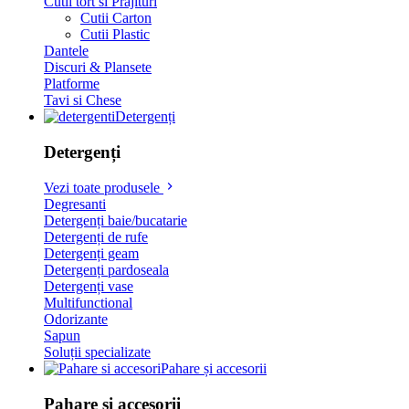
Cutii tort si Prajituri
Cutii Carton
Cutii Plastic
Dantele
Discuri & Plansete
Platforme
Tavi si Chese
Detergenți
Detergenți
Vezi toate produsele
Degresanti
Detergenți baie/bucatarie
Detergenți de rufe
Detergenți geam
Detergenți pardoseala
Detergenți vase
Multifunctional
Odorizante
Sapun
Soluții specializate
Pahare și accesorii
Pahare și accesorii