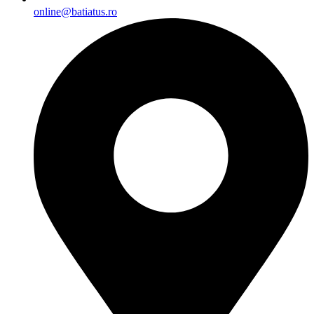
online@batiatus.ro