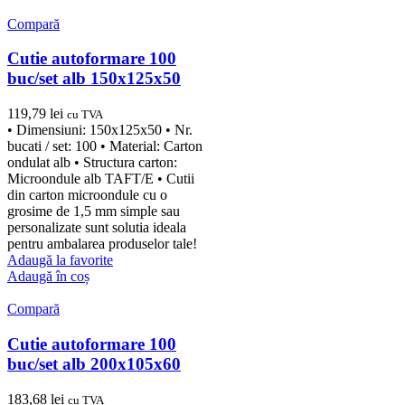
Compară
Cutie autoformare 100
buc/set alb 150x125x50
119,79
lei
cu TVA
• Dimensiuni: 150x125x50 • Nr.
bucati / set: 100 • Material: Carton
ondulat alb • Structura carton:
Microondule alb TAFT/E • Cutii
din carton microondule cu o
grosime de 1,5 mm simple sau
personalizate sunt solutia ideala
pentru ambalarea produselor tale!
Adaugă la favorite
Adaugă în coș
Compară
Cutie autoformare 100
buc/set alb 200x105x60
183,68
lei
cu TVA