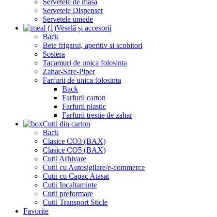
Servetele de masa
Servetele Dispenser
Servetele umede
Veselă și accesorii
Back
Bete frigarui, aperitiv si scobitori
Sosiera
Tacamuri de unica folosinta
Zahar-Sare-Piper
Farfurii de unica folosinta
Back
Farfurii carton
Farfurii plastic
Farfurii trestie de zahar
Cutii din carton
Back
Clasice CO3 (BAX)
Clasice CO5 (BAX)
Cutii Arhivare
Cutii cu Autosigilare/e-commerce
Cutii cu Capac Atasat
Cutii Incaltaminte
Cutii preformare
Cutii Transport Sticle
Favorite