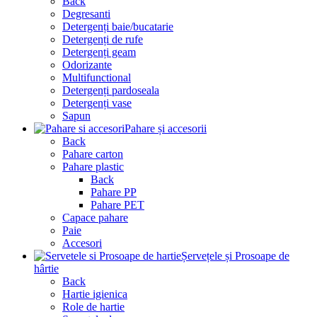
Back
Degresanti
Detergenți baie/bucatarie
Detergenți de rufe
Detergenți geam
Odorizante
Multifunctional
Detergenți pardoseala
Detergenți vase
Sapun
Pahare și accesorii
Back
Pahare carton
Pahare plastic
Back
Pahare PP
Pahare PET
Capace pahare
Paie
Accesori
Șervețele și Prosoape de
hârtie
Back
Hartie igienica
Role de hartie