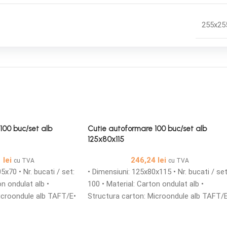
255x25
100 buc/set alb
Cutie autoformare 100 buc/set alb
125x80x115
1
lei
246,24
lei
cu TVA
cu TVA
5x70 • Nr. bucati / set:
• Dimensiuni: 125x80x115 • Nr. bucati / set
on ondulat alb •
100 • Material: Carton ondulat alb •
icroondule alb TAFT/E•
Structura carton: Microondule alb TAFT/
croondule cu o grosime
Cutii din carton microondule cu o grosim
au personalizate sunt
de 1,5 mm simple sau personalizate sunt