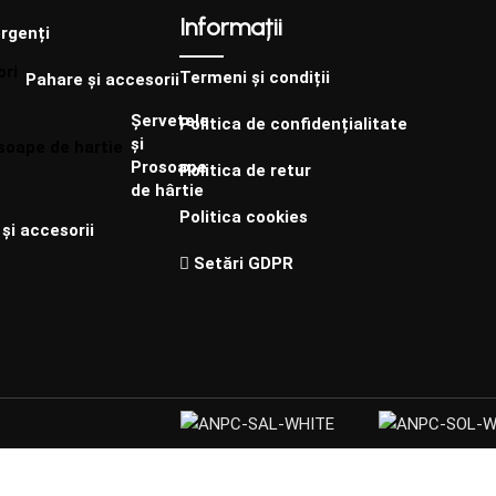
Informații
rgenți
Termeni și condiții
Pahare și accesorii
Șervețele
Politica de confidențialitate
și
Prosoape
Politica de retur
de hârtie
Politica cookies
și accesorii
Setări GDPR