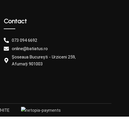
Contact
073 094 6692
online@batiatus.ro
Șoseaua București - Urziceni 259,
Afumați 901003