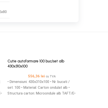
5x80
-55%
Cutie autoformare 100 buc/set alb
430x310x100
Cutie autoformar
240x160x135
556,36
lei
cu TVA
:
• Dimensiuni: 430x310x100 • Nr. bucati /
440,56
le
set: 100 • Material: Carton ondulat alb •
• Dimensiuni: 240
E•
Structura carton: Microondule alb TAFT/E•
set: 100 • Materi
e
Cutii din carton microondule cu o grosime
Structura carton
de 1,5 mm simple sau personalizate sunt
TAFTA/E• Cutii d