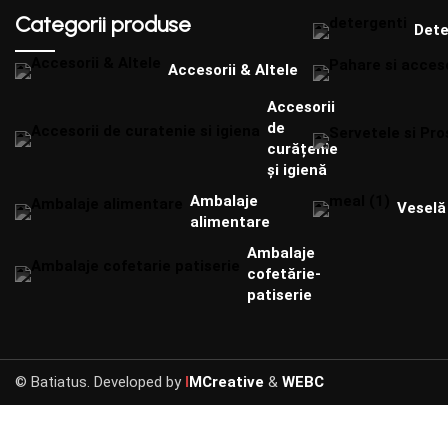
Categorii produse
Dete
Accesorii & Altele
Accesorii
de
curățenie
și igienă
Ambalaje
Veselă 
alimentare
Ambalaje
cofetărie-
patiserie
© Batiatus. Developed by
I
MCreative
&
WEBC