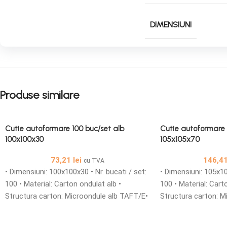
DIMENSIUNI
Produse similare
Cutie autoformare 100 buc/set alb
Cutie autoformare 
100x100x30
105x105x70
73,21
lei
146,4
cu TVA
• Dimensiuni: 100x100x30 • Nr. bucati / set:
• Dimensiuni: 105x10
100 • Material: Carton ondulat alb •
100 • Material: Cart
Structura carton: Microondule alb TAFT/E•
Structura carton: M
Cutii din carton microondule cu o grosime
Cutii din carton mi
de 1,5 mm simple sau personalizate sunt
de 1,5 mm simple s