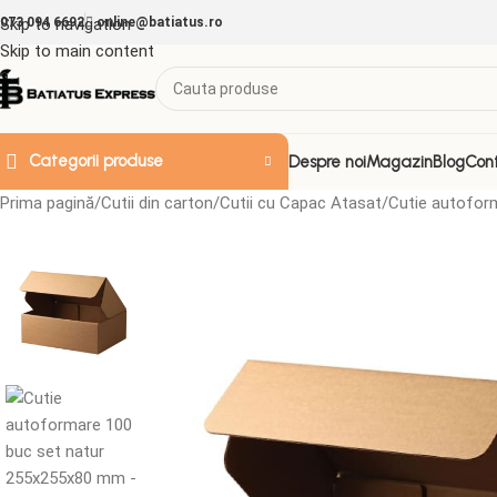
073 094 6692
Skip to navigation
online@batiatus.ro
Skip to main content
Categorii produse
Despre noi
Magazin
Blog
Con
Prima pagină
Cutii din carton
Cutii cu Capac Atasat
Cutie autofor