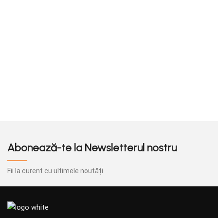
solutia ideala pentru ambalarea produselor
solutia ideala pent
tale!
tale!
Abonează-te la Newsletterul nostru
Fii la curent cu ultimele noutăți.