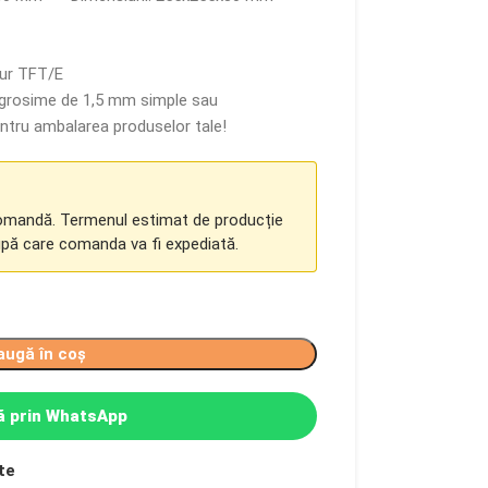
tur TFT/E
o grosime de 1,5 mm simple sau
entru ambalarea produselor tale!
comandă. Termenul estimat de producție
upă care comanda va fi expediată.
augă în coș
 prin WhatsApp
te