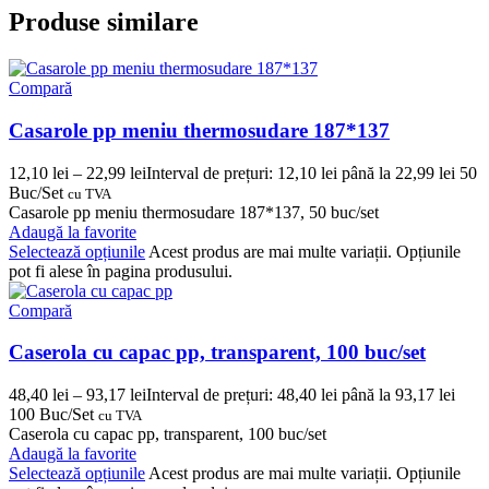
Produse similare
Compară
Casarole pp meniu thermosudare 187*137
12,10
lei
–
22,99
lei
Interval de prețuri: 12,10 lei până la 22,99 lei
50
Buc/Set
cu TVA
Casarole pp meniu thermosudare 187*137, 50 buc/set
Adaugă la favorite
Selectează opțiunile
Acest produs are mai multe variații. Opțiunile
pot fi alese în pagina produsului.
Compară
Caserola cu capac pp, transparent, 100 buc/set
48,40
lei
–
93,17
lei
Interval de prețuri: 48,40 lei până la 93,17 lei
100 Buc/Set
cu TVA
Caserola cu capac pp, transparent, 100 buc/set
Adaugă la favorite
Selectează opțiunile
Acest produs are mai multe variații. Opțiunile