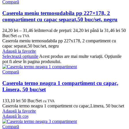
Compară
Caserola meniu termosudabila pp 227×178, 2
compartiment cu capac separat,50 buc/set, negru
24,20
lei
–
31,46
lei
Interval de prețuri: 24,20 lei până la 31,46 lei
50
Buc/Set
cu TVA
Caserola meniu termosudabila pp 227x178, 2 compartiment cu
capac separat,50 buc/set, negru
Adaugă la favorite
Selectează opțiunile
Acest produs are mai multe variații. Opțiunile
pot fi alese în pagina produsului.
Compară
Caserola termo neagra 1 compartiment cu capac,
Limera, 50 buc/set
133,10
lei
50 Buc/Set
cu TVA
Caserola termo neagra 1 compartiment cu capac,Limera, 50 buc/set
Adaugă la favorite
Adaugă în coș
Compară