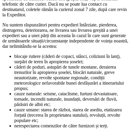
telefonic de către curier. Dacă nu se poate lua contact cu
destinatarul, coletele rămân la curierul zonal 7 zile, după care revin
la Expeditor.
Nu suntem răspunzători pentru expedieri întârziate, pierderea,
distrugerea, deteriorarea, ne livrarea sau livrarea greșită a unei
expedieri sau a unei părți din aceasta în cazul în care sunt generate
de următoarele situații/circumstanțe independente de voința noastră,
dar nelimitându-se la acestea:
blocaje rutiere (căderi de copaci, stânci, coliziuni în lanț),
surpări de teren în apropierea șoselei;
căderi de poduri, astupări de tunele montane, deraierea
trenurilor în apropierea șoselei, blocări naturale, greve
neautorizate, revolte spontane regionale, condiții
meteorologice nefavorabile bunei desfășurări a itinerariului
propus;
cauze naturale: seisme, cataclisme, furtuni devastatoare,
tornade, incendii naturale, inundații, deversări de fluvii,
părăsiri de albii etc;
cauze umane: starea de război, starea de asediu, etatizarea
forțată (trecerea în proprietatea statului), revoluții, revolte
populare etc;
nerespectarea comenzilor de către furnizori și terți.