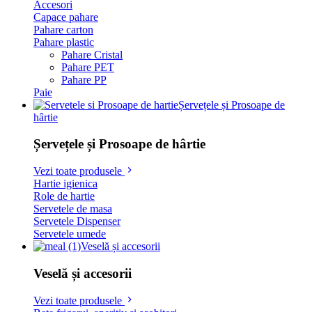
Accesori
Capace pahare
Pahare carton
Pahare plastic
Pahare Cristal
Pahare PET
Pahare PP
Paie
Șervețele și Prosoape de
hârtie
Șervețele și Prosoape de hârtie
Vezi toate produsele
Hartie igienica
Role de hartie
Servetele de masa
Servetele Dispenser
Servetele umede
Veselă și accesorii
Veselă și accesorii
Vezi toate produsele