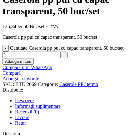
transparent, 50 buc/set
125,84
lei
50 Buc/set
cu TVA
Caserola pp pui cu capac transparent, 50 buc/set
Cantitate Caserola pp pui cu capac transparent, 50 buc/set
Adaugă în coș
Cumpără prin WhatsApp
Compară
Adaugă la favorite
SKU:
BTE-2069
Categorie:
Caserole PP / termo
Distribuie:
Descriere
Informații suplimentare
Recenzii (0)
Livrare
Retur
Descriere