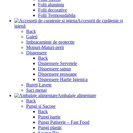
Folii aluminiu
Folii decorative
Folii Termosudabila
Accesorii de curățenie și
igienă
Back
Galeti
Imbracaminte de protectie
Mopuri-Maturi-perii
Dispensere
Back
Dispensere Servetele
Dispensere sapun
Dispensere prosoape
Dispensere Hartie Igienica
Bureti,Lavete
Saci menaj
Ambalaje alimentare
Back
Pungi si Sacose
Back
Pungi hartie
Pungi Patiserie – Fast Food
Pungi plastic
Sacose Bio