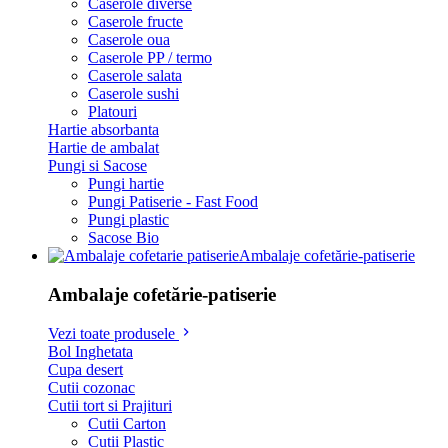
Caserole diverse
Caserole fructe
Caserole oua
Caserole PP / termo
Caserole salata
Caserole sushi
Platouri
Hartie absorbanta
Hartie de ambalat
Pungi si Sacose
Pungi hartie
Pungi Patiserie - Fast Food
Pungi plastic
Sacose Bio
Ambalaje cofetărie-patiserie
Ambalaje cofetărie-patiserie
Vezi toate produsele
Bol Inghetata
Cupa desert
Cutii cozonac
Cutii tort si Prajituri
Cutii Carton
Cutii Plastic