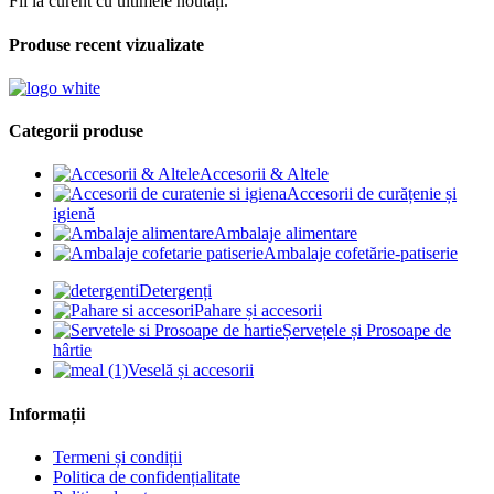
Fii la curent cu ultimele noutăți.
Produse recent vizualizate
Categorii produse
Accesorii & Altele
Accesorii de curățenie și
igienă
Ambalaje alimentare
Ambalaje cofetărie-patiserie
Detergenți
Pahare și accesorii
Șervețele și Prosoape de
hârtie
Veselă și accesorii
Informații
Termeni și condiții
Politica de confidențialitate