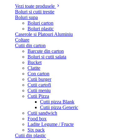
Vezi toate produsele
Boluri si cutii trestie
Boluri supa
Boluri carton
Boluri plastic
Caserole si Platouri Aluminiu
Coltare
Cutii din carton
Barcute din carton
Boluri si cutii salata
Bucket
Clatite
Con carton
Cutii burger
Cutii cartofi
Cutii meniu
Cutii Pizza
Cutii pizza Blank
Cutii pizza Generic
Cutii sandwich
Food box
Ladite Legume / Fructe
Six pack
Cutii din plastic