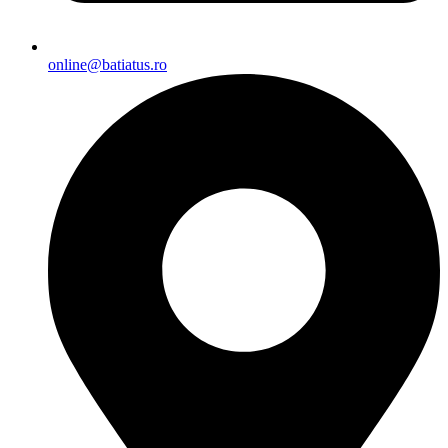
online@batiatus.ro