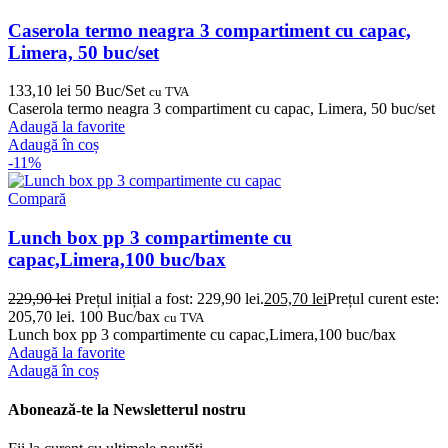
Caserola termo neagra 3 compartiment cu capac,
Limera, 50 buc/set
133,10
lei
50 Buc/Set
cu TVA
Caserola termo neagra 3 compartiment cu capac, Limera, 50 buc/set
Adaugă la favorite
Adaugă în coș
-11%
Compară
Lunch box pp 3 compartimente cu
capac,Limera,100 buc/bax
229,90
lei
Prețul inițial a fost: 229,90 lei.
205,70
lei
Prețul curent este:
205,70 lei.
100 Buc/bax
cu TVA
Lunch box pp 3 compartimente cu capac,Limera,100 buc/bax
Adaugă la favorite
Adaugă în coș
Abonează-te la Newsletterul nostru