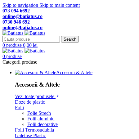
Skip to navigation
Skip to main content
073 094 6692
online@batiatus.ro
0730 946 692
online@batiatus.ro
Search
0
produse
0,00
lei
0
produse
Categorii produse
Accesorii & Altele
Accesorii & Altele
Vezi toate produsele
Doze de plastic
Folii
Folie Strech
Folii aluminiu
Folii decorative
Folii Termosudabila
Galetuse Plastic