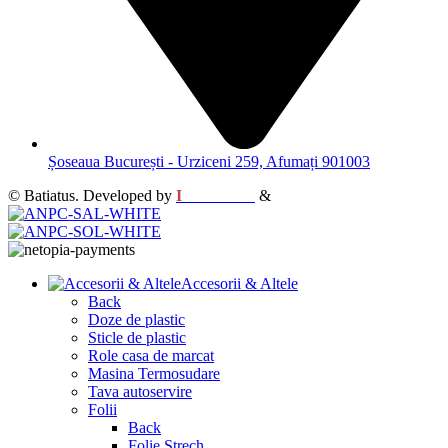
Șoseaua București - Urziceni 259, Afumați 901003
© Batiatus. Developed by
I
MCreative
&
WEBC
Accesorii & Altele
Back
Doze de plastic
Sticle de plastic
Role casa de marcat
Masina Termosudare
Tava autoservire
Folii
Back
Folie Strech