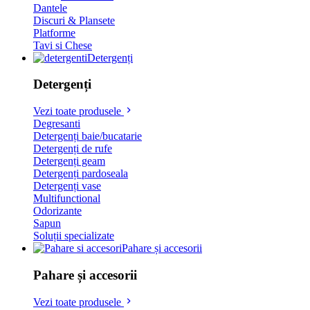
Dantele
Discuri & Plansete
Platforme
Tavi si Chese
Detergenți
Detergenți
Vezi toate produsele
Degresanti
Detergenți baie/bucatarie
Detergenți de rufe
Detergenți geam
Detergenți pardoseala
Detergenți vase
Multifunctional
Odorizante
Sapun
Soluții specializate
Pahare și accesorii
Pahare și accesorii
Vezi toate produsele