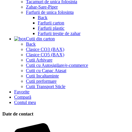
Tacamuri de unica folosinta
Zahar-Sare-Piper
Farfurii de unica folosinta
Back
Farfurii carton
Farfurii plastic
Farfurii trestie de zahar
Cutii din carton
Back
Clasice CO3 (BAX)
Clasice CO5 (BAX)
Cutii Arhivare
Cutii cu Autosigilare/e-commerce
Cutii cu Capac Atasat
Cutii Incaltaminte
Cutii preformare
Cutii Transport Sticle
Favorite
Compară
Contul meu
Date de contact