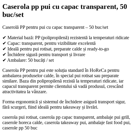
Caserola pp pui cu capac transparent, 50
buc/set
Caserolă PP pentru pui cu capac transparent – 50 buc/set
✔ Material bază: PP (polipropilenă) rezistentă la temperaturi ridicate
✔ Capac: transparent, pentru vizibilitate excelentă
✔ Ideală pentru pui rotisat, preparate calde și ready-to-go
✔ Închidere sigură pentru transport și livrare
✔ Ambalare: 50 bucăți / set
Caserola PP pentru pui este soluția standard în HoReCa pentru
ambalarea produselor calde, în special pui rotisat sau preparate
similare. Baza din polipropilenă rezistă la temperaturi ridicate, iar
capacul transparent permite clientului să vadă produsul, crescând
atractivitatea la vânzare.
Forma ergonomică și sistemul de închidere asigură transport sigur,
fără scurgeri, fiind ideală pentru takeaway și livrări.
caserola pui rotisat, caserola pp capac transparent, ambalaje pui grill,
caserole horeca calde, caserola takeaway pui, ambalaje fast food pui,
caserole pp 50 buc