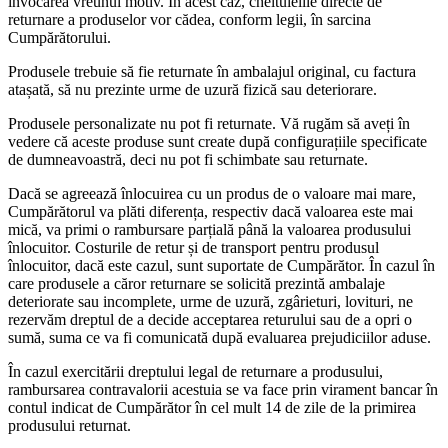
invocarea vreunui motiv. În acest caz, cheltuielile directe de
returnare a produselor vor cădea, conform legii, în sarcina
Cumpărătorului.
Produsele trebuie să fie returnate în ambalajul original, cu factura
atașată, să nu prezinte urme de uzură fizică sau deteriorare.
Produsele personalizate nu pot fi returnate. Vă rugăm să aveți în
vedere că aceste produse sunt create după configurațiile specificate
de dumneavoastră, deci nu pot fi schimbate sau returnate.
Dacă se agreează înlocuirea cu un produs de o valoare mai mare,
Cumpărătorul va plăti diferența, respectiv dacă valoarea este mai
mică, va primi o rambursare parțială până la valoarea produsului
înlocuitor. Costurile de retur și de transport pentru produsul
înlocuitor, dacă este cazul, sunt suportate de Cumpărător. În cazul în
care produsele a căror returnare se solicită prezintă ambalaje
deteriorate sau incomplete, urme de uzură, zgârieturi, lovituri, ne
rezervăm dreptul de a decide acceptarea returului sau de a opri o
sumă, suma ce va fi comunicată după evaluarea prejudiciilor aduse.
În cazul exercitării dreptului legal de returnare a produsului,
rambursarea contravalorii acestuia se va face prin virament bancar în
contul indicat de Cumpărător în cel mult 14 de zile de la primirea
produsului returnat.