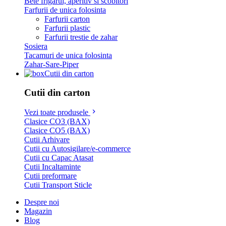
Bete frigarui, aperitiv si scobitori
Farfurii de unica folosinta
Farfurii carton
Farfurii plastic
Farfurii trestie de zahar
Sosiera
Tacamuri de unica folosinta
Zahar-Sare-Piper
Cutii din carton
Cutii din carton
Vezi toate produsele
Clasice CO3 (BAX)
Clasice CO5 (BAX)
Cutii Arhivare
Cutii cu Autosigilare/e-commerce
Cutii cu Capac Atasat
Cutii Incaltaminte
Cutii preformare
Cutii Transport Sticle
Despre noi
Magazin
Blog