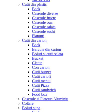
Cutii din plastic
Back
Caserole diverse
Caserole fructe
Caserole oua
Caserole salata
Caserole sushi
Platouri
Cutii din carton
Back
Barcute din carton
Boluri si cutii salata
Bucket
Clatite
Con carton
Cutii burger
Cutii cartofi
Cutii meniu
Cutii Pizza
Cutii sandwich
Food box
Caserole si Platouri Aluminiu
Coltare
Boluri supa