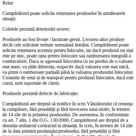
Retur
Cumpărătorul poate solicita returnarea produselor în următoarele
situații:
Coletele prezintă deteriorări severe;
Produsele au fost livrate / facturate greșit. Livrarea altor produse
decât cele solicitate trebuie semnalată imediat. Cumpărătorul poate
solicita returnarea acestuia pentru înlocuire, iar dacă produsul nu mai
este pe stoc, poate opta pentru înlocuire sau rambursarea integrală a
contravalorii. Daca se agreează înlocuirea cu un produs de o valoare
mai mare, va plăti diferența, respectiv dacă valoarea este mai mică,
va primi o rambursare parțială până la valoarea produsului înlocuitor.
Costurile de retur și de transport pentru produsul înlocuitor, dacă este
cazul, sunt suportate de client.
Produsele prezintă defecte de fabricație;
Cumpărătorul are dreptul să notifice în scris Vânzătorului că renunța
la cumpărare, fără penalități şi fără invocarea unui motiv, în termen
de 14 zile de la primirea produsului. De asemenea, în conformitate
cu art. 7 alin. 1 din O.G. 130/2000, Cumpărătorul are dreptul de a
denunța unilateral contractul la distanță, în scris, în termen de 14 zile
de la data primirii produsului/produselor, fără penalități și fără