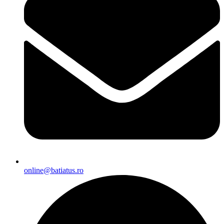
online@batiatus.ro