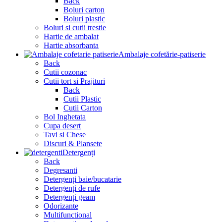
Back
Boluri carton
Boluri plastic
Boluri si cutii trestie
Hartie de ambalat
Hartie absorbanta
Ambalaje cofetărie-patiserie
Back
Cutii cozonac
Cutii tort si Prajituri
Back
Cutii Plastic
Cutii Carton
Bol Inghetata
Cupa desert
Tavi si Chese
Discuri & Plansete
Detergenți
Back
Degresanti
Detergenți baie/bucatarie
Detergenți de rufe
Detergenți geam
Odorizante
Multifunctional