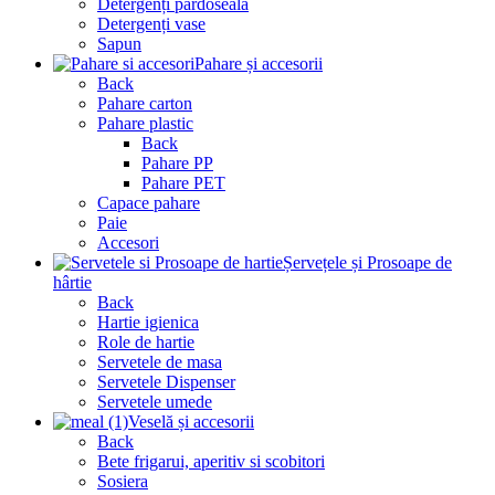
Detergenți pardoseala
Detergenți vase
Sapun
Pahare și accesorii
Back
Pahare carton
Pahare plastic
Back
Pahare PP
Pahare PET
Capace pahare
Paie
Accesori
Șervețele și Prosoape de
hârtie
Back
Hartie igienica
Role de hartie
Servetele de masa
Servetele Dispenser
Servetele umede
Veselă și accesorii
Back
Bete frigarui, aperitiv si scobitori
Sosiera