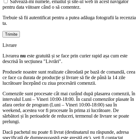
Salvează-mi numele, emailul și site-ul web în acest navigator
pentru data viitoare când o să comentez.
Trebuie să fii autentificat pentru a putea adăuga fotografii la recenzia
ta.
Livrare
Livrarea
nu
este gratuită și se face prin curier rapid așa cum este
descrisă în secțiunea "Livrări".
Produsele noastre sunt realizate câteodată pe bază de comandă, ceea
ce face ca durata de producție și livrare să fie de până la 14 zile
lucrătoare începând cu ziua procesării comenzii.
Comenzile sunt procesate cât mai curând după plasarea comenzii, în
intervalul Luni – Vineri 10:00-18:00. În cazul comenzilor plasate în
afara orelor de program (Luni – Vineri 10:00-18:00) sau în
weekend, acestea vor fi procesate în prima zi lucrătoare. De
sărbători și în perioadele de reduceri, termenul de livrare se poate
prelungi.
Dacă pachetul nu poate fi livrat (destinatarul nu răspunde, adresa
specificată de dumneavoastră este greșită etc), veți fi contactat