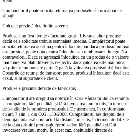
Retur
Cumpărătorul poate solicita returnarea produselor în următoarele
situații:
Coletele prezintă deteriorări severe;
Produsele au fost livrate / facturate greșit. Livrarea altor produse
decât cele solicitate trebuie semnalată imediat. Cumpărătorul poate
solicita returnarea acestuia pentru înlocuire, iar dacă produsul nu mai
este pe stoc, poate opta pentru înlocuire sau rambursarea integrală a
contravalorii. Daca se agreează înlocuirea cu un produs de o valoare
mai mare, va plăti diferența, respectiv dacă valoarea este mai mică,
va primi o rambursare parțială până la valoarea produsului înlocuitor.
Costurile de retur și de transport pentru produsul înlocuitor, dacă este
cazul, sunt suportate de client.
Produsele prezintă defecte de fabricație;
Cumpărătorul are dreptul să notifice în scris Vânzătorului că renunța
la cumpărare, fără penalități şi fără invocarea unui motiv, în termen
de 14 zile de la primirea produsului. De asemenea, în conformitate
cu art. 7 alin. 1 din O.G. 130/2000, Cumpărătorul are dreptul de a
denunța unilateral contractul la distanță, în scris, în termen de 14 zile
de la data primirii produsului/produselor, fără penalități și fără
invocarea vreunui motiv. În acest caz, cheltuielile directe de