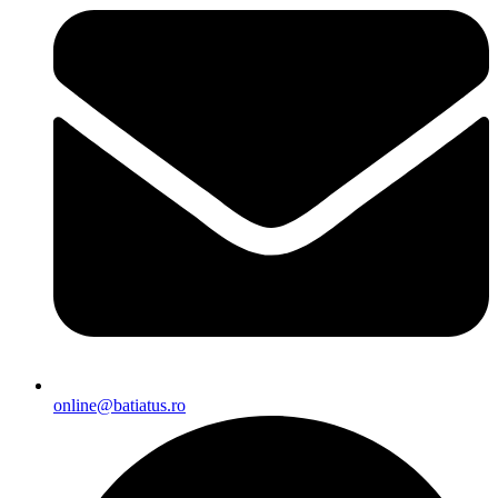
online@batiatus.ro