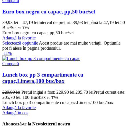
Compară
Euro box negru cu capac, pp,50 buc/set
39,93
lei
–
47,19
lei
Interval de prețuri: 39,93 lei până la 47,19 lei
50
Buc/Set
cu TVA
Euro box negru cu capac, pp,50 buc/set
Adaugă la favorite
Selectează opțiunile
Acest produs are mai multe variații. Opțiunile
pot fi alese în pagina produsului.
-11%
Compară
Lunch box pp 3 compartimente cu
capac,Limera,100 buc/bax
229,90
lei
Prețul inițial a fost: 229,90 lei.
205,70
lei
Prețul curent este:
205,70 lei.
100 Buc/bax
cu TVA
Lunch box pp 3 compartimente cu capac,Limera,100 buc/bax
Adaugă la favorite
Adaugă în coș
Abonează-te la Newsletterul nostru