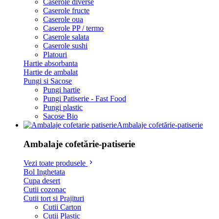
Caserole diverse
Caserole fructe
Caserole oua
Caserole PP / termo
Caserole salata
Caserole sushi
Platouri
Hartie absorbanta
Hartie de ambalat
Pungi si Sacose
Pungi hartie
Pungi Patiserie - Fast Food
Pungi plastic
Sacose Bio
Ambalaje cofetărie-patiserie
Ambalaje cofetărie-patiserie
Vezi toate produsele
Bol Inghetata
Cupa desert
Cutii cozonac
Cutii tort si Prajituri
Cutii Carton
Cutii Plastic