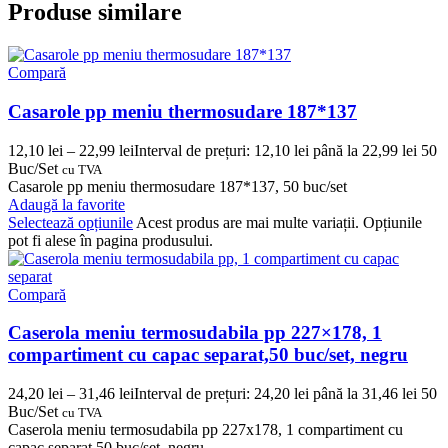
Produse similare
Compară
Casarole pp meniu thermosudare 187*137
12,10
lei
–
22,99
lei
Interval de prețuri: 12,10 lei până la 22,99 lei
50
Buc/Set
cu TVA
Casarole pp meniu thermosudare 187*137, 50 buc/set
Adaugă la favorite
Selectează opțiunile
Acest produs are mai multe variații. Opțiunile
pot fi alese în pagina produsului.
Compară
Caserola meniu termosudabila pp 227×178, 1
compartiment cu capac separat,50 buc/set, negru
24,20
lei
–
31,46
lei
Interval de prețuri: 24,20 lei până la 31,46 lei
50
Buc/Set
cu TVA
Caserola meniu termosudabila pp 227x178, 1 compartiment cu
capac separat,50 buc/set, negru