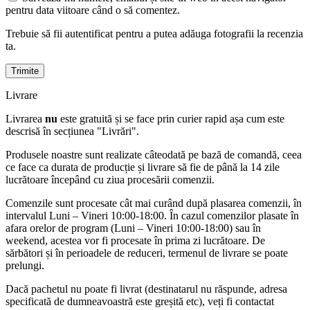
pentru data viitoare când o să comentez.
Trebuie să fii autentificat pentru a putea adăuga fotografii la recenzia
ta.
Livrare
Livrarea
nu
este gratuită și se face prin curier rapid așa cum este
descrisă în secțiunea "Livrări".
Produsele noastre sunt realizate câteodată pe bază de comandă, ceea
ce face ca durata de producție și livrare să fie de până la 14 zile
lucrătoare începând cu ziua procesării comenzii.
Comenzile sunt procesate cât mai curând după plasarea comenzii, în
intervalul Luni – Vineri 10:00-18:00. În cazul comenzilor plasate în
afara orelor de program (Luni – Vineri 10:00-18:00) sau în
weekend, acestea vor fi procesate în prima zi lucrătoare. De
sărbători și în perioadele de reduceri, termenul de livrare se poate
prelungi.
Dacă pachetul nu poate fi livrat (destinatarul nu răspunde, adresa
specificată de dumneavoastră este greșită etc), veți fi contactat