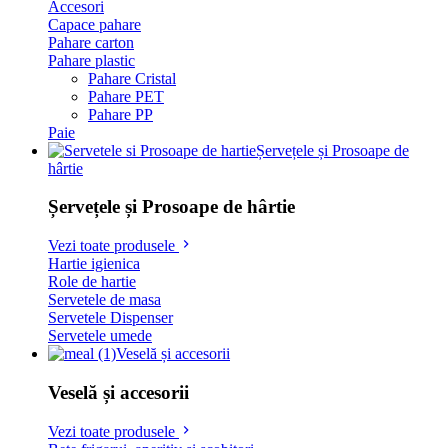
Accesori
Capace pahare
Pahare carton
Pahare plastic
Pahare Cristal
Pahare PET
Pahare PP
Paie
Șervețele și Prosoape de
hârtie
Șervețele și Prosoape de hârtie
Vezi toate produsele
Hartie igienica
Role de hartie
Servetele de masa
Servetele Dispenser
Servetele umede
Veselă și accesorii
Veselă și accesorii
Vezi toate produsele