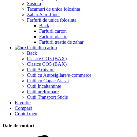
Sosiera
Tacamuri de unica folosinta
Zahar-Sare-Piper
Farfurii de unica folosinta
Back
Farfurii carton
Farfurii plastic
Farfurii trestie de zahar
Cutii din carton
Back
Clasice CO3 (BAX)
Clasice CO5 (BAX)
Cutii Arhivare
Cutii cu Autosigilare/e-commerce
Cutii cu Capac Atasat
Cutii Incaltaminte
Cutii preformare
Cutii Transport Sticle
Favorite
Compară
Contul meu
Date de contact