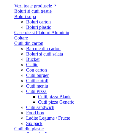
Vezi toate produsele
Boluri si cutii trestie
Boluri supa
Boluri carton
Boluri plastic
Caserole si Platouri Aluminiu
Coltare
Cutii din carton
Barcute din carton
Boluri si cutii salata
Bucket
Clatite
Con carton
Cutii burger
Cutii cartofi
Cutii meniu
Cutii Pizza
Cutii pizza Blank
Cutii pizza Generic
Cutii sandwich
Food box
Ladite Legume / Fructe
Six pack
Cutii din plastic