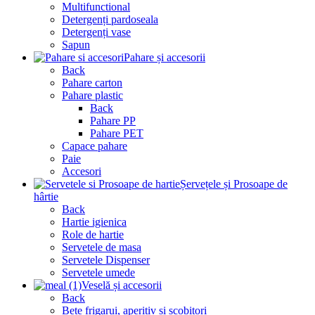
Multifunctional
Detergenți pardoseala
Detergenți vase
Sapun
Pahare și accesorii
Back
Pahare carton
Pahare plastic
Back
Pahare PP
Pahare PET
Capace pahare
Paie
Accesori
Șervețele și Prosoape de
hârtie
Back
Hartie igienica
Role de hartie
Servetele de masa
Servetele Dispenser
Servetele umede
Veselă și accesorii
Back
Bete frigarui, aperitiv si scobitori