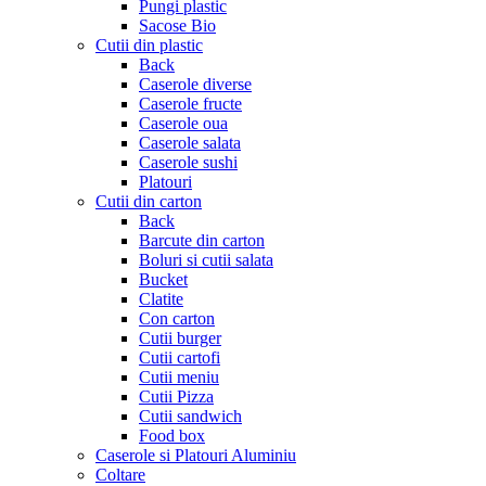
Pungi plastic
Sacose Bio
Cutii din plastic
Back
Caserole diverse
Caserole fructe
Caserole oua
Caserole salata
Caserole sushi
Platouri
Cutii din carton
Back
Barcute din carton
Boluri si cutii salata
Bucket
Clatite
Con carton
Cutii burger
Cutii cartofi
Cutii meniu
Cutii Pizza
Cutii sandwich
Food box
Caserole si Platouri Aluminiu
Coltare