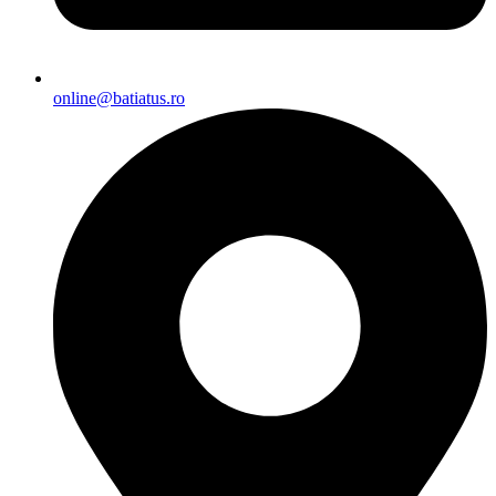
online@batiatus.ro