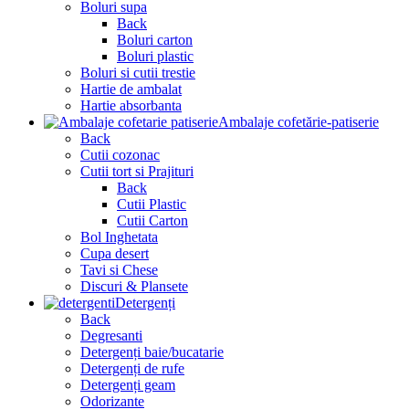
Boluri supa
Back
Boluri carton
Boluri plastic
Boluri si cutii trestie
Hartie de ambalat
Hartie absorbanta
Ambalaje cofetărie-patiserie
Back
Cutii cozonac
Cutii tort si Prajituri
Back
Cutii Plastic
Cutii Carton
Bol Inghetata
Cupa desert
Tavi si Chese
Discuri & Plansete
Detergenți
Back
Degresanti
Detergenți baie/bucatarie
Detergenți de rufe
Detergenți geam
Odorizante