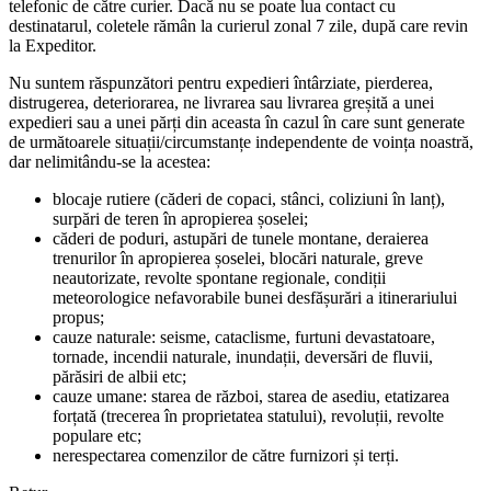
telefonic de către curier. Dacă nu se poate lua contact cu
destinatarul, coletele rămân la curierul zonal 7 zile, după care revin
la Expeditor.
Nu suntem răspunzători pentru expedieri întârziate, pierderea,
distrugerea, deteriorarea, ne livrarea sau livrarea greșită a unei
expedieri sau a unei părți din aceasta în cazul în care sunt generate
de următoarele situații/circumstanțe independente de voința noastră,
dar nelimitându-se la acestea:
blocaje rutiere (căderi de copaci, stânci, coliziuni în lanț),
surpări de teren în apropierea șoselei;
căderi de poduri, astupări de tunele montane, deraierea
trenurilor în apropierea șoselei, blocări naturale, greve
neautorizate, revolte spontane regionale, condiții
meteorologice nefavorabile bunei desfășurări a itinerariului
propus;
cauze naturale: seisme, cataclisme, furtuni devastatoare,
tornade, incendii naturale, inundații, deversări de fluvii,
părăsiri de albii etc;
cauze umane: starea de război, starea de asediu, etatizarea
forțată (trecerea în proprietatea statului), revoluții, revolte
populare etc;
nerespectarea comenzilor de către furnizori și terți.