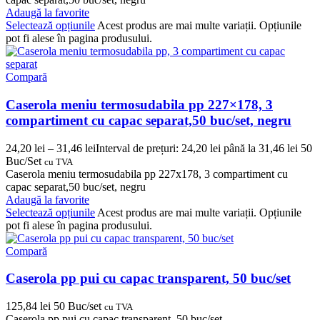
Adaugă la favorite
Selectează opțiunile
Acest produs are mai multe variații. Opțiunile
pot fi alese în pagina produsului.
Compară
Caserola meniu termosudabila pp 227×178, 3
compartiment cu capac separat,50 buc/set, negru
24,20
lei
–
31,46
lei
Interval de prețuri: 24,20 lei până la 31,46 lei
50
Buc/Set
cu TVA
Caserola meniu termosudabila pp 227x178, 3 compartiment cu
capac separat,50 buc/set, negru
Adaugă la favorite
Selectează opțiunile
Acest produs are mai multe variații. Opțiunile
pot fi alese în pagina produsului.
Compară
Caserola pp pui cu capac transparent, 50 buc/set
125,84
lei
50 Buc/set
cu TVA
Caserola pp pui cu capac transparent, 50 buc/set