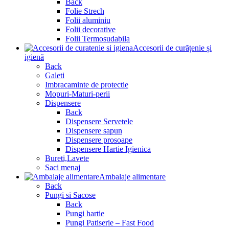
Back
Folie Strech
Folii aluminiu
Folii decorative
Folii Termosudabila
Accesorii de curățenie și
igienă
Back
Galeti
Imbracaminte de protectie
Mopuri-Maturi-perii
Dispensere
Back
Dispensere Servetele
Dispensere sapun
Dispensere prosoape
Dispensere Hartie Igienica
Bureti,Lavete
Saci menaj
Ambalaje alimentare
Back
Pungi si Sacose
Back
Pungi hartie
Pungi Patiserie – Fast Food