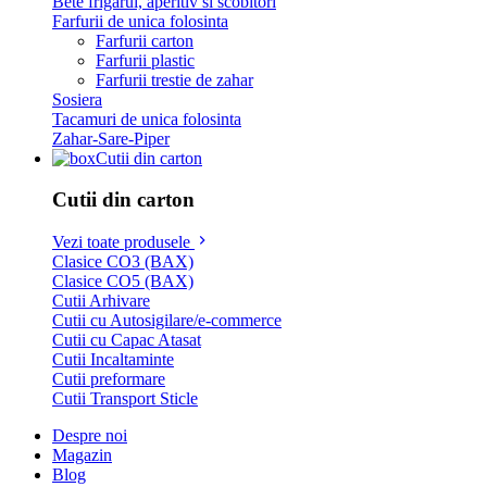
Bete frigarui, aperitiv si scobitori
Farfurii de unica folosinta
Farfurii carton
Farfurii plastic
Farfurii trestie de zahar
Sosiera
Tacamuri de unica folosinta
Zahar-Sare-Piper
Cutii din carton
Cutii din carton
Vezi toate produsele
Clasice CO3 (BAX)
Clasice CO5 (BAX)
Cutii Arhivare
Cutii cu Autosigilare/e-commerce
Cutii cu Capac Atasat
Cutii Incaltaminte
Cutii preformare
Cutii Transport Sticle
Despre noi
Magazin
Blog