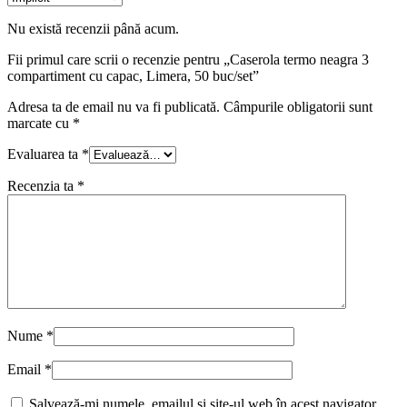
Nu există recenzii până acum.
Fii primul care scrii o recenzie pentru „Caserola termo neagra 3
compartiment cu capac, Limera, 50 buc/set”
Adresa ta de email nu va fi publicată.
Câmpurile obligatorii sunt
marcate cu
*
Evaluarea ta
*
Recenzia ta
*
Nume
*
Email
*
Salvează-mi numele, emailul și site-ul web în acest navigator