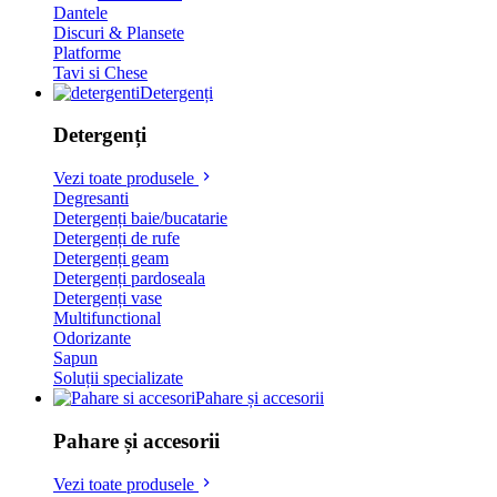
Dantele
Discuri & Plansete
Platforme
Tavi si Chese
Detergenți
Detergenți
Vezi toate produsele
Degresanti
Detergenți baie/bucatarie
Detergenți de rufe
Detergenți geam
Detergenți pardoseala
Detergenți vase
Multifunctional
Odorizante
Sapun
Soluții specializate
Pahare și accesorii
Pahare și accesorii
Vezi toate produsele