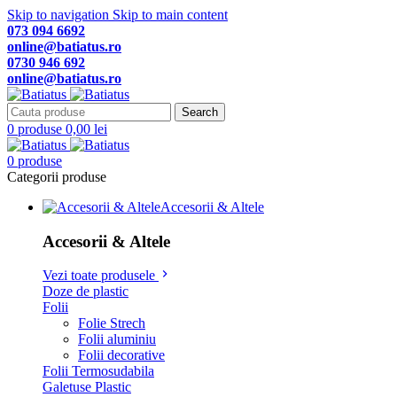
Skip to navigation
Skip to main content
073 094 6692
online@batiatus.ro
0730 946 692
online@batiatus.ro
Search
0
produse
0,00
lei
0
produse
Categorii produse
Accesorii & Altele
Accesorii & Altele
Vezi toate produsele
Doze de plastic
Folii
Folie Strech
Folii aluminiu
Folii decorative
Folii Termosudabila
Galetuse Plastic