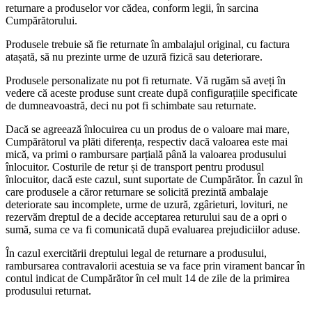
returnare a produselor vor cădea, conform legii, în sarcina
Cumpărătorului.
Produsele trebuie să fie returnate în ambalajul original, cu factura
atașată, să nu prezinte urme de uzură fizică sau deteriorare.
Produsele personalizate nu pot fi returnate. Vă rugăm să aveți în
vedere că aceste produse sunt create după configurațiile specificate
de dumneavoastră, deci nu pot fi schimbate sau returnate.
Dacă se agreează înlocuirea cu un produs de o valoare mai mare,
Cumpărătorul va plăti diferența, respectiv dacă valoarea este mai
mică, va primi o rambursare parțială până la valoarea produsului
înlocuitor. Costurile de retur și de transport pentru produsul
înlocuitor, dacă este cazul, sunt suportate de Cumpărător. În cazul în
care produsele a căror returnare se solicită prezintă ambalaje
deteriorate sau incomplete, urme de uzură, zgârieturi, lovituri, ne
rezervăm dreptul de a decide acceptarea returului sau de a opri o
sumă, suma ce va fi comunicată după evaluarea prejudiciilor aduse.
În cazul exercitării dreptului legal de returnare a produsului,
rambursarea contravalorii acestuia se va face prin virament bancar în
contul indicat de Cumpărător în cel mult 14 de zile de la primirea
produsului returnat.