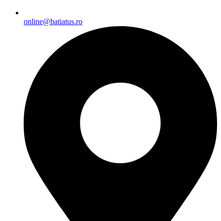
online@batiatus.ro