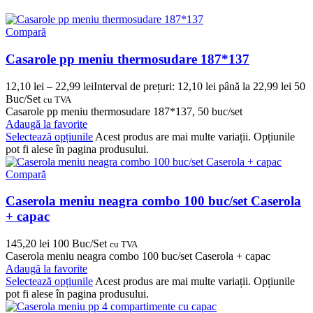
Compară
Casarole pp meniu thermosudare 187*137
12,10
lei
–
22,99
lei
Interval de prețuri: 12,10 lei până la 22,99 lei
50
Buc/Set
cu TVA
Casarole pp meniu thermosudare 187*137, 50 buc/set
Adaugă la favorite
Selectează opțiunile
Acest produs are mai multe variații. Opțiunile
pot fi alese în pagina produsului.
Compară
Caserola meniu neagra combo 100 buc/set Caserola
+ capac
145,20
lei
100 Buc/Set
cu TVA
Caserola meniu neagra combo 100 buc/set Caserola + capac
Adaugă la favorite
Selectează opțiunile
Acest produs are mai multe variații. Opțiunile
pot fi alese în pagina produsului.