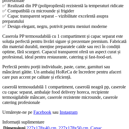
profesionale
✅ Realizată din PP (polipropilenă) rezistentă la temperaturi ridicate
✅ Compatibilă cu microunde și frigider
✅ Capac transparent separat – vizibilitate excelentă asupra
preparatului
✅ Design elegant, negru, potrivit pentru meniuri moderne
Caserola PP termosudabilă cu 1 compartiment și capac separat este
soluția perfectă pentru livrări sigure și prezentare premium. Fabricată
din material durabil, menține preparatele calde sau reci în condiții
optime, fără scurgeri. Capacul transparent oferă un aspect curat și
profesional, ideal pentru restaurante, catering și fast-food-uri.
Perfectă pentru porții individuale, paste, carne, garnituri sau
mâncăruri gătite. Un ambalaj HoReCa de încredere pentru afaceri
care pun accent pe calitate și eficiență.
caserolă termosudabilă 1 compartiment, caserolă neagră pp, caserole
cu capac separat, ambalaje food delivery horeca, recipiente
termosigilabile mâncare, caserole rezistente microunde, caserole
catering profesionale
Urmărește-ne pe
Facebook
sau
Instagram
Informații suplimentare
Dimensiuni
227x178x40 cm
,
227x178x50 cm
,
Capac