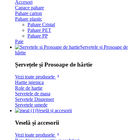
Accesori
Capace pahare
Pahare carton
Pahare plastic
Pahare Cristal
Pahare PET
Pahare PP
Paie
Șervețele și Prosoape de
hârtie
Șervețele și Prosoape de hârtie
Vezi toate produsele
Hartie igienica
Role de hartie
Servetele de masa
Servetele Dispenser
Servetele umede
Veselă și accesorii
Veselă și accesorii
Vezi toate produsele