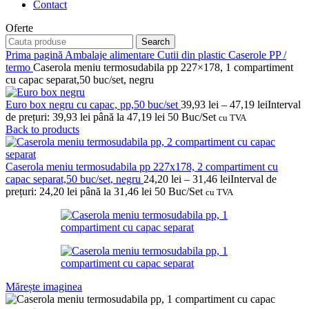
Contact
Oferte
Search
Prima pagină
Ambalaje alimentare
Cutii din plastic
Caserole PP /
termo
Caserola meniu termosudabila pp 227×178, 1 compartiment
cu capac separat,50 buc/set, negru
Euro box negru cu capac, pp,50 buc/set
39,93
lei
–
47,19
lei
Interval
de prețuri: 39,93 lei până la 47,19 lei
50 Buc/Set
cu TVA
Back to products
Caserola meniu termosudabila pp 227x178, 2 compartiment cu
capac separat,50 buc/set, negru
24,20
lei
–
31,46
lei
Interval de
prețuri: 24,20 lei până la 31,46 lei
50 Buc/Set
cu TVA
Mărește imaginea