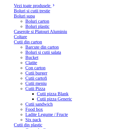
Vezi toate produsele
Boluri si cutii trestie
Boluri supa
Boluri carton
Boluri plastic
Caserole si Platouri Aluminiu
Coltare
Cutii din carton
Barcute din carton
Boluri si cutii salata
Bucket
Clatite
Con carton
Cutii burger
Cutii cartofi
Cutii meniu
Cutii Pizza
Cutii pizza Blank
Cutii pizza Generic
Cutii sandwich
Food box
Ladite Legume / Fructe
Six pack
Cutii din plastic