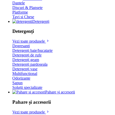
Dantele
Discuri & Plansete
Platforme
Tavi si Chese
Detergenți
Detergenți
Vezi toate produsele
Degresanti
Detergenți baie/bucatarie
Detergenți de rufe
Detergenți geam
Detergenți pardoseala
Detergenți vase
Multifunctional
Odorizante
Sapun
Soluții specializate
Pahare și accesorii
Pahare și accesorii
Vezi toate produsele