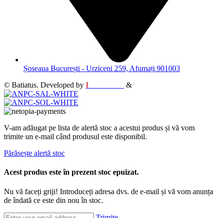
Șoseaua București - Urziceni 259, Afumați 901003
© Batiatus. Developed by
I
MCreative
&
WEBC
V-am adăugat pe lista de alertă stoc a acestui produs și vă vom
trimite un e-mail când produsul este disponibil.
Părăsește alertă stoc
Acest produs este în prezent stoc epuizat.
Nu vă faceți griji! Introduceți adresa dvs. de e-mail și vă vom anunța
de îndată ce este din nou în stoc.
Trimite