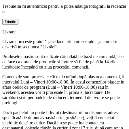
Trebuie să fii autentificat pentru a putea adăuga fotografii la recenzia
ta.
Livrare
Livrarea
nu
este gratuită și se face prin curier rapid așa cum este
descrisă în secțiunea "Livrări".
Produsele noastre sunt realizate câteodată pe bază de comandă, ceea
ce face ca durata de producție și livrare să fie de până la 14 zile
lucrătoare începând cu ziua procesării comenzii.
Comenzile sunt procesate cât mai curând după plasarea comenzii, în
intervalul Luni – Vineri 10:00-18:00. În cazul comenzilor plasate în
afara orelor de program (Luni – Vineri 10:00-18:00) sau în
weekend, acestea vor fi procesate în prima zi lucrătoare. De
sărbători și în perioadele de reduceri, termenul de livrare se poate
prelungi.
Dacă pachetul nu poate fi livrat (destinatarul nu răspunde, adresa
specificată de dumneavoastră este greșită etc), veți fi contactat
telefonic de către curier. Dacă nu se poate lua contact cu
destinatarul, coletele rămân la curierul zonal 7 zile, după care revin