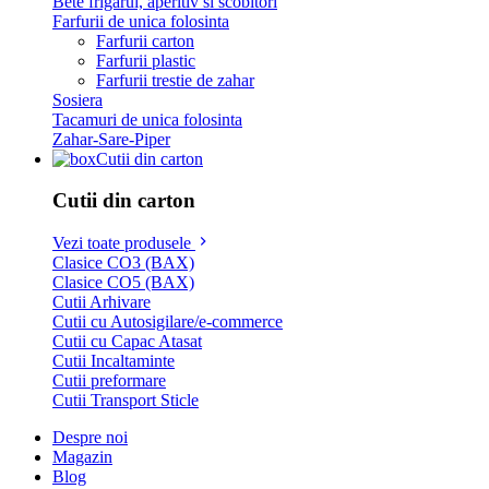
Bete frigarui, aperitiv si scobitori
Farfurii de unica folosinta
Farfurii carton
Farfurii plastic
Farfurii trestie de zahar
Sosiera
Tacamuri de unica folosinta
Zahar-Sare-Piper
Cutii din carton
Cutii din carton
Vezi toate produsele
Clasice CO3 (BAX)
Clasice CO5 (BAX)
Cutii Arhivare
Cutii cu Autosigilare/e-commerce
Cutii cu Capac Atasat
Cutii Incaltaminte
Cutii preformare
Cutii Transport Sticle
Despre noi
Magazin
Blog