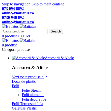
Skip to navigation
Skip to main content
073 094 6692
online@batiatus.ro
0730 946 692
online@batiatus.ro
Search
0
produse
0,00
lei
0
produse
Categorii produse
Accesorii & Altele
Accesorii & Altele
Vezi toate produsele
Doze de plastic
Folii
Folie Strech
Folii aluminiu
Folii decorative
Folii Termosudabila
Galetuse Plastic