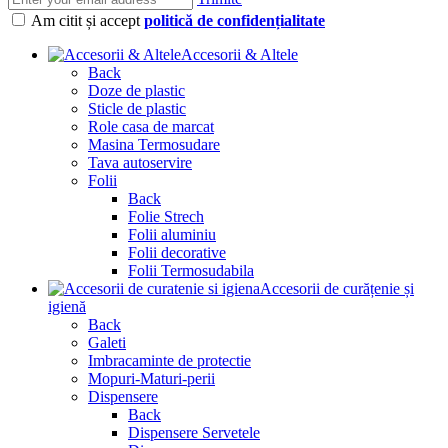
Am citit și accept
politică de confidențialitate
Accesorii & Altele
Back
Doze de plastic
Sticle de plastic
Role casa de marcat
Masina Termosudare
Tava autoservire
Folii
Back
Folie Strech
Folii aluminiu
Folii decorative
Folii Termosudabila
Accesorii de curățenie și
igienă
Back
Galeti
Imbracaminte de protectie
Mopuri-Maturi-perii
Dispensere
Back
Dispensere Servetele