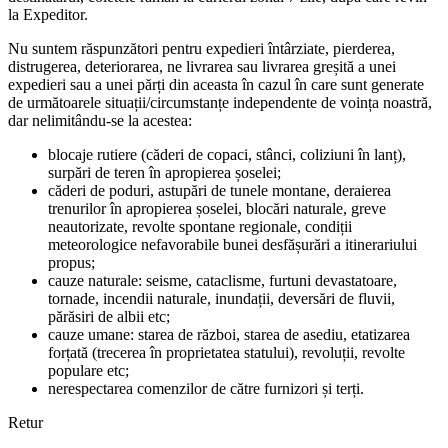
la Expeditor.
Nu suntem răspunzători pentru expedieri întârziate, pierderea,
distrugerea, deteriorarea, ne livrarea sau livrarea greșită a unei
expedieri sau a unei părți din aceasta în cazul în care sunt generate
de următoarele situații/circumstanțe independente de voința noastră,
dar nelimitându-se la acestea:
blocaje rutiere (căderi de copaci, stânci, coliziuni în lanț),
surpări de teren în apropierea șoselei;
căderi de poduri, astupări de tunele montane, deraierea
trenurilor în apropierea șoselei, blocări naturale, greve
neautorizate, revolte spontane regionale, condiții
meteorologice nefavorabile bunei desfășurări a itinerariului
propus;
cauze naturale: seisme, cataclisme, furtuni devastatoare,
tornade, incendii naturale, inundații, deversări de fluvii,
părăsiri de albii etc;
cauze umane: starea de război, starea de asediu, etatizarea
forțată (trecerea în proprietatea statului), revoluții, revolte
populare etc;
nerespectarea comenzilor de către furnizori și terți.
Retur