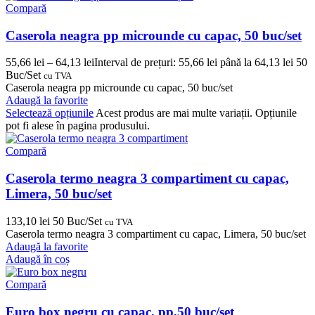
Compară
Caserola neagra pp microunde cu capac, 50 buc/set
55,66
lei
–
64,13
lei
Interval de prețuri: 55,66 lei până la 64,13 lei
50
Buc/Set
cu TVA
Caserola neagra pp microunde cu capac, 50 buc/set
Adaugă la favorite
Selectează opțiunile
Acest produs are mai multe variații. Opțiunile
pot fi alese în pagina produsului.
Compară
Caserola termo neagra 3 compartiment cu capac,
Limera, 50 buc/set
133,10
lei
50 Buc/Set
cu TVA
Caserola termo neagra 3 compartiment cu capac, Limera, 50 buc/set
Adaugă la favorite
Adaugă în coș
Compară
Euro box negru cu capac, pp,50 buc/set