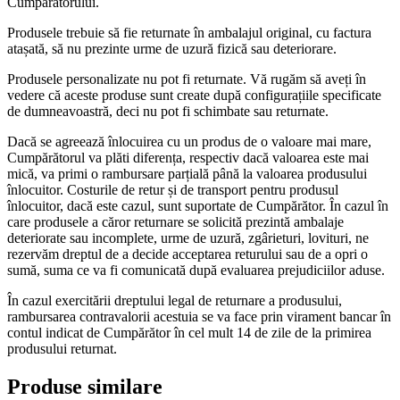
Cumpărătorului.
Produsele trebuie să fie returnate în ambalajul original, cu factura
atașată, să nu prezinte urme de uzură fizică sau deteriorare.
Produsele personalizate nu pot fi returnate. Vă rugăm să aveți în
vedere că aceste produse sunt create după configurațiile specificate
de dumneavoastră, deci nu pot fi schimbate sau returnate.
Dacă se agreează înlocuirea cu un produs de o valoare mai mare,
Cumpărătorul va plăti diferența, respectiv dacă valoarea este mai
mică, va primi o rambursare parțială până la valoarea produsului
înlocuitor. Costurile de retur și de transport pentru produsul
înlocuitor, dacă este cazul, sunt suportate de Cumpărător. În cazul în
care produsele a căror returnare se solicită prezintă ambalaje
deteriorate sau incomplete, urme de uzură, zgârieturi, lovituri, ne
rezervăm dreptul de a decide acceptarea returului sau de a opri o
sumă, suma ce va fi comunicată după evaluarea prejudiciilor aduse.
În cazul exercitării dreptului legal de returnare a produsului,
rambursarea contravalorii acestuia se va face prin virament bancar în
contul indicat de Cumpărător în cel mult 14 de zile de la primirea
produsului returnat.
Produse similare