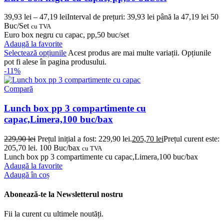
39,93
lei
–
47,19
lei
Interval de prețuri: 39,93 lei până la 47,19 lei
50
Buc/Set
cu TVA
Euro box negru cu capac, pp,50 buc/set
Adaugă la favorite
Selectează opțiunile
Acest produs are mai multe variații. Opțiunile
pot fi alese în pagina produsului.
-11%
Compară
Lunch box pp 3 compartimente cu
capac,Limera,100 buc/bax
229,90
lei
Prețul inițial a fost: 229,90 lei.
205,70
lei
Prețul curent este:
205,70 lei.
100 Buc/bax
cu TVA
Lunch box pp 3 compartimente cu capac,Limera,100 buc/bax
Adaugă la favorite
Adaugă în coș
Abonează-te la Newsletterul nostru
Fii la curent cu ultimele noutăți.