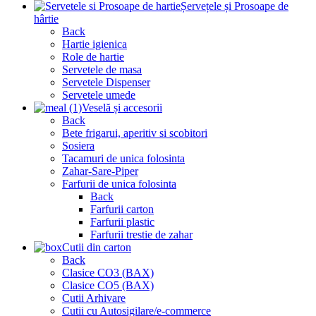
Șervețele și Prosoape de
hârtie
Back
Hartie igienica
Role de hartie
Servetele de masa
Servetele Dispenser
Servetele umede
Veselă și accesorii
Back
Bete frigarui, aperitiv si scobitori
Sosiera
Tacamuri de unica folosinta
Zahar-Sare-Piper
Farfurii de unica folosinta
Back
Farfurii carton
Farfurii plastic
Farfurii trestie de zahar
Cutii din carton
Back
Clasice CO3 (BAX)
Clasice CO5 (BAX)
Cutii Arhivare
Cutii cu Autosigilare/e-commerce