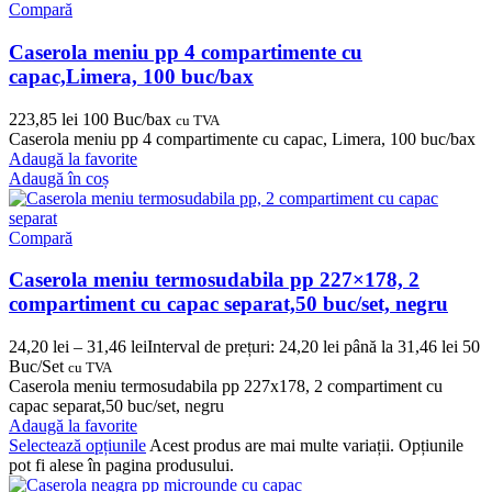
Compară
Caserola meniu pp 4 compartimente cu
capac,Limera, 100 buc/bax
223,85
lei
100 Buc/bax
cu TVA
Caserola meniu pp 4 compartimente cu capac, Limera, 100 buc/bax
Adaugă la favorite
Adaugă în coș
Compară
Caserola meniu termosudabila pp 227×178, 2
compartiment cu capac separat,50 buc/set, negru
24,20
lei
–
31,46
lei
Interval de prețuri: 24,20 lei până la 31,46 lei
50
Buc/Set
cu TVA
Caserola meniu termosudabila pp 227x178, 2 compartiment cu
capac separat,50 buc/set, negru
Adaugă la favorite
Selectează opțiunile
Acest produs are mai multe variații. Opțiunile
pot fi alese în pagina produsului.