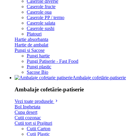
Caserole diverse
Caserole fructe
Caserole oua
Caserole PP / termo
Caserole salata
Caserole sushi
Platouri
Hartie absorbanta
Hartie de ambalat
Pungi si Sacose
Pungi hartie
Pungi Patiserie - Fast Food
Pungi plastic
Sacose Bio
Ambalaje cofetărie-patiserie
Ambalaje cofetărie-patiserie
Vezi toate produsele
Bol Inghetata
Cupa desert
Cutii cozonac
Cutii tort si Prajituri
Cutii Carton
Cutii Plastic