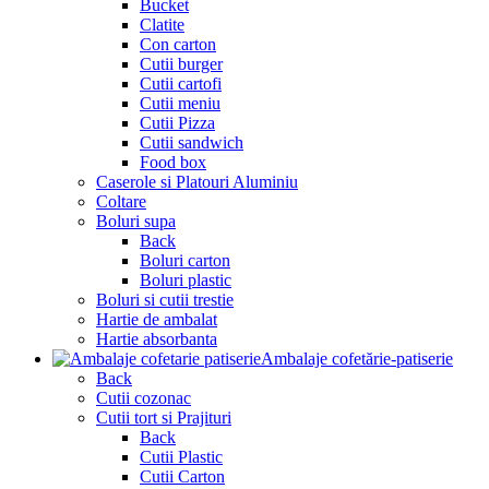
Bucket
Clatite
Con carton
Cutii burger
Cutii cartofi
Cutii meniu
Cutii Pizza
Cutii sandwich
Food box
Caserole si Platouri Aluminiu
Coltare
Boluri supa
Back
Boluri carton
Boluri plastic
Boluri si cutii trestie
Hartie de ambalat
Hartie absorbanta
Ambalaje cofetărie-patiserie
Back
Cutii cozonac
Cutii tort si Prajituri
Back
Cutii Plastic
Cutii Carton