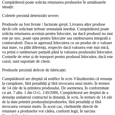
Cumpărătorul poate solicita returnarea produselor în următoarele
situații:
Coletele prezintă deteriorări severe;
Produsele au fost livrate / facturate greșit. Livrarea altor produse
decât cele solicitate trebuie semnalată imediat. Cumpărătorul poate
solicita returnarea acestuia pentru înlocuire, iar dacă produsul nu mai
este pe stoc, poate opta pentru înlocuire sau rambursarea integrală a
contravalorii. Daca se agreează înlocuirea cu un produs de o valoare
mai mare, va plăti diferența, respectiv dacă valoarea este mai mică,
va primi o rambursare parțială până la valoarea produsului înlocuitor.
Costurile de retur și de transport pentru produsul înlocuitor, dacă este
cazul, sunt suportate de client.
Produsele prezintă defecte de fabricație;
Cumpărătorul are dreptul să notifice în scris Vânzătorului că renunța
la cumpărare, fără penalități şi fără invocarea unui motiv, în termen
de 14 zile de la primirea produsului. De asemenea, în conformitate
cu art. 7 alin. 1 din O.G. 130/2000, Cumpărătorul are dreptul de a
denunța unilateral contractul la distanță, în scris, în termen de 14 zile
de la data primirii produsului/produselor, fără penalități și fără
invocarea vreunui motiv. În acest caz, cheltuielile directe de
returnare a produselor vor cădea, conform legii, în sarcina