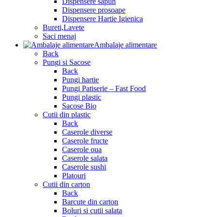
Dispensere sapun
Dispensere prosoape
Dispensere Hartie Igienica
Bureti,Lavete
Saci menaj
Ambalaje alimentare
Back
Pungi si Sacose
Back
Pungi hartie
Pungi Patiserie – Fast Food
Pungi plastic
Sacose Bio
Cutii din plastic
Back
Caserole diverse
Caserole fructe
Caserole oua
Caserole salata
Caserole sushi
Platouri
Cutii din carton
Back
Barcute din carton
Boluri si cutii salata