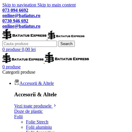
Skip to navigation
Skip to main content
073 094 6692
online@batiatus.ro
0730 946 692
online@batiatus.ro
Search
0
produse
0,00
lei
0
produse
Categorii produse
Accesorii & Altele
Accesorii & Altele
Vezi toate produsele
Doze de plastic
Folii
Folie Strech
Folii aluminiu