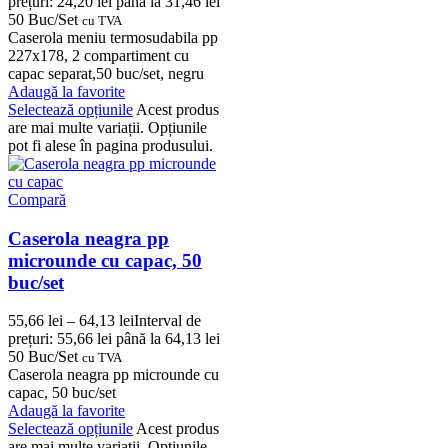
prețuri: 24,20 lei până la 31,46 lei
50 Buc/Set
cu TVA
Caserola meniu termosudabila pp
227x178, 2 compartiment cu
capac separat,50 buc/set, negru
Adaugă la favorite
Selectează opțiunile
Acest produs
are mai multe variații. Opțiunile
pot fi alese în pagina produsului.
Compară
Caserola neagra pp
microunde cu capac, 50
buc/set
55,66
lei
–
64,13
lei
Interval de
prețuri: 55,66 lei până la 64,13 lei
50 Buc/Set
cu TVA
Caserola neagra pp microunde cu
capac, 50 buc/set
Adaugă la favorite
Selectează opțiunile
Acest produs
are mai multe variații. Opțiunile