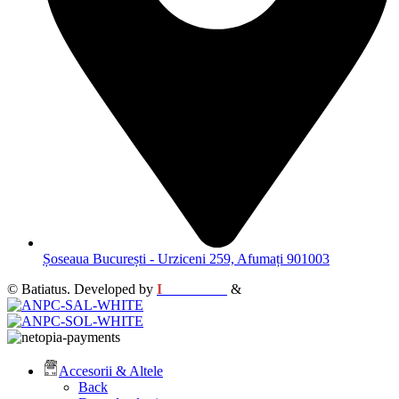
Șoseaua București - Urziceni 259, Afumați 901003
© Batiatus. Developed by
I
MCreative
&
WEBC
Accesorii & Altele
Back