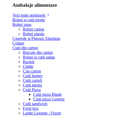
Ambalaje alimentare
Vezi toate produsele
Boluri si cutii trestie
Boluri supa
Boluri carton
Boluri plastic
Caserole si Platouri Aluminiu
Coltare
Cutii din carton
Barcute din carton
Boluri si cutii salata
Bucket
Clatite
Con carton
Cutii burger
Cutii cartofi
Cutii meniu
Cutii Pizza
Cutii pizza Blank
Cutii pizza Generic
Cutii sandwich
Food box
Ladite Legume / Fructe