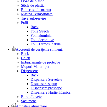
Doze de plastic
Sticle de plastic
Role casa de marcat
Masina Termosudare
Tava autoservire
Folii
Back
Folie Strech
Folii aluminiu
Folii decorative
Folii Termosudabila
Accesorii de curățenie și igienă
Back
Galeti
Imbracaminte de protectie
Mopuri-Maturi-perii
Dispensere
Back
Dispensere Servetele
Dispensere sapun
Dispensere prosoape
Dispensere Hartie Igienica
Bureti,Lavete
Saci menaj
Ambalaje alimentare