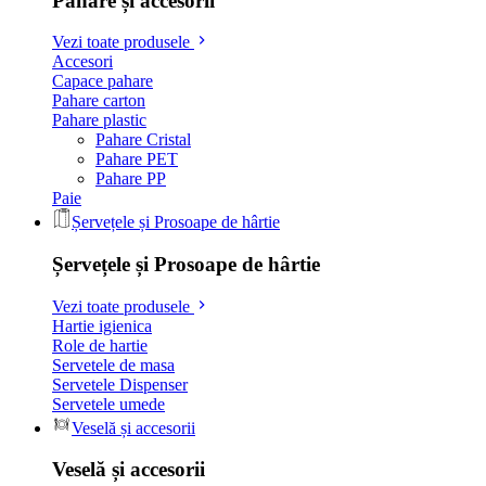
Pahare și accesorii
Vezi toate produsele
Accesori
Capace pahare
Pahare carton
Pahare plastic
Pahare Cristal
Pahare PET
Pahare PP
Paie
Șervețele și Prosoape de hârtie
Șervețele și Prosoape de hârtie
Vezi toate produsele
Hartie igienica
Role de hartie
Servetele de masa
Servetele Dispenser
Servetele umede
Veselă și accesorii
Veselă și accesorii