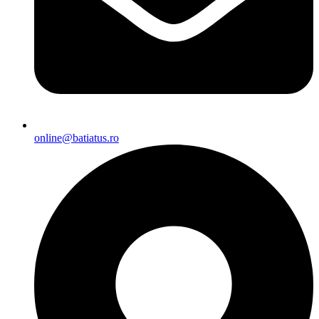
online@batiatus.ro