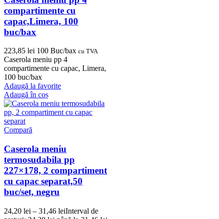
compartimente cu
capac,Limera, 100
buc/bax
223,85
lei
100 Buc/bax
cu TVA
Caserola meniu pp 4
compartimente cu capac, Limera,
100 buc/bax
Adaugă la favorite
Adaugă în coș
Compară
Caserola meniu
termosudabila pp
227×178, 2 compartiment
cu capac separat,50
buc/set, negru
24,20
lei
–
31,46
lei
Interval de