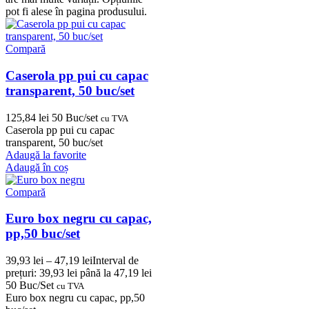
pot fi alese în pagina produsului.
Compară
Caserola pp pui cu capac
transparent, 50 buc/set
125,84
lei
50 Buc/set
cu TVA
Caserola pp pui cu capac
transparent, 50 buc/set
Adaugă la favorite
Adaugă în coș
Compară
Euro box negru cu capac,
pp,50 buc/set
39,93
lei
–
47,19
lei
Interval de
prețuri: 39,93 lei până la 47,19 lei
50 Buc/Set
cu TVA
Euro box negru cu capac, pp,50