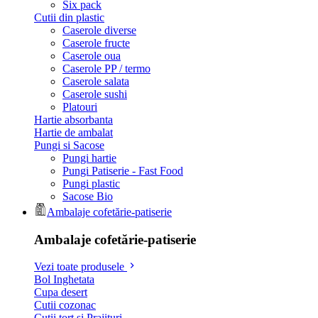
Six pack
Cutii din plastic
Caserole diverse
Caserole fructe
Caserole oua
Caserole PP / termo
Caserole salata
Caserole sushi
Platouri
Hartie absorbanta
Hartie de ambalat
Pungi si Sacose
Pungi hartie
Pungi Patiserie - Fast Food
Pungi plastic
Sacose Bio
Ambalaje cofetărie-patiserie
Ambalaje cofetărie-patiserie
Vezi toate produsele
Bol Inghetata
Cupa desert
Cutii cozonac
Cutii tort si Prajituri