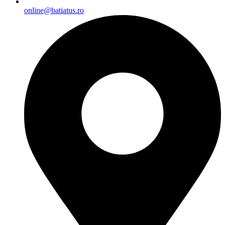
online@batiatus.ro