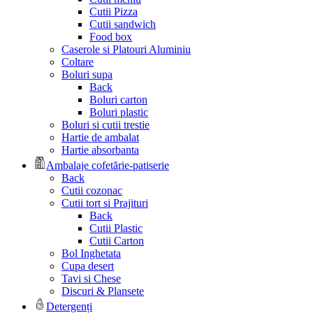
Cutii Pizza
Cutii sandwich
Food box
Caserole si Platouri Aluminiu
Coltare
Boluri supa
Back
Boluri carton
Boluri plastic
Boluri si cutii trestie
Hartie de ambalat
Hartie absorbanta
Ambalaje cofetărie-patiserie
Back
Cutii cozonac
Cutii tort si Prajituri
Back
Cutii Plastic
Cutii Carton
Bol Inghetata
Cupa desert
Tavi si Chese
Discuri & Plansete
Detergenți