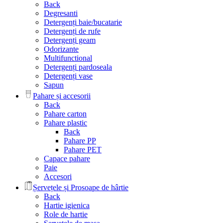
Back
Degresanti
Detergenți baie/bucatarie
Detergenți de rufe
Detergenți geam
Odorizante
Multifunctional
Detergenți pardoseala
Detergenți vase
Sapun
Pahare și accesorii
Back
Pahare carton
Pahare plastic
Back
Pahare PP
Pahare PET
Capace pahare
Paie
Accesori
Șervețele și Prosoape de hârtie
Back
Hartie igienica
Role de hartie