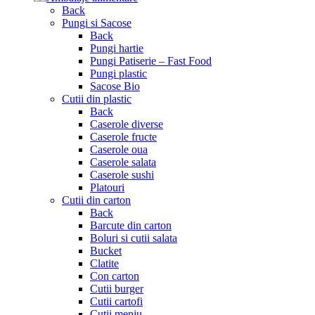
Back
Pungi si Sacose
Back
Pungi hartie
Pungi Patiserie – Fast Food
Pungi plastic
Sacose Bio
Cutii din plastic
Back
Caserole diverse
Caserole fructe
Caserole oua
Caserole salata
Caserole sushi
Platouri
Cutii din carton
Back
Barcute din carton
Boluri si cutii salata
Bucket
Clatite
Con carton
Cutii burger
Cutii cartofi
Cutii meniu