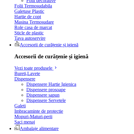
Folii decorative
Folii Termosudabila
Galetuse Plastic
Hartie de copt
Masina Termosudare
Role casa de marcat
Sticle de plastic
Tava autoservire
Accesorii de curățenie și igienă
Accesorii de curățenie și igienă
Vezi toate produsele
Bureti,Lavete
Dispensere
Dispensere Hartie Igienica
Dispensere prosoape
Dispensere sapun
Dispensere Servetele
Galeti
Imbracaminte de protectie
Mopuri-Maturi-perii
Saci menaj
Ambalaje alimentare