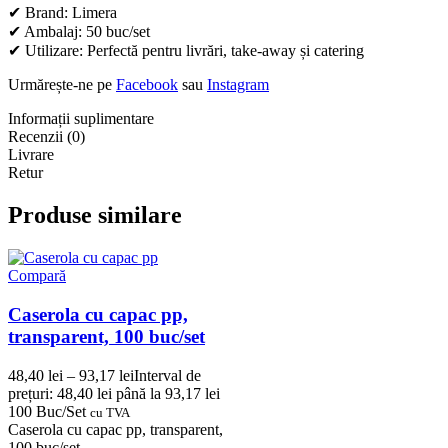
✔ Brand: Limera
✔ Ambalaj: 50 buc/set
✔ Utilizare: Perfectă pentru livrări, take-away și catering
Urmărește-ne pe
Facebook
sau
Instagram
Informații suplimentare
Recenzii (0)
Livrare
Retur
Produse similare
Compară
Caserola cu capac pp,
transparent, 100 buc/set
48,40
lei
–
93,17
lei
Interval de
prețuri: 48,40 lei până la 93,17 lei
100 Buc/Set
cu TVA
Caserola cu capac pp, transparent,
100 buc/set