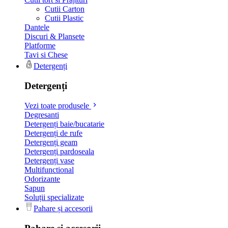
Cutii Carton
Cutii Plastic
Dantele
Discuri & Plansete
Platforme
Tavi si Chese
Detergenți
Detergenți
Vezi toate produsele
Degresanti
Detergenți baie/bucatarie
Detergenți de rufe
Detergenți geam
Detergenți pardoseala
Detergenți vase
Multifunctional
Odorizante
Sapun
Soluții specializate
Pahare și accesorii