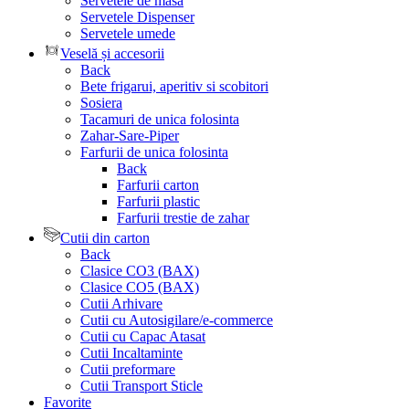
Servetele de masa
Servetele Dispenser
Servetele umede
Veselă și accesorii
Back
Bete frigarui, aperitiv si scobitori
Sosiera
Tacamuri de unica folosinta
Zahar-Sare-Piper
Farfurii de unica folosinta
Back
Farfurii carton
Farfurii plastic
Farfurii trestie de zahar
Cutii din carton
Back
Clasice CO3 (BAX)
Clasice CO5 (BAX)
Cutii Arhivare
Cutii cu Autosigilare/e-commerce
Cutii cu Capac Atasat
Cutii Incaltaminte
Cutii preformare
Cutii Transport Sticle
Favorite