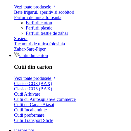
Vezi toate produsele
Bete frigarui, aperitiv si scobitori
Farfurii de unica folosinta
Farfurii carton
Farfurii plastic
Farfurii trestie de zahar
Sosiera
Tacamuri de unica folosinta
Zahar-Sare-Piper
Cutii din carton
Cutii din carton
Vezi toate produsele
Clasice CO3 (BAX)
Clasice CO5 (BAX)
Cutii Arhivare
Cutii cu Autosigilare/e-commerce
Cutii cu Capac Atasat
Cutii Incaltaminte
Cutii preformare
Cutii Transport Sticle
Despre noi