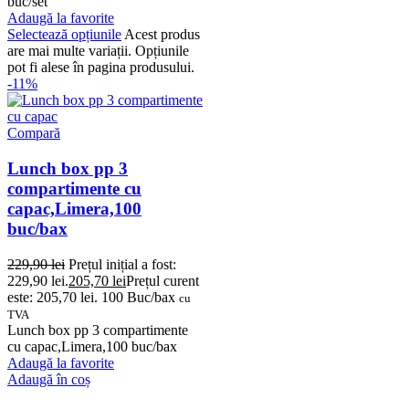
buc/set
Adaugă la favorite
Selectează opțiunile
Acest produs
are mai multe variații. Opțiunile
pot fi alese în pagina produsului.
-11%
Compară
Lunch box pp 3
compartimente cu
capac,Limera,100
buc/bax
229,90
lei
Prețul inițial a fost:
229,90 lei.
205,70
lei
Prețul curent
este: 205,70 lei.
100 Buc/bax
cu
TVA
Lunch box pp 3 compartimente
cu capac,Limera,100 buc/bax
Adaugă la favorite
Adaugă în coș