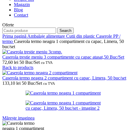
Magazin
Blog
Contact
Oferte
Search
Prima pagină
Ambalaje alimentare
Cutii din plastic
Caserole PP /
termo
Caserola termo neagra 1 compartiment cu capac, Limera, 50
buc/set
Caserola trestie meniu 3 compartimente cu capac atasat,50 Buc/Set
72,60
lei
50 Buc/Set
cu TVA
Back to products
Caserola termo neagra 2 compartiment cu capac, Limera, 50 buc/set
133,10
lei
50 Buc/Set
cu TVA
Mărește imaginea