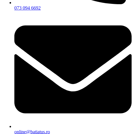
073 094 6692
online@batiatus.ro