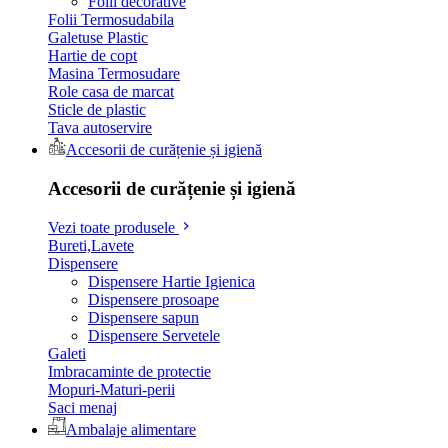
Folii decorative
Folii Termosudabila
Galetuse Plastic
Hartie de copt
Masina Termosudare
Role casa de marcat
Sticle de plastic
Tava autoservire
Accesorii de curățenie și igienă
Accesorii de curățenie și igienă
Vezi toate produsele
Bureti,Lavete
Dispensere
Dispensere Hartie Igienica
Dispensere prosoape
Dispensere sapun
Dispensere Servetele
Galeti
Imbracaminte de protectie
Mopuri-Maturi-perii
Saci menaj
Ambalaje alimentare