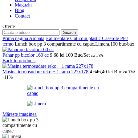
Magazin
Blog
Contact
Oferte
Search
Prima pagină
Ambalaje alimentare
Cutii din plastic
Caserole PP /
termo
Lunch box pp 3 compartimente cu capac,Limera,100 buc/bax
Pahar pp bicolor 160 cc
9,68
lei
100 Buc/Set
cu TVA
Back to products
Masina termosudare reko + 1 rama 227x178
4.646,40
lei
Buc
cu TVA
-11%
Mărește imaginea