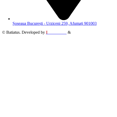
Șoseaua București - Urziceni 259, Afumați 901003
© Batiatus. Developed by
I
MCreative
&
WEBC