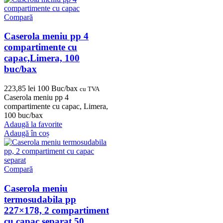
Compară
Caserola meniu pp 4
compartimente cu
capac,Limera, 100
buc/bax
223,85
lei
100 Buc/bax
cu TVA
Caserola meniu pp 4
compartimente cu capac, Limera,
100 buc/bax
Adaugă la favorite
Adaugă în coș
Compară
Caserola meniu
termosudabila pp
227×178, 2 compartiment
cu capac separat,50