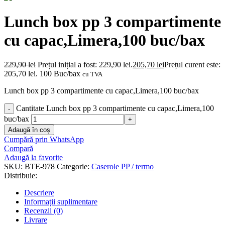
Lunch box pp 3 compartimente
cu capac,Limera,100 buc/bax
229,90
lei
Prețul inițial a fost: 229,90 lei.
205,70
lei
Prețul curent este:
205,70 lei.
100 Buc/bax
cu TVA
Lunch box pp 3 compartimente cu capac,Limera,100 buc/bax
Cantitate Lunch box pp 3 compartimente cu capac,Limera,100
buc/bax
Adaugă în coș
Cumpără prin WhatsApp
Compară
Adaugă la favorite
SKU:
BTE-978
Categorie:
Caserole PP / termo
Distribuie:
Descriere
Informații suplimentare
Recenzii (0)
Livrare