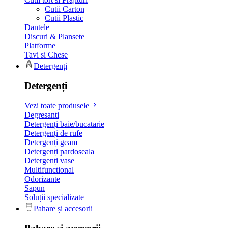
Cutii Carton
Cutii Plastic
Dantele
Discuri & Plansete
Platforme
Tavi si Chese
Detergenți
Detergenți
Vezi toate produsele
Degresanti
Detergenți baie/bucatarie
Detergenți de rufe
Detergenți geam
Detergenți pardoseala
Detergenți vase
Multifunctional
Odorizante
Sapun
Soluții specializate
Pahare și accesorii