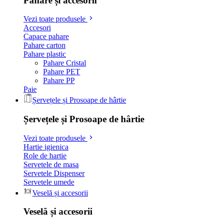
Pahare și accesorii
Vezi toate produsele
Accesori
Capace pahare
Pahare carton
Pahare plastic
Pahare Cristal
Pahare PET
Pahare PP
Paie
Șervețele și Prosoape de hârtie
Șervețele și Prosoape de hârtie
Vezi toate produsele
Hartie igienica
Role de hartie
Servetele de masa
Servetele Dispenser
Servetele umede
Veselă și accesorii
Veselă și accesorii