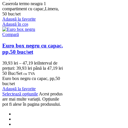
Caserola termo neagra 1
compartiment cu capac,Limera,
50 buc/set
Adaugă la favorite
Adaugă în coș
Compară
Euro box negru cu capac,
pp,50 buc/set
39,93
lei
–
47,19
lei
Interval de
prețuri: 39,93 lei până la 47,19 lei
50 Buc/Set
cu TVA
Euro box negru cu capac, pp,50
buc/set
Adaugă la favorite
Selectează opțiunile
Acest produs
are mai multe variații. Opțiunile
pot fi alese în pagina produsului.