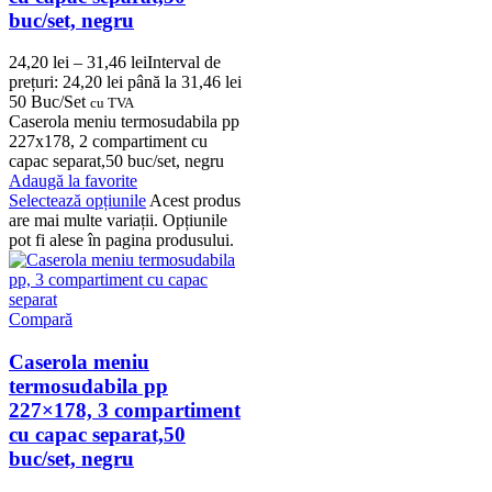
buc/set, negru
24,20
lei
–
31,46
lei
Interval de
prețuri: 24,20 lei până la 31,46 lei
50 Buc/Set
cu TVA
Caserola meniu termosudabila pp
227x178, 2 compartiment cu
capac separat,50 buc/set, negru
Adaugă la favorite
Selectează opțiunile
Acest produs
are mai multe variații. Opțiunile
pot fi alese în pagina produsului.
Compară
Caserola meniu
termosudabila pp
227×178, 3 compartiment
cu capac separat,50
buc/set, negru