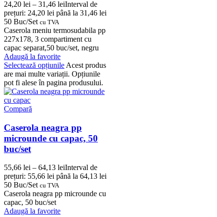
24,20
lei
–
31,46
lei
Interval de
prețuri: 24,20 lei până la 31,46 lei
50 Buc/Set
cu TVA
Caserola meniu termosudabila pp
227x178, 3 compartiment cu
capac separat,50 buc/set, negru
Adaugă la favorite
Selectează opțiunile
Acest produs
are mai multe variații. Opțiunile
pot fi alese în pagina produsului.
Compară
Caserola neagra pp
microunde cu capac, 50
buc/set
55,66
lei
–
64,13
lei
Interval de
prețuri: 55,66 lei până la 64,13 lei
50 Buc/Set
cu TVA
Caserola neagra pp microunde cu
capac, 50 buc/set
Adaugă la favorite