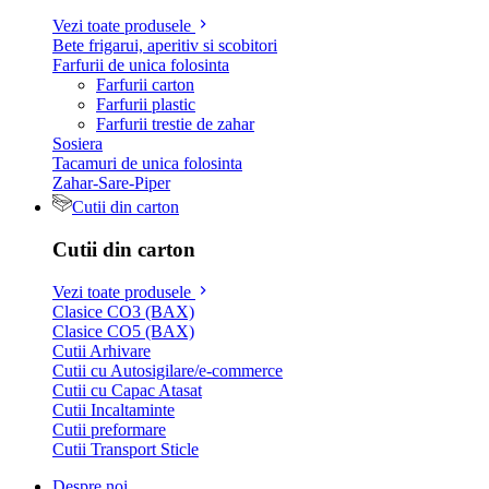
Vezi toate produsele
Bete frigarui, aperitiv si scobitori
Farfurii de unica folosinta
Farfurii carton
Farfurii plastic
Farfurii trestie de zahar
Sosiera
Tacamuri de unica folosinta
Zahar-Sare-Piper
Cutii din carton
Cutii din carton
Vezi toate produsele
Clasice CO3 (BAX)
Clasice CO5 (BAX)
Cutii Arhivare
Cutii cu Autosigilare/e-commerce
Cutii cu Capac Atasat
Cutii Incaltaminte
Cutii preformare
Cutii Transport Sticle
Despre noi