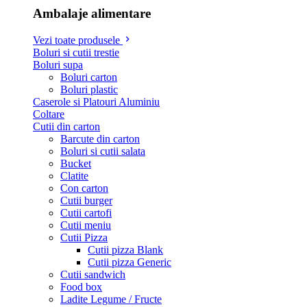
Ambalaje alimentare
Vezi toate produsele
Boluri si cutii trestie
Boluri supa
Boluri carton
Boluri plastic
Caserole si Platouri Aluminiu
Coltare
Cutii din carton
Barcute din carton
Boluri si cutii salata
Bucket
Clatite
Con carton
Cutii burger
Cutii cartofi
Cutii meniu
Cutii Pizza
Cutii pizza Blank
Cutii pizza Generic
Cutii sandwich
Food box
Ladite Legume / Fructe