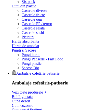
Six pack
Cutii din plastic
Caserole diverse
Caserole fructe
Caserole oua
Caserole PP / termo
Caserole salata
Caserole sushi
Platouri
Hartie absorbanta
Hartie de ambalat
Pungi si Sacose
Pungi hartie
Pungi Patiserie - Fast Food
Pungi plastic
Sacose Bio
Ambalaje cofetărie-patiserie
Ambalaje cofetărie-patiserie
Vezi toate produsele
Bol Inghetata
Cupa desert
Cutii cozonac
Cutii tort si Prajituri