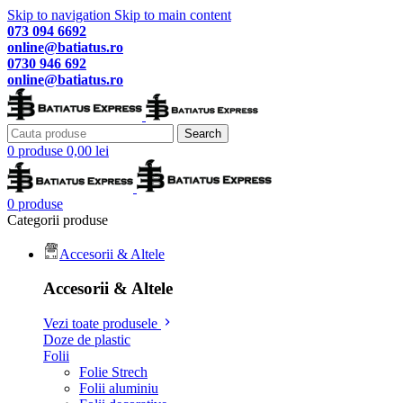
Skip to navigation
Skip to main content
073 094 6692
online@batiatus.ro
0730 946 692
online@batiatus.ro
Search
0
produse
0,00
lei
0
produse
Categorii produse
Accesorii & Altele
Accesorii & Altele
Vezi toate produsele
Doze de plastic
Folii
Folie Strech
Folii aluminiu