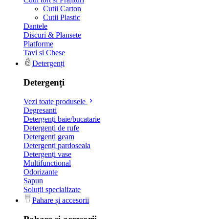
Cutii Carton
Cutii Plastic
Dantele
Discuri & Plansete
Platforme
Tavi si Chese
Detergenți
Detergenți
Vezi toate produsele
Degresanti
Detergenți baie/bucatarie
Detergenți de rufe
Detergenți geam
Detergenți pardoseala
Detergenți vase
Multifunctional
Odorizante
Sapun
Soluții specializate
Pahare și accesorii