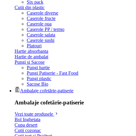
Six pack
Cutii din plastic
Caserole diverse
Caserole fructe
Caserole oua
Caserole PP / termo
Caserole salata
Caserole sushi
Platouri
Hartie absorbanta
Hartie de ambalat
Pungi si Sacose
Pungi hartie
Pungi Patiserie - Fast Food
Pungi plastic
Sacose Bio
Ambalaje cofetărie-patiserie
Ambalaje cofetărie-patiserie
Vezi toate produsele
Bol Inghetata
Cupa desert
Cutii cozonac
Cutii tort si Prajituri