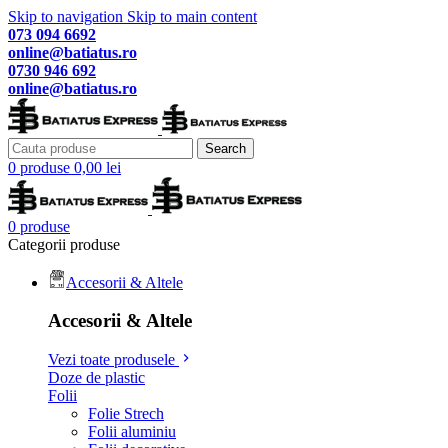
Skip to navigation
Skip to main content
073 094 6692
online@batiatus.ro
0730 946 692
online@batiatus.ro
Search
0
produse
0,00
lei
0
produse
Categorii produse
Accesorii & Altele
Accesorii & Altele
Vezi toate produsele
Doze de plastic
Folii
Folie Strech
Folii aluminiu