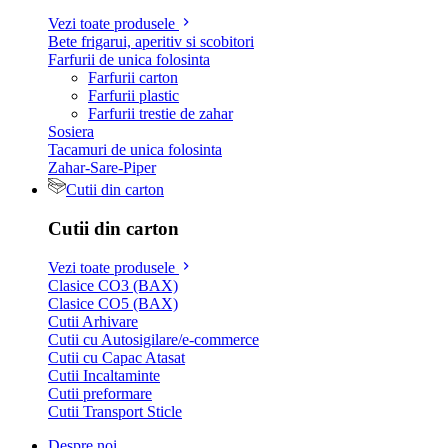
Vezi toate produsele
Bete frigarui, aperitiv si scobitori
Farfurii de unica folosinta
Farfurii carton
Farfurii plastic
Farfurii trestie de zahar
Sosiera
Tacamuri de unica folosinta
Zahar-Sare-Piper
Cutii din carton
Cutii din carton
Vezi toate produsele
Clasice CO3 (BAX)
Clasice CO5 (BAX)
Cutii Arhivare
Cutii cu Autosigilare/e-commerce
Cutii cu Capac Atasat
Cutii Incaltaminte
Cutii preformare
Cutii Transport Sticle
Despre noi