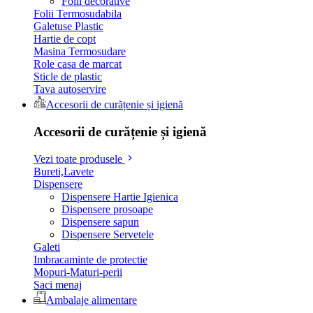
Folii decorative
Folii Termosudabila
Galetuse Plastic
Hartie de copt
Masina Termosudare
Role casa de marcat
Sticle de plastic
Tava autoservire
Accesorii de curățenie și igienă
Accesorii de curățenie și igienă
Vezi toate produsele
Bureti,Lavete
Dispensere
Dispensere Hartie Igienica
Dispensere prosoape
Dispensere sapun
Dispensere Servetele
Galeti
Imbracaminte de protectie
Mopuri-Maturi-perii
Saci menaj
Ambalaje alimentare