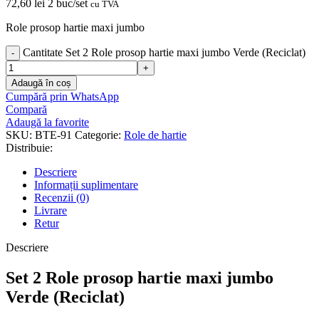
72,60
lei
2 buc/set
cu TVA
Role prosop hartie maxi jumbo
Cantitate Set 2 Role prosop hartie maxi jumbo Verde (Reciclat)
Adaugă în coș
Cumpără prin WhatsApp
Compară
Adaugă la favorite
SKU:
BTE-91
Categorie:
Role de hartie
Distribuie:
Descriere
Informații suplimentare
Recenzii (0)
Livrare
Retur
Descriere
Set 2 Role prosop hartie maxi jumbo
Verde (Reciclat)