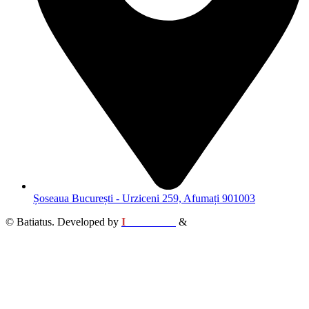
Șoseaua București - Urziceni 259, Afumați 901003
© Batiatus. Developed by
I
MCreative
&
WEBC