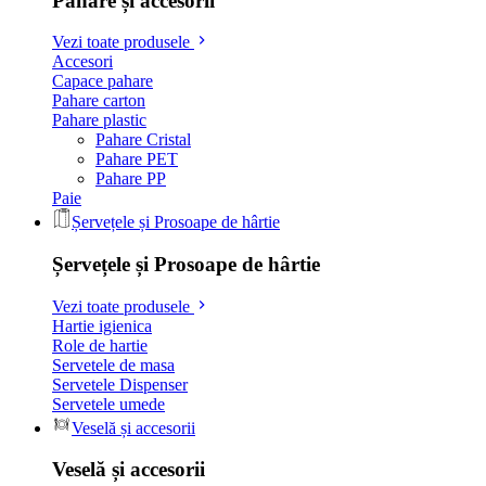
Pahare și accesorii
Vezi toate produsele
Accesori
Capace pahare
Pahare carton
Pahare plastic
Pahare Cristal
Pahare PET
Pahare PP
Paie
Șervețele și Prosoape de hârtie
Șervețele și Prosoape de hârtie
Vezi toate produsele
Hartie igienica
Role de hartie
Servetele de masa
Servetele Dispenser
Servetele umede
Veselă și accesorii
Veselă și accesorii