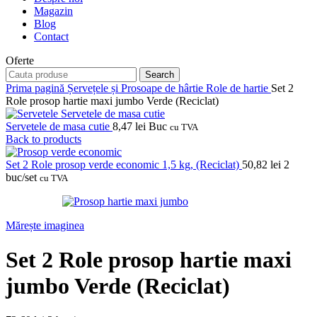
Magazin
Blog
Contact
Oferte
Search
Prima pagină
Șervețele și Prosoape de hârtie
Role de hartie
Set 2
Role prosop hartie maxi jumbo Verde (Reciclat)
Servetele de masa cutie
8,47
lei
Buc
cu TVA
Back to products
Set 2 Role prosop verde economic 1,5 kg, (Reciclat)
50,82
lei
2
buc/set
cu TVA
Mărește imaginea
Set 2 Role prosop hartie maxi
jumbo Verde (Reciclat)