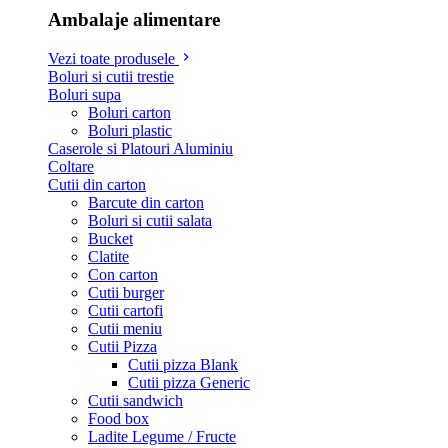
Ambalaje alimentare
Vezi toate produsele
Boluri si cutii trestie
Boluri supa
Boluri carton
Boluri plastic
Caserole si Platouri Aluminiu
Coltare
Cutii din carton
Barcute din carton
Boluri si cutii salata
Bucket
Clatite
Con carton
Cutii burger
Cutii cartofi
Cutii meniu
Cutii Pizza
Cutii pizza Blank
Cutii pizza Generic
Cutii sandwich
Food box
Ladite Legume / Fructe