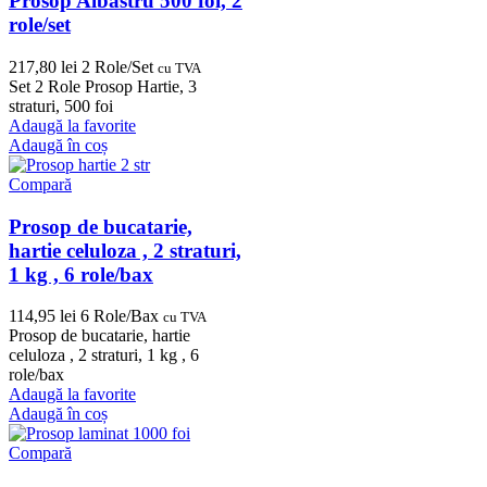
Prosop Albastru 500 foi, 2
role/set
217,80
lei
2 Role/Set
cu TVA
Set 2 Role Prosop Hartie, 3
straturi, 500 foi
Adaugă la favorite
Adaugă în coș
Compară
Prosop de bucatarie,
hartie celuloza , 2 straturi,
1 kg , 6 role/bax
114,95
lei
6 Role/Bax
cu TVA
Prosop de bucatarie, hartie
celuloza , 2 straturi, 1 kg , 6
role/bax
Adaugă la favorite
Adaugă în coș
Compară