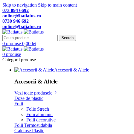
Skip to navigation
Skip to main content
073 094 6692
online@batiatus.ro
0730 946 692
online@batiatus.ro
Search
0
produse
0,00
lei
0
produse
Categorii produse
Accesorii & Altele
Accesorii & Altele
Vezi toate produsele
Doze de plastic
Folii
Folie Strech
Folii aluminiu
Folii decorative
Folii Termosudabila
Galetuse Plastic