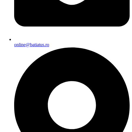
online@batiatus.ro