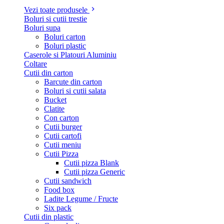
Vezi toate produsele
Boluri si cutii trestie
Boluri supa
Boluri carton
Boluri plastic
Caserole si Platouri Aluminiu
Coltare
Cutii din carton
Barcute din carton
Boluri si cutii salata
Bucket
Clatite
Con carton
Cutii burger
Cutii cartofi
Cutii meniu
Cutii Pizza
Cutii pizza Blank
Cutii pizza Generic
Cutii sandwich
Food box
Ladite Legume / Fructe
Six pack
Cutii din plastic