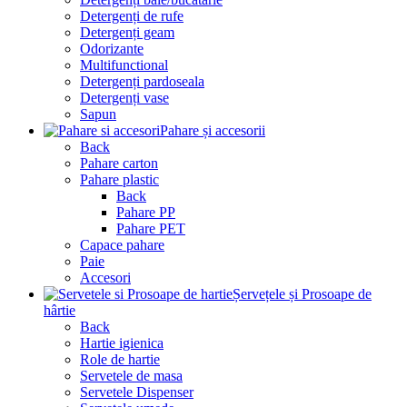
Detergenți de rufe
Detergenți geam
Odorizante
Multifunctional
Detergenți pardoseala
Detergenți vase
Sapun
Pahare și accesorii
Back
Pahare carton
Pahare plastic
Back
Pahare PP
Pahare PET
Capace pahare
Paie
Accesori
Șervețele și Prosoape de
hârtie
Back
Hartie igienica
Role de hartie
Servetele de masa
Servetele Dispenser