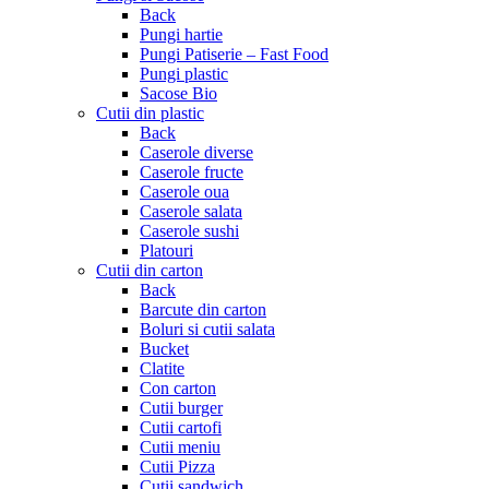
Back
Pungi hartie
Pungi Patiserie – Fast Food
Pungi plastic
Sacose Bio
Cutii din plastic
Back
Caserole diverse
Caserole fructe
Caserole oua
Caserole salata
Caserole sushi
Platouri
Cutii din carton
Back
Barcute din carton
Boluri si cutii salata
Bucket
Clatite
Con carton
Cutii burger
Cutii cartofi
Cutii meniu
Cutii Pizza
Cutii sandwich