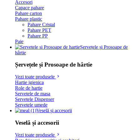
Accesori
Capace pahare
Pahare carton
Pahare plastic
Pahare Cristal
Pahare PET
Pahare PP
Paie
Șervețele și Prosoape de
hârtie
Șervețele și Prosoape de hârtie
Vezi toate produsele
Hartie igienica
Role de hartie
Servetele de masa
Servetele Dispenser
Servetele umede
Veselă și accesorii
Veselă și accesorii
Vezi toate produsele