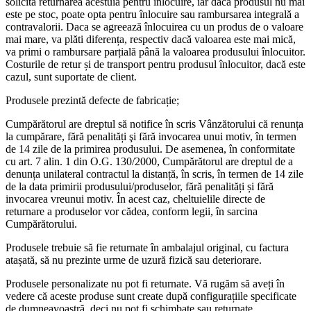
solicita returnarea acestuia pentru înlocuire, iar dacă produsul nu mai
este pe stoc, poate opta pentru înlocuire sau rambursarea integrală a
contravalorii. Daca se agreează înlocuirea cu un produs de o valoare
mai mare, va plăti diferența, respectiv dacă valoarea este mai mică,
va primi o rambursare parțială până la valoarea produsului înlocuitor.
Costurile de retur și de transport pentru produsul înlocuitor, dacă este
cazul, sunt suportate de client.
Produsele prezintă defecte de fabricație;
Cumpărătorul are dreptul să notifice în scris Vânzătorului că renunța
la cumpărare, fără penalități şi fără invocarea unui motiv, în termen
de 14 zile de la primirea produsului. De asemenea, în conformitate
cu art. 7 alin. 1 din O.G. 130/2000, Cumpărătorul are dreptul de a
denunța unilateral contractul la distanță, în scris, în termen de 14 zile
de la data primirii produsului/produselor, fără penalități și fără
invocarea vreunui motiv. În acest caz, cheltuielile directe de
returnare a produselor vor cădea, conform legii, în sarcina
Cumpărătorului.
Produsele trebuie să fie returnate în ambalajul original, cu factura
atașată, să nu prezinte urme de uzură fizică sau deteriorare.
Produsele personalizate nu pot fi returnate. Vă rugăm să aveți în
vedere că aceste produse sunt create după configurațiile specificate
de dumneavoastră, deci nu pot fi schimbate sau returnate.