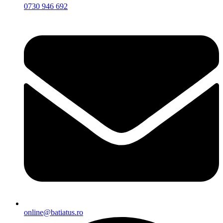
0730 946 692
online@batiatus.ro