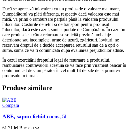
Dacă se agreează înlocuirea cu un produs de o valoare mai mare,
Cumpărătorul va plăti diferența, respectiv dacă valoarea este mai
mică, va primi o rambursare parțială până la valoarea produsului
înlocuitor. Costurile de retur și de transport pentru produsul
înlocuitor, dacă este cazul, sunt suportate de Cumpărător. În cazul în
care produsele a căror returnare se solicită prezintă ambalaje
deteriorate sau incomplete, urme de uzură, zgârieturi, lovituri, ne
rezervăm dreptul de a decide acceptarea returului sau de a opri o
sumă, suma ce va fi comunicată după evaluarea prejudiciilor aduse.
În cazul exercitării dreptului legal de returnare a produsului,
rambursarea contravalorii acestuia se va face prin virament bancar în
contul indicat de Cumpărător în cel mult 14 de zile de la primirea
produsului returnat.
Produse similare
Compară
ABE, sapun lichid cocos, 5l
61,71
lei
Buc
cu TVA