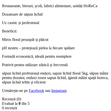
Restaurante, birouri, școli, fabrici alimentare, unități HoReCa
Dozatoare de săpun lichid
Uz casnic și profesional
Beneficii:
Miros floral proaspăt și plăcut
pH neutru – protejează pielea la fiecare spălare
Formulă economică, ideală pentru reumplere
Potrivit pentru utilizare zilnică și frecventă
săpun lichid profesional endaxi, sapun lichid floral 5kg, săpun mâini
pentru dozator, endaxi rosen sapun lichid, igienă mâini spații horeca,
săpun lichid ieftin și eficient
Urmărește-ne pe
Facebook
sau
Instagram
Recenzii (0)
Evaluat la
0
din 5
0 recenzii