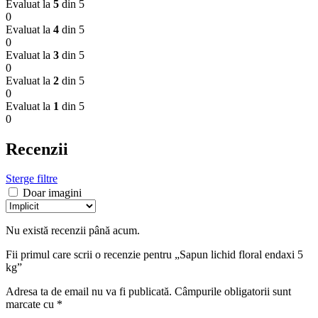
Evaluat la
5
din 5
0
Evaluat la
4
din 5
0
Evaluat la
3
din 5
0
Evaluat la
2
din 5
0
Evaluat la
1
din 5
0
Recenzii
Sterge filtre
Doar imagini
Nu există recenzii până acum.
Fii primul care scrii o recenzie pentru „Sapun lichid floral endaxi 5
kg”
Adresa ta de email nu va fi publicată.
Câmpurile obligatorii sunt
marcate cu
*