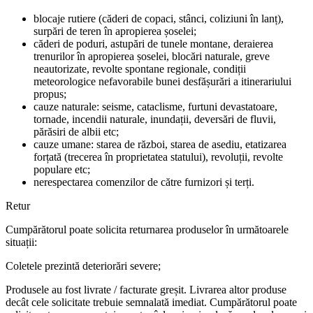
blocaje rutiere (căderi de copaci, stânci, coliziuni în lanț),
surpări de teren în apropierea șoselei;
căderi de poduri, astupări de tunele montane, deraierea
trenurilor în apropierea șoselei, blocări naturale, greve
neautorizate, revolte spontane regionale, condiții
meteorologice nefavorabile bunei desfășurări a itinerariului
propus;
cauze naturale: seisme, cataclisme, furtuni devastatoare,
tornade, incendii naturale, inundații, deversări de fluvii,
părăsiri de albii etc;
cauze umane: starea de război, starea de asediu, etatizarea
forțată (trecerea în proprietatea statului), revoluții, revolte
populare etc;
nerespectarea comenzilor de către furnizori și terți.
Retur
Cumpărătorul poate solicita returnarea produselor în următoarele
situații:
Coletele prezintă deteriorări severe;
Produsele au fost livrate / facturate greșit. Livrarea altor produse
decât cele solicitate trebuie semnalată imediat. Cumpărătorul poate