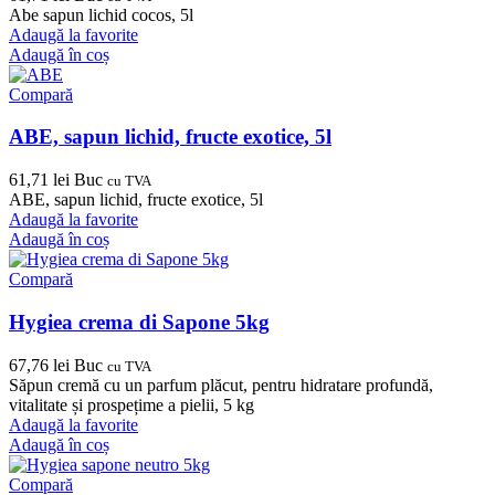
Abe sapun lichid cocos, 5l
Adaugă la favorite
Adaugă în coș
Compară
ABE, sapun lichid, fructe exotice, 5l
61,71
lei
Buc
cu TVA
ABE, sapun lichid, fructe exotice, 5l
Adaugă la favorite
Adaugă în coș
Compară
Hygiea crema di Sapone 5kg
67,76
lei
Buc
cu TVA
Săpun cremă cu un parfum plăcut, pentru hidratare profundă,
vitalitate și prospețime a pielii, 5 kg
Adaugă la favorite
Adaugă în coș
Compară