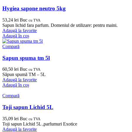
Hygiea sapone neutro 5kg
53,24
lei
Buc
cu TVA
Sapun lichid fara parfum. Domeniul de utilizare: pentru maini.
Adaugă la favorite
Adaugă în coș
Compară
Sapun spuma tm 5l
60,50
lei
Buc
cu TVA
Săpun spumă TM – 5L
Adaugă la favorite
Adaugă în coș
Compară
Toji sapun Lichid 5L
35,09
lei
Buc
cu TVA
Toji sapun Lichid 5L ,parfumuri Exotice
Adaugă la favorite