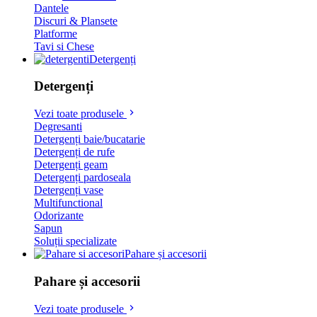
Dantele
Discuri & Plansete
Platforme
Tavi si Chese
Detergenți
Detergenți
Vezi toate produsele
Degresanti
Detergenți baie/bucatarie
Detergenți de rufe
Detergenți geam
Detergenți pardoseala
Detergenți vase
Multifunctional
Odorizante
Sapun
Soluții specializate
Pahare și accesorii
Pahare și accesorii
Vezi toate produsele