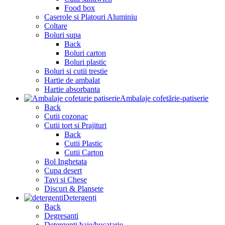
Food box
Caserole si Platouri Aluminiu
Coltare
Boluri supa
Back
Boluri carton
Boluri plastic
Boluri si cutii trestie
Hartie de ambalat
Hartie absorbanta
Ambalaje cofetărie-patiserie
Back
Cutii cozonac
Cutii tort si Prajituri
Back
Cutii Plastic
Cutii Carton
Bol Inghetata
Cupa desert
Tavi si Chese
Discuri & Plansete
Detergenți
Back
Degresanti
Detergenți baie/bucatarie