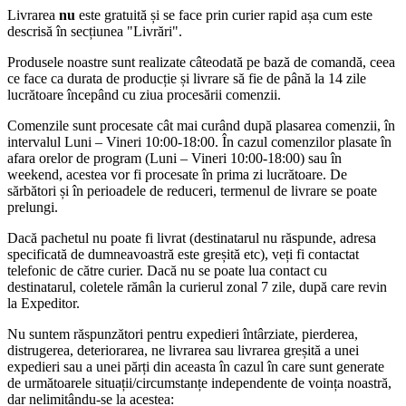
Livrarea
nu
este gratuită și se face prin curier rapid așa cum este
descrisă în secțiunea "Livrări".
Produsele noastre sunt realizate câteodată pe bază de comandă, ceea
ce face ca durata de producție și livrare să fie de până la 14 zile
lucrătoare începând cu ziua procesării comenzii.
Comenzile sunt procesate cât mai curând după plasarea comenzii, în
intervalul Luni – Vineri 10:00-18:00. În cazul comenzilor plasate în
afara orelor de program (Luni – Vineri 10:00-18:00) sau în
weekend, acestea vor fi procesate în prima zi lucrătoare. De
sărbători și în perioadele de reduceri, termenul de livrare se poate
prelungi.
Dacă pachetul nu poate fi livrat (destinatarul nu răspunde, adresa
specificată de dumneavoastră este greșită etc), veți fi contactat
telefonic de către curier. Dacă nu se poate lua contact cu
destinatarul, coletele rămân la curierul zonal 7 zile, după care revin
la Expeditor.
Nu suntem răspunzători pentru expedieri întârziate, pierderea,
distrugerea, deteriorarea, ne livrarea sau livrarea greșită a unei
expedieri sau a unei părți din aceasta în cazul în care sunt generate
de următoarele situații/circumstanțe independente de voința noastră,
dar nelimitându-se la acestea: