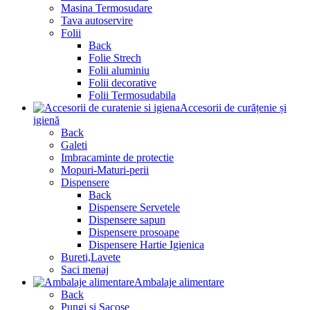
Masina Termosudare
Tava autoservire
Folii
Back
Folie Strech
Folii aluminiu
Folii decorative
Folii Termosudabila
Accesorii de curățenie și
igienă
Back
Galeti
Imbracaminte de protectie
Mopuri-Maturi-perii
Dispensere
Back
Dispensere Servetele
Dispensere sapun
Dispensere prosoape
Dispensere Hartie Igienica
Bureti,Lavete
Saci menaj
Ambalaje alimentare
Back
Pungi si Sacose