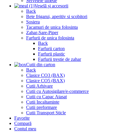
Servetele umede
Veselă și accesorii
Back
Bete frigarui, aperitiv si scobitori
Sosiera
Tacamuri de unica folosinta
Zahar-Sare-Piper
Farfurii de unica folosinta
Back
Farfurii carton
Farfurii plastic
Farfurii trestie de zahar
Cutii din carton
Back
Clasice CO3 (BAX)
Clasice CO5 (BAX)
Cutii Arhivare
Cutii cu Autosigilare/e-commerce
Cutii cu Capac Atasat
Cutii Incaltaminte
Cutii preformare
Cutii Transport Sticle
Favorite
Compară
Contul meu