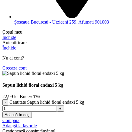
Șoseaua București - Urziceni 259, Afumați 901003
Coșul meu
Închide
Autentificare
Închide
Nu ai cont?
Creeaza cont
Sapun lichid floral endaxi 5 kg
22,99
lei
Buc
cu TVA
Cantitate Sapun lichid floral endaxi 5 kg
Adaugă în coș
Compară
Adaugă la favorite
Gestionează consimțământul