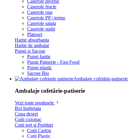
Caserole diverse
Caserole fructe
Caserole oua
Caserole PP / termo
Caserole salata
Caserole sushi
Platouri
Hartie absorbanta
Hartie de ambalat
Pungi si Sacose
Pungi hartie
Pungi Patiserie - Fast Food
Pungi plastic
Sacose Bio
Ambalaje cofetărie-patiserie
Ambalaje cofetărie-patiserie
Vezi toate produsele
Bol Inghetata
Cupa desert
Cutii cozonac
Cutii tort si Prajituri
Cutii Carton
Cutii Plastic