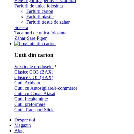
Bete frigarui, aperitiv si scobitori
Farfurii de unica folosinta
Farfurii carton
Farfurii plastic
Farfurii trestie de zahar
Sosiera
Tacamuri de unica folosinta
Zahar-Sare-Piper
Cutii din carton
Cutii din carton
Vezi toate produsele
Clasice CO3 (BAX)
Clasice CO5 (BAX)
Cutii Arhivare
Cutii cu Autosigilare/e-commerce
Cutii cu Capac Atasat
Cutii Incaltaminte
Cutii preformare
Cutii Transport Sticle
Despre noi
Magazin
Blog