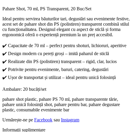
Pahare Shot, 70 ml, PS Transparent, 20 Buc/Set
Ideal pentru servirea băuturilor tari, degustări sau evenimente festive,
acest set de pahare shot din PS (polistiren) transparent combină stilul
cu funcționalitatea. Designul elegant cu aspect de sticlă și forma
ergonomică oferă o experiență premium la un preț accesibil.
✔️ Capacitate de 70 ml – perfect pentru shoturi, lichioruri, aperitive
✔️ Design modern cu pereți groși – imită paharul de sticlă
✔️ Realizate din PS (polistiren) transparent – rigid, clar, lucios
✔️ Potrivite pentru evenimente, baruri, catering, degustări
✔️ Ușor de transportat și utilizat – ideal pentru unică folosință
Ambalare: 20 bucăți/set
pahare shot plastic, pahare PS 70 ml, pahare transparente tărie,
pahare unică folosință shot, pahare pentru bar, pahare degustare
plastic, consumabile evenimente bar
Urmărește-ne pe
Facebook
sau
Instagram
Informații suplimentare