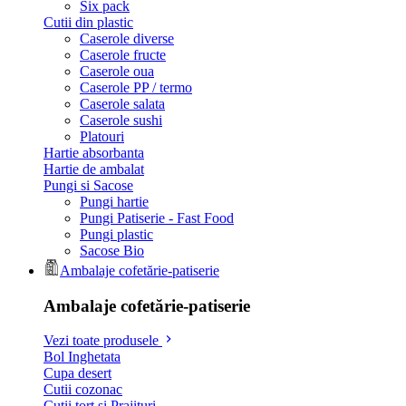
Six pack
Cutii din plastic
Caserole diverse
Caserole fructe
Caserole oua
Caserole PP / termo
Caserole salata
Caserole sushi
Platouri
Hartie absorbanta
Hartie de ambalat
Pungi si Sacose
Pungi hartie
Pungi Patiserie - Fast Food
Pungi plastic
Sacose Bio
Ambalaje cofetărie-patiserie
Ambalaje cofetărie-patiserie
Vezi toate produsele
Bol Inghetata
Cupa desert
Cutii cozonac
Cutii tort si Prajituri