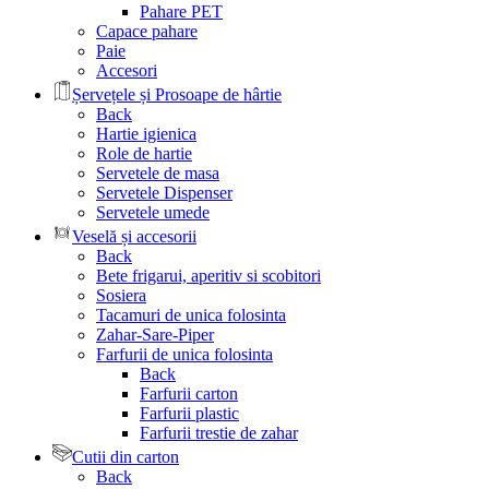
Pahare PET
Capace pahare
Paie
Accesori
Șervețele și Prosoape de hârtie
Back
Hartie igienica
Role de hartie
Servetele de masa
Servetele Dispenser
Servetele umede
Veselă și accesorii
Back
Bete frigarui, aperitiv si scobitori
Sosiera
Tacamuri de unica folosinta
Zahar-Sare-Piper
Farfurii de unica folosinta
Back
Farfurii carton
Farfurii plastic
Farfurii trestie de zahar
Cutii din carton
Back