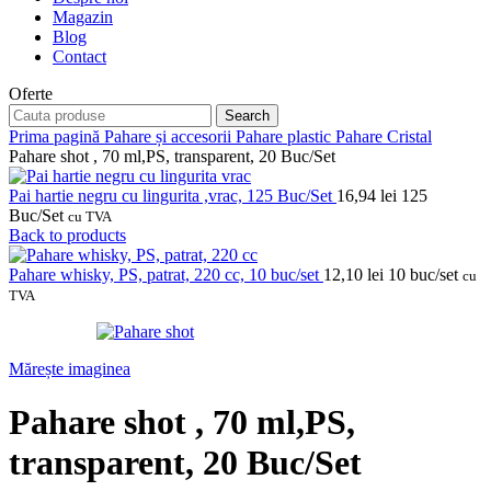
Magazin
Blog
Contact
Oferte
Search
Prima pagină
Pahare și accesorii
Pahare plastic
Pahare Cristal
Pahare shot , 70 ml,PS, transparent, 20 Buc/Set
Pai hartie negru cu lingurita ,vrac, 125 Buc/Set
16,94
lei
125
Buc/Set
cu TVA
Back to products
Pahare whisky, PS, patrat, 220 cc, 10 buc/set
12,10
lei
10 buc/set
cu
TVA
Mărește imaginea
Pahare shot , 70 ml,PS,
transparent, 20 Buc/Set