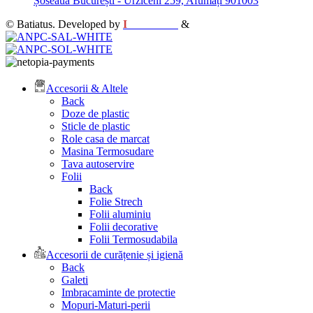
Șoseaua București - Urziceni 259, Afumați 901003
© Batiatus. Developed by
I
MCreative
&
WEBC
Accesorii & Altele
Back
Doze de plastic
Sticle de plastic
Role casa de marcat
Masina Termosudare
Tava autoservire
Folii
Back
Folie Strech
Folii aluminiu
Folii decorative
Folii Termosudabila
Accesorii de curățenie și igienă
Back
Galeti
Imbracaminte de protectie
Mopuri-Maturi-perii