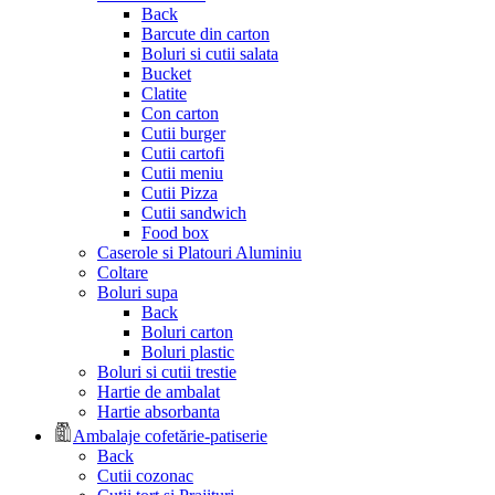
Back
Barcute din carton
Boluri si cutii salata
Bucket
Clatite
Con carton
Cutii burger
Cutii cartofi
Cutii meniu
Cutii Pizza
Cutii sandwich
Food box
Caserole si Platouri Aluminiu
Coltare
Boluri supa
Back
Boluri carton
Boluri plastic
Boluri si cutii trestie
Hartie de ambalat
Hartie absorbanta
Ambalaje cofetărie-patiserie
Back
Cutii cozonac