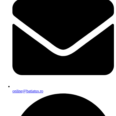
online@batiatus.ro