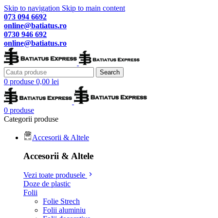
Skip to navigation
Skip to main content
073 094 6692
online@batiatus.ro
0730 946 692
online@batiatus.ro
Search
0
produse
0,00
lei
0
produse
Categorii produse
Accesorii & Altele
Accesorii & Altele
Vezi toate produsele
Doze de plastic
Folii
Folie Strech
Folii aluminiu