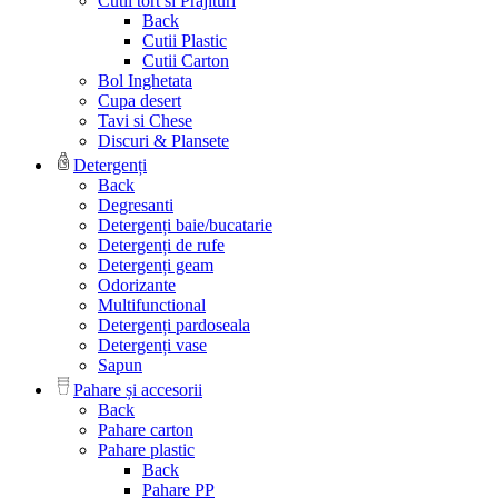
Cutii tort si Prajituri
Back
Cutii Plastic
Cutii Carton
Bol Inghetata
Cupa desert
Tavi si Chese
Discuri & Plansete
Detergenți
Back
Degresanti
Detergenți baie/bucatarie
Detergenți de rufe
Detergenți geam
Odorizante
Multifunctional
Detergenți pardoseala
Detergenți vase
Sapun
Pahare și accesorii
Back
Pahare carton
Pahare plastic
Back
Pahare PP