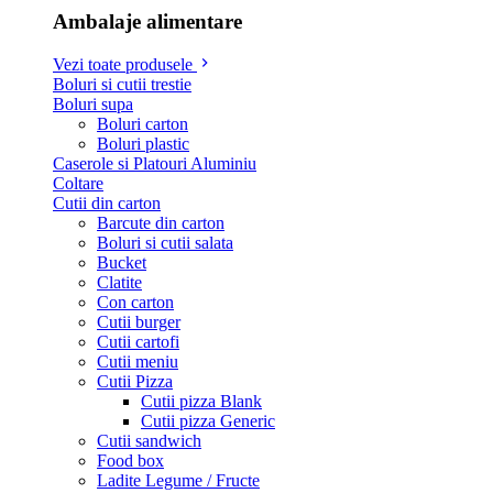
Ambalaje alimentare
Vezi toate produsele
Boluri si cutii trestie
Boluri supa
Boluri carton
Boluri plastic
Caserole si Platouri Aluminiu
Coltare
Cutii din carton
Barcute din carton
Boluri si cutii salata
Bucket
Clatite
Con carton
Cutii burger
Cutii cartofi
Cutii meniu
Cutii Pizza
Cutii pizza Blank
Cutii pizza Generic
Cutii sandwich
Food box
Ladite Legume / Fructe