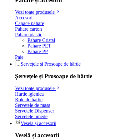
Pahare și accesorii
Vezi toate produsele
Accesori
Capace pahare
Pahare carton
Pahare plastic
Pahare Cristal
Pahare PET
Pahare PP
Paie
Șervețele și Prosoape de hârtie
Șervețele și Prosoape de hârtie
Vezi toate produsele
Hartie igienica
Role de hartie
Servetele de masa
Servetele Dispenser
Servetele umede
Veselă și accesorii
Veselă și accesorii