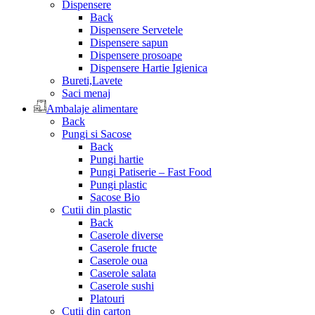
Dispensere
Back
Dispensere Servetele
Dispensere sapun
Dispensere prosoape
Dispensere Hartie Igienica
Bureti,Lavete
Saci menaj
Ambalaje alimentare
Back
Pungi si Sacose
Back
Pungi hartie
Pungi Patiserie – Fast Food
Pungi plastic
Sacose Bio
Cutii din plastic
Back
Caserole diverse
Caserole fructe
Caserole oua
Caserole salata
Caserole sushi
Platouri
Cutii din carton