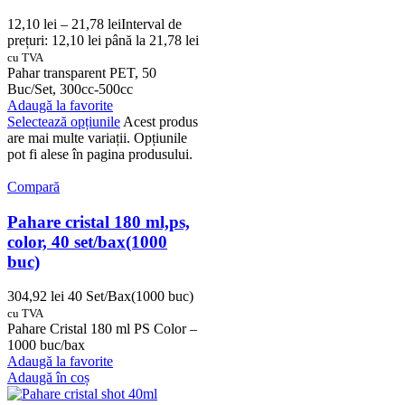
12,10
lei
–
21,78
lei
Interval de
prețuri: 12,10 lei până la 21,78 lei
cu TVA
Pahar transparent PET, 50
Buc/Set, 300cc-500cc
Adaugă la favorite
Selectează opțiunile
Acest produs
are mai multe variații. Opțiunile
pot fi alese în pagina produsului.
Compară
Pahare cristal 180 ml,ps,
color, 40 set/bax(1000
buc)
304,92
lei
40 Set/Bax(1000 buc)
cu TVA
Pahare Cristal 180 ml PS Color –
1000 buc/bax
Adaugă la favorite
Adaugă în coș