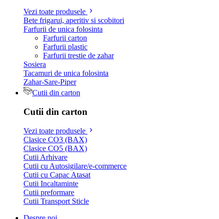
Vezi toate produsele
Bete frigarui, aperitiv si scobitori
Farfurii de unica folosinta
Farfurii carton
Farfurii plastic
Farfurii trestie de zahar
Sosiera
Tacamuri de unica folosinta
Zahar-Sare-Piper
Cutii din carton
Cutii din carton
Vezi toate produsele
Clasice CO3 (BAX)
Clasice CO5 (BAX)
Cutii Arhivare
Cutii cu Autosigilare/e-commerce
Cutii cu Capac Atasat
Cutii Incaltaminte
Cutii preformare
Cutii Transport Sticle
Despre noi