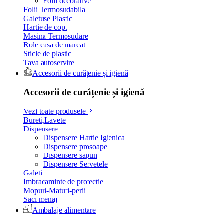
Folii decorative
Folii Termosudabila
Galetuse Plastic
Hartie de copt
Masina Termosudare
Role casa de marcat
Sticle de plastic
Tava autoservire
Accesorii de curățenie și igienă
Accesorii de curățenie și igienă
Vezi toate produsele
Bureti,Lavete
Dispensere
Dispensere Hartie Igienica
Dispensere prosoape
Dispensere sapun
Dispensere Servetele
Galeti
Imbracaminte de protectie
Mopuri-Maturi-perii
Saci menaj
Ambalaje alimentare