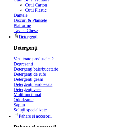
Cutii Carton
Cutii Plastic
Dantele
Discuri & Plansete
Platforme
Tavi si Chese
Detergenți
Detergenți
Vezi toate produsele
Degresanti
Detergenți baie/bucatarie
Detergenți de rufe
Detergenți geam
Detergenți pardoseala
Detergenți vase
Multifunctional
Odorizante
Sapun
Soluții specializate
Pahare și accesorii