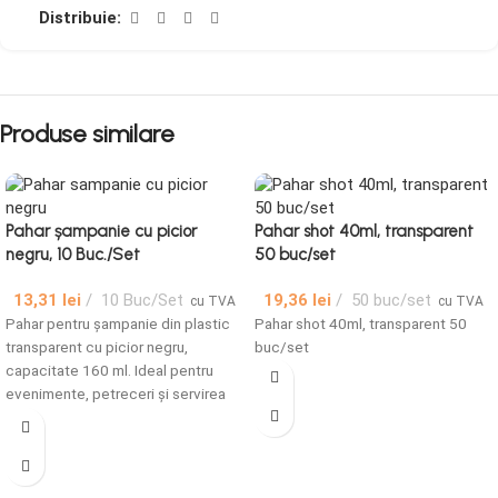
Distribuie:
Produse similare
Pahar șampanie cu picior
Pahar shot 40ml, transparent
negru, 10 Buc./Set
50 buc/set
13,31
lei
10 Buc/Set
19,36
lei
50 buc/set
cu TVA
cu TVA
Pahar pentru șampanie din plastic
Pahar shot 40ml, transparent 50
transparent cu picior negru,
buc/set
capacitate 160 ml. Ideal pentru
evenimente, petreceri și servirea
elegantă a băuturilor. Set 10 bucăți.