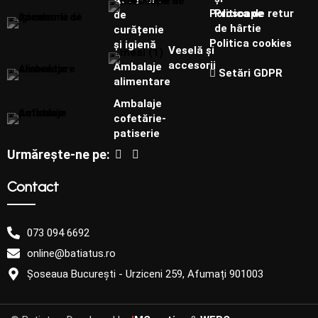
Prosoape
Politica de retur
de
de hârtie
curățenie
Politica cookies
și igienă
Veselă și
accesorii
Ambalaje
Setări GDPR
alimentare
Ambalaje
cofetărie-
patiserie
Urmărește-ne pe:
Contact
073 094 6692
online@batiatus.ro
Șoseaua București - Urziceni 259, Afumați 901003