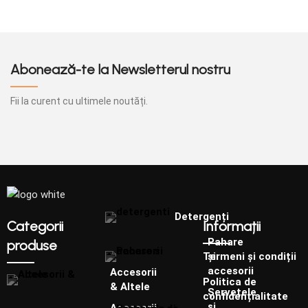
Abonează-te la Newsletterul nostru
Fii la curent cu ultimele noutăți.
Detergenți
Categorii
Informații
Pahare
produse
și
Termeni și condiții
accesorii
Accesorii
Politica de
& Altele
Șervețele
confidențialitate
și
Accesorii