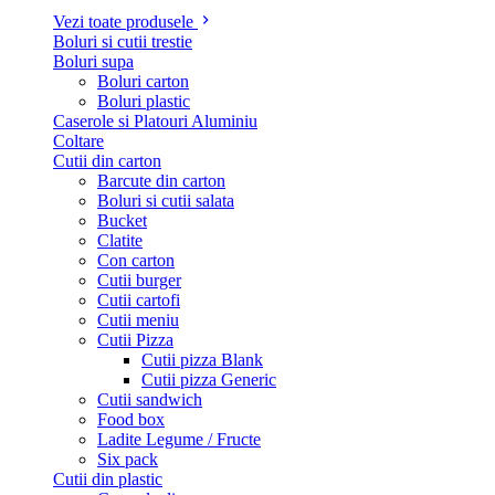
Vezi toate produsele
Boluri si cutii trestie
Boluri supa
Boluri carton
Boluri plastic
Caserole si Platouri Aluminiu
Coltare
Cutii din carton
Barcute din carton
Boluri si cutii salata
Bucket
Clatite
Con carton
Cutii burger
Cutii cartofi
Cutii meniu
Cutii Pizza
Cutii pizza Blank
Cutii pizza Generic
Cutii sandwich
Food box
Ladite Legume / Fructe
Six pack
Cutii din plastic