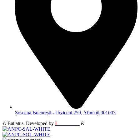
Șoseaua București - Urziceni 259, Afumați 901003
© Batiatus. Developed by
I
MCreative
&
WEBC