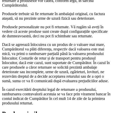
returnare a produselor vor cădea, conform legii, în sarcina
Cumpărătorului.
Produsele trebuie să fie returnate în ambalajul original, cu factura
atașată, să nu prezinte urme de uzură fizică sau deteriorare.
Produsele personalizate nu pot fi returnate. Vă rugăm să aveți în
vedere că aceste produse sunt create după configurațiile specificate
de dumneavoastră, deci nu pot fi schimbate sau returnate.
Dacă se agreează înlocuirea cu un produs de o valoare mai mare,
Cumpărătorul va plăti diferența, respectiv dacă valoarea este mai
mică, va primi o rambursare parțială până la valoarea produsului
înlocuitor. Costurile de retur și de transport pentru produsul
înlocuitor, dacă este cazul, sunt suportate de Cumpărător. În cazul în
care produsele a căror returnare se solicită prezintă ambalaje
deteriorate sau incomplete, urme de uzură, zgârieturi, lovituri, ne
rezervăm dreptul de a decide acceptarea returului sau de a opri o
sumă, suma ce va fi comunicată după evaluarea prejudiciilor aduse.
În cazul exercitării dreptului legal de returnare a produsului,
rambursarea contravalorii acestuia se va face prin virament bancar în
contul indicat de Cumpărător în cel mult 14 de zile de la primirea
produsului returnat.