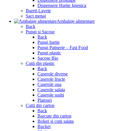
Dispensere prosoape
Dispensere Hartie Igienica
Bureti,Lavete
Saci menaj
Ambalaje alimentare
Back
Pungi si Sacose
Back
Pungi hartie
Pungi Patiserie – Fast Food
Pungi plastic
Sacose Bio
Cutii din plastic
Back
Caserole diverse
Caserole fructe
Caserole oua
Caserole salata
Caserole sushi
Platouri
Cutii din carton
Back
Barcute din carton
Boluri si cutii salata
Bucket