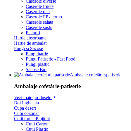
Caserole diverse
Caserole fructe
Caserole oua
Caserole PP / termo
Caserole salata
Caserole sushi
Platouri
Hartie absorbanta
Hartie de ambalat
Pungi si Sacose
Pungi hartie
Pungi Patiserie - Fast Food
Pungi plastic
Sacose Bio
Ambalaje cofetărie-patiserie
Ambalaje cofetărie-patiserie
Vezi toate produsele
Bol Inghetata
Cupa desert
Cutii cozonac
Cutii tort si Prajituri
Cutii Carton
Cutii Plastic