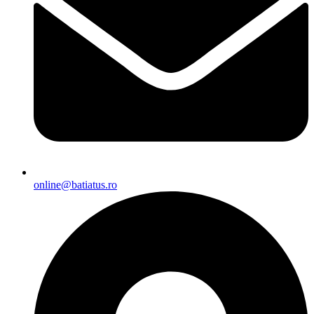
online@batiatus.ro