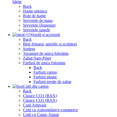
hârtie
Back
Hartie igienica
Role de hartie
Servetele de masa
Servetele Dispenser
Servetele umede
Veselă și accesorii
Back
Bete frigarui, aperitiv si scobitori
Sosiera
Tacamuri de unica folosinta
Zahar-Sare-Piper
Farfurii de unica folosinta
Back
Farfurii carton
Farfurii plastic
Farfurii trestie de zahar
Cutii din carton
Back
Clasice CO3 (BAX)
Clasice CO5 (BAX)
Cutii Arhivare
Cutii cu Autosigilare/e-commerce
Cutii cu Capac Atasat