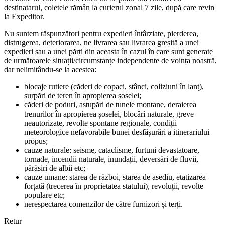
destinatarul, coletele rămân la curierul zonal 7 zile, după care revin
la Expeditor.
Nu suntem răspunzători pentru expedieri întârziate, pierderea,
distrugerea, deteriorarea, ne livrarea sau livrarea greșită a unei
expedieri sau a unei părți din aceasta în cazul în care sunt generate
de următoarele situații/circumstanțe independente de voința noastră,
dar nelimitându-se la acestea:
blocaje rutiere (căderi de copaci, stânci, coliziuni în lanț),
surpări de teren în apropierea șoselei;
căderi de poduri, astupări de tunele montane, deraierea
trenurilor în apropierea șoselei, blocări naturale, greve
neautorizate, revolte spontane regionale, condiții
meteorologice nefavorabile bunei desfășurări a itinerariului
propus;
cauze naturale: seisme, cataclisme, furtuni devastatoare,
tornade, incendii naturale, inundații, deversări de fluvii,
părăsiri de albii etc;
cauze umane: starea de război, starea de asediu, etatizarea
forțată (trecerea în proprietatea statului), revoluții, revolte
populare etc;
nerespectarea comenzilor de către furnizori și terți.
Retur