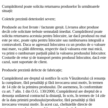
Cumpărătorul poate solicita returnarea produselor în următoarele
situații:
Coletele prezintă deteriorări severe;
Produsele au fost livrate / facturate greșit. Livrarea altor produse
decât cele solicitate trebuie semnalată imediat. Cumpărătorul poate
solicita returnarea acestuia pentru înlocuire, iar dacă produsul nu mai
este pe stoc, poate opta pentru înlocuire sau rambursarea integrală a
contravalorii. Daca se agreează înlocuirea cu un produs de o valoare
mai mare, va plăti diferența, respectiv dacă valoarea este mai mică,
va primi o rambursare parțială până la valoarea produsului înlocuitor.
Costurile de retur și de transport pentru produsul înlocuitor, dacă este
cazul, sunt suportate de client.
Produsele prezintă defecte de fabricație;
Cumpărătorul are dreptul să notifice în scris Vânzătorului că renunța
la cumpărare, fără penalități şi fără invocarea unui motiv, în termen
de 14 zile de la primirea produsului. De asemenea, în conformitate
cu art. 7 alin. 1 din O.G. 130/2000, Cumpărătorul are dreptul de a
denunța unilateral contractul la distanță, în scris, în termen de 14 zile
de la data primirii produsului/produselor, fără penalități și fără
invocarea vreunui motiv. În acest caz, cheltuielile directe de