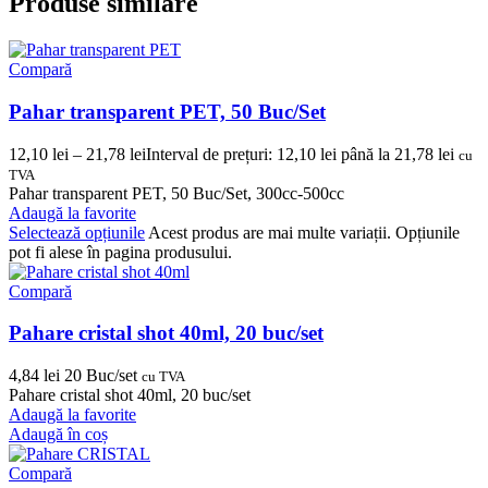
Produse similare
Compară
Pahar transparent PET, 50 Buc/Set
12,10
lei
–
21,78
lei
Interval de prețuri: 12,10 lei până la 21,78 lei
cu
TVA
Pahar transparent PET, 50 Buc/Set, 300cc-500cc
Adaugă la favorite
Selectează opțiunile
Acest produs are mai multe variații. Opțiunile
pot fi alese în pagina produsului.
Compară
Pahare cristal shot 40ml, 20 buc/set
4,84
lei
20 Buc/set
cu TVA
Pahare cristal shot 40ml, 20 buc/set
Adaugă la favorite
Adaugă în coș
Compară