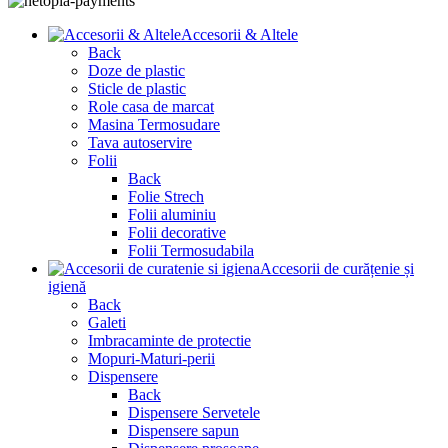
Accesorii & Altele
Back
Doze de plastic
Sticle de plastic
Role casa de marcat
Masina Termosudare
Tava autoservire
Folii
Back
Folie Strech
Folii aluminiu
Folii decorative
Folii Termosudabila
Accesorii de curățenie și
igienă
Back
Galeti
Imbracaminte de protectie
Mopuri-Maturi-perii
Dispensere
Back
Dispensere Servetele
Dispensere sapun