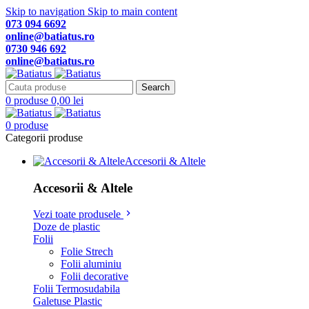
Skip to navigation
Skip to main content
073 094 6692
online@batiatus.ro
0730 946 692
online@batiatus.ro
Search
0
produse
0,00
lei
0
produse
Categorii produse
Accesorii & Altele
Accesorii & Altele
Vezi toate produsele
Doze de plastic
Folii
Folie Strech
Folii aluminiu
Folii decorative
Folii Termosudabila
Galetuse Plastic