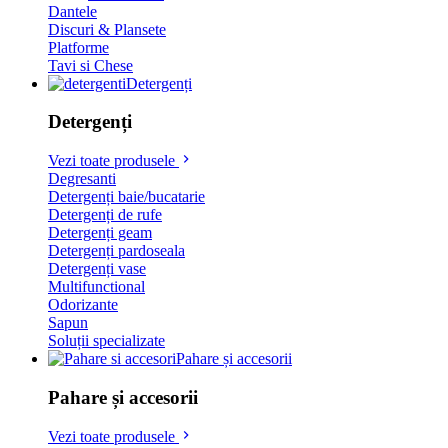
Dantele
Discuri & Plansete
Platforme
Tavi si Chese
Detergenți
Detergenți
Vezi toate produsele
Degresanti
Detergenți baie/bucatarie
Detergenți de rufe
Detergenți geam
Detergenți pardoseala
Detergenți vase
Multifunctional
Odorizante
Sapun
Soluții specializate
Pahare și accesorii
Pahare și accesorii
Vezi toate produsele