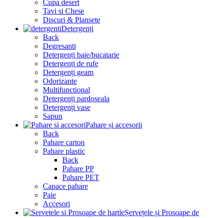
Cupa desert
Tavi si Chese
Discuri & Plansete
Detergenți
Back
Degresanti
Detergenți baie/bucatarie
Detergenți de rufe
Detergenți geam
Odorizante
Multifunctional
Detergenți pardoseala
Detergenți vase
Sapun
Pahare și accesorii
Back
Pahare carton
Pahare plastic
Back
Pahare PP
Pahare PET
Capace pahare
Paie
Accesori
Șervețele și Prosoape de