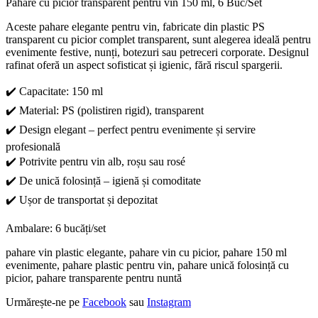
Pahare cu picior transparent pentru vin 150 ml, 6 Buc/Set
Aceste pahare elegante pentru vin, fabricate din plastic PS
transparent cu picior complet transparent, sunt alegerea ideală pentru
evenimente festive, nunți, botezuri sau petreceri corporate. Designul
rafinat oferă un aspect sofisticat și igienic, fără riscul spargerii.
✔️ Capacitate: 150 ml
✔️ Material: PS (polistiren rigid), transparent
✔️ Design elegant – perfect pentru evenimente și servire
profesională
✔️ Potrivite pentru vin alb, roșu sau rosé
✔️ De unică folosință – igienă și comoditate
✔️ Ușor de transportat și depozitat
Ambalare: 6 bucăți/set
pahare vin plastic elegante, pahare vin cu picior, pahare 150 ml
evenimente, pahare plastic pentru vin, pahare unică folosință cu
picior, pahare transparente pentru nuntă
Urmărește-ne pe
Facebook
sau
Instagram