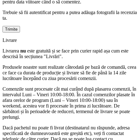
pentru data viitoare când o să comentez.
Trebuie să fii autentificat pentru a putea adăuga fotografii la recenzia
ta.
Livrare
Livrarea
nu
este gratuită și se face prin curier rapid așa cum este
descrisă în secțiunea "Livrări".
Produsele noastre sunt realizate câteodată pe bază de comandă, ceea
ce face ca durata de producție și livrare să fie de până la 14 zile
lucrătoare începând cu ziua procesării comenzii.
Comenzile sunt procesate cât mai curând după plasarea comenzii, în
intervalul Luni – Vineri 10:00-18:00. În cazul comenzilor plasate în
afara orelor de program (Luni – Vineri 10:00-18:00) sau în
weekend, acestea vor fi procesate în prima zi lucrătoare. De
sărbători și în perioadele de reduceri, termenul de livrare se poate
prelungi.
Dacă pachetul nu poate fi livrat (destinatarul nu răspunde, adresa
specificată de dumneavoastră este greșită etc), veți fi contactat
telefonic de către curier. Dacă nu se poate lua contact cu