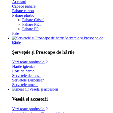
Accesori
Capace pahare
Pahare carton
Pahare plastic
Pahare Cristal
Pahare PET
Pahare PP
Paie
Șervețele și Prosoape de
hârtie
Șervețele și Prosoape de hârtie
Vezi toate produsele
Hartie igienica
Role de hartie
Servetele de masa
Servetele Dispenser
Servetele umede
Veselă și accesorii
Veselă și accesorii
Vezi toate produsele