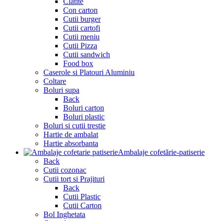
Clatite
Con carton
Cutii burger
Cutii cartofi
Cutii meniu
Cutii Pizza
Cutii sandwich
Food box
Caserole si Platouri Aluminiu
Coltare
Boluri supa
Back
Boluri carton
Boluri plastic
Boluri si cutii trestie
Hartie de ambalat
Hartie absorbanta
Ambalaje cofetărie-patiserie
Back
Cutii cozonac
Cutii tort si Prajituri
Back
Cutii Plastic
Cutii Carton
Bol Inghetata