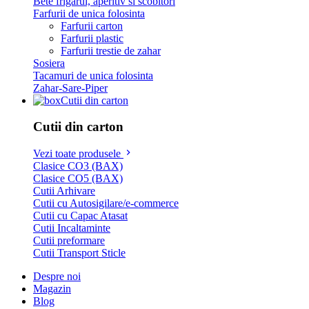
Bete frigarui, aperitiv si scobitori
Farfurii de unica folosinta
Farfurii carton
Farfurii plastic
Farfurii trestie de zahar
Sosiera
Tacamuri de unica folosinta
Zahar-Sare-Piper
Cutii din carton
Cutii din carton
Vezi toate produsele
Clasice CO3 (BAX)
Clasice CO5 (BAX)
Cutii Arhivare
Cutii cu Autosigilare/e-commerce
Cutii cu Capac Atasat
Cutii Incaltaminte
Cutii preformare
Cutii Transport Sticle
Despre noi
Magazin
Blog