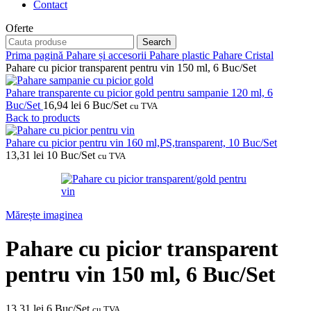
Contact
Oferte
Search
Prima pagină
Pahare și accesorii
Pahare plastic
Pahare Cristal
Pahare cu picior transparent pentru vin 150 ml, 6 Buc/Set
Pahare transparente cu picior gold pentru sampanie 120 ml, 6
Buc/Set
16,94
lei
6 Buc/Set
cu TVA
Back to products
Pahare cu picior pentru vin 160 ml,PS,transparent, 10 Buc/Set
13,31
lei
10 Buc/Set
cu TVA
Mărește imaginea
Pahare cu picior transparent
pentru vin 150 ml, 6 Buc/Set
13,31
lei
6 Buc/Set
cu TVA