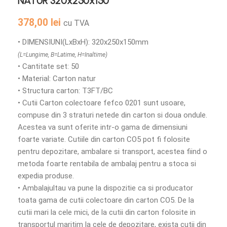
NATUR 320x250x150
378,00
lei
cu TVA
• DIMENSIUNI(LxBxH): 320x250x150mm
(L=Lungime, B=Latime, H=Inaltime)
• Cantitate set: 50
• Material: Carton natur
• Structura carton: T3FT/BC
• Cutii Carton colectoare fefco 0201 sunt usoare,
compuse din 3 straturi netede din carton si doua ondule.
Acestea va sunt oferite intr-o gama de dimensiuni
foarte variate. Cutiile din carton CO5 pot fi folosite
pentru depozitare, ambalare si transport, acestea fiind o
metoda foarte rentabila de ambalaj pentru a stoca si
expedia produse.
• Ambalajultau va pune la dispozitie ca si producator
toata gama de cutii colectoare din carton CO5. De la
cutii mari la cele mici, de la cutii din carton folosite in
transportul maritim la cele de depozitare, exista cutii din