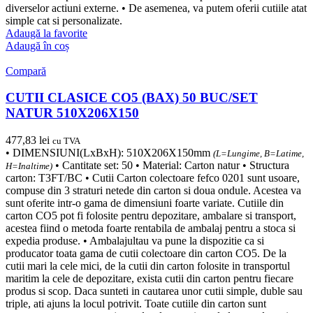
diverselor actiuni externe. • De asemenea, va putem oferii cutiile atat
simple cat si personalizate.
Adaugă la favorite
Adaugă în coș
Compară
CUTII CLASICE CO5 (BAX) 50 BUC/SET
NATUR 510X206X150
477,83
lei
cu TVA
• DIMENSIUNI(LxBxH): 510X206X150mm
(L=Lungime, B=Latime,
• Cantitate set: 50 • Material: Carton natur • Structura
H=Inaltime)
carton: T3FT/BC • Cutii Carton colectoare fefco 0201 sunt usoare,
compuse din 3 straturi netede din carton si doua ondule. Acestea va
sunt oferite intr-o gama de dimensiuni foarte variate. Cutiile din
carton CO5 pot fi folosite pentru depozitare, ambalare si transport,
acestea fiind o metoda foarte rentabila de ambalaj pentru a stoca si
expedia produse. • Ambalajultau va pune la dispozitie ca si
producator toata gama de cutii colectoare din carton CO5. De la
cutii mari la cele mici, de la cutii din carton folosite in transportul
maritim la cele de depozitare, exista cutii din carton pentru fiecare
produs si scop. Daca sunteti in cautarea unor cutii simple, duble sau
triple, ati ajuns la locul potrivit. Toate cutiile din carton sunt