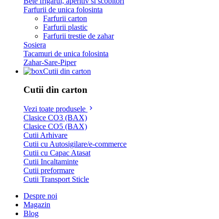
Bete frigarui, aperitiv si scobitori
Farfurii de unica folosinta
Farfurii carton
Farfurii plastic
Farfurii trestie de zahar
Sosiera
Tacamuri de unica folosinta
Zahar-Sare-Piper
Cutii din carton
Cutii din carton
Vezi toate produsele
Clasice CO3 (BAX)
Clasice CO5 (BAX)
Cutii Arhivare
Cutii cu Autosigilare/e-commerce
Cutii cu Capac Atasat
Cutii Incaltaminte
Cutii preformare
Cutii Transport Sticle
Despre noi
Magazin
Blog