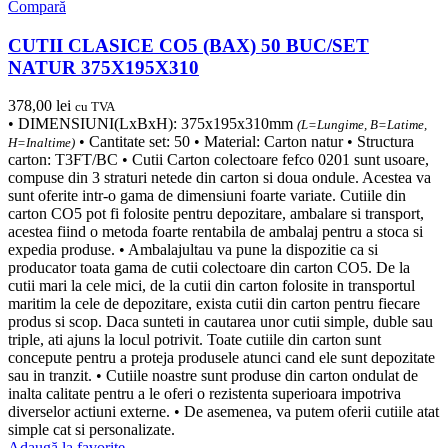
Compară
CUTII CLASICE CO5 (BAX) 50 BUC/SET
NATUR 375X195X310
378,00
lei
cu TVA
• DIMENSIUNI(LxBxH): 375x195x310mm
(L=Lungime, B=Latime,
• Cantitate set: 50 • Material: Carton natur • Structura
H=Inaltime)
carton: T3FT/BC • Cutii Carton colectoare fefco 0201 sunt usoare,
compuse din 3 straturi netede din carton si doua ondule. Acestea va
sunt oferite intr-o gama de dimensiuni foarte variate. Cutiile din
carton CO5 pot fi folosite pentru depozitare, ambalare si transport,
acestea fiind o metoda foarte rentabila de ambalaj pentru a stoca si
expedia produse. • Ambalajultau va pune la dispozitie ca si
producator toata gama de cutii colectoare din carton CO5. De la
cutii mari la cele mici, de la cutii din carton folosite in transportul
maritim la cele de depozitare, exista cutii din carton pentru fiecare
produs si scop. Daca sunteti in cautarea unor cutii simple, duble sau
triple, ati ajuns la locul potrivit. Toate cutiile din carton sunt
concepute pentru a proteja produsele atunci cand ele sunt depozitate
sau in tranzit. • Cutiile noastre sunt produse din carton ondulat de
inalta calitate pentru a le oferi o rezistenta superioara impotriva
diverselor actiuni externe. • De asemenea, va putem oferii cutiile atat
simple cat si personalizate.
Adaugă la favorite