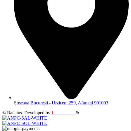
Șoseaua București - Urziceni 259, Afumați 901003
© Batiatus. Developed by
I
MCreative
&
WEBC