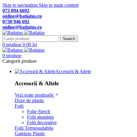
Skip to navigation
Skip to main content
073 094 6692
online@batiatus.ro
0730 946 692
online@batiatus.ro
Search
0
produse
0,00
lei
0
produse
Categorii produse
Accesorii & Altele
Accesorii & Altele
Vezi toate produsele
Doze de plastic
Folii
Folie Strech
Folii aluminiu
Folii decorative
Folii Termosudabila
Galetuse Plastic