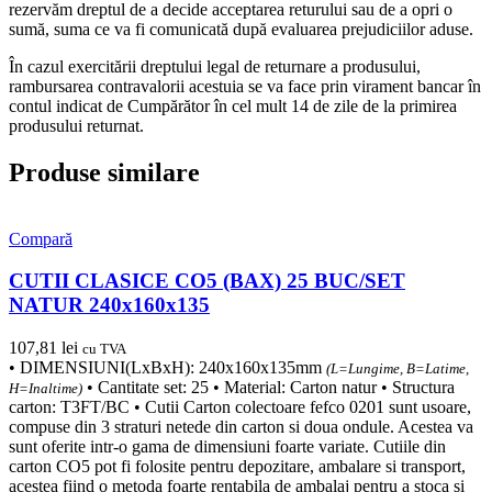
rezervăm dreptul de a decide acceptarea returului sau de a opri o
sumă, suma ce va fi comunicată după evaluarea prejudiciilor aduse.
În cazul exercitării dreptului legal de returnare a produsului,
rambursarea contravalorii acestuia se va face prin virament bancar în
contul indicat de Cumpărător în cel mult 14 de zile de la primirea
produsului returnat.
Produse similare
Compară
CUTII CLASICE CO5 (BAX) 25 BUC/SET
NATUR 240x160x135
107,81
lei
cu TVA
• DIMENSIUNI(LxBxH): 240x160x135mm
(L=Lungime, B=Latime,
• Cantitate set: 25 • Material: Carton natur • Structura
H=Inaltime)
carton: T3FT/BC • Cutii Carton colectoare fefco 0201 sunt usoare,
compuse din 3 straturi netede din carton si doua ondule. Acestea va
sunt oferite intr-o gama de dimensiuni foarte variate. Cutiile din
carton CO5 pot fi folosite pentru depozitare, ambalare si transport,
acestea fiind o metoda foarte rentabila de ambalaj pentru a stoca si