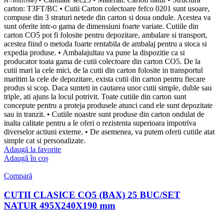
H=Inaltime)
carton: T3FT/BC • Cutii Carton colectoare fefco 0201 sunt usoare,
compuse din 3 straturi netede din carton si doua ondule. Acestea va
sunt oferite intr-o gama de dimensiuni foarte variate. Cutiile din
carton CO5 pot fi folosite pentru depozitare, ambalare si transport,
acestea fiind o metoda foarte rentabila de ambalaj pentru a stoca si
expedia produse. • Ambalajultau va pune la dispozitie ca si
producator toata gama de cutii colectoare din carton CO5. De la
cutii mari la cele mici, de la cutii din carton folosite in transportul
maritim la cele de depozitare, exista cutii din carton pentru fiecare
produs si scop. Daca sunteti in cautarea unor cutii simple, duble sau
triple, ati ajuns la locul potrivit. Toate cutiile din carton sunt
concepute pentru a proteja produsele atunci cand ele sunt depozitate
sau in tranzit. • Cutiile noastre sunt produse din carton ondulat de
inalta calitate pentru a le oferi o rezistenta superioara impotriva
diverselor actiuni externe. • De asemenea, va putem oferii cutiile atat
simple cat si personalizate.
Adaugă la favorite
Adaugă în coș
Compară
CUTII CLASICE CO5 (BAX) 25 BUC/SET
NATUR 495X240X190 mm