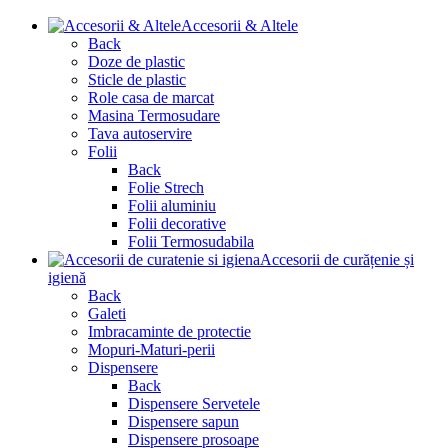
Accesorii & Altele
Back
Doze de plastic
Sticle de plastic
Role casa de marcat
Masina Termosudare
Tava autoservire
Folii
Back
Folie Strech
Folii aluminiu
Folii decorative
Folii Termosudabila
Accesorii de curățenie și
igienă
Back
Galeti
Imbracaminte de protectie
Mopuri-Maturi-perii
Dispensere
Back
Dispensere Servetele
Dispensere sapun
Dispensere prosoape