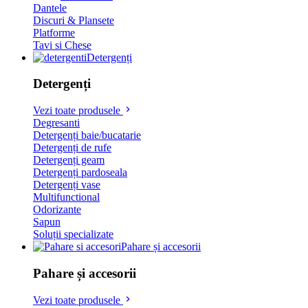
Dantele
Discuri & Plansete
Platforme
Tavi si Chese
Detergenți
Detergenți
Vezi toate produsele
Degresanti
Detergenți baie/bucatarie
Detergenți de rufe
Detergenți geam
Detergenți pardoseala
Detergenți vase
Multifunctional
Odorizante
Sapun
Soluții specializate
Pahare și accesorii
Pahare și accesorii
Vezi toate produsele