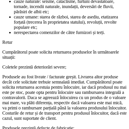
cauze naturale: seisme, cataclisme, furtuni devastatoare,
tornade, incendii naturale, inundații, deversări de fluvii,
părăsiri de albii etc;
cauze umane: starea de război, starea de asediu, etatizarea
forțată (trecerea în proprietatea statului), revoluții, revolte
populare etc;
nerespectarea comenzilor de către furnizori și terți.
Retur
Cumpărătorul poate solicita returnarea produselor în următoarele
situații:
Coletele prezintă deteriorări severe;
Produsele au fost livrate / facturate greșit. Livrarea altor produse
decât cele solicitate trebuie semnalată imediat. Cumpărătorul poate
solicita returnarea acestuia pentru înlocuire, iar dacă produsul nu mai
este pe stoc, poate opta pentru înlocuire sau rambursarea integrală a
contravalorii. Daca se agreează înlocuirea cu un produs de o valoare
mai mare, va plăti diferența, respectiv dacă valoarea este mai mică,
va primi o rambursare parțială până la valoarea produsului înlocuitor.
Costurile de retur și de transport pentru produsul înlocuitor, dacă este
cazul, sunt suportate de client.
Produsele prezintă defecte de fabricație;