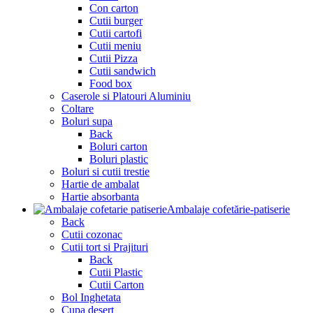
Con carton
Cutii burger
Cutii cartofi
Cutii meniu
Cutii Pizza
Cutii sandwich
Food box
Caserole si Platouri Aluminiu
Coltare
Boluri supa
Back
Boluri carton
Boluri plastic
Boluri si cutii trestie
Hartie de ambalat
Hartie absorbanta
Ambalaje cofetărie-patiserie
Back
Cutii cozonac
Cutii tort si Prajituri
Back
Cutii Plastic
Cutii Carton
Bol Inghetata
Cupa desert