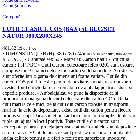
Adaugă în coș
Compară
CUTII CLASICE CO5 (BAX) 50 BUC/SET
NATUR 380X280X245
481,82
lei
cu TVA
• DIMENSIUNI(LxBxH): 380x280x245mm
(L=Lungime, B=Latime,
• Cantitate set: 50 • Material: Carton natur • Structura
H=Inaltime)
carton: T3FT/BC • Cutii Carton colectoare fefco 0201 sunt usoare,
compuse din 3 straturi netede din carton si doua ondule. Acestea va
sunt oferite intr-o gama de dimensiuni foarte variate. Cutiile din
carton CO5 pot fi folosite pentru depozitare, ambalare si transport,
acestea fiind o metoda foarte rentabila de ambalaj pentru a stoca si
expedia produse. • Ambalajultau va pune la dispozitie ca si
producator toata gama de cutii colectoare din carton CO5. De la
cutii mari la cele mici, de la cutii din carton folosite in transportul
maritim la cele de depozitare, exista cutii din carton pentru fiecare
produs si scop. Daca sunteti in cautarea unor cutii simple, duble sau
triple, ati ajuns la locul potrivit. Toate cutiile din carton sunt
concepute pentru a proteja produsele atunci cand ele sunt depozitate
sau in tranzit. • Cutiile noastre sunt produse din carton ondulat de
inalta calitate pentru a le oferi o rezistenta superioara impotriva