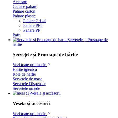
Accesori
Capace pahare
Pahare carton
Pahare plastic
Pahare Cristal
Pahare PET
Pahare PP
Paie
Șervețele și Prosoape de
hârtie
Șervețele și Prosoape de hârtie
Vezi toate produsele
Hartie igienica
Role de hartie
Servetele de masa
Servetele Dispenser
Servetele umede
Veselă și accesorii
Veselă și accesorii
Vezi toate produsele