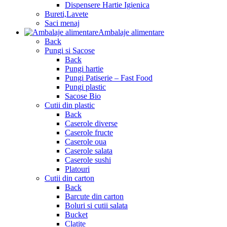
Dispensere Hartie Igienica
Bureti,Lavete
Saci menaj
Ambalaje alimentare
Back
Pungi si Sacose
Back
Pungi hartie
Pungi Patiserie – Fast Food
Pungi plastic
Sacose Bio
Cutii din plastic
Back
Caserole diverse
Caserole fructe
Caserole oua
Caserole salata
Caserole sushi
Platouri
Cutii din carton
Back
Barcute din carton
Boluri si cutii salata
Bucket
Clatite