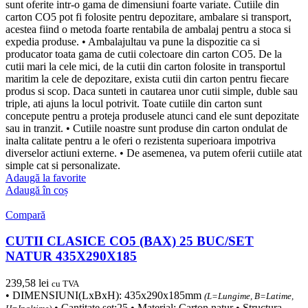
sunt oferite intr-o gama de dimensiuni foarte variate. Cutiile din
carton CO5 pot fi folosite pentru depozitare, ambalare si transport,
acestea fiind o metoda foarte rentabila de ambalaj pentru a stoca si
expedia produse. • Ambalajultau va pune la dispozitie ca si
producator toata gama de cutii colectoare din carton CO5. De la
cutii mari la cele mici, de la cutii din carton folosite in transportul
maritim la cele de depozitare, exista cutii din carton pentru fiecare
produs si scop. Daca sunteti in cautarea unor cutii simple, duble sau
triple, ati ajuns la locul potrivit. Toate cutiile din carton sunt
concepute pentru a proteja produsele atunci cand ele sunt depozitate
sau in tranzit. • Cutiile noastre sunt produse din carton ondulat de
inalta calitate pentru a le oferi o rezistenta superioara impotriva
diverselor actiuni externe. • De asemenea, va putem oferii cutiile atat
simple cat si personalizate.
Adaugă la favorite
Adaugă în coș
Compară
CUTII CLASICE CO5 (BAX) 25 BUC/SET
NATUR 435X290X185
239,58
lei
cu TVA
• DIMENSIUNI(LxBxH): 435x290x185mm
(L=Lungime, B=Latime,
• Cantitate set:25 • Material: Carton natur • Structura