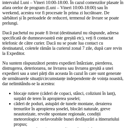
intervalul Luni – Vineri 10:00-18:00. În cazul comenzilor plasate în
afara orelor de program (Luni – Vineri 10:00-18:00) sau în
weekend, acestea vor fi procesate în prima zi lucrătoare. De
sărbători și în perioadele de reduceri, termenul de livrare se poate
prelungi.
Dacă pachetul nu poate fi livrat (destinatarul nu răspunde, adresa
specificată de dumneavoastră este greșită etc), veți fi contactat
telefonic de către curier. Dacă nu se poate lua contact cu
destinatarul, coletele rămân la curierul zonal 7 zile, după care revin
la Expeditor.
Nu suntem răspunzători pentru expedieri întârziate, pierderea,
distrugerea, deteriorarea, ne livrarea sau livrarea greșită a unei
expedieri sau a unei părți din aceasta în cazul în care sunt generate
de următoarele situații/circumstanțe independente de voința noastră,
dar nelimitându-se la acestea:
blocaje rutiere (căderi de copaci, stânci, coliziuni în lanț),
surpări de teren în apropierea șoselei;
căderi de poduri, astupări de tunele montane, deraierea
trenurilor în apropierea șoselei, blocări naturale, greve
neautorizate, revolte spontane regionale, condiții
meteorologice nefavorabile bunei desfășurări a itinerariului
propus;