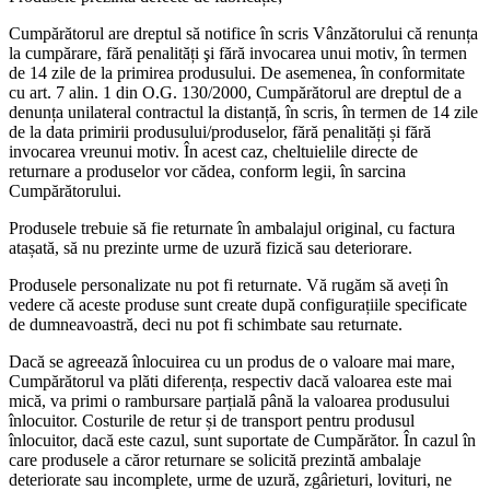
Cumpărătorul are dreptul să notifice în scris Vânzătorului că renunța
la cumpărare, fără penalități şi fără invocarea unui motiv, în termen
de 14 zile de la primirea produsului. De asemenea, în conformitate
cu art. 7 alin. 1 din O.G. 130/2000, Cumpărătorul are dreptul de a
denunța unilateral contractul la distanță, în scris, în termen de 14 zile
de la data primirii produsului/produselor, fără penalități și fără
invocarea vreunui motiv. În acest caz, cheltuielile directe de
returnare a produselor vor cădea, conform legii, în sarcina
Cumpărătorului.
Produsele trebuie să fie returnate în ambalajul original, cu factura
atașată, să nu prezinte urme de uzură fizică sau deteriorare.
Produsele personalizate nu pot fi returnate. Vă rugăm să aveți în
vedere că aceste produse sunt create după configurațiile specificate
de dumneavoastră, deci nu pot fi schimbate sau returnate.
Dacă se agreează înlocuirea cu un produs de o valoare mai mare,
Cumpărătorul va plăti diferența, respectiv dacă valoarea este mai
mică, va primi o rambursare parțială până la valoarea produsului
înlocuitor. Costurile de retur și de transport pentru produsul
înlocuitor, dacă este cazul, sunt suportate de Cumpărător. În cazul în
care produsele a căror returnare se solicită prezintă ambalaje
deteriorate sau incomplete, urme de uzură, zgârieturi, lovituri, ne