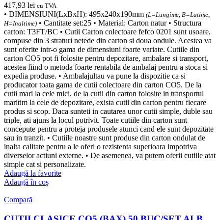
417,93
lei
cu TVA
• DIMENSIUNI(LxBxH): 495x240x190mm
(L=Lungime, B=Latime,
• Cantitate set:25 • Material: Carton natur • Structura
H=Inaltime)
carton: T3FT/BC • Cutii Carton colectoare fefco 0201 sunt usoare,
compuse din 3 straturi netede din carton si doua ondule. Acestea va
sunt oferite intr-o gama de dimensiuni foarte variate. Cutiile din
carton CO5 pot fi folosite pentru depozitare, ambalare si transport,
acestea fiind o metoda foarte rentabila de ambalaj pentru a stoca si
expedia produse. • Ambalajultau va pune la dispozitie ca si
producator toata gama de cutii colectoare din carton CO5. De la
cutii mari la cele mici, de la cutii din carton folosite in transportul
maritim la cele de depozitare, exista cutii din carton pentru fiecare
produs si scop. Daca sunteti in cautarea unor cutii simple, duble sau
triple, ati ajuns la locul potrivit. Toate cutiile din carton sunt
concepute pentru a proteja produsele atunci cand ele sunt depozitate
sau in tranzit. • Cutiile noastre sunt produse din carton ondulat de
inalta calitate pentru a le oferi o rezistenta superioara impotriva
diverselor actiuni externe. • De asemenea, va putem oferii cutiile atat
simple cat si personalizate.
Adaugă la favorite
Adaugă în coș
Compară
CUTII CLASICE CO5 (BAX) 50 BUC/SET ALB