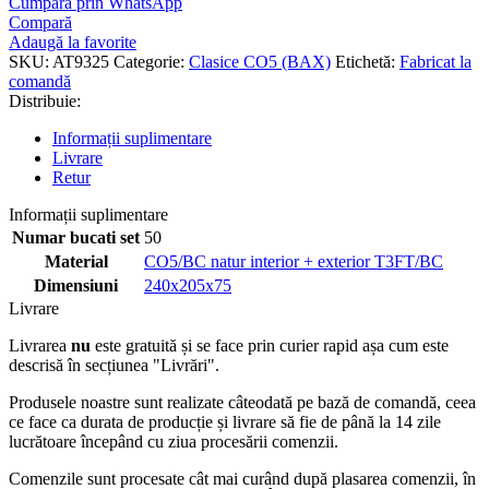
Cumpără prin WhatsApp
Compară
Adaugă la favorite
SKU:
AT9325
Categorie:
Clasice CO5 (BAX)
Etichetă:
Fabricat la
comandă
Distribuie:
Informații suplimentare
Livrare
Retur
Informații suplimentare
Numar bucati set
50
Material
CO5/BC natur interior + exterior T3FT/BC
Dimensiuni
240x205x75
Livrare
Livrarea
nu
este gratuită și se face prin curier rapid așa cum este
descrisă în secțiunea "Livrări".
Produsele noastre sunt realizate câteodată pe bază de comandă, ceea
ce face ca durata de producție și livrare să fie de până la 14 zile
lucrătoare începând cu ziua procesării comenzii.
Comenzile sunt procesate cât mai curând după plasarea comenzii, în