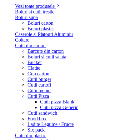
Vezi toate produsele
Boluri si cutii trestie
Boluri supa
Boluri carton
Boluri plastic
Caserole si Platouri Aluminiu
Coltare
Cutii din carton
Barcute din carton
Boluri si cutii salata
Bucket
Clatite
Con carton
Cutii burger
Cutii cartofi
Cutii meniu
Cutii Pizza
Cutii pizza Blank
Cutii pizza Generic
Cutii sandwich
Food box
Ladite Legume / Fructe
Six pack
Cutii din plastic