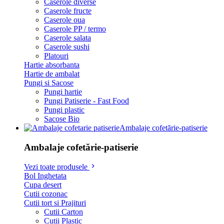
Caserole diverse
Caserole fructe
Caserole oua
Caserole PP / termo
Caserole salata
Caserole sushi
Platouri
Hartie absorbanta
Hartie de ambalat
Pungi si Sacose
Pungi hartie
Pungi Patiserie - Fast Food
Pungi plastic
Sacose Bio
Ambalaje cofetărie-patiserie
Ambalaje cofetărie-patiserie
Vezi toate produsele
Bol Inghetata
Cupa desert
Cutii cozonac
Cutii tort si Prajituri
Cutii Carton
Cutii Plastic