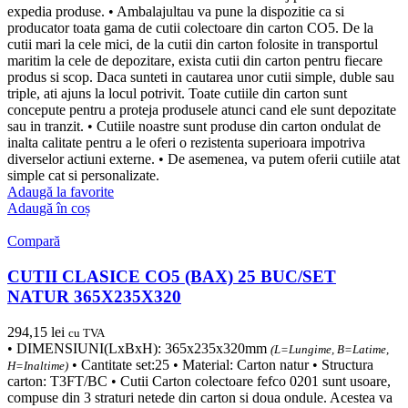
expedia produse. • Ambalajultau va pune la dispozitie ca si
producator toata gama de cutii colectoare din carton CO5. De la
cutii mari la cele mici, de la cutii din carton folosite in transportul
maritim la cele de depozitare, exista cutii din carton pentru fiecare
produs si scop. Daca sunteti in cautarea unor cutii simple, duble sau
triple, ati ajuns la locul potrivit. Toate cutiile din carton sunt
concepute pentru a proteja produsele atunci cand ele sunt depozitate
sau in tranzit. • Cutiile noastre sunt produse din carton ondulat de
inalta calitate pentru a le oferi o rezistenta superioara impotriva
diverselor actiuni externe. • De asemenea, va putem oferii cutiile atat
simple cat si personalizate.
Adaugă la favorite
Adaugă în coș
Compară
CUTII CLASICE CO5 (BAX) 25 BUC/SET
NATUR 365X235X320
294,15
lei
cu TVA
• DIMENSIUNI(LxBxH): 365x235x320mm
(L=Lungime, B=Latime,
• Cantitate set:25 • Material: Carton natur • Structura
H=Inaltime)
carton: T3FT/BC • Cutii Carton colectoare fefco 0201 sunt usoare,
compuse din 3 straturi netede din carton si doua ondule. Acestea va