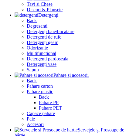
Tavi si Chese
Discuri & Plansete
Detergenți
Back
Degresanti
Detergenți baie/bucatarie
Detergenți de rufe
Detergenți geam
Odorizante
Multifunctional
Detergenți pardoseala
Detergenți vase
Sapun
Pahare și accesorii
Back
Pahare carton
Pahare plastic
Back
Pahare PP
Pahare PET
Capace pahare
Paie
Accesori
Șervețele și Prosoape de
hârtie