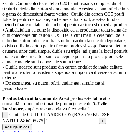
• Cutii Carton colectoare fefco 0201 sunt usoare, compuse din 3
straturi netede din carton si doua ondule. Acestea va sunt oferite intr-
o gama de dimensiuni foarte variate. Cutiile din carton CO5 pot fi
folosite pentru depozitare, ambalare si transport, acestea fiind o
metoda foarte rentabila de ambalaj pentru a stoca si expedia produse.
• Ambalajultau va pune la dispozitie ca si producator toata gama de
cutii colectoare din carton CO5. De la cutii mari la cele mici, de la
cutii din carton folosite in transportul maritim la cele de depozitare,
exista cutii din carton pentru fiecare produs si scop. Daca sunteti in
cautarea unor cutii simple, duble sau triple, ati ajuns la locul potrivit.
Toate cutiile din carton sunt concepute pentru a proteja produsele
atunci cand ele sunt depozitate sau in tranzit.
• Cutiile noastre sunt produse din carton ondulat de inalta calitate
pentru a le oferi o rezistenta superioara impotriva diverselor actiuni
externe.
• De asemenea, va putem oferii cutiile atat simple cat si
personalizate.
Produs fabricat la comandă
Acest produs este fabricat la
comandă. Termenul estimat de producție este de
5–7 zile
lucrătoare
, după care comanda va fi expediată.
Cantitate CUTII CLASICE CO5 (BAX) 50 BUC/SET
NATUR 240x205x75
Adaugă în coș