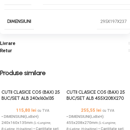
DIMENSIUNI
295X197X237
Livrare
Retur
Produse similare
CUTII CLASICE CO5 (BAX) 25
CUTII CLASICE CO5 (BAX) 25
BUC/SET ALB 240x160x135
BUC/SET ALB 455X208X270
115,80
lei
255,55
lei
cu TVA
cu TVA
• DIMENSIUNI(LxBxH):
• DIMENSIUNI(LxBxH):
240x160x135mm
455x208x270mm
(L=Lungime,
(L=Lungime,
• Cantitate set:
• Cantitate set:
B=Latime, H=Inaltime)
B=Latime, H=Inaltime)