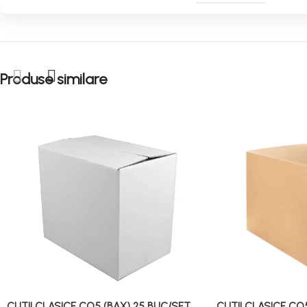
Produse similare
CUTII CLASICE CO5 (BAX) 25 BUC/SET
CUTII CLASICE CO