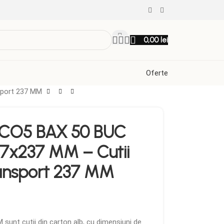
0,00
lei
Oferte
sport 237 MM
 CO5 BAX 50 BUC
7x237 MM – Cutii
ransport 237 MM
 sunt cutii din carton alb, cu dimensiuni de