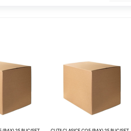
5 (BAX) 25 BUC/SET
CUTII CLASICE CO5 (BAX) 25 BUC/SET