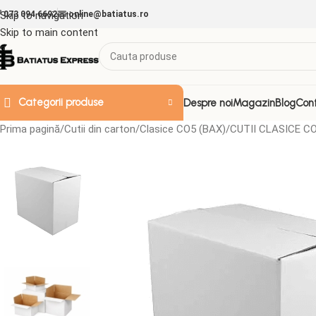
Skip to navigation
073 094 6692
online@batiatus.ro
Skip to main content
Categorii produse
Despre noi
Magazin
Blog
Con
Prima pagină
Cutii din carton
Clasice CO5 (BAX)
CUTII CLASICE CO
ACCESORII & ALTELE
Doze de plastic
Folii
Folie Strech
Folii aluminiu
Folii decorative