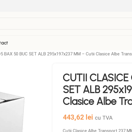
tact
5 BAX 50 BUC SET ALB 295x197x237 MM – Cutii Clasice Albe Tran
VEZI TOATE PRODUSELE
CUTII CLASICE
Folii Termosudabila
Role casa de marcat
SET ALB 295x19
Galetuse Plastic
Sticle de plastic
Clasice Albe T
Hartie de copt
Tava autoservire
Masina Termosudare
443,62
lei
cu TVA
Cutii Clasice Albe Transport 237 MM