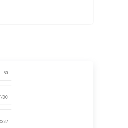
50
FT/BC
X237