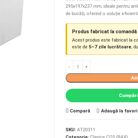
295x197x237 mm, ideale pentru amba
de bucăți, oferind o soluție eficien
Produs fabricat la comandă
Acest produs este fabricat la 
este de
5–7 zile lucrătoare
, d
Ad
Cumpără
Compară
Adaugă la favori
SKU:
AT20311
Categorie:
Clasice CO5 (BAX)