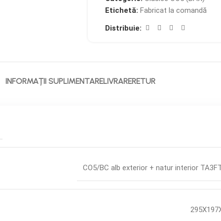
Etichetă:
Fabricat la comandă
Distribuie:
INFORMAȚII SUPLIMENTARE
LIVRARE
RETUR
CO5/BC alb exterior + natur interior TA3
295X197