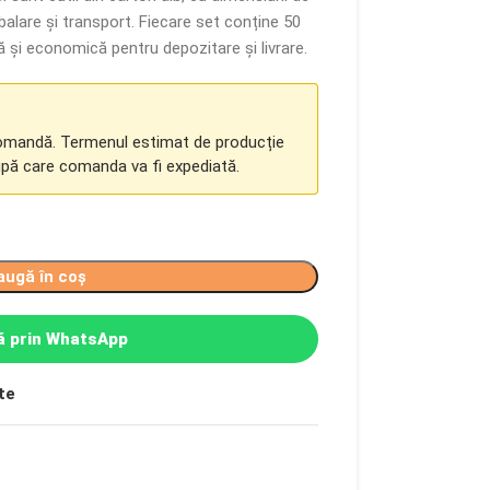
lare și transport. Fiecare set conține 50
tă și economică pentru depozitare și livrare.
comandă. Termenul estimat de producție
upă care comanda va fi expediată.
augă în coș
 prin WhatsApp
te