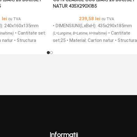
5
NATUR 435X290X185
1
lei
239,58
lei
cu TVA
cu TVA
H): 240x160x135mm
• DIMENSIUNI(LxBxH): 435x290x185mm
• Cantitate set:
• Cantitate
Inaltime)
(L=Lungime, B=Latime, H=Inaltime)
n natur • Structura
set:25 • Material: Carton natur • Structura
utii Carton colectoare
carton: T3FT/BC • Cutii Carton colectoar
oare, compuse din 3
fefco 0201 sunt usoare, compuse din 3
carton si doua ondule.
straturi netede din carton si doua ondule.
rite intr-o gama de
Acestea va sunt oferite intr-o gama de
riate. Cutiile din carton
dimensiuni foarte variate. Cutiile din cart
pentru depozitare,
CO5 pot fi folosite pentru depozitare,
t, acestea fiind o
ambalare si transport, acestea fiind o
bila de ambalaj pentru
metoda foarte rentabila de ambalaj pent
produse. • Ambalajultau
a stoca si expedia produse. • Ambalajulta
e ca si producator
va pune la dispozitie ca si producator
 colectoare din carton
toata gama de cutii colectoare din carto
la cele mici, de la cutii
CO5. De la cutii mari la cele mici, de la cuti
Informații
in transportul maritim
din carton folosite in transportul maritim