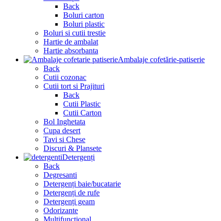
Back
Boluri carton
Boluri plastic
Boluri si cutii trestie
Hartie de ambalat
Hartie absorbanta
Ambalaje cofetărie-patiserie
Back
Cutii cozonac
Cutii tort si Prajituri
Back
Cutii Plastic
Cutii Carton
Bol Inghetata
Cupa desert
Tavi si Chese
Discuri & Plansete
Detergenți
Back
Degresanti
Detergenți baie/bucatarie
Detergenți de rufe
Detergenți geam
Odorizante
Multifunctional