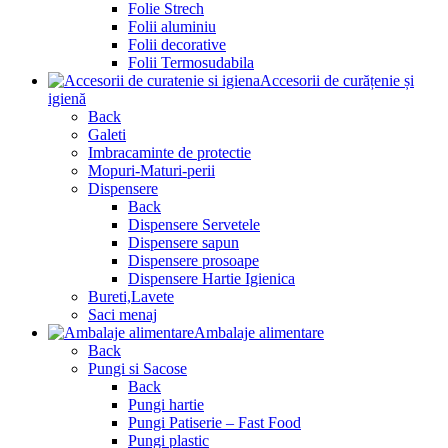
Folie Strech
Folii aluminiu
Folii decorative
Folii Termosudabila
Accesorii de curățenie și
igienă
Back
Galeti
Imbracaminte de protectie
Mopuri-Maturi-perii
Dispensere
Back
Dispensere Servetele
Dispensere sapun
Dispensere prosoape
Dispensere Hartie Igienica
Bureti,Lavete
Saci menaj
Ambalaje alimentare
Back
Pungi si Sacose
Back
Pungi hartie
Pungi Patiserie – Fast Food
Pungi plastic