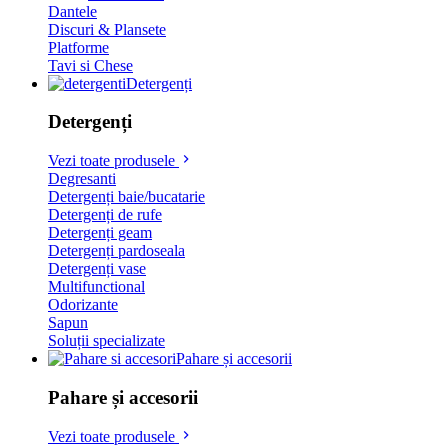
Dantele
Discuri & Plansete
Platforme
Tavi si Chese
Detergenți
Detergenți
Vezi toate produsele
Degresanti
Detergenți baie/bucatarie
Detergenți de rufe
Detergenți geam
Detergenți pardoseala
Detergenți vase
Multifunctional
Odorizante
Sapun
Soluții specializate
Pahare și accesorii
Pahare și accesorii
Vezi toate produsele