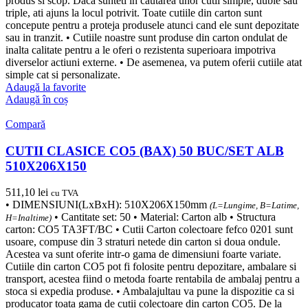
produs si scop. Daca sunteti in cautarea unor cutii simple, duble sau
triple, ati ajuns la locul potrivit. Toate cutiile din carton sunt
concepute pentru a proteja produsele atunci cand ele sunt depozitate
sau in tranzit. • Cutiile noastre sunt produse din carton ondulat de
inalta calitate pentru a le oferi o rezistenta superioara impotriva
diverselor actiuni externe. • De asemenea, va putem oferii cutiile atat
simple cat si personalizate.
Adaugă la favorite
Adaugă în coș
Compară
CUTII CLASICE CO5 (BAX) 50 BUC/SET ALB
510X206X150
511,10
lei
cu TVA
• DIMENSIUNI(LxBxH): 510X206X150mm
(L=Lungime, B=Latime,
• Cantitate set: 50 • Material: Carton alb • Structura
H=Inaltime)
carton: CO5 TA3FT/BC • Cutii Carton colectoare fefco 0201 sunt
usoare, compuse din 3 straturi netede din carton si doua ondule.
Acestea va sunt oferite intr-o gama de dimensiuni foarte variate.
Cutiile din carton CO5 pot fi folosite pentru depozitare, ambalare si
transport, acestea fiind o metoda foarte rentabila de ambalaj pentru a
stoca si expedia produse. • Ambalajultau va pune la dispozitie ca si
producator toata gama de cutii colectoare din carton CO5. De la