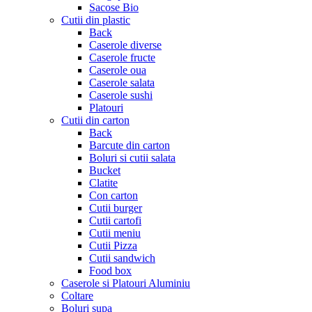
Sacose Bio
Cutii din plastic
Back
Caserole diverse
Caserole fructe
Caserole oua
Caserole salata
Caserole sushi
Platouri
Cutii din carton
Back
Barcute din carton
Boluri si cutii salata
Bucket
Clatite
Con carton
Cutii burger
Cutii cartofi
Cutii meniu
Cutii Pizza
Cutii sandwich
Food box
Caserole si Platouri Aluminiu
Coltare
Boluri supa