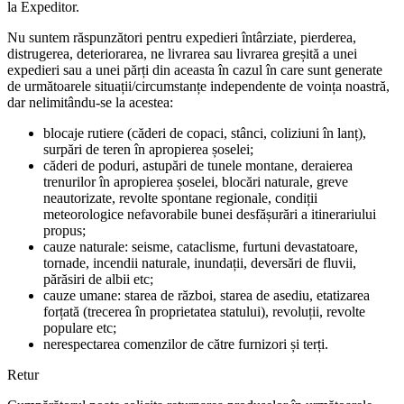
la Expeditor.
Nu suntem răspunzători pentru expedieri întârziate, pierderea,
distrugerea, deteriorarea, ne livrarea sau livrarea greșită a unei
expedieri sau a unei părți din aceasta în cazul în care sunt generate
de următoarele situații/circumstanțe independente de voința noastră,
dar nelimitându-se la acestea:
blocaje rutiere (căderi de copaci, stânci, coliziuni în lanț),
surpări de teren în apropierea șoselei;
căderi de poduri, astupări de tunele montane, deraierea
trenurilor în apropierea șoselei, blocări naturale, greve
neautorizate, revolte spontane regionale, condiții
meteorologice nefavorabile bunei desfășurări a itinerariului
propus;
cauze naturale: seisme, cataclisme, furtuni devastatoare,
tornade, incendii naturale, inundații, deversări de fluvii,
părăsiri de albii etc;
cauze umane: starea de război, starea de asediu, etatizarea
forțată (trecerea în proprietatea statului), revoluții, revolte
populare etc;
nerespectarea comenzilor de către furnizori și terți.
Retur