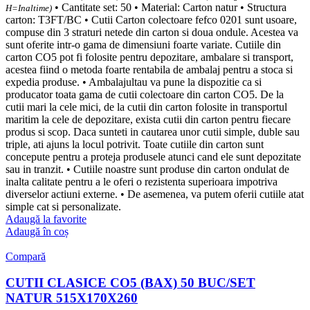
• Cantitate set: 50 • Material: Carton natur • Structura
H=Inaltime)
carton: T3FT/BC • Cutii Carton colectoare fefco 0201 sunt usoare,
compuse din 3 straturi netede din carton si doua ondule. Acestea va
sunt oferite intr-o gama de dimensiuni foarte variate. Cutiile din
carton CO5 pot fi folosite pentru depozitare, ambalare si transport,
acestea fiind o metoda foarte rentabila de ambalaj pentru a stoca si
expedia produse. • Ambalajultau va pune la dispozitie ca si
producator toata gama de cutii colectoare din carton CO5. De la
cutii mari la cele mici, de la cutii din carton folosite in transportul
maritim la cele de depozitare, exista cutii din carton pentru fiecare
produs si scop. Daca sunteti in cautarea unor cutii simple, duble sau
triple, ati ajuns la locul potrivit. Toate cutiile din carton sunt
concepute pentru a proteja produsele atunci cand ele sunt depozitate
sau in tranzit. • Cutiile noastre sunt produse din carton ondulat de
inalta calitate pentru a le oferi o rezistenta superioara impotriva
diverselor actiuni externe. • De asemenea, va putem oferii cutiile atat
simple cat si personalizate.
Adaugă la favorite
Adaugă în coș
Compară
CUTII CLASICE CO5 (BAX) 50 BUC/SET
NATUR 515X170X260