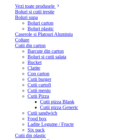
Vezi toate produsele
Boluri si cutii trestie
Boluri supa
Boluri carton
Boluri plastic
Caserole si Platouri Aluminiu
Coltare
Cutii din carton
Barcute din carton
Boluri si cutii salata
Bucket
Clatite
Con carton
Cutii burger
Cutii cartofi
Cutii meniu
Cutii Pizza
Cutii pizza Blank
Cutii pizza Generic
Cutii sandwich
Food box
Ladite Legume / Fructe
Six pack
Cutii din plastic