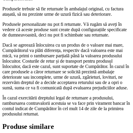
Produsele trebuie să fie returnate în ambalajul original, cu factura
atașată, să nu prezinte urme de uzură fizică sau deteriorare.
Produsele personalizate nu pot fi returnate. Vă rugăm să aveți în
vedere că aceste produse sunt create după configurațiile specificate
de dumneavoastră, deci nu pot fi schimbate sau returnate.
Dacă se agreează înlocuirea cu un produs de o valoare mai mare,
Cumpărătorul va plăti diferența, respectiv dacă valoarea este mai
mică, va primi o rambursare parțială până la valoarea produsului
înlocuitor. Costurile de retur și de transport pentru produsul
înlocuitor, dacă este cazul, sunt suportate de Cumpărător. În cazul în
care produsele a căror returnare se solicită prezintă ambalaje
deteriorate sau incomplete, urme de uzură, zgârieturi, lovituri, ne
rezervăm dreptul de a decide acceptarea returului sau de a opri o
sumă, suma ce va fi comunicată după evaluarea prejudiciilor aduse.
În cazul exercitării dreptului legal de returnare a produsului,
rambursarea contravalorii acestuia se va face prin virament bancar în
contul indicat de Cumpărător în cel mult 14 de zile de la primirea
produsului returnat.
Produse similare