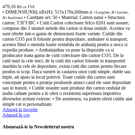
479,16
lei
cu TVA
• DIMENSIUNI(LxBxH): 515x170x260mm
(L=Lungime, B=Latime,
• Cantitate set: 50 • Material: Carton natur • Structura
H=Inaltime)
carton: T3FT/BC • Cutii Carton colectoare fefco 0201 sunt usoare,
compuse din 3 straturi netede din carton si doua ondule. Acestea va
sunt oferite intr-o gama de dimensiuni foarte variate. Cutiile din
carton CO5 pot fi folosite pentru depozitare, ambalare si transport,
acestea fiind o metoda foarte rentabila de ambalaj pentru a stoca si
expedia produse. • Ambalajultau va pune la dispozitie ca si
producator toata gama de cutii colectoare din carton CO5. De la
cutii mari la cele mici, de la cutii din carton folosite in transportul
maritim la cele de depozitare, exista cutii din carton pentru fiecare
produs si scop. Daca sunteti in cautarea unor cutii simple, duble sau
triple, ati ajuns la locul potrivit. Toate cutiile din carton sunt
concepute pentru a proteja produsele atunci cand ele sunt depozitate
sau in tranzit. • Cutiile noastre sunt produse din carton ondulat de
inalta calitate pentru a le oferi o rezistenta superioara impotriva
diverselor actiuni externe. • De asemenea, va putem oferii cutiile atat
simple cat si personalizate.
Adaugă la favorite
Adaugă în coș
Abonează-te la Newsletterul nostru