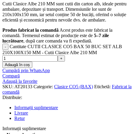
Cutii Clasice Albe 210 MM sunt cutii din carton alb, ideale pentru
ambalare, depozitare și transport. Dimensiunile lor sunt de
210x100x150 mm, iar setul conține 50 de bucăți, oferind o soluție
eficientă și economică pentru nevoile dvs. de ambalare.
Produs fabricat la comandă
Acest produs este fabricat la
comandă. Termenul estimat de producție este de
5–7 zile
lucrătoare
, după care comanda va fi expediată.
Cantitate CUTII CLASICE CO5 BAX 50 BUC SET ALB
210X100X150 MM - Cutii Clasice Albe 210 MM
Adaugă în coș
Cumpără prin WhatsApp
Compară
Adaugă la favorite
SKU:
AT20133
Categorie:
Clasice CO5 (BAX)
Etichetă:
Fabricat la
comandă
Distribuie:
Informații suplimentare
Livrare
Retur
Informații suplimentare