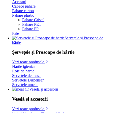
Accesori
Capace pahare
Pahare carton
Pahare plastic
Pahare Cristal
Pahare PET
Pahare PP
Paie
Șervețele și Prosoape de
hârtie
Șervețele și Prosoape de hârtie
Vezi toate produsele
Hartie igienica
Role de hartie
Servetele de masa
Servetele Dispenser
Servetele umede
Veselă și accesorii
Veselă și accesorii
Vezi toate produsele