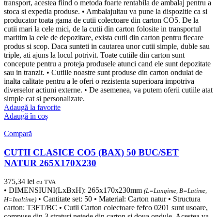
transport, acestea fiind o metoda foarte rentabila de ambalaj pentru a
stoca si expedia produse. • Ambalajultau va pune la dispozitie ca si
producator toata gama de cutii colectoare din carton CO5. De la
cutii mari la cele mici, de la cutii din carton folosite in transportul
maritim la cele de depozitare, exista cutii din carton pentru fiecare
produs si scop. Daca sunteti in cautarea unor cutii simple, duble sau
triple, ati ajuns la locul potrivit. Toate cutiile din carton sunt
concepute pentru a proteja produsele atunci cand ele sunt depozitate
sau in tranzit. • Cutiile noastre sunt produse din carton ondulat de
inalta calitate pentru a le oferi o rezistenta superioara impotriva
diverselor actiuni externe. • De asemenea, va putem oferii cutiile atat
simple cat si personalizate.
Adaugă la favorite
Adaugă în coș
Compară
CUTII CLASICE CO5 (BAX) 50 BUC/SET
NATUR 265X170X230
375,34
lei
cu TVA
• DIMENSIUNI(LxBxH): 265x170x230mm
(L=Lungime, B=Latime,
• Cantitate set: 50 • Material: Carton natur • Structura
H=Inaltime)
carton: T3FT/BC • Cutii Carton colectoare fefco 0201 sunt usoare,
compuse din 3 straturi netede din carton si doua ondule. Acestea va