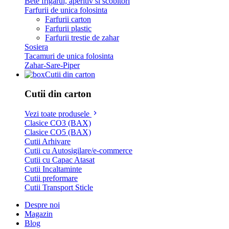
Bete frigarui, aperitiv si scobitori
Farfurii de unica folosinta
Farfurii carton
Farfurii plastic
Farfurii trestie de zahar
Sosiera
Tacamuri de unica folosinta
Zahar-Sare-Piper
Cutii din carton
Cutii din carton
Vezi toate produsele
Clasice CO3 (BAX)
Clasice CO5 (BAX)
Cutii Arhivare
Cutii cu Autosigilare/e-commerce
Cutii cu Capac Atasat
Cutii Incaltaminte
Cutii preformare
Cutii Transport Sticle
Despre noi
Magazin
Blog