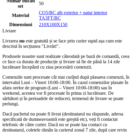
Numar bucati
50
set
CO5/BC alb exterior + natur interior
Material
TA3FT/BC
Dimensiuni
210X100X150
Livrare
Livrarea
nu
este gratuită și se face prin curier rapid așa cum este
descrisă în secțiunea "Livrări".
Produsele noastre sunt realizate câteodată pe bază de comandă, ceea
ce face ca durata de producție și livrare să fie de până la 14 zile
lucrătoare începând cu ziua procesării comenzii.
Comenzile sunt procesate cât mai curând după plasarea comenzii, în
intervalul Luni – Vineri 10:00-18:00. În cazul comenzilor plasate în
afara orelor de program (Luni – Vineri 10:00-18:00) sau în
weekend, acestea vor fi procesate în prima zi lucrătoare. De
sărbători și în perioadele de reduceri, termenul de livrare se poate
prelungi.
Dacă pachetul nu poate fi livrat (destinatarul nu răspunde, adresa
specificată de dumneavoastră este greșită etc), veți fi contactat
telefonic de către curier. Dacă nu se poate lua contact cu
destinatarul, coletele rămân la curierul zonal 7 zile, după care revin