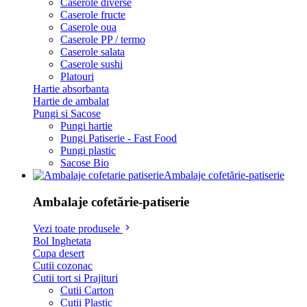
Caserole diverse
Caserole fructe
Caserole oua
Caserole PP / termo
Caserole salata
Caserole sushi
Platouri
Hartie absorbanta
Hartie de ambalat
Pungi si Sacose
Pungi hartie
Pungi Patiserie - Fast Food
Pungi plastic
Sacose Bio
Ambalaje cofetărie-patiserie
Ambalaje cofetărie-patiserie
Vezi toate produsele
Bol Inghetata
Cupa desert
Cutii cozonac
Cutii tort si Prajituri
Cutii Carton
Cutii Plastic