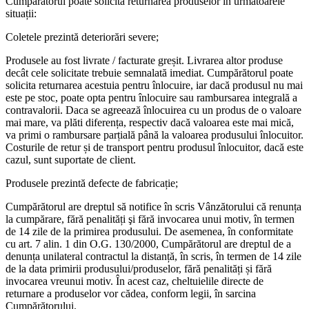
Cumpărătorul poate solicita returnarea produselor în următoarele
situații:
Coletele prezintă deteriorări severe;
Produsele au fost livrate / facturate greșit. Livrarea altor produse
decât cele solicitate trebuie semnalată imediat. Cumpărătorul poate
solicita returnarea acestuia pentru înlocuire, iar dacă produsul nu mai
este pe stoc, poate opta pentru înlocuire sau rambursarea integrală a
contravalorii. Daca se agreează înlocuirea cu un produs de o valoare
mai mare, va plăti diferența, respectiv dacă valoarea este mai mică,
va primi o rambursare parțială până la valoarea produsului înlocuitor.
Costurile de retur și de transport pentru produsul înlocuitor, dacă este
cazul, sunt suportate de client.
Produsele prezintă defecte de fabricație;
Cumpărătorul are dreptul să notifice în scris Vânzătorului că renunța
la cumpărare, fără penalități şi fără invocarea unui motiv, în termen
de 14 zile de la primirea produsului. De asemenea, în conformitate
cu art. 7 alin. 1 din O.G. 130/2000, Cumpărătorul are dreptul de a
denunța unilateral contractul la distanță, în scris, în termen de 14 zile
de la data primirii produsului/produselor, fără penalități și fără
invocarea vreunui motiv. În acest caz, cheltuielile directe de
returnare a produselor vor cădea, conform legii, în sarcina
Cumpărătorului.