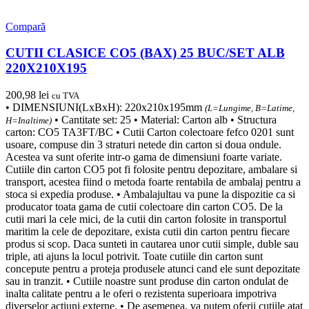
Compară
CUTII CLASICE CO5 (BAX) 25 BUC/SET ALB
220X210X195
200,98
lei
cu TVA
• DIMENSIUNI(LxBxH): 220x210x195mm
(L=Lungime, B=Latime,
• Cantitate set: 25 • Material: Carton alb • Structura
H=Inaltime)
carton: CO5 TA3FT/BC • Cutii Carton colectoare fefco 0201 sunt
usoare, compuse din 3 straturi netede din carton si doua ondule.
Acestea va sunt oferite intr-o gama de dimensiuni foarte variate.
Cutiile din carton CO5 pot fi folosite pentru depozitare, ambalare si
transport, acestea fiind o metoda foarte rentabila de ambalaj pentru a
stoca si expedia produse. • Ambalajultau va pune la dispozitie ca si
producator toata gama de cutii colectoare din carton CO5. De la
cutii mari la cele mici, de la cutii din carton folosite in transportul
maritim la cele de depozitare, exista cutii din carton pentru fiecare
produs si scop. Daca sunteti in cautarea unor cutii simple, duble sau
triple, ati ajuns la locul potrivit. Toate cutiile din carton sunt
concepute pentru a proteja produsele atunci cand ele sunt depozitate
sau in tranzit. • Cutiile noastre sunt produse din carton ondulat de
inalta calitate pentru a le oferi o rezistenta superioara impotriva
diverselor actiuni externe. • De asemenea, va putem oferii cutiile atat