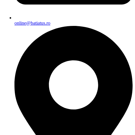
online@batiatus.ro