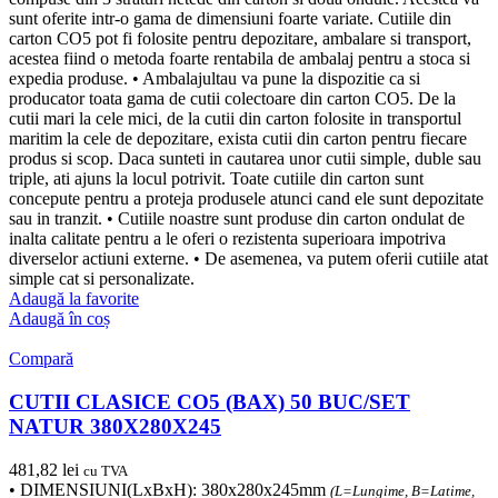
sunt oferite intr-o gama de dimensiuni foarte variate. Cutiile din
carton CO5 pot fi folosite pentru depozitare, ambalare si transport,
acestea fiind o metoda foarte rentabila de ambalaj pentru a stoca si
expedia produse. • Ambalajultau va pune la dispozitie ca si
producator toata gama de cutii colectoare din carton CO5. De la
cutii mari la cele mici, de la cutii din carton folosite in transportul
maritim la cele de depozitare, exista cutii din carton pentru fiecare
produs si scop. Daca sunteti in cautarea unor cutii simple, duble sau
triple, ati ajuns la locul potrivit. Toate cutiile din carton sunt
concepute pentru a proteja produsele atunci cand ele sunt depozitate
sau in tranzit. • Cutiile noastre sunt produse din carton ondulat de
inalta calitate pentru a le oferi o rezistenta superioara impotriva
diverselor actiuni externe. • De asemenea, va putem oferii cutiile atat
simple cat si personalizate.
Adaugă la favorite
Adaugă în coș
Compară
CUTII CLASICE CO5 (BAX) 50 BUC/SET
NATUR 380X280X245
481,82
lei
cu TVA
• DIMENSIUNI(LxBxH): 380x280x245mm
(L=Lungime, B=Latime,