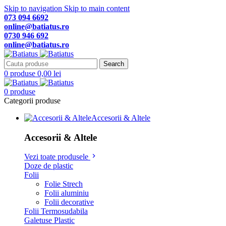
Skip to navigation
Skip to main content
073 094 6692
online@batiatus.ro
0730 946 692
online@batiatus.ro
Search
0
produse
0,00
lei
0
produse
Categorii produse
Accesorii & Altele
Accesorii & Altele
Vezi toate produsele
Doze de plastic
Folii
Folie Strech
Folii aluminiu
Folii decorative
Folii Termosudabila
Galetuse Plastic