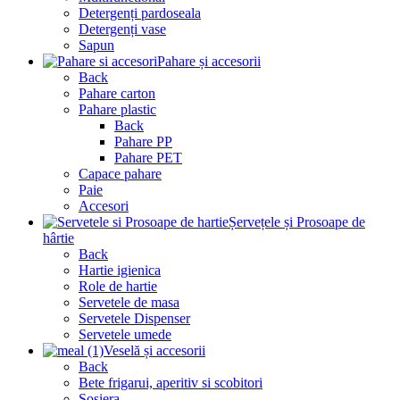
Detergenți pardoseala
Detergenți vase
Sapun
Pahare și accesorii
Back
Pahare carton
Pahare plastic
Back
Pahare PP
Pahare PET
Capace pahare
Paie
Accesori
Șervețele și Prosoape de
hârtie
Back
Hartie igienica
Role de hartie
Servetele de masa
Servetele Dispenser
Servetele umede
Veselă și accesorii
Back
Bete frigarui, aperitiv si scobitori
Sosiera