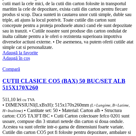
cutii mari la cele mici, de la cutii din carton folosite in transportul
maritim la cele de depozitare, exista cutii din carton pentru fiecare
produs si scop. Daca sunteti in cautarea unor cutii simple, duble sau
triple, ati ajuns la locul potrivit. Toate cutiile din carton sunt
concepute pentru a proteja produsele atunci cand ele sunt depozitate
sau in tranzit. • Cutiile noastre sunt produse din carton ondulat de
inalta calitate pentru a le oferi o rezistenta superioara impotriva
diverselor actiuni externe. • De asemenea, va putem oferii cutiile atat
simple cat si personalizate.
Adaugă la favorite
Adaugă în coș
Compară
CUTII CLASICE CO5 (BAX) 50 BUC/SET ALB
515X170X260
511,10
lei
cu TVA
• DIMENSIUNI(LxBxH): 515x170x260mm
(L=Lungime, B=Latime,
• Cantitate set: 50 • Material: Carton alb • Structura
H=Inaltime)
carton: CO5 TA3FT/BC • Cutii Carton colectoare fefco 0201 sunt
usoare, compuse din 3 straturi netede din carton si doua ondule.
Acestea va sunt oferite intr-o gama de dimensiuni foarte variate.
Cutiile din carton CO5 pot fi folosite pentru depozitare, ambalare si