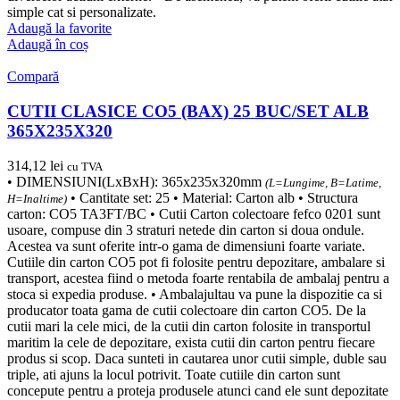
simple cat si personalizate.
Adaugă la favorite
Adaugă în coș
Compară
CUTII CLASICE CO5 (BAX) 25 BUC/SET ALB
365X235X320
314,12
lei
cu TVA
• DIMENSIUNI(LxBxH): 365x235x320mm
(L=Lungime, B=Latime,
• Cantitate set: 25 • Material: Carton alb • Structura
H=Inaltime)
carton: CO5 TA3FT/BC • Cutii Carton colectoare fefco 0201 sunt
usoare, compuse din 3 straturi netede din carton si doua ondule.
Acestea va sunt oferite intr-o gama de dimensiuni foarte variate.
Cutiile din carton CO5 pot fi folosite pentru depozitare, ambalare si
transport, acestea fiind o metoda foarte rentabila de ambalaj pentru a
stoca si expedia produse. • Ambalajultau va pune la dispozitie ca si
producator toata gama de cutii colectoare din carton CO5. De la
cutii mari la cele mici, de la cutii din carton folosite in transportul
maritim la cele de depozitare, exista cutii din carton pentru fiecare
produs si scop. Daca sunteti in cautarea unor cutii simple, duble sau
triple, ati ajuns la locul potrivit. Toate cutiile din carton sunt
concepute pentru a proteja produsele atunci cand ele sunt depozitate