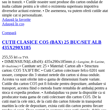
sau in tranzit. • Cutiile noastre sunt produse din carton ondulat de
inalta calitate pentru a le oferi o rezistenta superioara impotriva
diverselor actiuni externe. • De asemenea, va putem oferii cutiile atat
simple cat si personalizate.
Adaugă la favorite
Adaugă în coș
Compară
CUTII CLASICE CO5 (BAX) 25 BUC/SET ALB
435X290X185
255,55
lei
cu TVA
• DIMENSIUNI(LxBxH): 435x290x185mm
(L=Lungime, B=Latime,
• Cantitate set: 25 • Material: Carton alb • Structura
H=Inaltime)
carton: CO5 TA3FT/BC • Cutii Carton colectoare fefco 0201 sunt
usoare, compuse din 3 straturi netede din carton si doua ondule.
Acestea va sunt oferite intr-o gama de dimensiuni foarte variate.
Cutiile din carton CO5 pot fi folosite pentru depozitare, ambalare si
transport, acestea fiind o metoda foarte rentabila de ambalaj pentru a
stoca si expedia produse. • Ambalajultau va pune la dispozitie ca si
producator toata gama de cutii colectoare din carton CO5. De la
cutii mari la cele mici, de la cutii din carton folosite in transportul
maritim la cele de depozitare, exista cutii din carton pentru fiecare