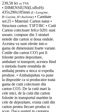
239,58
lei
cu TVA
• DIMENSIUNI(LxBxH):
435x290x185mm
(L=Lungime,
• Cantitate
B=Latime, H=Inaltime)
set:25 • Material: Carton natur •
Structura carton: T3FT/BC • Cutii
Carton colectoare fefco 0201 sunt
usoare, compuse din 3 straturi
netede din carton si doua ondule.
Acestea va sunt oferite intr-o
gama de dimensiuni foarte variate.
Cutiile din carton CO5 pot fi
folosite pentru depozitare,
ambalare si transport, acestea fiind
o metoda foarte rentabila de
ambalaj pentru a stoca si expedia
produse. • Ambalajultau va pune
la dispozitie ca si producator toata
gama de cutii colectoare din
carton CO5. De la cutii mari la
cele mici, de la cutii din carton
folosite in transportul maritim la
cele de depozitare, exista cutii din
carton pentru fiecare produs si
scop. Daca sunteti in cautarea