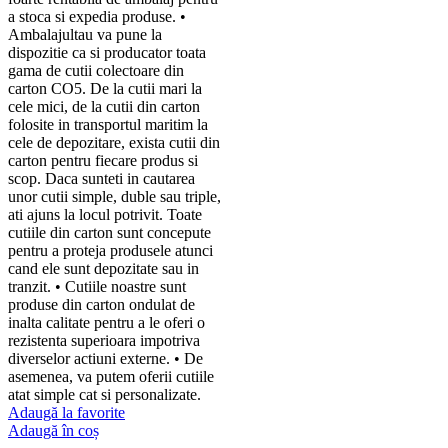
a stoca si expedia produse. •
Ambalajultau va pune la
dispozitie ca si producator toata
gama de cutii colectoare din
carton CO5. De la cutii mari la
cele mici, de la cutii din carton
folosite in transportul maritim la
cele de depozitare, exista cutii din
carton pentru fiecare produs si
scop. Daca sunteti in cautarea
unor cutii simple, duble sau triple,
ati ajuns la locul potrivit. Toate
cutiile din carton sunt concepute
pentru a proteja produsele atunci
cand ele sunt depozitate sau in
tranzit. • Cutiile noastre sunt
produse din carton ondulat de
inalta calitate pentru a le oferi o
rezistenta superioara impotriva
diverselor actiuni externe. • De
asemenea, va putem oferii cutiile
atat simple cat si personalizate.
Adaugă la favorite
Adaugă în coș