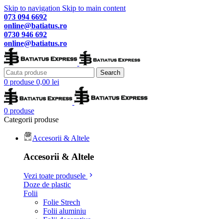
Skip to navigation
Skip to main content
073 094 6692
online@batiatus.ro
0730 946 692
online@batiatus.ro
Search
0
produse
0,00
lei
0
produse
Categorii produse
Accesorii & Altele
Accesorii & Altele
Vezi toate produsele
Doze de plastic
Folii
Folie Strech
Folii aluminiu