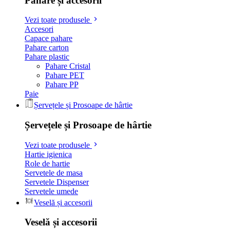
Pahare și accesorii
Vezi toate produsele
Accesori
Capace pahare
Pahare carton
Pahare plastic
Pahare Cristal
Pahare PET
Pahare PP
Paie
Șervețele și Prosoape de hârtie
Șervețele și Prosoape de hârtie
Vezi toate produsele
Hartie igienica
Role de hartie
Servetele de masa
Servetele Dispenser
Servetele umede
Veselă și accesorii
Veselă și accesorii