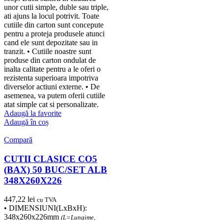
unor cutii simple, duble sau triple,
ati ajuns la locul potrivit. Toate
cutiile din carton sunt concepute
pentru a proteja produsele atunci
cand ele sunt depozitate sau in
tranzit. • Cutiile noastre sunt
produse din carton ondulat de
inalta calitate pentru a le oferi o
rezistenta superioara impotriva
diverselor actiuni externe. • De
asemenea, va putem oferii cutiile
atat simple cat si personalizate.
Adaugă la favorite
Adaugă în coș
Compară
CUTII CLASICE CO5
(BAX) 50 BUC/SET ALB
348X260X226
447,22
lei
cu TVA
• DIMENSIUNI(LxBxH):
348x260x226mm
(L=Lungime,