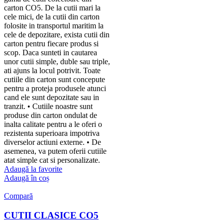
carton CO5. De la cutii mari la
cele mici, de la cutii din carton
folosite in transportul maritim la
cele de depozitare, exista cutii din
carton pentru fiecare produs si
scop. Daca sunteti in cautarea
unor cutii simple, duble sau triple,
ati ajuns la locul potrivit. Toate
cutiile din carton sunt concepute
pentru a proteja produsele atunci
cand ele sunt depozitate sau in
tranzit. • Cutiile noastre sunt
produse din carton ondulat de
inalta calitate pentru a le oferi o
rezistenta superioara impotriva
diverselor actiuni externe. • De
asemenea, va putem oferii cutiile
atat simple cat si personalizate.
Adaugă la favorite
Adaugă în coș
Compară
CUTII CLASICE CO5