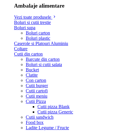
Ambalaje alimentare
Vezi toate produsele
Boluri si cutii trestie
Boluri supa
Boluri carton
Boluri plastic
Caserole si Platouri Aluminiu
Coltare
Cutii din carton
Barcute din carton
Boluri si cutii salata
Bucket
Clatite
Con carton
Cutii burger
Cutii cartofi
Cutii meniu
Cutii Pizza
Cutii pizza Blank
Cutii pizza Generic
Cutii sandwich
Food box
Ladite Legume / Fructe