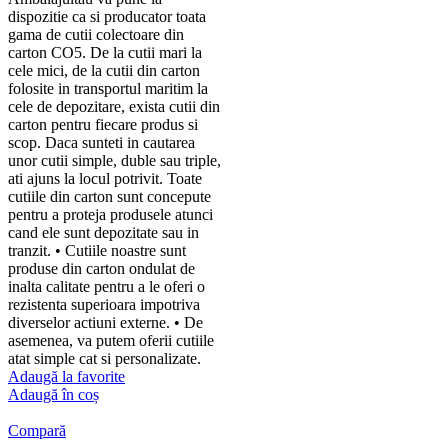
dispozitie ca si producator toata
gama de cutii colectoare din
carton CO5. De la cutii mari la
cele mici, de la cutii din carton
folosite in transportul maritim la
cele de depozitare, exista cutii din
carton pentru fiecare produs si
scop. Daca sunteti in cautarea
unor cutii simple, duble sau triple,
ati ajuns la locul potrivit. Toate
cutiile din carton sunt concepute
pentru a proteja produsele atunci
cand ele sunt depozitate sau in
tranzit. • Cutiile noastre sunt
produse din carton ondulat de
inalta calitate pentru a le oferi o
rezistenta superioara impotriva
diverselor actiuni externe. • De
asemenea, va putem oferii cutiile
atat simple cat si personalizate.
Adaugă la favorite
Adaugă în coș
Compară