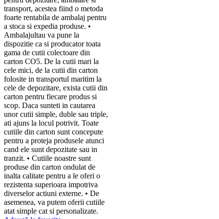
transport, acestea fiind o metoda
foarte rentabila de ambalaj pentru
a stoca si expedia produse. •
Ambalajultau va pune la
dispozitie ca si producator toata
gama de cutii colectoare din
carton CO5. De la cutii mari la
cele mici, de la cutii din carton
folosite in transportul maritim la
cele de depozitare, exista cutii din
carton pentru fiecare produs si
scop. Daca sunteti in cautarea
unor cutii simple, duble sau triple,
ati ajuns la locul potrivit. Toate
cutiile din carton sunt concepute
pentru a proteja produsele atunci
cand ele sunt depozitate sau in
tranzit. • Cutiile noastre sunt
produse din carton ondulat de
inalta calitate pentru a le oferi o
rezistenta superioara impotriva
diverselor actiuni externe. • De
asemenea, va putem oferii cutiile
atat simple cat si personalizate.