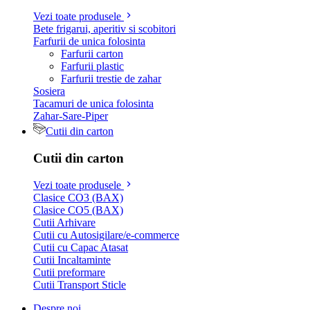
Vezi toate produsele
Bete frigarui, aperitiv si scobitori
Farfurii de unica folosinta
Farfurii carton
Farfurii plastic
Farfurii trestie de zahar
Sosiera
Tacamuri de unica folosinta
Zahar-Sare-Piper
Cutii din carton
Cutii din carton
Vezi toate produsele
Clasice CO3 (BAX)
Clasice CO5 (BAX)
Cutii Arhivare
Cutii cu Autosigilare/e-commerce
Cutii cu Capac Atasat
Cutii Incaltaminte
Cutii preformare
Cutii Transport Sticle
Despre noi