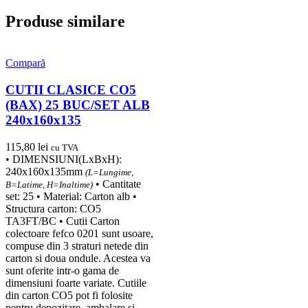
Produse similare
Compară
CUTII CLASICE CO5
(BAX) 25 BUC/SET ALB
240x160x135
115,80
lei
cu TVA
• DIMENSIUNI(LxBxH):
240x160x135mm
(L=Lungime,
• Cantitate
B=Latime, H=Inaltime)
set: 25 • Material: Carton alb •
Structura carton: CO5
TA3FT/BC • Cutii Carton
colectoare fefco 0201 sunt usoare,
compuse din 3 straturi netede din
carton si doua ondule. Acestea va
sunt oferite intr-o gama de
dimensiuni foarte variate. Cutiile
din carton CO5 pot fi folosite
pentru depozitare, ambalare si