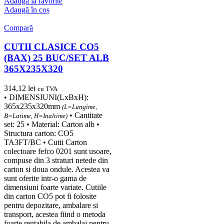
Adaugă la favorite
Adaugă în coș
Compară
CUTII CLASICE CO5
(BAX) 25 BUC/SET ALB
365X235X320
314,12
lei
cu TVA
• DIMENSIUNI(LxBxH):
365x235x320mm
(L=Lungime,
• Cantitate
B=Latime, H=Inaltime)
set: 25 • Material: Carton alb •
Structura carton: CO5
TA3FT/BC • Cutii Carton
colectoare fefco 0201 sunt usoare,
compuse din 3 straturi netede din
carton si doua ondule. Acestea va
sunt oferite intr-o gama de
dimensiuni foarte variate. Cutiile
din carton CO5 pot fi folosite
pentru depozitare, ambalare si
transport, acestea fiind o metoda
foarte rentabila de ambalaj pentru