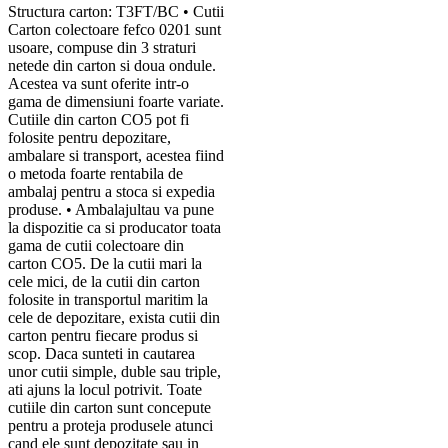
Structura carton: T3FT/BC • Cutii
Carton colectoare fefco 0201 sunt
usoare, compuse din 3 straturi
netede din carton si doua ondule.
Acestea va sunt oferite intr-o
gama de dimensiuni foarte variate.
Cutiile din carton CO5 pot fi
folosite pentru depozitare,
ambalare si transport, acestea fiind
o metoda foarte rentabila de
ambalaj pentru a stoca si expedia
produse. • Ambalajultau va pune
la dispozitie ca si producator toata
gama de cutii colectoare din
carton CO5. De la cutii mari la
cele mici, de la cutii din carton
folosite in transportul maritim la
cele de depozitare, exista cutii din
carton pentru fiecare produs si
scop. Daca sunteti in cautarea
unor cutii simple, duble sau triple,
ati ajuns la locul potrivit. Toate
cutiile din carton sunt concepute
pentru a proteja produsele atunci
cand ele sunt depozitate sau in