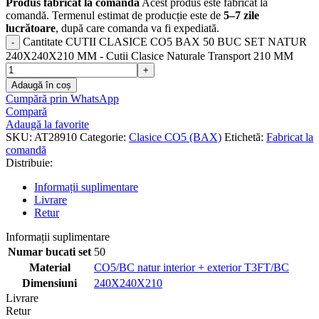
Produs fabricat la comandă
Acest produs este fabricat la
comandă. Termenul estimat de producție este de
5–7 zile
lucrătoare
, după care comanda va fi expediată.
Cantitate CUTII CLASICE CO5 BAX 50 BUC SET NATUR
240X240X210 MM - Cutii Clasice Naturale Transport 210 MM
Adaugă în coș
Cumpără prin WhatsApp
Compară
Adaugă la favorite
SKU:
AT28910
Categorie:
Clasice CO5 (BAX)
Etichetă:
Fabricat la
comandă
Distribuie:
Informații suplimentare
Livrare
Retur
Informații suplimentare
Numar bucati set
50
Material
CO5/BC natur interior + exterior T3FT/BC
Dimensiuni
240X240X210
Livrare
Retur