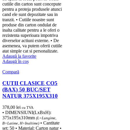
cutiile din carton sunt concepute
pentru a proteja produsele atunci
cand ele sunt depozitate sau in
tranzit. • Cutiile noastre sunt
produse din carton ondulat de
inalta calitate pentru a le oferi o
rezistenta superioara impotriva
diverselor actiuni externe. • De
asemenea, va putem oferii cutiile
atat simple cat si personalizate.
Adaugă la favorite
Adaugă în coș
Compară
CUTII CLASICE CO5
(BAX) 50 BUC/SET
NATUR 375X195X310
378,00
lei
cu TVA
• DIMENSIUNI(LxBxH):
375x195x310mm
(L=Lungime,
• Cantitate
B=Latime, H=Inaltime)
set: 50 • Material: Carton natur •