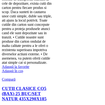
cele de depozitare, exista cutii din
carton pentru fiecare produs si
scop. Daca sunteti in cautarea
unor cutii simple, duble sau triple,
ati ajuns la locul potrivit. Toate
cutiile din carton sunt concepute
pentru a proteja produsele atunci
cand ele sunt depozitate sau in
tranzit. • Cutiile noastre sunt
produse din carton ondulat de
inalta calitate pentru a le oferi o
rezistenta superioara impotriva
diverselor actiuni externe. • De
asemenea, va putem oferii cutiile
atat simple cat si personalizate.
Adaugă la favorite
Adaugă în coș
Compară
CUTII CLASICE CO5
(BAX) 25 BUC/SET
NATUR 435X290X185