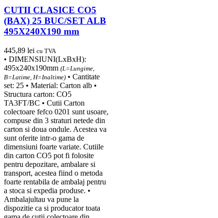
CUTII CLASICE CO5
(BAX) 25 BUC/SET ALB
495X240X190 mm
445,89
lei
cu TVA
• DIMENSIUNI(LxBxH):
495x240x190mm
(L=Lungime,
• Cantitate
B=Latime, H=Inaltime)
set: 25 • Material: Carton alb •
Structura carton: CO5
TA3FT/BC • Cutii Carton
colectoare fefco 0201 sunt usoare,
compuse din 3 straturi netede din
carton si doua ondule. Acestea va
sunt oferite intr-o gama de
dimensiuni foarte variate. Cutiile
din carton CO5 pot fi folosite
pentru depozitare, ambalare si
transport, acestea fiind o metoda
foarte rentabila de ambalaj pentru
a stoca si expedia produse. •
Ambalajultau va pune la
dispozitie ca si producator toata
gama de cutii colectoare din