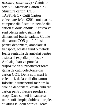
• Cantitate
B=Latime, H=Inaltime)
set: 50 • Material: Carton alb •
Structura carton: CO5
TA3FT/BC • Cutii Carton
colectoare fefco 0201 sunt usoare,
compuse din 3 straturi netede din
carton si doua ondule. Acestea va
sunt oferite intr-o gama de
dimensiuni foarte variate. Cutiile
din carton CO5 pot fi folosite
pentru depozitare, ambalare si
transport, acestea fiind o metoda
foarte rentabila de ambalaj pentru
a stoca si expedia produse. •
Ambalajultau va pune la
dispozitie ca si producator toata
gama de cutii colectoare din
carton CO5. De la cutii mari la
cele mici, de la cutii din carton
folosite in transportul maritim la
cele de depozitare, exista cutii din
carton pentru fiecare produs si
scop. Daca sunteti in cautarea
unor cutii simple, duble sau triple,
ati ajuns la locul potrivit. Toate