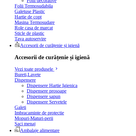
Folii decorative
Folii Termosudabila
Galetuse Plastic
Hartie de copt
Masina Termosudare
Role casa de marcat
Sticle de plastic
Tava autoservire
Accesorii de curățenie și igienă
Accesorii de curățenie și igienă
Vezi toate produsele
Bureti,Lavete
Dispensere
Dispensere Hartie Igienica
Dispensere prosoape
Dispensere sapun
Dispensere Servetele
Galeti
Imbracaminte de protectie
Mopuri-Maturi-perii
Saci menaj
Ambalaje alimentare