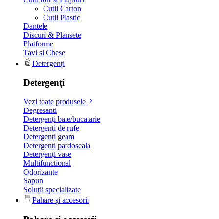
Cutii Carton
Cutii Plastic
Dantele
Discuri & Plansete
Platforme
Tavi si Chese
Detergenți
Detergenți
Vezi toate produsele
Degresanti
Detergenți baie/bucatarie
Detergenți de rufe
Detergenți geam
Detergenți pardoseala
Detergenți vase
Multifunctional
Odorizante
Sapun
Soluții specializate
Pahare și accesorii