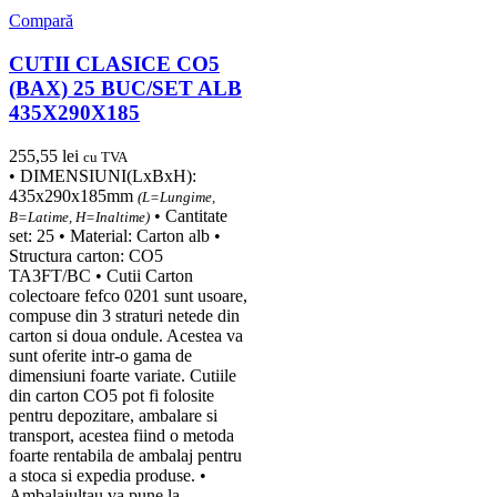
Compară
CUTII CLASICE CO5
(BAX) 25 BUC/SET ALB
435X290X185
255,55
lei
cu TVA
• DIMENSIUNI(LxBxH):
435x290x185mm
(L=Lungime,
• Cantitate
B=Latime, H=Inaltime)
set: 25 • Material: Carton alb •
Structura carton: CO5
TA3FT/BC • Cutii Carton
colectoare fefco 0201 sunt usoare,
compuse din 3 straturi netede din
carton si doua ondule. Acestea va
sunt oferite intr-o gama de
dimensiuni foarte variate. Cutiile
din carton CO5 pot fi folosite
pentru depozitare, ambalare si
transport, acestea fiind o metoda
foarte rentabila de ambalaj pentru
a stoca si expedia produse. •
Ambalajultau va pune la