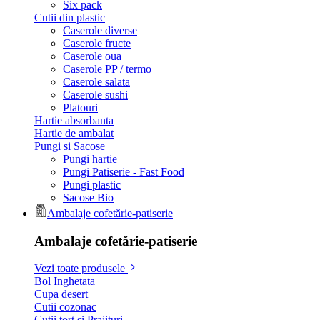
Six pack
Cutii din plastic
Caserole diverse
Caserole fructe
Caserole oua
Caserole PP / termo
Caserole salata
Caserole sushi
Platouri
Hartie absorbanta
Hartie de ambalat
Pungi si Sacose
Pungi hartie
Pungi Patiserie - Fast Food
Pungi plastic
Sacose Bio
Ambalaje cofetărie-patiserie
Ambalaje cofetărie-patiserie
Vezi toate produsele
Bol Inghetata
Cupa desert
Cutii cozonac
Cutii tort si Prajituri