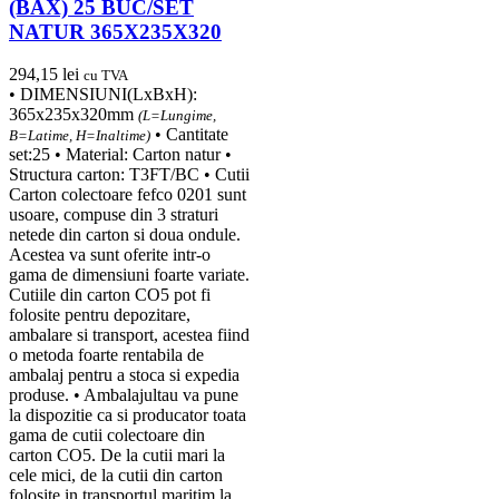
(BAX) 25 BUC/SET
NATUR 365X235X320
294,15
lei
cu TVA
• DIMENSIUNI(LxBxH):
365x235x320mm
(L=Lungime,
• Cantitate
B=Latime, H=Inaltime)
set:25 • Material: Carton natur •
Structura carton: T3FT/BC • Cutii
Carton colectoare fefco 0201 sunt
usoare, compuse din 3 straturi
netede din carton si doua ondule.
Acestea va sunt oferite intr-o
gama de dimensiuni foarte variate.
Cutiile din carton CO5 pot fi
folosite pentru depozitare,
ambalare si transport, acestea fiind
o metoda foarte rentabila de
ambalaj pentru a stoca si expedia
produse. • Ambalajultau va pune
la dispozitie ca si producator toata
gama de cutii colectoare din
carton CO5. De la cutii mari la
cele mici, de la cutii din carton
folosite in transportul maritim la