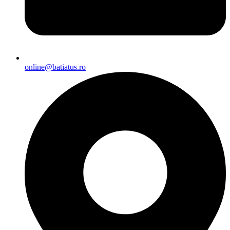
online@batiatus.ro