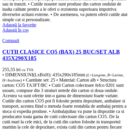
sau in tranzit. • Cutiile noastre sunt produse din carton ondulat de
inalta calitate pentru a le oferi o rezistenta superioara impotriva
diverselor actiuni externe. • De asemenea, va putem oferii cutiile atat
simple cat si personalizate.
Adaugă la favorite
Adaugă în coș
Compară
CUTII CLASICE CO5 (BAX) 25 BUC/SET ALB
435X290X185
255,55
lei
cu TVA
• DIMENSIUNI(LxBxH): 435x290x185mm
(L=Lungime, B=Latime,
• Cantitate set: 25 • Material: Carton alb • Structura
H=Inaltime)
carton: CO5 TA3FT/BC • Cutii Carton colectoare fefco 0201 sunt
usoare, compuse din 3 straturi netede din carton si doua ondule.
Acestea va sunt oferite intr-o gama de dimensiuni foarte variate.
Cutiile din carton CO5 pot fi folosite pentru depozitare, ambalare si
transport, acestea fiind o metoda foarte rentabila de ambalaj pentru a
stoca si expedia produse. • Ambalajultau va pune la dispozitie ca si
producator toata gama de cutii colectoare din carton CO5. De la
cutii mari la cele mici, de la cutii din carton folosite in transportul
maritim la cele de depozitare, exista cutii din carton pentru fiecare