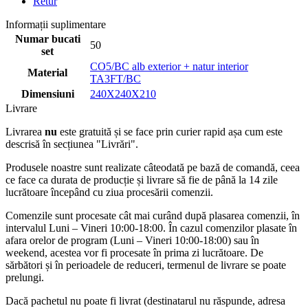
Retur
Informații suplimentare
Numar bucati
50
set
CO5/BC alb exterior + natur interior
Material
TA3FT/BC
Dimensiuni
240X240X210
Livrare
Livrarea
nu
este gratuită și se face prin curier rapid așa cum este
descrisă în secțiunea "Livrări".
Produsele noastre sunt realizate câteodată pe bază de comandă, ceea
ce face ca durata de producție și livrare să fie de până la 14 zile
lucrătoare începând cu ziua procesării comenzii.
Comenzile sunt procesate cât mai curând după plasarea comenzii, în
intervalul Luni – Vineri 10:00-18:00. În cazul comenzilor plasate în
afara orelor de program (Luni – Vineri 10:00-18:00) sau în
weekend, acestea vor fi procesate în prima zi lucrătoare. De
sărbători și în perioadele de reduceri, termenul de livrare se poate
prelungi.
Dacă pachetul nu poate fi livrat (destinatarul nu răspunde, adresa