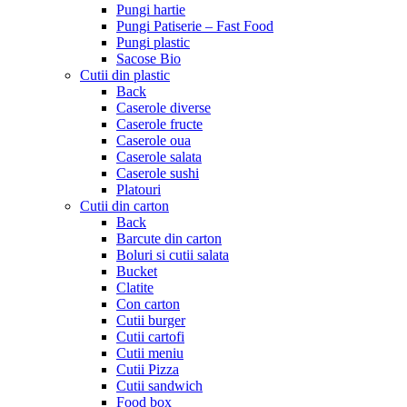
Pungi hartie
Pungi Patiserie – Fast Food
Pungi plastic
Sacose Bio
Cutii din plastic
Back
Caserole diverse
Caserole fructe
Caserole oua
Caserole salata
Caserole sushi
Platouri
Cutii din carton
Back
Barcute din carton
Boluri si cutii salata
Bucket
Clatite
Con carton
Cutii burger
Cutii cartofi
Cutii meniu
Cutii Pizza
Cutii sandwich
Food box