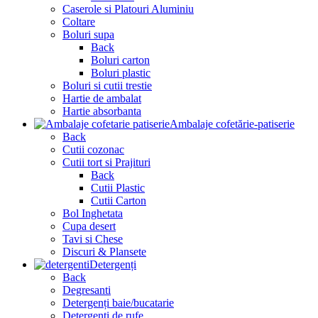
Caserole si Platouri Aluminiu
Coltare
Boluri supa
Back
Boluri carton
Boluri plastic
Boluri si cutii trestie
Hartie de ambalat
Hartie absorbanta
Ambalaje cofetărie-patiserie
Back
Cutii cozonac
Cutii tort si Prajituri
Back
Cutii Plastic
Cutii Carton
Bol Inghetata
Cupa desert
Tavi si Chese
Discuri & Plansete
Detergenți
Back
Degresanti
Detergenți baie/bucatarie
Detergenți de rufe