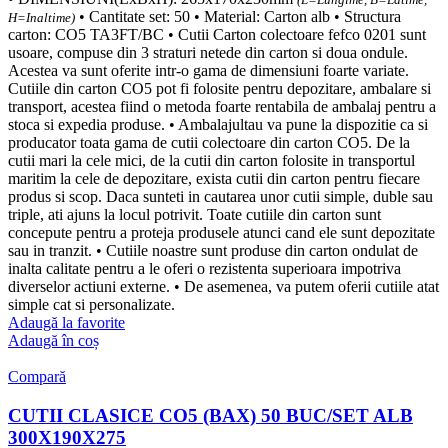
• Cantitate set: 50 • Material: Carton alb • Structura
H=Inaltime)
carton: CO5 TA3FT/BC • Cutii Carton colectoare fefco 0201 sunt
usoare, compuse din 3 straturi netede din carton si doua ondule.
Acestea va sunt oferite intr-o gama de dimensiuni foarte variate.
Cutiile din carton CO5 pot fi folosite pentru depozitare, ambalare si
transport, acestea fiind o metoda foarte rentabila de ambalaj pentru a
stoca si expedia produse. • Ambalajultau va pune la dispozitie ca si
producator toata gama de cutii colectoare din carton CO5. De la
cutii mari la cele mici, de la cutii din carton folosite in transportul
maritim la cele de depozitare, exista cutii din carton pentru fiecare
produs si scop. Daca sunteti in cautarea unor cutii simple, duble sau
triple, ati ajuns la locul potrivit. Toate cutiile din carton sunt
concepute pentru a proteja produsele atunci cand ele sunt depozitate
sau in tranzit. • Cutiile noastre sunt produse din carton ondulat de
inalta calitate pentru a le oferi o rezistenta superioara impotriva
diverselor actiuni externe. • De asemenea, va putem oferii cutiile atat
simple cat si personalizate.
Adaugă la favorite
Adaugă în coș
Compară
CUTII CLASICE CO5 (BAX) 50 BUC/SET ALB
300X190X275