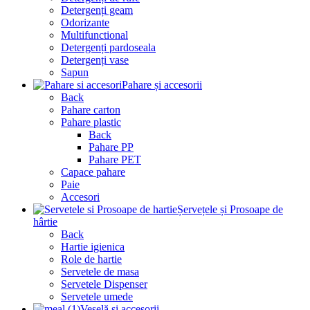
Detergenți geam
Odorizante
Multifunctional
Detergenți pardoseala
Detergenți vase
Sapun
Pahare și accesorii
Back
Pahare carton
Pahare plastic
Back
Pahare PP
Pahare PET
Capace pahare
Paie
Accesori
Șervețele și Prosoape de
hârtie
Back
Hartie igienica
Role de hartie
Servetele de masa
Servetele Dispenser
Servetele umede
Veselă și accesorii