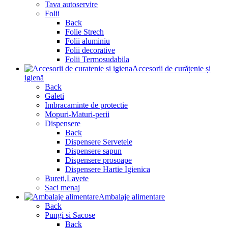
Tava autoservire
Folii
Back
Folie Strech
Folii aluminiu
Folii decorative
Folii Termosudabila
Accesorii de curățenie și
igienă
Back
Galeti
Imbracaminte de protectie
Mopuri-Maturi-perii
Dispensere
Back
Dispensere Servetele
Dispensere sapun
Dispensere prosoape
Dispensere Hartie Igienica
Bureti,Lavete
Saci menaj
Ambalaje alimentare
Back
Pungi si Sacose
Back