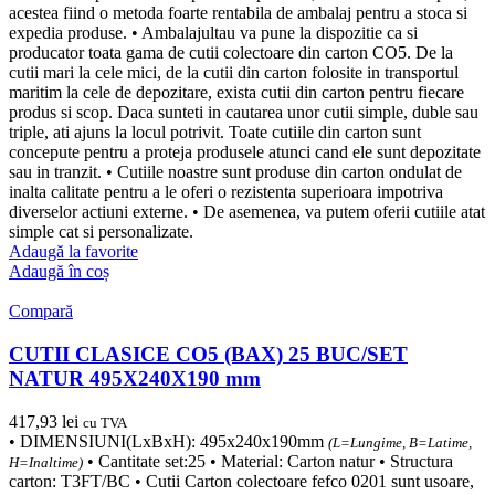
acestea fiind o metoda foarte rentabila de ambalaj pentru a stoca si
expedia produse. • Ambalajultau va pune la dispozitie ca si
producator toata gama de cutii colectoare din carton CO5. De la
cutii mari la cele mici, de la cutii din carton folosite in transportul
maritim la cele de depozitare, exista cutii din carton pentru fiecare
produs si scop. Daca sunteti in cautarea unor cutii simple, duble sau
triple, ati ajuns la locul potrivit. Toate cutiile din carton sunt
concepute pentru a proteja produsele atunci cand ele sunt depozitate
sau in tranzit. • Cutiile noastre sunt produse din carton ondulat de
inalta calitate pentru a le oferi o rezistenta superioara impotriva
diverselor actiuni externe. • De asemenea, va putem oferii cutiile atat
simple cat si personalizate.
Adaugă la favorite
Adaugă în coș
Compară
CUTII CLASICE CO5 (BAX) 25 BUC/SET
NATUR 495X240X190 mm
417,93
lei
cu TVA
• DIMENSIUNI(LxBxH): 495x240x190mm
(L=Lungime, B=Latime,
• Cantitate set:25 • Material: Carton natur • Structura
H=Inaltime)
carton: T3FT/BC • Cutii Carton colectoare fefco 0201 sunt usoare,