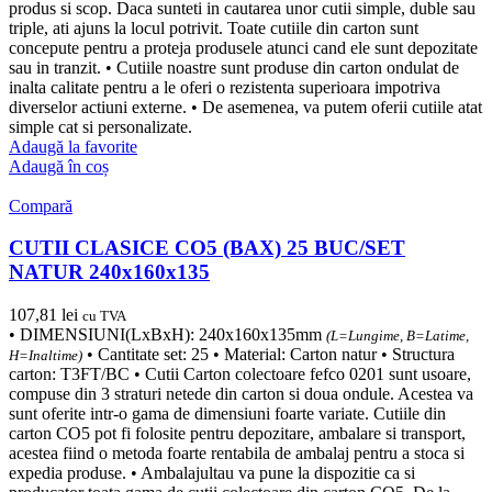
produs si scop. Daca sunteti in cautarea unor cutii simple, duble sau
triple, ati ajuns la locul potrivit. Toate cutiile din carton sunt
concepute pentru a proteja produsele atunci cand ele sunt depozitate
sau in tranzit. • Cutiile noastre sunt produse din carton ondulat de
inalta calitate pentru a le oferi o rezistenta superioara impotriva
diverselor actiuni externe. • De asemenea, va putem oferii cutiile atat
simple cat si personalizate.
Adaugă la favorite
Adaugă în coș
Compară
CUTII CLASICE CO5 (BAX) 25 BUC/SET
NATUR 240x160x135
107,81
lei
cu TVA
• DIMENSIUNI(LxBxH): 240x160x135mm
(L=Lungime, B=Latime,
• Cantitate set: 25 • Material: Carton natur • Structura
H=Inaltime)
carton: T3FT/BC • Cutii Carton colectoare fefco 0201 sunt usoare,
compuse din 3 straturi netede din carton si doua ondule. Acestea va
sunt oferite intr-o gama de dimensiuni foarte variate. Cutiile din
carton CO5 pot fi folosite pentru depozitare, ambalare si transport,
acestea fiind o metoda foarte rentabila de ambalaj pentru a stoca si
expedia produse. • Ambalajultau va pune la dispozitie ca si