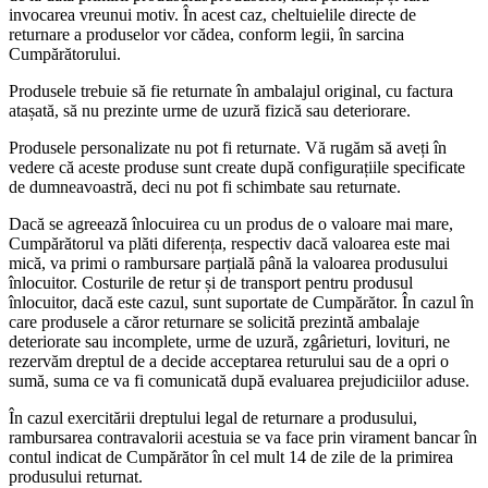
invocarea vreunui motiv. În acest caz, cheltuielile directe de
returnare a produselor vor cădea, conform legii, în sarcina
Cumpărătorului.
Produsele trebuie să fie returnate în ambalajul original, cu factura
atașată, să nu prezinte urme de uzură fizică sau deteriorare.
Produsele personalizate nu pot fi returnate. Vă rugăm să aveți în
vedere că aceste produse sunt create după configurațiile specificate
de dumneavoastră, deci nu pot fi schimbate sau returnate.
Dacă se agreează înlocuirea cu un produs de o valoare mai mare,
Cumpărătorul va plăti diferența, respectiv dacă valoarea este mai
mică, va primi o rambursare parțială până la valoarea produsului
înlocuitor. Costurile de retur și de transport pentru produsul
înlocuitor, dacă este cazul, sunt suportate de Cumpărător. În cazul în
care produsele a căror returnare se solicită prezintă ambalaje
deteriorate sau incomplete, urme de uzură, zgârieturi, lovituri, ne
rezervăm dreptul de a decide acceptarea returului sau de a opri o
sumă, suma ce va fi comunicată după evaluarea prejudiciilor aduse.
În cazul exercitării dreptului legal de returnare a produsului,
rambursarea contravalorii acestuia se va face prin virament bancar în
contul indicat de Cumpărător în cel mult 14 de zile de la primirea
produsului returnat.