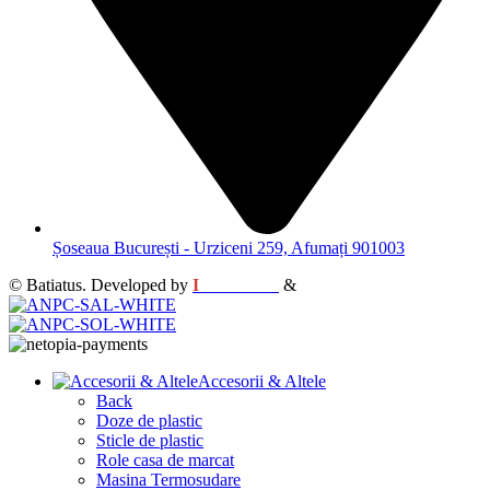
Șoseaua București - Urziceni 259, Afumați 901003
© Batiatus. Developed by
I
MCreative
&
WEBC
Accesorii & Altele
Back
Doze de plastic
Sticle de plastic
Role casa de marcat
Masina Termosudare