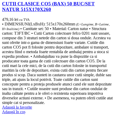
CUTII CLASICE CO5 (BAX) 50 BUC/SET
NATUR 515X170X260
479,16
lei
cu TVA
• DIMENSIUNI(LxBxH): 515x170x260mm
(L=Lungime, B=Latime,
• Cantitate set: 50 • Material: Carton natur • Structura
H=Inaltime)
carton: T3FT/BC • Cutii Carton colectoare fefco 0201 sunt usoare,
compuse din 3 straturi netede din carton si doua ondule. Acestea va
sunt oferite intr-o gama de dimensiuni foarte variate. Cutiile din
carton CO5 pot fi folosite pentru depozitare, ambalare si transport,
acestea fiind o metoda foarte rentabila de ambalaj pentru a stoca si
expedia produse. • Ambalajultau va pune la dispozitie ca si
producator toata gama de cutii colectoare din carton CO5. De la
cutii mari la cele mici, de la cutii din carton folosite in transportul
maritim la cele de depozitare, exista cutii din carton pentru fiecare
produs si scop. Daca sunteti in cautarea unor cutii simple, duble sau
triple, ati ajuns la locul potrivit. Toate cutiile din carton sunt
concepute pentru a proteja produsele atunci cand ele sunt depozitate
sau in tranzit. • Cutiile noastre sunt produse din carton ondulat de
inalta calitate pentru a le oferi o rezistenta superioara impotriva
diverselor actiuni externe. • De asemenea, va putem oferii cutiile atat
simple cat si personalizate.
Adaugă la favorite
Adaugă în coș