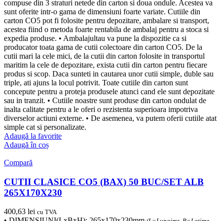
compuse din 3 straturi netede din carton si doua ondule. Acestea va
sunt oferite intr-o gama de dimensiuni foarte variate. Cutiile din
carton CO5 pot fi folosite pentru depozitare, ambalare si transport,
acestea fiind o metoda foarte rentabila de ambalaj pentru a stoca si
expedia produse. • Ambalajultau va pune la dispozitie ca si
producator toata gama de cutii colectoare din carton CO5. De la
cutii mari la cele mici, de la cutii din carton folosite in transportul
maritim la cele de depozitare, exista cutii din carton pentru fiecare
produs si scop. Daca sunteti in cautarea unor cutii simple, duble sau
triple, ati ajuns la locul potrivit. Toate cutiile din carton sunt
concepute pentru a proteja produsele atunci cand ele sunt depozitate
sau in tranzit. • Cutiile noastre sunt produse din carton ondulat de
inalta calitate pentru a le oferi o rezistenta superioara impotriva
diverselor actiuni externe. • De asemenea, va putem oferii cutiile atat
simple cat si personalizate.
Adaugă la favorite
Adaugă în coș
Compară
CUTII CLASICE CO5 (BAX) 50 BUC/SET ALB
265X170X230
400,63
lei
cu TVA
• DIMENSIUNI(LxBxH): 265x170x230mm
(L=Lungime, B=Latime,