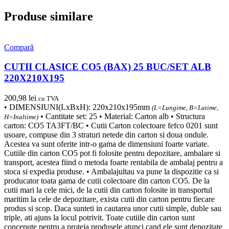
Produse similare
Compară
CUTII CLASICE CO5 (BAX) 25 BUC/SET ALB
220X210X195
200,98
lei
cu TVA
• DIMENSIUNI(LxBxH): 220x210x195mm
(L=Lungime, B=Latime,
• Cantitate set: 25 • Material: Carton alb • Structura
H=Inaltime)
carton: CO5 TA3FT/BC • Cutii Carton colectoare fefco 0201 sunt
usoare, compuse din 3 straturi netede din carton si doua ondule.
Acestea va sunt oferite intr-o gama de dimensiuni foarte variate.
Cutiile din carton CO5 pot fi folosite pentru depozitare, ambalare si
transport, acestea fiind o metoda foarte rentabila de ambalaj pentru a
stoca si expedia produse. • Ambalajultau va pune la dispozitie ca si
producator toata gama de cutii colectoare din carton CO5. De la
cutii mari la cele mici, de la cutii din carton folosite in transportul
maritim la cele de depozitare, exista cutii din carton pentru fiecare
produs si scop. Daca sunteti in cautarea unor cutii simple, duble sau
triple, ati ajuns la locul potrivit. Toate cutiile din carton sunt
concepute pentru a proteja produsele atunci cand ele sunt depozitate