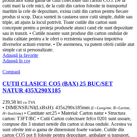
producator toata gama de cutii colectoare din carton CO5. De la
cutii mari la cele mici, de la cutii din carton folosite in transportul
maritim la cele de depozitare, exista cutii din carton pentru fiecare
produs si scop. Daca sunteti in cautarea unor cutii simple, duble sau
triple, ati ajuns la locul potrivit. Toate cutiile din carton sunt
concepute pentru a proteja produsele atunci cand ele sunt depozitate
sau in tranzit. • Cutiile noastre sunt produse din carton ondulat de
inalta calitate pentru a le oferi o rezistenta superioara impotriva
diverselor actiuni externe. • De asemenea, va putem oferii cutiile atat
simple cat si personalizate.
Adaugă la favorite
Adaugă în coș
Compară
CUTII CLASICE CO5 (BAX) 25 BUC/SET
NATUR 435X290X185
239,58
lei
cu TVA
• DIMENSIUNI(LxBxH): 435x290x185mm
(L=Lungime, B=Latime,
• Cantitate set:25 • Material: Carton natur • Structura
H=Inaltime)
carton: T3FT/BC • Cutii Carton colectoare fefco 0201 sunt usoare,
compuse din 3 straturi netede din carton si doua ondule. Acestea va
sunt oferite intr-o gama de dimensiuni foarte variate. Cutiile din
carton CO5 pot fi folosite pentru depozitare, ambalare si transport,