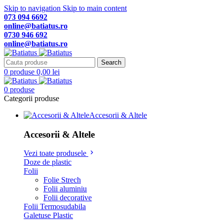
Skip to navigation
Skip to main content
073 094 6692
online@batiatus.ro
0730 946 692
online@batiatus.ro
Search
0
produse
0,00
lei
0
produse
Categorii produse
Accesorii & Altele
Accesorii & Altele
Vezi toate produsele
Doze de plastic
Folii
Folie Strech
Folii aluminiu
Folii decorative
Folii Termosudabila
Galetuse Plastic