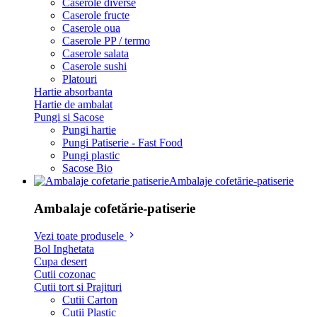
Caserole diverse
Caserole fructe
Caserole oua
Caserole PP / termo
Caserole salata
Caserole sushi
Platouri
Hartie absorbanta
Hartie de ambalat
Pungi si Sacose
Pungi hartie
Pungi Patiserie - Fast Food
Pungi plastic
Sacose Bio
Ambalaje cofetărie-patiserie
Ambalaje cofetărie-patiserie
Vezi toate produsele
Bol Inghetata
Cupa desert
Cutii cozonac
Cutii tort si Prajituri
Cutii Carton
Cutii Plastic