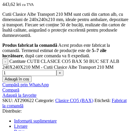
443,62
lei
cu TVA
Cutii Clasice Albe Transport 210 MM sunt cutii din carton alb, cu
dimensiuni de 240x240x210 mm, ideale pentru ambalare, depozitare
și transport. Fiecare set conține 50 de bucăți, realizate din carton de
înaltă calitate, asigurând o protecție excelentă pentru produsele
dumneavoastră.
Produs fabricat la comandă
Acest produs este fabricat la
comandă. Termenul estimat de producție este de
5–7 zile
lucrătoare
, după care comanda va fi expediată.
Cantitate CUTII CLASICE CO5 BAX 50 BUC SET ALB
240X240X210 MM - Cutii Clasice Albe Transport 210 MM
Adaugă în coș
Cumpără prin WhatsApp
Compară
Adaugă la favorite
SKU:
AT290622
Categorie:
Clasice CO5 (BAX)
Etichetă:
Fabricat
la comandă
Distribuie:
Informații suplimentare
Livrare