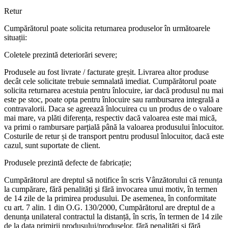
Retur
Cumpărătorul poate solicita returnarea produselor în următoarele
situații:
Coletele prezintă deteriorări severe;
Produsele au fost livrate / facturate greșit. Livrarea altor produse
decât cele solicitate trebuie semnalată imediat. Cumpărătorul poate
solicita returnarea acestuia pentru înlocuire, iar dacă produsul nu mai
este pe stoc, poate opta pentru înlocuire sau rambursarea integrală a
contravalorii. Daca se agreează înlocuirea cu un produs de o valoare
mai mare, va plăti diferența, respectiv dacă valoarea este mai mică,
va primi o rambursare parțială până la valoarea produsului înlocuitor.
Costurile de retur și de transport pentru produsul înlocuitor, dacă este
cazul, sunt suportate de client.
Produsele prezintă defecte de fabricație;
Cumpărătorul are dreptul să notifice în scris Vânzătorului că renunța
la cumpărare, fără penalități şi fără invocarea unui motiv, în termen
de 14 zile de la primirea produsului. De asemenea, în conformitate
cu art. 7 alin. 1 din O.G. 130/2000, Cumpărătorul are dreptul de a
denunța unilateral contractul la distanță, în scris, în termen de 14 zile
de la data primirii produsului/produselor, fără penalități și fără