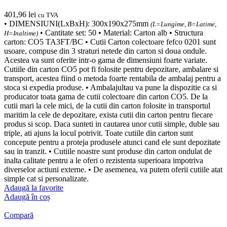
401,96
lei
cu TVA
• DIMENSIUNI(LxBxH): 300x190x275mm
(L=Lungime, B=Latime,
• Cantitate set: 50 • Material: Carton alb • Structura
H=Inaltime)
carton: CO5 TA3FT/BC • Cutii Carton colectoare fefco 0201 sunt
usoare, compuse din 3 straturi netede din carton si doua ondule.
Acestea va sunt oferite intr-o gama de dimensiuni foarte variate.
Cutiile din carton CO5 pot fi folosite pentru depozitare, ambalare si
transport, acestea fiind o metoda foarte rentabila de ambalaj pentru a
stoca si expedia produse. • Ambalajultau va pune la dispozitie ca si
producator toata gama de cutii colectoare din carton CO5. De la
cutii mari la cele mici, de la cutii din carton folosite in transportul
maritim la cele de depozitare, exista cutii din carton pentru fiecare
produs si scop. Daca sunteti in cautarea unor cutii simple, duble sau
triple, ati ajuns la locul potrivit. Toate cutiile din carton sunt
concepute pentru a proteja produsele atunci cand ele sunt depozitate
sau in tranzit. • Cutiile noastre sunt produse din carton ondulat de
inalta calitate pentru a le oferi o rezistenta superioara impotriva
diverselor actiuni externe. • De asemenea, va putem oferii cutiile atat
simple cat si personalizate.
Adaugă la favorite
Adaugă în coș
Compară