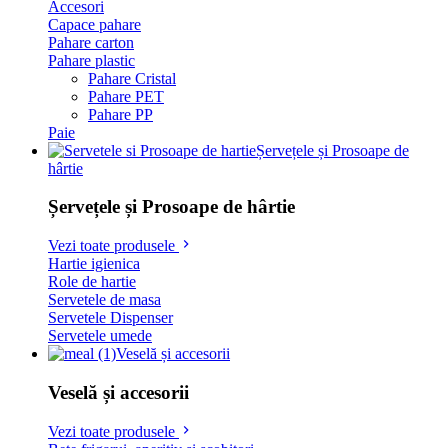
Accesori
Capace pahare
Pahare carton
Pahare plastic
Pahare Cristal
Pahare PET
Pahare PP
Paie
Șervețele și Prosoape de
hârtie
Șervețele și Prosoape de hârtie
Vezi toate produsele
Hartie igienica
Role de hartie
Servetele de masa
Servetele Dispenser
Servetele umede
Veselă și accesorii
Veselă și accesorii
Vezi toate produsele