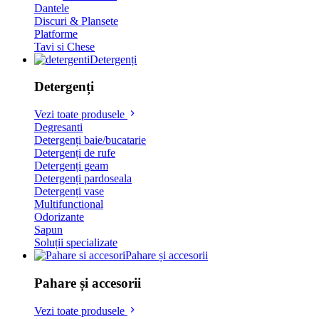
Dantele
Discuri & Plansete
Platforme
Tavi si Chese
Detergenți
Detergenți
Vezi toate produsele
Degresanti
Detergenți baie/bucatarie
Detergenți de rufe
Detergenți geam
Detergenți pardoseala
Detergenți vase
Multifunctional
Odorizante
Sapun
Soluții specializate
Pahare și accesorii
Pahare și accesorii
Vezi toate produsele