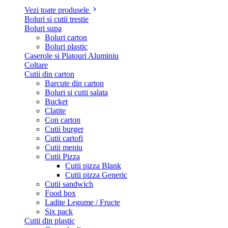
Vezi toate produsele
Boluri si cutii trestie
Boluri supa
Boluri carton
Boluri plastic
Caserole si Platouri Aluminiu
Coltare
Cutii din carton
Barcute din carton
Boluri si cutii salata
Bucket
Clatite
Con carton
Cutii burger
Cutii cartofi
Cutii meniu
Cutii Pizza
Cutii pizza Blank
Cutii pizza Generic
Cutii sandwich
Food box
Ladite Legume / Fructe
Six pack
Cutii din plastic