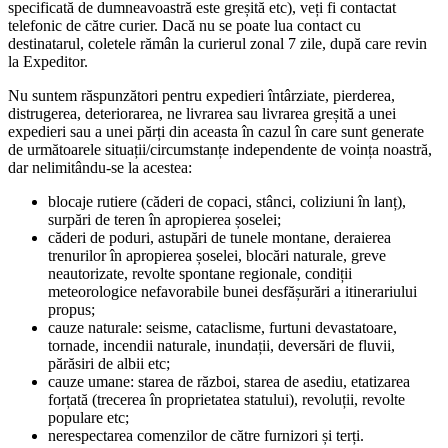
specificată de dumneavoastră este greșită etc), veți fi contactat
telefonic de către curier. Dacă nu se poate lua contact cu
destinatarul, coletele rămân la curierul zonal 7 zile, după care revin
la Expeditor.
Nu suntem răspunzători pentru expedieri întârziate, pierderea,
distrugerea, deteriorarea, ne livrarea sau livrarea greșită a unei
expedieri sau a unei părți din aceasta în cazul în care sunt generate
de următoarele situații/circumstanțe independente de voința noastră,
dar nelimitându-se la acestea:
blocaje rutiere (căderi de copaci, stânci, coliziuni în lanț),
surpări de teren în apropierea șoselei;
căderi de poduri, astupări de tunele montane, deraierea
trenurilor în apropierea șoselei, blocări naturale, greve
neautorizate, revolte spontane regionale, condiții
meteorologice nefavorabile bunei desfășurări a itinerariului
propus;
cauze naturale: seisme, cataclisme, furtuni devastatoare,
tornade, incendii naturale, inundații, deversări de fluvii,
părăsiri de albii etc;
cauze umane: starea de război, starea de asediu, etatizarea
forțată (trecerea în proprietatea statului), revoluții, revolte
populare etc;
nerespectarea comenzilor de către furnizori și terți.