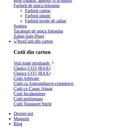
Bete frigarui, aperitiv si scobitori
Farfurii de unica folosinta
Farfurii carton
Farfurii plastic
Farfurii trestie de zahar
Sosiera
Tacamuri de unica folosinta
Zahar-Sare-Piper
Cutii din carton
Cutii din carton
Vezi toate produsele
Clasice CO3 (BAX)
Clasice CO5 (BAX)
Cutii Arhivare
Cutii cu Autosigilare/e-commerce
Cutii cu Capac Atasat
Cutii Incaltaminte
Cutii preformare
Cutii Transport Sticle
Despre noi
Magazin
Blog