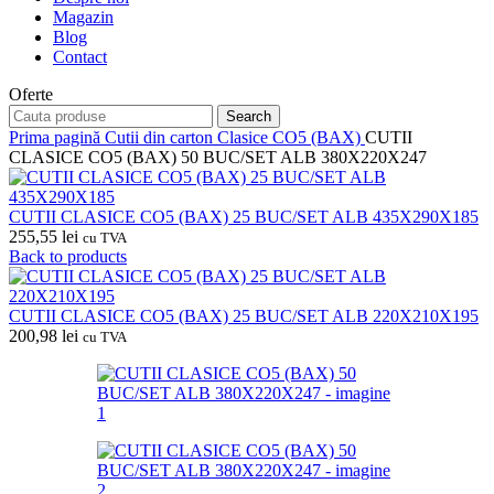
Magazin
Blog
Contact
Oferte
Search
Prima pagină
Cutii din carton
Clasice CO5 (BAX)
CUTII
CLASICE CO5 (BAX) 50 BUC/SET ALB 380X220X247
CUTII CLASICE CO5 (BAX) 25 BUC/SET ALB 435X290X185
255,55
lei
cu TVA
Back to products
CUTII CLASICE CO5 (BAX) 25 BUC/SET ALB 220X210X195
200,98
lei
cu TVA