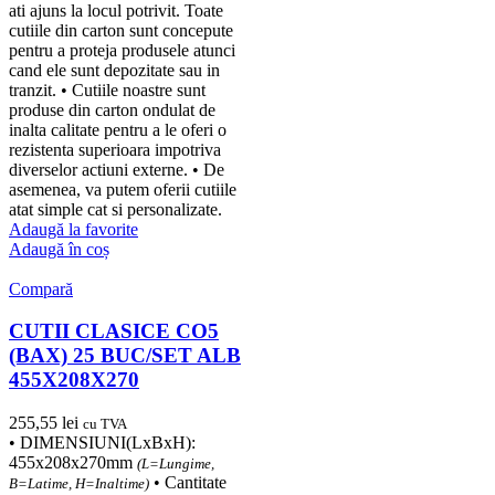
ati ajuns la locul potrivit. Toate
cutiile din carton sunt concepute
pentru a proteja produsele atunci
cand ele sunt depozitate sau in
tranzit. • Cutiile noastre sunt
produse din carton ondulat de
inalta calitate pentru a le oferi o
rezistenta superioara impotriva
diverselor actiuni externe. • De
asemenea, va putem oferii cutiile
atat simple cat si personalizate.
Adaugă la favorite
Adaugă în coș
Compară
CUTII CLASICE CO5
(BAX) 25 BUC/SET ALB
455X208X270
255,55
lei
cu TVA
• DIMENSIUNI(LxBxH):
455x208x270mm
(L=Lungime,
• Cantitate
B=Latime, H=Inaltime)