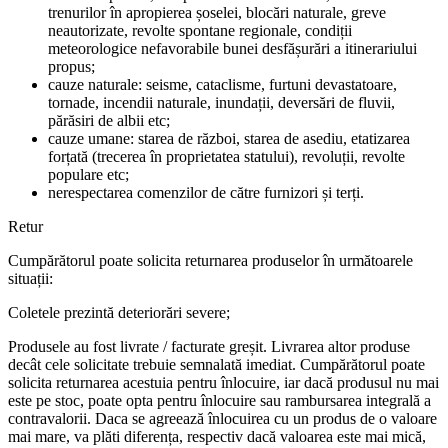
trenurilor în apropierea șoselei, blocări naturale, greve
neautorizate, revolte spontane regionale, condiții
meteorologice nefavorabile bunei desfășurări a itinerariului
propus;
cauze naturale: seisme, cataclisme, furtuni devastatoare,
tornade, incendii naturale, inundații, deversări de fluvii,
părăsiri de albii etc;
cauze umane: starea de război, starea de asediu, etatizarea
forțată (trecerea în proprietatea statului), revoluții, revolte
populare etc;
nerespectarea comenzilor de către furnizori și terți.
Retur
Cumpărătorul poate solicita returnarea produselor în următoarele
situații:
Coletele prezintă deteriorări severe;
Produsele au fost livrate / facturate greșit. Livrarea altor produse
decât cele solicitate trebuie semnalată imediat. Cumpărătorul poate
solicita returnarea acestuia pentru înlocuire, iar dacă produsul nu mai
este pe stoc, poate opta pentru înlocuire sau rambursarea integrală a
contravalorii. Daca se agreează înlocuirea cu un produs de o valoare
mai mare, va plăti diferența, respectiv dacă valoarea este mai mică,