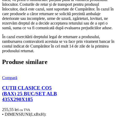
înlocuitor. Costurile de retur și de transport pentru produsul
înlocuitor, dacă este cazul, sunt suportate de Cumpărător. În cazul în
care produsele a căror returnare se solicită prezintă ambalaje
deteriorate sau incomplete, urme de uzură, zgârieturi, lovituri, ne
rezervăm dreptul de a decide acceptarea returului sau de a opri o
sumă, suma ce va fi comunicată după evaluarea prejudiciilor aduse.
În cazul exercitării dreptului legal de returnare a produsului,
rambursarea contravalorii acestuia se va face prin virament bancar în
contul indicat de Cumpărător în cel mult 14 de zile de la primirea
produsului returnat.
Produse similare
Compară
CUTII CLASICE CO5
(BAX) 25 BUC/SET ALB
435X290X185
255,55
lei
cu TVA
• DIMENSIUNI(LxBxH):