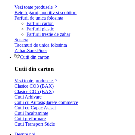
Vezi toate produsele
Bete frigarui, aperitiv si scobitori
Farfurii de unica folosinta
Farfurii carton
Farfurii plastic
Farfurii trestie de zahar
Sosiera
Tacamuri de unica folosinta
Zahar-Sare-Piper
Cutii din carton
Cutii din carton
Vezi toate produsele
Clasice CO3 (BAX)
Clasice CO5 (BAX)
Cutii Arhivare
Cutii cu Autosigilare/e-commerce
Cutii cu Capac Atasat
Cutii Incaltaminte
Cutii preformare
Cutii Transport Sticle
Despre noi