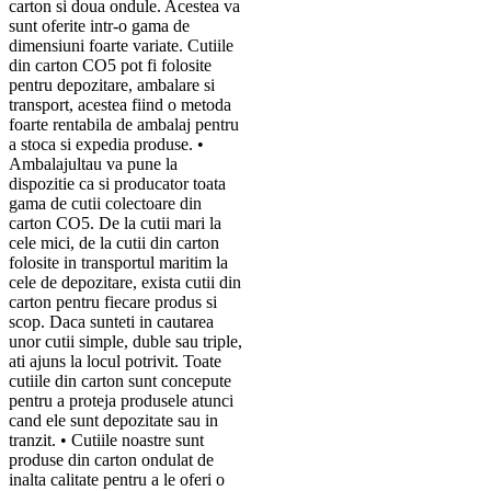
carton si doua ondule. Acestea va
sunt oferite intr-o gama de
dimensiuni foarte variate. Cutiile
din carton CO5 pot fi folosite
pentru depozitare, ambalare si
transport, acestea fiind o metoda
foarte rentabila de ambalaj pentru
a stoca si expedia produse. •
Ambalajultau va pune la
dispozitie ca si producator toata
gama de cutii colectoare din
carton CO5. De la cutii mari la
cele mici, de la cutii din carton
folosite in transportul maritim la
cele de depozitare, exista cutii din
carton pentru fiecare produs si
scop. Daca sunteti in cautarea
unor cutii simple, duble sau triple,
ati ajuns la locul potrivit. Toate
cutiile din carton sunt concepute
pentru a proteja produsele atunci
cand ele sunt depozitate sau in
tranzit. • Cutiile noastre sunt
produse din carton ondulat de
inalta calitate pentru a le oferi o