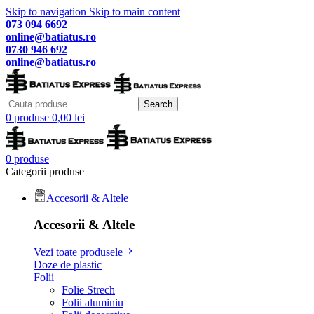
Skip to navigation
Skip to main content
073 094 6692
online@batiatus.ro
0730 946 692
online@batiatus.ro
Search
0
produse
0,00
lei
0
produse
Categorii produse
Accesorii & Altele
Accesorii & Altele
Vezi toate produsele
Doze de plastic
Folii
Folie Strech
Folii aluminiu