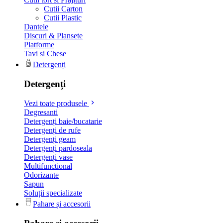
Cutii Carton
Cutii Plastic
Dantele
Discuri & Plansete
Platforme
Tavi si Chese
Detergenți
Detergenți
Vezi toate produsele
Degresanti
Detergenți baie/bucatarie
Detergenți de rufe
Detergenți geam
Detergenți pardoseala
Detergenți vase
Multifunctional
Odorizante
Sapun
Soluții specializate
Pahare și accesorii