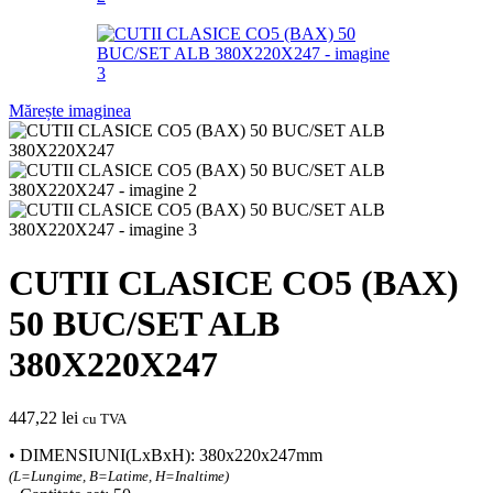
Mărește imaginea
CUTII CLASICE CO5 (BAX)
50 BUC/SET ALB
380X220X247
447,22
lei
cu TVA
• DIMENSIUNI(LxBxH): 380x220x247mm
(L=Lungime, B=Latime, H=Inaltime)