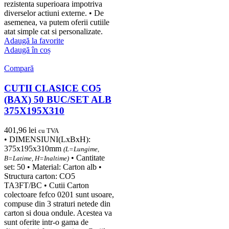
rezistenta superioara impotriva
diverselor actiuni externe. • De
asemenea, va putem oferii cutiile
atat simple cat si personalizate.
Adaugă la favorite
Adaugă în coș
Compară
CUTII CLASICE CO5
(BAX) 50 BUC/SET ALB
375X195X310
401,96
lei
cu TVA
• DIMENSIUNI(LxBxH):
375x195x310mm
(L=Lungime,
• Cantitate
B=Latime, H=Inaltime)
set: 50 • Material: Carton alb •
Structura carton: CO5
TA3FT/BC • Cutii Carton
colectoare fefco 0201 sunt usoare,
compuse din 3 straturi netede din
carton si doua ondule. Acestea va
sunt oferite intr-o gama de