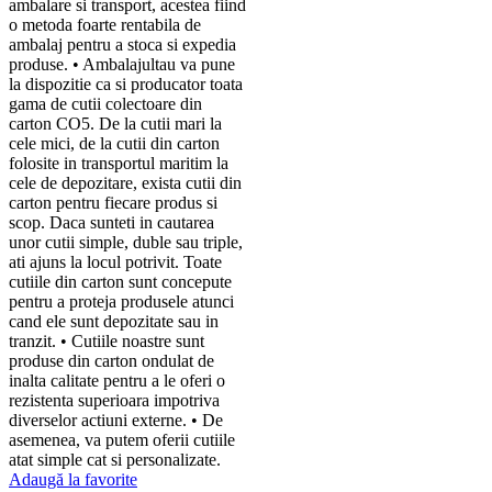
ambalare si transport, acestea fiind
o metoda foarte rentabila de
ambalaj pentru a stoca si expedia
produse. • Ambalajultau va pune
la dispozitie ca si producator toata
gama de cutii colectoare din
carton CO5. De la cutii mari la
cele mici, de la cutii din carton
folosite in transportul maritim la
cele de depozitare, exista cutii din
carton pentru fiecare produs si
scop. Daca sunteti in cautarea
unor cutii simple, duble sau triple,
ati ajuns la locul potrivit. Toate
cutiile din carton sunt concepute
pentru a proteja produsele atunci
cand ele sunt depozitate sau in
tranzit. • Cutiile noastre sunt
produse din carton ondulat de
inalta calitate pentru a le oferi o
rezistenta superioara impotriva
diverselor actiuni externe. • De
asemenea, va putem oferii cutiile
atat simple cat si personalizate.
Adaugă la favorite