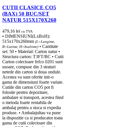
CUTII CLASICE CO5
(BAX) 50 BUC/SET
NATUR 515X170X260
479,16
lei
cu TVA
• DIMENSIUNI(LxBxH):
515x170x260mm
(L=Lungime,
• Cantitate
B=Latime, H=Inaltime)
set: 50 • Material: Carton natur •
Structura carton: T3FT/BC • Cutii
Carton colectoare fefco 0201 sunt
usoare, compuse din 3 straturi
netede din carton si doua ondule.
Acestea va sunt oferite intr-o
gama de dimensiuni foarte variate.
Cutiile din carton CO5 pot fi
folosite pentru depozitare,
ambalare si transport, acestea fiind
o metoda foarte rentabila de
ambalaj pentru a stoca si expedia
produse. • Ambalajultau va pune
la dispozitie ca si producator toata
gama de cutii colectoare din