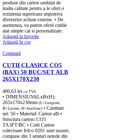
produse din carton ondulat de
inalta calitate pentru a le oferi o
rezistenta superioara impotriva
diverselor actiuni externe. • De
asemenea, va putem oferii cutiile
atat simple cat si personalizate.
Adaugă la favorite
Adaugă în coș
Compară
CUTII CLASICE CO5
(BAX) 50 BUC/SET ALB
265X170X230
400,63
lei
cu TVA
• DIMENSIUNI(LxBxH):
265x170x230mm
(L=Lungime,
• Cantitate
B=Latime, H=Inaltime)
set: 50 • Material: Carton alb •
Structura carton: CO5
TA3FT/BC • Cutii Carton
colectoare fefco 0201 sunt usoare,
compuse din 3 straturi netede din