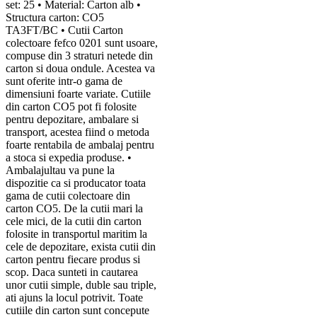
set: 25 • Material: Carton alb •
Structura carton: CO5
TA3FT/BC • Cutii Carton
colectoare fefco 0201 sunt usoare,
compuse din 3 straturi netede din
carton si doua ondule. Acestea va
sunt oferite intr-o gama de
dimensiuni foarte variate. Cutiile
din carton CO5 pot fi folosite
pentru depozitare, ambalare si
transport, acestea fiind o metoda
foarte rentabila de ambalaj pentru
a stoca si expedia produse. •
Ambalajultau va pune la
dispozitie ca si producator toata
gama de cutii colectoare din
carton CO5. De la cutii mari la
cele mici, de la cutii din carton
folosite in transportul maritim la
cele de depozitare, exista cutii din
carton pentru fiecare produs si
scop. Daca sunteti in cautarea
unor cutii simple, duble sau triple,
ati ajuns la locul potrivit. Toate
cutiile din carton sunt concepute