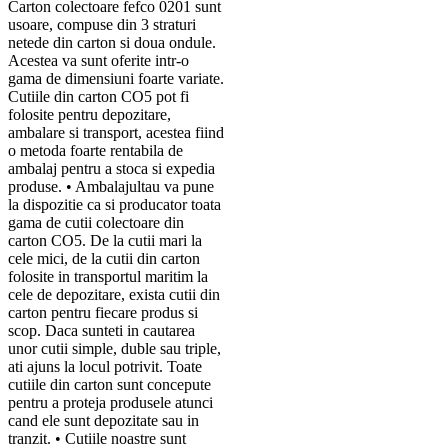
Carton colectoare fefco 0201 sunt
usoare, compuse din 3 straturi
netede din carton si doua ondule.
Acestea va sunt oferite intr-o
gama de dimensiuni foarte variate.
Cutiile din carton CO5 pot fi
folosite pentru depozitare,
ambalare si transport, acestea fiind
o metoda foarte rentabila de
ambalaj pentru a stoca si expedia
produse. • Ambalajultau va pune
la dispozitie ca si producator toata
gama de cutii colectoare din
carton CO5. De la cutii mari la
cele mici, de la cutii din carton
folosite in transportul maritim la
cele de depozitare, exista cutii din
carton pentru fiecare produs si
scop. Daca sunteti in cautarea
unor cutii simple, duble sau triple,
ati ajuns la locul potrivit. Toate
cutiile din carton sunt concepute
pentru a proteja produsele atunci
cand ele sunt depozitate sau in
tranzit. • Cutiile noastre sunt