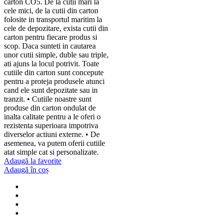
carton CO5. De la cutii mari la
cele mici, de la cutii din carton
folosite in transportul maritim la
cele de depozitare, exista cutii din
carton pentru fiecare produs si
scop. Daca sunteti in cautarea
unor cutii simple, duble sau triple,
ati ajuns la locul potrivit. Toate
cutiile din carton sunt concepute
pentru a proteja produsele atunci
cand ele sunt depozitate sau in
tranzit. • Cutiile noastre sunt
produse din carton ondulat de
inalta calitate pentru a le oferi o
rezistenta superioara impotriva
diverselor actiuni externe. • De
asemenea, va putem oferii cutiile
atat simple cat si personalizate.
Adaugă la favorite
Adaugă în coș