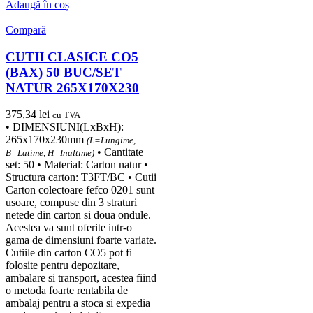
Adaugă în coș
Compară
CUTII CLASICE CO5
(BAX) 50 BUC/SET
NATUR 265X170X230
375,34
lei
cu TVA
• DIMENSIUNI(LxBxH):
265x170x230mm
(L=Lungime,
• Cantitate
B=Latime, H=Inaltime)
set: 50 • Material: Carton natur •
Structura carton: T3FT/BC • Cutii
Carton colectoare fefco 0201 sunt
usoare, compuse din 3 straturi
netede din carton si doua ondule.
Acestea va sunt oferite intr-o
gama de dimensiuni foarte variate.
Cutiile din carton CO5 pot fi
folosite pentru depozitare,
ambalare si transport, acestea fiind
o metoda foarte rentabila de
ambalaj pentru a stoca si expedia