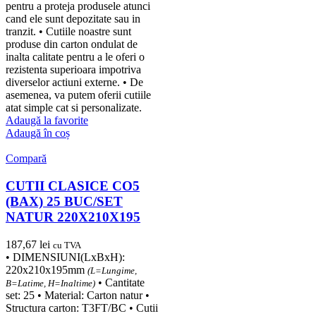
pentru a proteja produsele atunci
cand ele sunt depozitate sau in
tranzit. • Cutiile noastre sunt
produse din carton ondulat de
inalta calitate pentru a le oferi o
rezistenta superioara impotriva
diverselor actiuni externe. • De
asemenea, va putem oferii cutiile
atat simple cat si personalizate.
Adaugă la favorite
Adaugă în coș
Compară
CUTII CLASICE CO5
(BAX) 25 BUC/SET
NATUR 220X210X195
187,67
lei
cu TVA
• DIMENSIUNI(LxBxH):
220x210x195mm
(L=Lungime,
• Cantitate
B=Latime, H=Inaltime)
set: 25 • Material: Carton natur •
Structura carton: T3FT/BC • Cutii