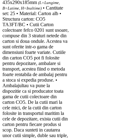
435x290x185mm
(L=Lungime,
• Cantitate
B=Latime, H=Inaltime)
set: 25 • Material: Carton alb •
Structura carton: CO5
TA3FT/BC • Cutii Carton
colectoare fefco 0201 sunt usoare,
compuse din 3 straturi netede din
carton si doua ondule. Acestea va
sunt oferite intr-o gama de
dimensiuni foarte variate. Cutiile
din carton CO5 pot fi folosite
pentru depozitare, ambalare si
transport, acestea fiind o metoda
foarte rentabila de ambalaj pentru
a stoca si expedia produse. •
Ambalajultau va pune la
dispozitie ca si producator toata
gama de cutii colectoare din
carton CO5. De la cutii mari la
cele mici, de la cutii din carton
folosite in transportul maritim la
cele de depozitare, exista cutii din
carton pentru fiecare produs si
scop. Daca sunteti in cautarea
unor cutii simple, duble sau triple,