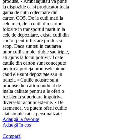
produse. • Ambalajultau va pune
la dispozitie ca si producator toata
gama de cutii colectoare din
carton CO5. De la cutii mari la
cele mici, de la cutii din carton
folosite in transportul maritim la
cele de depozitare, exista cutii din
carton pentru fiecare produs si
scop. Daca sunteti in cautarea
unor cutii simple, duble sau triple,
ati ajuns la locul potrivit. Toate
cutiile din carton sunt concepute
pentru a proteja produsele atunci
cand ele sunt depozitate sau in
tranzit. • Cutiile noastre sunt
produse din carton ondulat de
inalta calitate pentru a le oferi o
rezistenta superioara impotriva
diverselor actiuni externe. • De
asemenea, va putem oferii cutiile
atat simple cat si personalizate.
Adaugă la favorite
Adaugă în coș
Compară