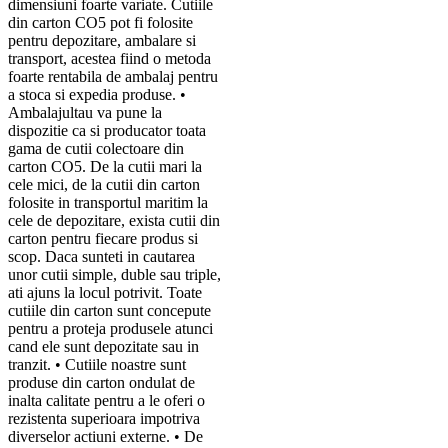
dimensiuni foarte variate. Cutiile
din carton CO5 pot fi folosite
pentru depozitare, ambalare si
transport, acestea fiind o metoda
foarte rentabila de ambalaj pentru
a stoca si expedia produse. •
Ambalajultau va pune la
dispozitie ca si producator toata
gama de cutii colectoare din
carton CO5. De la cutii mari la
cele mici, de la cutii din carton
folosite in transportul maritim la
cele de depozitare, exista cutii din
carton pentru fiecare produs si
scop. Daca sunteti in cautarea
unor cutii simple, duble sau triple,
ati ajuns la locul potrivit. Toate
cutiile din carton sunt concepute
pentru a proteja produsele atunci
cand ele sunt depozitate sau in
tranzit. • Cutiile noastre sunt
produse din carton ondulat de
inalta calitate pentru a le oferi o
rezistenta superioara impotriva
diverselor actiuni externe. • De