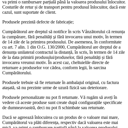
va primi o rambursare parțială până la valoarea produsului înlocuitor.
Costurile de retur și de transport pentru produsul înlocuitor, dacă este
cazul, sunt suportate de client.
Produsele prezintă defecte de fabricație;
Cumpărătorul are dreptul să notifice în scris Vânzătorului că renunța
la cumpărare, fără penalități şi fără invocarea unui motiv, în termen
de 14 zile de la primirea produsului. De asemenea, în conformitate
cu art. 7 alin. 1 din O.G. 130/2000, Cumpărătorul are dreptul de a
denunța unilateral contractul la distanță, în scris, în termen de 14 zile
de la data primirii produsului/produselor, fără penalități și fără
invocarea vreunui motiv. În acest caz, cheltuielile directe de
returnare a produselor vor cădea, conform legii, în sarcina
Cumpărătorului.
Produsele trebuie să fie returnate în ambalajul original, cu factura
atașată, să nu prezinte urme de uzură fizică sau deteriorare.
Produsele personalizate nu pot fi returnate. Vă rugăm să aveți în
vedere că aceste produse sunt create după configurațiile specificate
de dumneavoastră, deci nu pot fi schimbate sau returnate.
Dacă se agreează înlocuirea cu un produs de o valoare mai mare,
Cumpărătorul va plăti diferența, respectiv dacă valoarea este mai
mică, va primi o rambursare parțială până la valoarea produsului