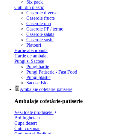
Six pack
Cutii din plastic
Caserole diverse
Caserole fructe
Caserole oua
Caserole PP / termo
Caserole salata
Caserole sushi
Platouri
Hartie absorbanta
Hartie de ambalat
Pungi si Sacose
Pungi hartie
Pungi Patiserie - Fast Food
Pungi plastic
Sacose Bio
Ambalaje cofetărie-patiserie
Ambalaje cofetărie-patiserie
Vezi toate produsele
Bol Inghetata
Cupa desert
Cutii cozonac
Cutii tort si Prajituri