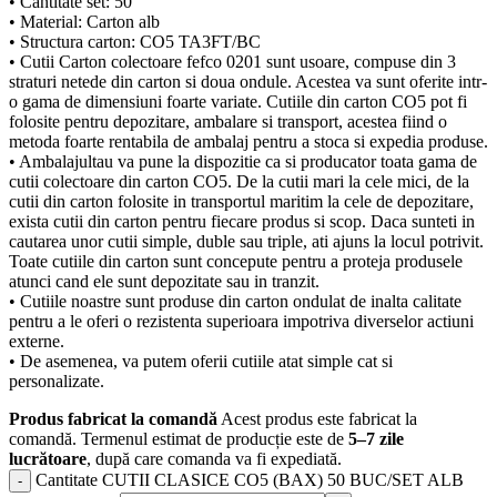
• Cantitate set: 50
• Material: Carton alb
• Structura carton: CO5 TA3FT/BC
• Cutii Carton colectoare fefco 0201 sunt usoare, compuse din 3
straturi netede din carton si doua ondule. Acestea va sunt oferite intr-
o gama de dimensiuni foarte variate. Cutiile din carton CO5 pot fi
folosite pentru depozitare, ambalare si transport, acestea fiind o
metoda foarte rentabila de ambalaj pentru a stoca si expedia produse.
• Ambalajultau va pune la dispozitie ca si producator toata gama de
cutii colectoare din carton CO5. De la cutii mari la cele mici, de la
cutii din carton folosite in transportul maritim la cele de depozitare,
exista cutii din carton pentru fiecare produs si scop. Daca sunteti in
cautarea unor cutii simple, duble sau triple, ati ajuns la locul potrivit.
Toate cutiile din carton sunt concepute pentru a proteja produsele
atunci cand ele sunt depozitate sau in tranzit.
• Cutiile noastre sunt produse din carton ondulat de inalta calitate
pentru a le oferi o rezistenta superioara impotriva diverselor actiuni
externe.
• De asemenea, va putem oferii cutiile atat simple cat si
personalizate.
Produs fabricat la comandă
Acest produs este fabricat la
comandă. Termenul estimat de producție este de
5–7 zile
lucrătoare
, după care comanda va fi expediată.
Cantitate CUTII CLASICE CO5 (BAX) 50 BUC/SET ALB