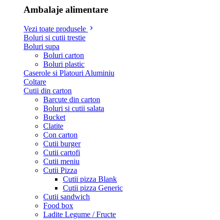
Ambalaje alimentare
Vezi toate produsele
Boluri si cutii trestie
Boluri supa
Boluri carton
Boluri plastic
Caserole si Platouri Aluminiu
Coltare
Cutii din carton
Barcute din carton
Boluri si cutii salata
Bucket
Clatite
Con carton
Cutii burger
Cutii cartofi
Cutii meniu
Cutii Pizza
Cutii pizza Blank
Cutii pizza Generic
Cutii sandwich
Food box
Ladite Legume / Fructe