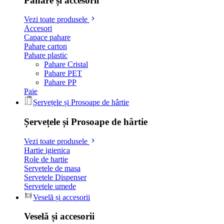
Pahare și accesorii
Vezi toate produsele
Accesori
Capace pahare
Pahare carton
Pahare plastic
Pahare Cristal
Pahare PET
Pahare PP
Paie
Șervețele și Prosoape de hârtie
Șervețele și Prosoape de hârtie
Vezi toate produsele
Hartie igienica
Role de hartie
Servetele de masa
Servetele Dispenser
Servetele umede
Veselă și accesorii
Veselă și accesorii