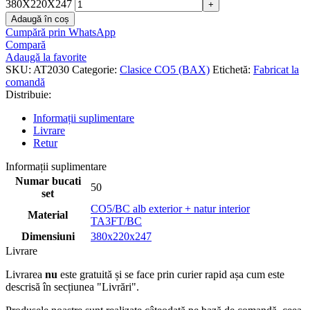
380X220X247
Adaugă în coș
Cumpără prin WhatsApp
Compară
Adaugă la favorite
SKU:
AT2030
Categorie:
Clasice CO5 (BAX)
Etichetă:
Fabricat la
comandă
Distribuie:
Informații suplimentare
Livrare
Retur
Informații suplimentare
Numar bucati
50
set
CO5/BC alb exterior + natur interior
Material
TA3FT/BC
Dimensiuni
380x220x247
Livrare
Livrarea
nu
este gratuită și se face prin curier rapid așa cum este
descrisă în secțiunea "Livrări".