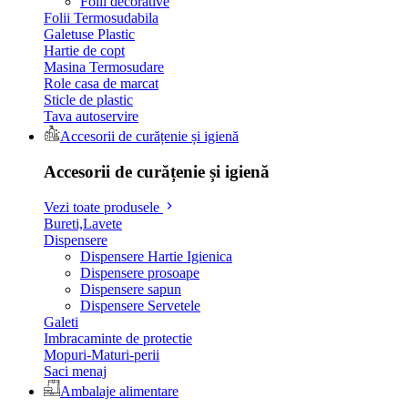
Folii decorative
Folii Termosudabila
Galetuse Plastic
Hartie de copt
Masina Termosudare
Role casa de marcat
Sticle de plastic
Tava autoservire
Accesorii de curățenie și igienă
Accesorii de curățenie și igienă
Vezi toate produsele
Bureti,Lavete
Dispensere
Dispensere Hartie Igienica
Dispensere prosoape
Dispensere sapun
Dispensere Servetele
Galeti
Imbracaminte de protectie
Mopuri-Maturi-perii
Saci menaj
Ambalaje alimentare