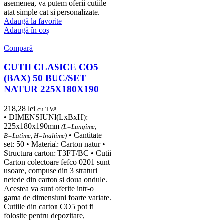
asemenea, va putem oferii cutiile
atat simple cat si personalizate.
Adaugă la favorite
Adaugă în coș
Compară
CUTII CLASICE CO5
(BAX) 50 BUC/SET
NATUR 225X180X190
218,28
lei
cu TVA
• DIMENSIUNI(LxBxH):
225x180x190mm
(L=Lungime,
• Cantitate
B=Latime, H=Inaltime)
set: 50 • Material: Carton natur •
Structura carton: T3FT/BC • Cutii
Carton colectoare fefco 0201 sunt
usoare, compuse din 3 straturi
netede din carton si doua ondule.
Acestea va sunt oferite intr-o
gama de dimensiuni foarte variate.
Cutiile din carton CO5 pot fi
folosite pentru depozitare,