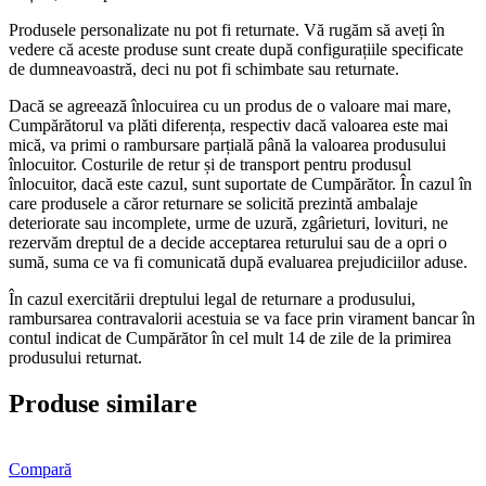
Produsele personalizate nu pot fi returnate. Vă rugăm să aveți în
vedere că aceste produse sunt create după configurațiile specificate
de dumneavoastră, deci nu pot fi schimbate sau returnate.
Dacă se agreează înlocuirea cu un produs de o valoare mai mare,
Cumpărătorul va plăti diferența, respectiv dacă valoarea este mai
mică, va primi o rambursare parțială până la valoarea produsului
înlocuitor. Costurile de retur și de transport pentru produsul
înlocuitor, dacă este cazul, sunt suportate de Cumpărător. În cazul în
care produsele a căror returnare se solicită prezintă ambalaje
deteriorate sau incomplete, urme de uzură, zgârieturi, lovituri, ne
rezervăm dreptul de a decide acceptarea returului sau de a opri o
sumă, suma ce va fi comunicată după evaluarea prejudiciilor aduse.
În cazul exercitării dreptului legal de returnare a produsului,
rambursarea contravalorii acestuia se va face prin virament bancar în
contul indicat de Cumpărător în cel mult 14 de zile de la primirea
produsului returnat.
Produse similare
Compară