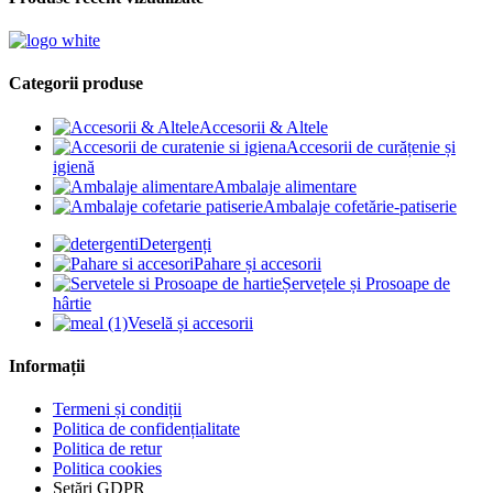
Categorii produse
Accesorii & Altele
Accesorii de curățenie și
igienă
Ambalaje alimentare
Ambalaje cofetărie-patiserie
Detergenți
Pahare și accesorii
Șervețele și Prosoape de
hârtie
Veselă și accesorii
Informații
Termeni și condiții
Politica de confidențialitate
Politica de retur
Politica cookies
Setări GDPR