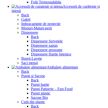
Folii Termosudabila
Accesorii de curățenie și
igienă
Back
Galeti
Imbracaminte de protectie
Mopuri-Maturi-perii
Dispensere
Back
Dispensere Servetele
Dispensere sapun
Dispensere prosoape
Dispensere Hartie Igienica
Bureti,Lavete
Saci menaj
Ambalaje alimentare
Back
Pungi si Sacose
Back
Pungi hartie
Pungi Patiserie – Fast Food
Pungi plastic
Sacose Bio
Cutii din plastic
Back