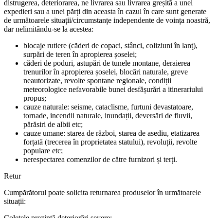
distrugerea, deteriorarea, ne livrarea sau livrarea greșită a unei
expedieri sau a unei părți din aceasta în cazul în care sunt generate
de următoarele situații/circumstanțe independente de voința noastră,
dar nelimitându-se la acestea:
blocaje rutiere (căderi de copaci, stânci, coliziuni în lanț),
surpări de teren în apropierea șoselei;
căderi de poduri, astupări de tunele montane, deraierea
trenurilor în apropierea șoselei, blocări naturale, greve
neautorizate, revolte spontane regionale, condiții
meteorologice nefavorabile bunei desfășurări a itinerariului
propus;
cauze naturale: seisme, cataclisme, furtuni devastatoare,
tornade, incendii naturale, inundații, deversări de fluvii,
părăsiri de albii etc;
cauze umane: starea de război, starea de asediu, etatizarea
forțată (trecerea în proprietatea statului), revoluții, revolte
populare etc;
nerespectarea comenzilor de către furnizori și terți.
Retur
Cumpărătorul poate solicita returnarea produselor în următoarele
situații:
Coletele prezintă deteriorări severe;