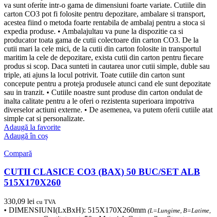
va sunt oferite intr-o gama de dimensiuni foarte variate. Cutiile din
carton CO3 pot fi folosite pentru depozitare, ambalare si transport,
acestea fiind o metoda foarte rentabila de ambalaj pentru a stoca si
expedia produse. • Ambalajultau va pune la dispozitie ca si
producator toata gama de cutii colectoare din carton CO3. De la
cutii mari la cele mici, de la cutii din carton folosite in transportul
maritim la cele de depozitare, exista cutii din carton pentru fiecare
produs si scop. Daca sunteti in cautarea unor cutii simple, duble sau
triple, ati ajuns la locul potrivit. Toate cutiile din carton sunt
concepute pentru a proteja produsele atunci cand ele sunt depozitate
sau in tranzit. • Cutiile noastre sunt produse din carton ondulat de
inalta calitate pentru a le oferi o rezistenta superioara impotriva
diverselor actiuni externe. • De asemenea, va putem oferii cutiile atat
simple cat si personalizate.
Adaugă la favorite
Adaugă în coș
Compară
CUTII CLASICE CO3 (BAX) 50 BUC/SET ALB
515X170X260
330,09
lei
cu TVA
• DIMENSIUNI(LxBxH): 515X170X260mm
(L=Lungime, B=Latime,