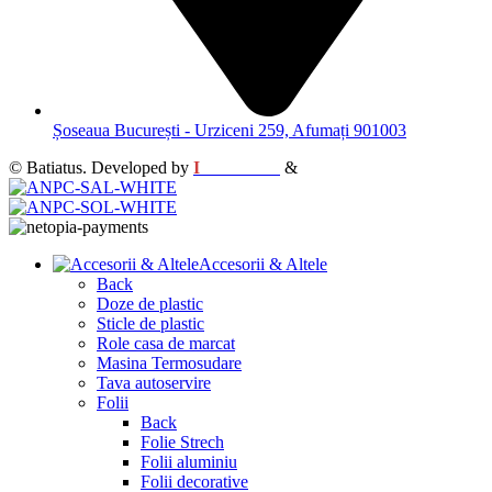
Șoseaua București - Urziceni 259, Afumați 901003
© Batiatus. Developed by
I
MCreative
&
WEBC
Accesorii & Altele
Back
Doze de plastic
Sticle de plastic
Role casa de marcat
Masina Termosudare
Tava autoservire
Folii
Back
Folie Strech
Folii aluminiu
Folii decorative