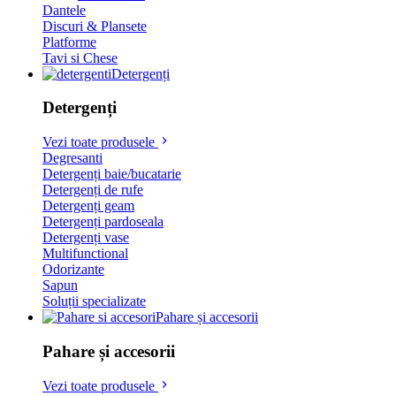
Dantele
Discuri & Plansete
Platforme
Tavi si Chese
Detergenți
Detergenți
Vezi toate produsele
Degresanti
Detergenți baie/bucatarie
Detergenți de rufe
Detergenți geam
Detergenți pardoseala
Detergenți vase
Multifunctional
Odorizante
Sapun
Soluții specializate
Pahare și accesorii
Pahare și accesorii
Vezi toate produsele