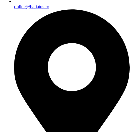
online@batiatus.ro