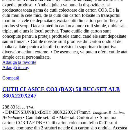
expedia produse. • Ambalajultau va pune la dispozitie ca si
producator toata gama de cutii colectoare din carton CO3. De la
cutii mari la cele mici, de la cutii din carton folosite in transportul
maritim la cele de depozitare, exista cutii din carton pentru fiecare
produs si scop. Daca sunteti in cautarea unor cutii simple, duble sau
triple, ati ajuns la locul potrivit. Toate cutiile din carton sunt
concepute pentru a proteja produsele atunci cand ele sunt depozitate
sau in tranzit. • Cutiile noastre sunt produse din carton ondulat de
inalta calitate pentru a le oferi o rezistenta superioara impotriva
diverselor actiuni externe. • De asemenea, va putem oferii cutiile atat
simple cat si personalizate.
Adaugă la favorite
Adaugă în coș
Compară
CUTII CLASICE CO3 (BAX) 50 BUC/SET ALB
380X220X247
288,83
lei
cu TVA
• DIMENSIUNI(LxBxH): 380X220X247mm
(L=Lungime, B=Latime,
• Cantitate set: 50 • Material: Carton alb • Structura
H=Inaltime)
carton: CO3 TAFT/B • Cutii carton colectoare fefco 0201 sunt
usoare, compuse din 2 straturi netede din carton si o ondula. Acestea