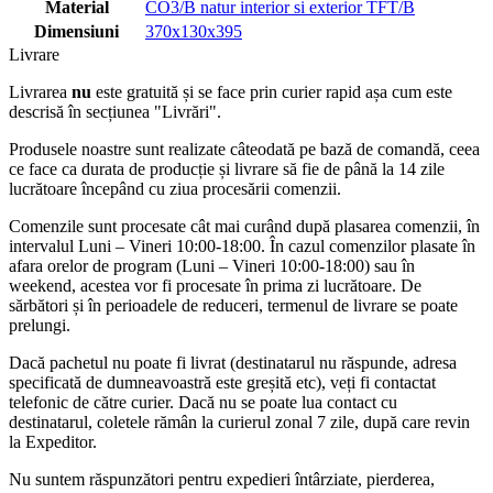
Material
CO3/B natur interior si exterior TFT/B
Dimensiuni
370x130x395
Livrare
Livrarea
nu
este gratuită și se face prin curier rapid așa cum este
descrisă în secțiunea "Livrări".
Produsele noastre sunt realizate câteodată pe bază de comandă, ceea
ce face ca durata de producție și livrare să fie de până la 14 zile
lucrătoare începând cu ziua procesării comenzii.
Comenzile sunt procesate cât mai curând după plasarea comenzii, în
intervalul Luni – Vineri 10:00-18:00. În cazul comenzilor plasate în
afara orelor de program (Luni – Vineri 10:00-18:00) sau în
weekend, acestea vor fi procesate în prima zi lucrătoare. De
sărbători și în perioadele de reduceri, termenul de livrare se poate
prelungi.
Dacă pachetul nu poate fi livrat (destinatarul nu răspunde, adresa
specificată de dumneavoastră este greșită etc), veți fi contactat
telefonic de către curier. Dacă nu se poate lua contact cu
destinatarul, coletele rămân la curierul zonal 7 zile, după care revin
la Expeditor.
Nu suntem răspunzători pentru expedieri întârziate, pierderea,