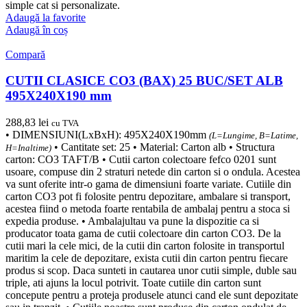
simple cat si personalizate.
Adaugă la favorite
Adaugă în coș
Compară
CUTII CLASICE CO3 (BAX) 25 BUC/SET ALB
495X240X190 mm
288,83
lei
cu TVA
• DIMENSIUNI(LxBxH): 495X240X190mm
(L=Lungime, B=Latime,
• Cantitate set: 25 • Material: Carton alb • Structura
H=Inaltime)
carton: CO3 TAFT/B • Cutii carton colectoare fefco 0201 sunt
usoare, compuse din 2 straturi netede din carton si o ondula. Acestea
va sunt oferite intr-o gama de dimensiuni foarte variate. Cutiile din
carton CO3 pot fi folosite pentru depozitare, ambalare si transport,
acestea fiind o metoda foarte rentabila de ambalaj pentru a stoca si
expedia produse. • Ambalajultau va pune la dispozitie ca si
producator toata gama de cutii colectoare din carton CO3. De la
cutii mari la cele mici, de la cutii din carton folosite in transportul
maritim la cele de depozitare, exista cutii din carton pentru fiecare
produs si scop. Daca sunteti in cautarea unor cutii simple, duble sau
triple, ati ajuns la locul potrivit. Toate cutiile din carton sunt
concepute pentru a proteja produsele atunci cand ele sunt depozitate