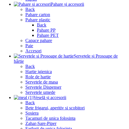
Pahare și accesorii
Back
Pahare carton
Pahare plastic
Back
Pahare PP
Pahare PET
Capace pahare
Paie
Accesori
Șervețele și Prosoape de
hârtie
Back
Hartie igienica
Role de hartie
Servetele de masa
Servetele Dispenser
Servetele umede
Veselă și accesorii
Back
Bete frigarui, aperitiv si scobitori
Sosiera
Tacamuri de unica folosinta
Zahar-Sare-Piper
Farfurii de unica folosinta