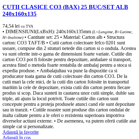
CUTII CLASICE CO3 (BAX) 25 BUC/SET ALB
240x160x135
74,54
lei
cu TVA
• DIMENSIUNI(LxBxH): 240x160x135mm
(L=Lungime, B=Latime,
• Cantitate set: 25 • Material: Carton alb • Structura
H=Inaltime)
carton: CO3 TAFT/B • Cutii carton colectoare fefco 0201 sunt
usoare, compuse din 2 straturi netede din carton si o ondula. Acestea
va sunt oferite intr-o gama de dimensiuni foarte variate. Cutiile din
carton CO3 pot fi folosite pentru depozitare, ambalare si transport,
acestea fiind o metoda foarte rentabila de ambalaj pentru a stoca si
expedia produse. • Ambalajultau va pune la dispozitie ca si
producator toata gama de cutii colectoare din carton CO3. De la
cutii mari la cele mici, de la cutii din carton folosite in transportul
maritim la cele de depozitare, exista cutii din carton pentru fiecare
produs si scop. Daca sunteti in cautarea unor cutii simple, duble sau
triple, ati ajuns la locul potrivit. Toate cutiile din carton sunt
concepute pentru a proteja produsele atunci cand ele sunt depozitate
sau in tranzit. • Cutiile noastre sunt produse din carton ondulat de
inalta calitate pentru a le oferi o rezistenta superioara impotriva
diverselor actiuni externe. • De asemenea, va putem oferii cutiile atat
simple cat si personalizate.
Adaugă la favorite
Adaugă în coș