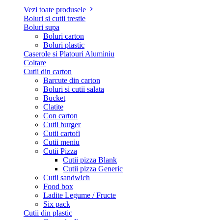
Vezi toate produsele
Boluri si cutii trestie
Boluri supa
Boluri carton
Boluri plastic
Caserole si Platouri Aluminiu
Coltare
Cutii din carton
Barcute din carton
Boluri si cutii salata
Bucket
Clatite
Con carton
Cutii burger
Cutii cartofi
Cutii meniu
Cutii Pizza
Cutii pizza Blank
Cutii pizza Generic
Cutii sandwich
Food box
Ladite Legume / Fructe
Six pack
Cutii din plastic