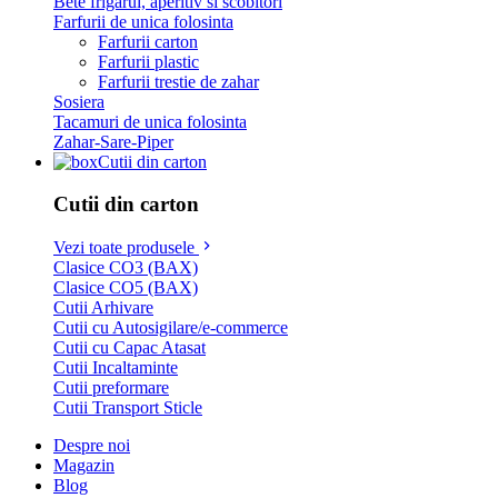
Bete frigarui, aperitiv si scobitori
Farfurii de unica folosinta
Farfurii carton
Farfurii plastic
Farfurii trestie de zahar
Sosiera
Tacamuri de unica folosinta
Zahar-Sare-Piper
Cutii din carton
Cutii din carton
Vezi toate produsele
Clasice CO3 (BAX)
Clasice CO5 (BAX)
Cutii Arhivare
Cutii cu Autosigilare/e-commerce
Cutii cu Capac Atasat
Cutii Incaltaminte
Cutii preformare
Cutii Transport Sticle
Despre noi
Magazin
Blog