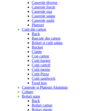
Caserole diverse
Caserole fructe
Caserole oua
Caserole salata
Caserole sushi
Platouri
Cutii din carton
Back
Barcute din carton
Boluri si cutii salata
Bucket
Clatite
Con carton
Cutii burger
Cutii cartofi
Cutii meniu
Cutii Pizza
Cutii sandwich
Food box
Caserole si Platouri Aluminiu
Coltare
Boluri supa
Back
Boluri carton
Boluri plastic