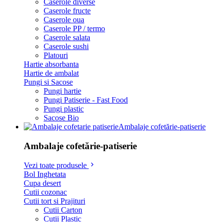
Caserole diverse
Caserole fructe
Caserole oua
Caserole PP / termo
Caserole salata
Caserole sushi
Platouri
Hartie absorbanta
Hartie de ambalat
Pungi si Sacose
Pungi hartie
Pungi Patiserie - Fast Food
Pungi plastic
Sacose Bio
Ambalaje cofetărie-patiserie
Ambalaje cofetărie-patiserie
Vezi toate produsele
Bol Inghetata
Cupa desert
Cutii cozonac
Cutii tort si Prajituri
Cutii Carton
Cutii Plastic