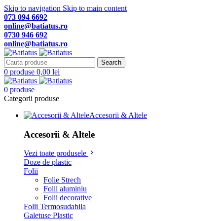
Skip to navigation
Skip to main content
073 094 6692
online@batiatus.ro
0730 946 692
online@batiatus.ro
Search
0
produse
0,00
lei
0
produse
Categorii produse
Accesorii & Altele
Accesorii & Altele
Vezi toate produsele
Doze de plastic
Folii
Folie Strech
Folii aluminiu
Folii decorative
Folii Termosudabila
Galetuse Plastic