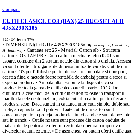
Compară
CUTII CLASICE CO3 (BAX) 25 BUC/SET ALB
435X290X185
165,04
lei
cu TVA
• DIMENSIUNI(LxBxH): 435X290X185mm
(L=Lungime, B=Latime,
• Cantitate set: 25 • Material: Carton alb • Structura
H=Inaltime)
carton: CO3 TAFT/B • Cutii carton colectoare fefco 0201 sunt
usoare, compuse din 2 straturi netede din carton si o ondula. Acestea
va sunt oferite intr-o gama de dimensiuni foarte variate. Cutiile din
carton CO3 pot fi folosite pentru depozitare, ambalare si transport,
acestea fiind o metoda foarte rentabila de ambalaj pentru a stoca si
expedia produse. • Ambalajultau va pune la dispozitie ca si
producator toata gama de cutii colectoare din carton CO3. De la
cutii mari la cele mici, de la cutii din carton folosite in transportul
maritim la cele de depozitare, exista cutii din carton pentru fiecare
produs si scop. Daca sunteti in cautarea unor cutii simple, duble sau
triple, ati ajuns la locul potrivit. Toate cutiile din carton sunt
concepute pentru a proteja produsele atunci cand ele sunt depozitate
sau in tranzit. • Cutiile noastre sunt produse din carton ondulat de
inalta calitate pentru a le oferi o rezistenta superioara impotriva
diverselor actiuni externe. • De asemenea, va putem oferii cutiile atat