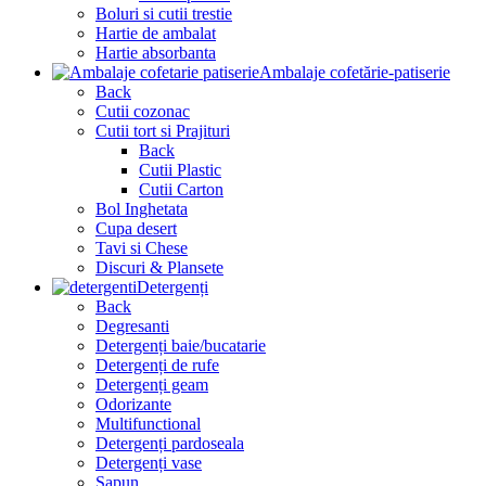
Boluri si cutii trestie
Hartie de ambalat
Hartie absorbanta
Ambalaje cofetărie-patiserie
Back
Cutii cozonac
Cutii tort si Prajituri
Back
Cutii Plastic
Cutii Carton
Bol Inghetata
Cupa desert
Tavi si Chese
Discuri & Plansete
Detergenți
Back
Degresanti
Detergenți baie/bucatarie
Detergenți de rufe
Detergenți geam
Odorizante
Multifunctional
Detergenți pardoseala
Detergenți vase
Sapun