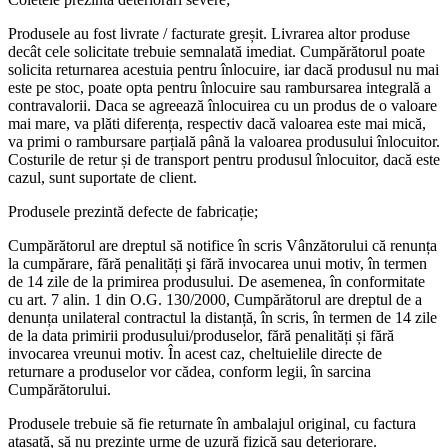
Produsele au fost livrate / facturate greșit. Livrarea altor produse
decât cele solicitate trebuie semnalată imediat. Cumpărătorul poate
solicita returnarea acestuia pentru înlocuire, iar dacă produsul nu mai
este pe stoc, poate opta pentru înlocuire sau rambursarea integrală a
contravalorii. Daca se agreează înlocuirea cu un produs de o valoare
mai mare, va plăti diferența, respectiv dacă valoarea este mai mică,
va primi o rambursare parțială până la valoarea produsului înlocuitor.
Costurile de retur și de transport pentru produsul înlocuitor, dacă este
cazul, sunt suportate de client.
Produsele prezintă defecte de fabricație;
Cumpărătorul are dreptul să notifice în scris Vânzătorului că renunța
la cumpărare, fără penalități şi fără invocarea unui motiv, în termen
de 14 zile de la primirea produsului. De asemenea, în conformitate
cu art. 7 alin. 1 din O.G. 130/2000, Cumpărătorul are dreptul de a
denunța unilateral contractul la distanță, în scris, în termen de 14 zile
de la data primirii produsului/produselor, fără penalități și fără
invocarea vreunui motiv. În acest caz, cheltuielile directe de
returnare a produselor vor cădea, conform legii, în sarcina
Cumpărătorului.
Produsele trebuie să fie returnate în ambalajul original, cu factura
atașată, să nu prezinte urme de uzură fizică sau deteriorare.