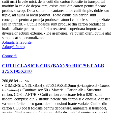
cutii mari la cele mici, de la cutii din carton folosite in transportul
maritim la cele de depozitare, exista cutii din carton pentru fiecare
produs si scop. Daca sunteti in cautarea unor cutii simple, duble sau
triple, ati ajuns la locul potrivit. Toate cutiile din carton sunt
concepute pentru a proteja produsele atunci cand ele sunt depozitate
sau in tranzit. • Cutiile noastre sunt produse din carton ondulat de
inalta calitate pentru a le oferi o rezistenta superioara impotriva
diverselor actiuni externe. • De asemenea, va putem oferii cutiile atat
simple cat si personalizate.
Adaugă la favorite
Adaugă în coș
Compară
CUTII CLASICE CO3 (BAX) 50 BUC/SET ALB
375X195X310
260,88
lei
cu TVA
• DIMENSIUNI(LxBxH): 375X195X310mm
(L=Lungime, B=Latime,
• Cantitate set: 50 • Material: Carton alb • Structura
H=Inaltime)
carton: CO3 TAFT/B • Cutii carton colectoare fefco 0201 sunt
usoare, compuse din 2 straturi netede din carton si o ondula. Acestea
va sunt oferite intr-o gama de dimensiuni foarte variate. Cutiile din
carton CO3 pot fi folosite pentru depozitare, ambalare si transport,
acestea fiind o metoda foarte rentabila de ambalaj pentru a stoca si