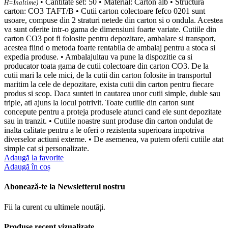
• Cantitate set: 50 • Material: Carton alb • Structura
H=Inaltime)
carton: CO3 TAFT/B • Cutii carton colectoare fefco 0201 sunt
usoare, compuse din 2 straturi netede din carton si o ondula. Acestea
va sunt oferite intr-o gama de dimensiuni foarte variate. Cutiile din
carton CO3 pot fi folosite pentru depozitare, ambalare si transport,
acestea fiind o metoda foarte rentabila de ambalaj pentru a stoca si
expedia produse. • Ambalajultau va pune la dispozitie ca si
producator toata gama de cutii colectoare din carton CO3. De la
cutii mari la cele mici, de la cutii din carton folosite in transportul
maritim la cele de depozitare, exista cutii din carton pentru fiecare
produs si scop. Daca sunteti in cautarea unor cutii simple, duble sau
triple, ati ajuns la locul potrivit. Toate cutiile din carton sunt
concepute pentru a proteja produsele atunci cand ele sunt depozitate
sau in tranzit. • Cutiile noastre sunt produse din carton ondulat de
inalta calitate pentru a le oferi o rezistenta superioara impotriva
diverselor actiuni externe. • De asemenea, va putem oferii cutiile atat
simple cat si personalizate.
Adaugă la favorite
Adaugă în coș
Abonează-te la Newsletterul nostru
Fii la curent cu ultimele noutăți.
Produse recent vizualizate