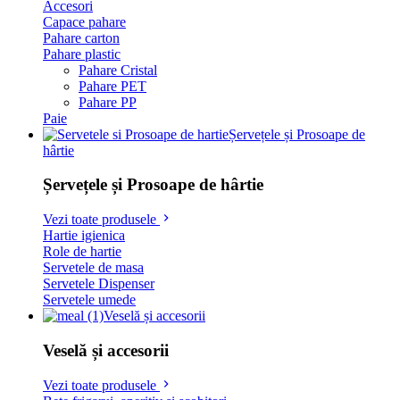
Accesori
Capace pahare
Pahare carton
Pahare plastic
Pahare Cristal
Pahare PET
Pahare PP
Paie
Șervețele și Prosoape de
hârtie
Șervețele și Prosoape de hârtie
Vezi toate produsele
Hartie igienica
Role de hartie
Servetele de masa
Servetele Dispenser
Servetele umede
Veselă și accesorii
Veselă și accesorii
Vezi toate produsele