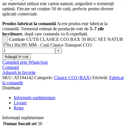
iar materialul utilizat este carton natural, asigurând o rezistență
optimă. Fiecare set conține 50 de cutii, perfecte pentru diverse
aplicații comerciale.
Produs fabricat la comandă
Acest produs este fabricat la
comandă. Termenul estimat de producție este de
5–7 zile
lucrătoare
, după care comanda va fi expediată.
Cantitate CUTII CLASICE CO3 BAX 50 BUC SET NATUR
370x130x395 MM - Cutii Clasice Transport CO3
Adaugă în coș
Cumpără prin WhatsApp
Compară
Adaugă la favorite
SKU:
AT194142
Categorie:
Clasice CO3 (BAX)
Etichetă:
Fabricat
la comandă
Distribuie:
Informații suplimentare
Livrare
Retur
Informații suplimentare
Numar bucati set
50