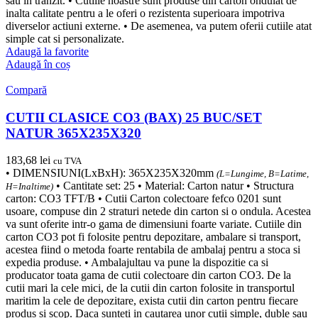
sau in tranzit. • Cutiile noastre sunt produse din carton ondulat de
inalta calitate pentru a le oferi o rezistenta superioara impotriva
diverselor actiuni externe. • De asemenea, va putem oferii cutiile atat
simple cat si personalizate.
Adaugă la favorite
Adaugă în coș
Compară
CUTII CLASICE CO3 (BAX) 25 BUC/SET
NATUR 365X235X320
183,68
lei
cu TVA
• DIMENSIUNI(LxBxH): 365X235X320mm
(L=Lungime, B=Latime,
• Cantitate set: 25 • Material: Carton natur • Structura
H=Inaltime)
carton: CO3 TFT/B • Cutii Carton colectoare fefco 0201 sunt
usoare, compuse din 2 straturi netede din carton si o ondula. Acestea
va sunt oferite intr-o gama de dimensiuni foarte variate. Cutiile din
carton CO3 pot fi folosite pentru depozitare, ambalare si transport,
acestea fiind o metoda foarte rentabila de ambalaj pentru a stoca si
expedia produse. • Ambalajultau va pune la dispozitie ca si
producator toata gama de cutii colectoare din carton CO3. De la
cutii mari la cele mici, de la cutii din carton folosite in transportul
maritim la cele de depozitare, exista cutii din carton pentru fiecare
produs si scop. Daca sunteti in cautarea unor cutii simple, duble sau