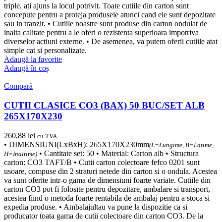
triple, ati ajuns la locul potrivit. Toate cutiile din carton sunt
concepute pentru a proteja produsele atunci cand ele sunt depozitate
sau in tranzit. • Cutiile noastre sunt produse din carton ondulat de
inalta calitate pentru a le oferi o rezistenta superioara impotriva
diverselor actiuni externe. • De asemenea, va putem oferii cutiile atat
simple cat si personalizate.
Adaugă la favorite
Adaugă în coș
Compară
CUTII CLASICE CO3 (BAX) 50 BUC/SET ALB
265X170X230
260,88
lei
cu TVA
• DIMENSIUNI(LxBxH): 265X170X230mm
(L=Lungime, B=Latime,
• Cantitate set: 50 • Material: Carton alb • Structura
H=Inaltime)
carton: CO3 TAFT/B • Cutii carton colectoare fefco 0201 sunt
usoare, compuse din 2 straturi netede din carton si o ondula. Acestea
va sunt oferite intr-o gama de dimensiuni foarte variate. Cutiile din
carton CO3 pot fi folosite pentru depozitare, ambalare si transport,
acestea fiind o metoda foarte rentabila de ambalaj pentru a stoca si
expedia produse. • Ambalajultau va pune la dispozitie ca si
producator toata gama de cutii colectoare din carton CO3. De la