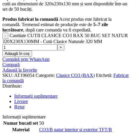
cutii au dimensiuni de 320x230x130 mm și sunt disponibile într-un
set de 50 bucăți.
Produs fabricat la comandă
Acest produs este fabricat la
comandă. Termenul estimat de producție este de
5–7 zile
lucrătoare
, după care comanda va fi expediată.
Cantitate CUTII CLASICE CO3 BAX 50 BUC SET NATUR
320X230X130MM - Cutii Clasice Naturale 320 MM
Adaugă în coș
Cumpără prin WhatsApp
Compară
Adaugă la favorite
SKU:
AT196054
Categorie:
Clasice CO3 (BAX)
Etichetă:
Fabricat
la comandă
Distribuie:
Informații suplimentare
Livrare
Retur
Informații suplimentare
Numar bucati set
50
Material
CO3/B natur interior si exterior TFT/B