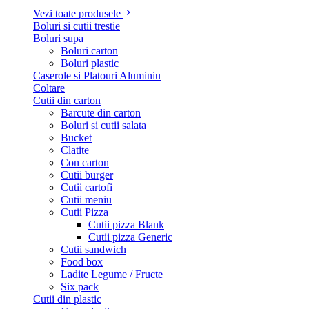
Vezi toate produsele
Boluri si cutii trestie
Boluri supa
Boluri carton
Boluri plastic
Caserole si Platouri Aluminiu
Coltare
Cutii din carton
Barcute din carton
Boluri si cutii salata
Bucket
Clatite
Con carton
Cutii burger
Cutii cartofi
Cutii meniu
Cutii Pizza
Cutii pizza Blank
Cutii pizza Generic
Cutii sandwich
Food box
Ladite Legume / Fructe
Six pack
Cutii din plastic