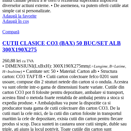
inalta calitate pentru a le oferi o rezistenta superioara impotriva
diverselor actiuni externe. • De asemenea, va putem oferii cutiile atat
simple cat si personalizate.
Adaugă la favorite
Adaugă în coș
Compară
CUTII CLASICE CO3 (BAX) 50 BUC/SET ALB
300X190X275
260,88
lei
cu TVA
• DIMENSIUNI(LxBxH): 300X190X275mm
(L=Lungime, B=Latime,
• Cantitate set: 50 • Material: Carton alb • Structura
H=Inaltime)
carton: CO3 TAFT/B • Cutii carton colectoare fefco 0201 sunt
usoare, compuse din 2 straturi netede din carton si o ondula. Acestea
va sunt oferite intr-o gama de dimensiuni foarte variate. Cutiile din
carton CO3 pot fi folosite pentru depozitare, ambalare si transport,
acestea fiind o metoda foarte rentabila de ambalaj pentru a stoca si
expedia produse. • Ambalajultau va pune la dispozitie ca si
producator toata gama de cutii colectoare din carton CO3. De la
cutii mari la cele mici, de la cutii din carton folosite in transportul
maritim la cele de depozitare, exista cutii din carton pentru fiecare
produs si scop. Daca sunteti in cautarea unor cutii simple, duble sau
triple, ati ajuns la locul potrivit. Toate cutiile din carton sunt