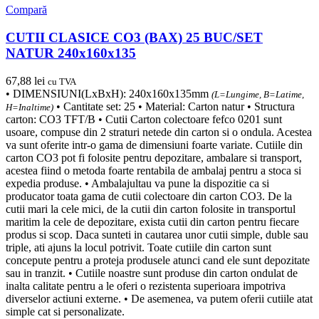
Compară
CUTII CLASICE CO3 (BAX) 25 BUC/SET
NATUR 240x160x135
67,88
lei
cu TVA
• DIMENSIUNI(LxBxH): 240x160x135mm
(L=Lungime, B=Latime,
• Cantitate set: 25 • Material: Carton natur • Structura
H=Inaltime)
carton: CO3 TFT/B • Cutii Carton colectoare fefco 0201 sunt
usoare, compuse din 2 straturi netede din carton si o ondula. Acestea
va sunt oferite intr-o gama de dimensiuni foarte variate. Cutiile din
carton CO3 pot fi folosite pentru depozitare, ambalare si transport,
acestea fiind o metoda foarte rentabila de ambalaj pentru a stoca si
expedia produse. • Ambalajultau va pune la dispozitie ca si
producator toata gama de cutii colectoare din carton CO3. De la
cutii mari la cele mici, de la cutii din carton folosite in transportul
maritim la cele de depozitare, exista cutii din carton pentru fiecare
produs si scop. Daca sunteti in cautarea unor cutii simple, duble sau
triple, ati ajuns la locul potrivit. Toate cutiile din carton sunt
concepute pentru a proteja produsele atunci cand ele sunt depozitate
sau in tranzit. • Cutiile noastre sunt produse din carton ondulat de
inalta calitate pentru a le oferi o rezistenta superioara impotriva
diverselor actiuni externe. • De asemenea, va putem oferii cutiile atat
simple cat si personalizate.