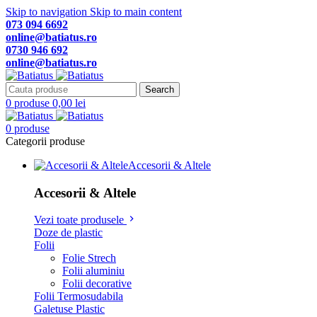
Skip to navigation
Skip to main content
073 094 6692
online@batiatus.ro
0730 946 692
online@batiatus.ro
Search
0
produse
0,00
lei
0
produse
Categorii produse
Accesorii & Altele
Accesorii & Altele
Vezi toate produsele
Doze de plastic
Folii
Folie Strech
Folii aluminiu
Folii decorative
Folii Termosudabila
Galetuse Plastic