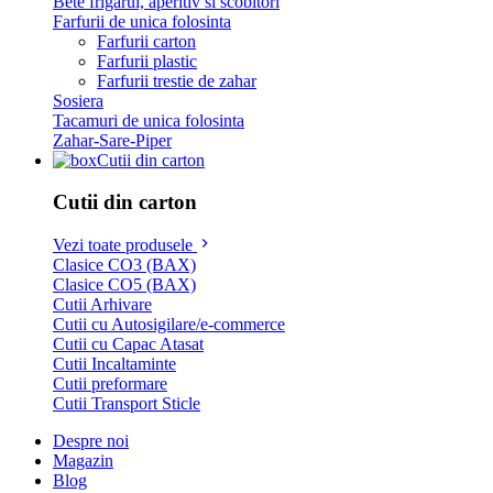
Bete frigarui, aperitiv si scobitori
Farfurii de unica folosinta
Farfurii carton
Farfurii plastic
Farfurii trestie de zahar
Sosiera
Tacamuri de unica folosinta
Zahar-Sare-Piper
Cutii din carton
Cutii din carton
Vezi toate produsele
Clasice CO3 (BAX)
Clasice CO5 (BAX)
Cutii Arhivare
Cutii cu Autosigilare/e-commerce
Cutii cu Capac Atasat
Cutii Incaltaminte
Cutii preformare
Cutii Transport Sticle
Despre noi
Magazin
Blog