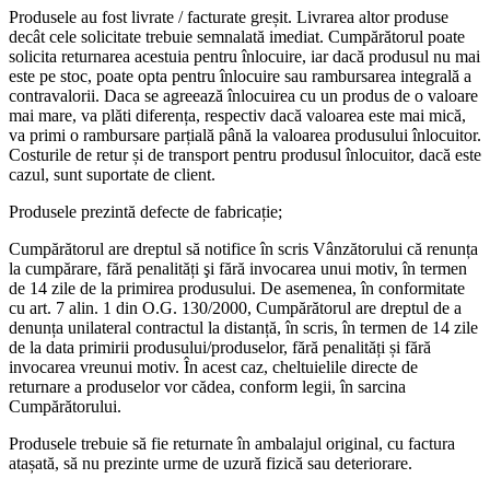
Produsele au fost livrate / facturate greșit. Livrarea altor produse
decât cele solicitate trebuie semnalată imediat. Cumpărătorul poate
solicita returnarea acestuia pentru înlocuire, iar dacă produsul nu mai
este pe stoc, poate opta pentru înlocuire sau rambursarea integrală a
contravalorii. Daca se agreează înlocuirea cu un produs de o valoare
mai mare, va plăti diferența, respectiv dacă valoarea este mai mică,
va primi o rambursare parțială până la valoarea produsului înlocuitor.
Costurile de retur și de transport pentru produsul înlocuitor, dacă este
cazul, sunt suportate de client.
Produsele prezintă defecte de fabricație;
Cumpărătorul are dreptul să notifice în scris Vânzătorului că renunța
la cumpărare, fără penalități şi fără invocarea unui motiv, în termen
de 14 zile de la primirea produsului. De asemenea, în conformitate
cu art. 7 alin. 1 din O.G. 130/2000, Cumpărătorul are dreptul de a
denunța unilateral contractul la distanță, în scris, în termen de 14 zile
de la data primirii produsului/produselor, fără penalități și fără
invocarea vreunui motiv. În acest caz, cheltuielile directe de
returnare a produselor vor cădea, conform legii, în sarcina
Cumpărătorului.
Produsele trebuie să fie returnate în ambalajul original, cu factura
atașată, să nu prezinte urme de uzură fizică sau deteriorare.