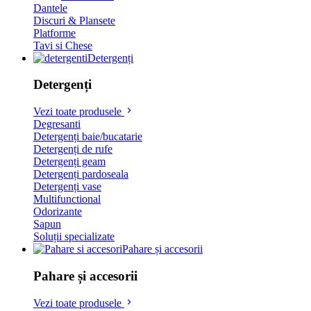
Dantele
Discuri & Plansete
Platforme
Tavi si Chese
Detergenți
Detergenți
Vezi toate produsele
Degresanti
Detergenți baie/bucatarie
Detergenți de rufe
Detergenți geam
Detergenți pardoseala
Detergenți vase
Multifunctional
Odorizante
Sapun
Soluții specializate
Pahare și accesorii
Pahare și accesorii
Vezi toate produsele