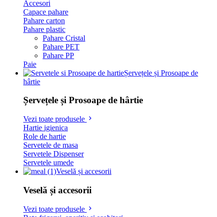
Accesori
Capace pahare
Pahare carton
Pahare plastic
Pahare Cristal
Pahare PET
Pahare PP
Paie
Șervețele și Prosoape de
hârtie
Șervețele și Prosoape de hârtie
Vezi toate produsele
Hartie igienica
Role de hartie
Servetele de masa
Servetele Dispenser
Servetele umede
Veselă și accesorii
Veselă și accesorii
Vezi toate produsele