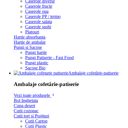
Caserole diverse
Caserole fructe
Caserole oua
Caserole PP / termo
Caserole salata
Caserole sushi
Platouri
Hartie absorbanta
Hartie de ambalat
Pungi si Sacose
Pungi hartie
Pungi Patiserie - Fast Food
Pungi plastic
Sacose Bio
Ambalaje cofetărie-patiserie
Ambalaje cofetărie-patiserie
Vezi toate produsele
Bol Inghetata
Cupa desert
Cutii cozonac
Cutii tort si Prajituri
Cutii Carton
Cutii Plastic