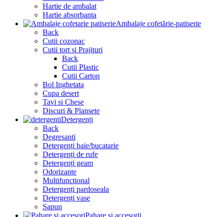
Hartie de ambalat
Hartie absorbanta
Ambalaje cofetărie-patiserie
Back
Cutii cozonac
Cutii tort si Prajituri
Back
Cutii Plastic
Cutii Carton
Bol Inghetata
Cupa desert
Tavi si Chese
Discuri & Plansete
Detergenți
Back
Degresanti
Detergenți baie/bucatarie
Detergenți de rufe
Detergenți geam
Odorizante
Multifunctional
Detergenți pardoseala
Detergenți vase
Sapun
Pahare și accesorii