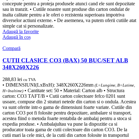
concepute pentru a proteja produsele atunci cand ele sunt depozitate
sau in tranzit. • Cutiile noastre sunt produse din carton ondulat de
inalta calitate pentru a le oferi o rezistenta superioara impotriva
diverselor actiuni externe. • De asemenea, va putem oferii cutiile atat
simple cat si personalizate.
Adaugă la favorite
Adaugă în coș
Compară
CUTII CLASICE CO3 (BAX) 50 BUC/SET ALB
348X260X226
288,83
lei
cu TVA
• DIMENSIUNI(LxBxH): 348X260X226mm
(L=Lungime, B=Latime,
• Cantitate set: 50 • Material: Carton alb • Structura
H=Inaltime)
carton: CO3 TAFT/B • Cutii carton colectoare fefco 0201 sunt
usoare, compuse din 2 straturi netede din carton si o ondula. Acestea
va sunt oferite intr-o gama de dimensiuni foarte variate. Cutiile din
carton CO3 pot fi folosite pentru depozitare, ambalare si transport,
acestea fiind o metoda foarte rentabila de ambalaj pentru a stoca si
expedia produse. • Ambalajultau va pune la dispozitie ca si
producator toata gama de cutii colectoare din carton CO3. De la
cutii mari la cele mici, de la cutii din carton folosite in transportul