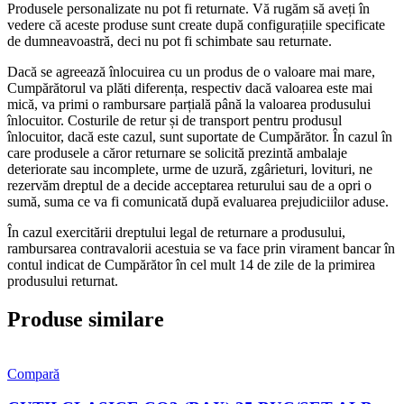
Produsele personalizate nu pot fi returnate. Vă rugăm să aveți în
vedere că aceste produse sunt create după configurațiile specificate
de dumneavoastră, deci nu pot fi schimbate sau returnate.
Dacă se agreează înlocuirea cu un produs de o valoare mai mare,
Cumpărătorul va plăti diferența, respectiv dacă valoarea este mai
mică, va primi o rambursare parțială până la valoarea produsului
înlocuitor. Costurile de retur și de transport pentru produsul
înlocuitor, dacă este cazul, sunt suportate de Cumpărător. În cazul în
care produsele a căror returnare se solicită prezintă ambalaje
deteriorate sau incomplete, urme de uzură, zgârieturi, lovituri, ne
rezervăm dreptul de a decide acceptarea returului sau de a opri o
sumă, suma ce va fi comunicată după evaluarea prejudiciilor aduse.
În cazul exercitării dreptului legal de returnare a produsului,
rambursarea contravalorii acestuia se va face prin virament bancar în
contul indicat de Cumpărător în cel mult 14 de zile de la primirea
produsului returnat.
Produse similare
Compară