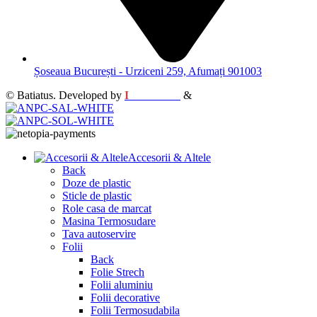
Șoseaua București - Urziceni 259, Afumați 901003
© Batiatus. Developed by
I
MCreative
&
WEBC
Accesorii & Altele
Back
Doze de plastic
Sticle de plastic
Role casa de marcat
Masina Termosudare
Tava autoservire
Folii
Back
Folie Strech
Folii aluminiu
Folii decorative
Folii Termosudabila