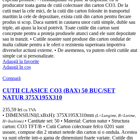
producator toata gama de cutii colectoare din carton CO3. De la
cutii mari la cele mici, de la cutii din carton folosite in transportul
maritim la cele de depozitare, exista cutii din carton pentru fiecare
produs si scop. Daca sunteti in cautarea unor cutii simple, duble sau
triple, ati ajuns la locul potrivit. Toate cutiile din carton sunt
concepute pentru a proteja produsele atunci cand ele sunt depozitate
sau in tranzit. • Cutiile noastre sunt produse din carton ondulat de
inalta calitate pentru a le oferi o rezistenta superioara impotriva
diverselor actiuni externe. • De asemenea, va putem oferii cutiile atat
simple cat si personalizate.
Adaugă la favorite
Adaugă în coș
Compară
CUTII CLASICE CO3 (BAX) 50 BUC/SET
NATUR 375X195X310
235,59
lei
cu TVA
• DIMENSIUNI(LxBxH): 375X195X310mm
(L=Lungime, B=Latime,
• Cantitate set: 50 • Material: Carton natur • Structura
H=Inaltime)
carton: CO3 TFT/B • Cutii Carton colectoare fefco 0201 sunt
usoare, compuse din 2 straturi netede din carton si o ondula. Acestea
va sunt oferite intr-o gama de dimensiuni foarte variate. Cutiile din