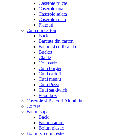
Caserole fructe
Caserole oua
Caserole salata
Caserole sushi
Platouri
Cutii din carton
Back
Barcute din carton
Boluri si cutii salata
Bucket
Clatite
Con carton
Cutii burger
Cutii cartofi
Cutii meniu
Cutii Pizza
Cutii sandwich
Food box
Caserole si Platouri Aluminiu
Coltare
Boluri supa
Back
Boluri carton
Boluri plastic
Boluri si cutii trestie