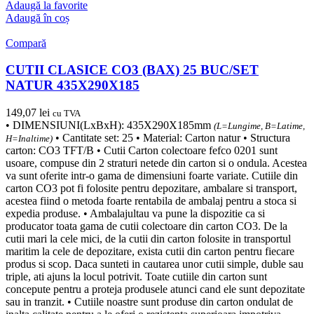
Adaugă la favorite
Adaugă în coș
Compară
CUTII CLASICE CO3 (BAX) 25 BUC/SET
NATUR 435X290X185
149,07
lei
cu TVA
• DIMENSIUNI(LxBxH): 435X290X185mm
(L=Lungime, B=Latime,
• Cantitate set: 25 • Material: Carton natur • Structura
H=Inaltime)
carton: CO3 TFT/B • Cutii Carton colectoare fefco 0201 sunt
usoare, compuse din 2 straturi netede din carton si o ondula. Acestea
va sunt oferite intr-o gama de dimensiuni foarte variate. Cutiile din
carton CO3 pot fi folosite pentru depozitare, ambalare si transport,
acestea fiind o metoda foarte rentabila de ambalaj pentru a stoca si
expedia produse. • Ambalajultau va pune la dispozitie ca si
producator toata gama de cutii colectoare din carton CO3. De la
cutii mari la cele mici, de la cutii din carton folosite in transportul
maritim la cele de depozitare, exista cutii din carton pentru fiecare
produs si scop. Daca sunteti in cautarea unor cutii simple, duble sau
triple, ati ajuns la locul potrivit. Toate cutiile din carton sunt
concepute pentru a proteja produsele atunci cand ele sunt depozitate
sau in tranzit. • Cutiile noastre sunt produse din carton ondulat de