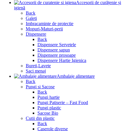
Accesorii de curățenie și
igienă
Back
Galeti
Imbracaminte de protectie
Mopuri-Maturi-perii
Dispensere
Back
Dispensere Servetele
Dispensere sapun
Dispensere prosoape
Dispensere Hartie Igienica
Bureti,Lavete
Saci menaj
Ambalaje alimentare
Back
Pungi si Sacose
Back
Pungi hartie
Pungi Patiserie – Fast Food
Pungi plastic
Sacose Bio
Cutii din plastic
Back
Caserole diverse