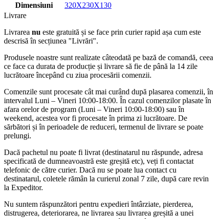
Dimensiuni
320X230X130
Livrare
Livrarea
nu
este gratuită și se face prin curier rapid așa cum este
descrisă în secțiunea "Livrări".
Produsele noastre sunt realizate câteodată pe bază de comandă, ceea
ce face ca durata de producție și livrare să fie de până la 14 zile
lucrătoare începând cu ziua procesării comenzii.
Comenzile sunt procesate cât mai curând după plasarea comenzii, în
intervalul Luni – Vineri 10:00-18:00. În cazul comenzilor plasate în
afara orelor de program (Luni – Vineri 10:00-18:00) sau în
weekend, acestea vor fi procesate în prima zi lucrătoare. De
sărbători și în perioadele de reduceri, termenul de livrare se poate
prelungi.
Dacă pachetul nu poate fi livrat (destinatarul nu răspunde, adresa
specificată de dumneavoastră este greșită etc), veți fi contactat
telefonic de către curier. Dacă nu se poate lua contact cu
destinatarul, coletele rămân la curierul zonal 7 zile, după care revin
la Expeditor.
Nu suntem răspunzători pentru expedieri întârziate, pierderea,
distrugerea, deteriorarea, ne livrarea sau livrarea greșită a unei