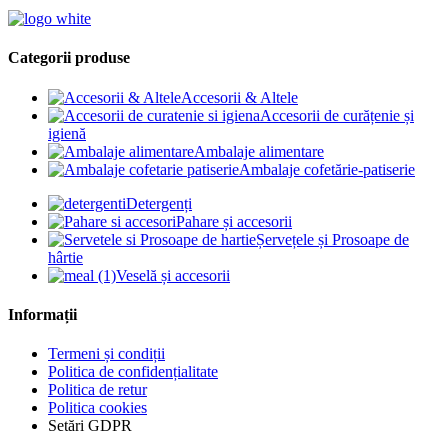
Categorii produse
Accesorii & Altele
Accesorii de curățenie și
igienă
Ambalaje alimentare
Ambalaje cofetărie-patiserie
Detergenți
Pahare și accesorii
Șervețele și Prosoape de
hârtie
Veselă și accesorii
Informații
Termeni și condiții
Politica de confidențialitate
Politica de retur
Politica cookies
Setări GDPR