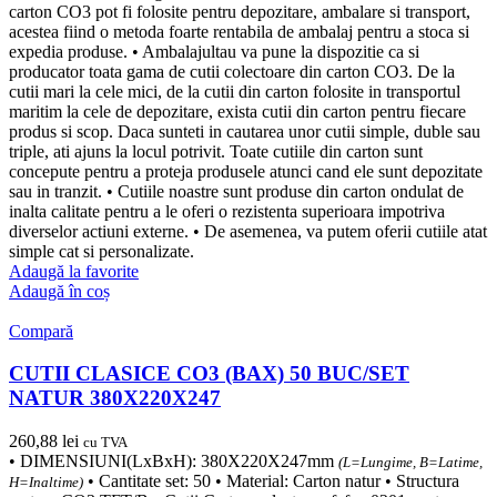
carton CO3 pot fi folosite pentru depozitare, ambalare si transport,
acestea fiind o metoda foarte rentabila de ambalaj pentru a stoca si
expedia produse. • Ambalajultau va pune la dispozitie ca si
producator toata gama de cutii colectoare din carton CO3. De la
cutii mari la cele mici, de la cutii din carton folosite in transportul
maritim la cele de depozitare, exista cutii din carton pentru fiecare
produs si scop. Daca sunteti in cautarea unor cutii simple, duble sau
triple, ati ajuns la locul potrivit. Toate cutiile din carton sunt
concepute pentru a proteja produsele atunci cand ele sunt depozitate
sau in tranzit. • Cutiile noastre sunt produse din carton ondulat de
inalta calitate pentru a le oferi o rezistenta superioara impotriva
diverselor actiuni externe. • De asemenea, va putem oferii cutiile atat
simple cat si personalizate.
Adaugă la favorite
Adaugă în coș
Compară
CUTII CLASICE CO3 (BAX) 50 BUC/SET
NATUR 380X220X247
260,88
lei
cu TVA
• DIMENSIUNI(LxBxH): 380X220X247mm
(L=Lungime, B=Latime,
• Cantitate set: 50 • Material: Carton natur • Structura
H=Inaltime)