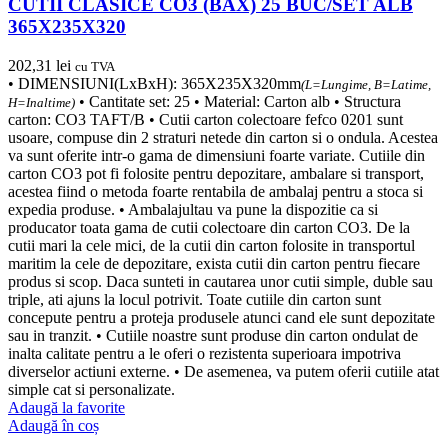
CUTII CLASICE CO3 (BAX) 25 BUC/SET ALB
365X235X320
202,31
lei
cu TVA
• DIMENSIUNI(LxBxH): 365X235X320mm
(L=Lungime, B=Latime,
• Cantitate set: 25 • Material: Carton alb • Structura
H=Inaltime)
carton: CO3 TAFT/B • Cutii carton colectoare fefco 0201 sunt
usoare, compuse din 2 straturi netede din carton si o ondula. Acestea
va sunt oferite intr-o gama de dimensiuni foarte variate. Cutiile din
carton CO3 pot fi folosite pentru depozitare, ambalare si transport,
acestea fiind o metoda foarte rentabila de ambalaj pentru a stoca si
expedia produse. • Ambalajultau va pune la dispozitie ca si
producator toata gama de cutii colectoare din carton CO3. De la
cutii mari la cele mici, de la cutii din carton folosite in transportul
maritim la cele de depozitare, exista cutii din carton pentru fiecare
produs si scop. Daca sunteti in cautarea unor cutii simple, duble sau
triple, ati ajuns la locul potrivit. Toate cutiile din carton sunt
concepute pentru a proteja produsele atunci cand ele sunt depozitate
sau in tranzit. • Cutiile noastre sunt produse din carton ondulat de
inalta calitate pentru a le oferi o rezistenta superioara impotriva
diverselor actiuni externe. • De asemenea, va putem oferii cutiile atat
simple cat si personalizate.
Adaugă la favorite
Adaugă în coș