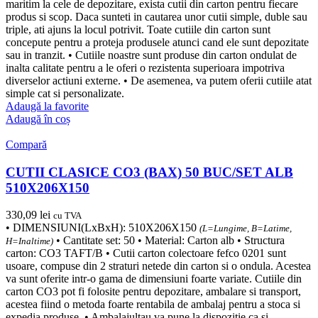
maritim la cele de depozitare, exista cutii din carton pentru fiecare
produs si scop. Daca sunteti in cautarea unor cutii simple, duble sau
triple, ati ajuns la locul potrivit. Toate cutiile din carton sunt
concepute pentru a proteja produsele atunci cand ele sunt depozitate
sau in tranzit. • Cutiile noastre sunt produse din carton ondulat de
inalta calitate pentru a le oferi o rezistenta superioara impotriva
diverselor actiuni externe. • De asemenea, va putem oferii cutiile atat
simple cat si personalizate.
Adaugă la favorite
Adaugă în coș
Compară
CUTII CLASICE CO3 (BAX) 50 BUC/SET ALB
510X206X150
330,09
lei
cu TVA
• DIMENSIUNI(LxBxH): 510X206X150
(L=Lungime, B=Latime,
• Cantitate set: 50 • Material: Carton alb • Structura
H=Inaltime)
carton: CO3 TAFT/B • Cutii carton colectoare fefco 0201 sunt
usoare, compuse din 2 straturi netede din carton si o ondula. Acestea
va sunt oferite intr-o gama de dimensiuni foarte variate. Cutiile din
carton CO3 pot fi folosite pentru depozitare, ambalare si transport,
acestea fiind o metoda foarte rentabila de ambalaj pentru a stoca si
expedia produse. • Ambalajultau va pune la dispozitie ca si