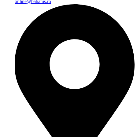
online@batiatus.ro