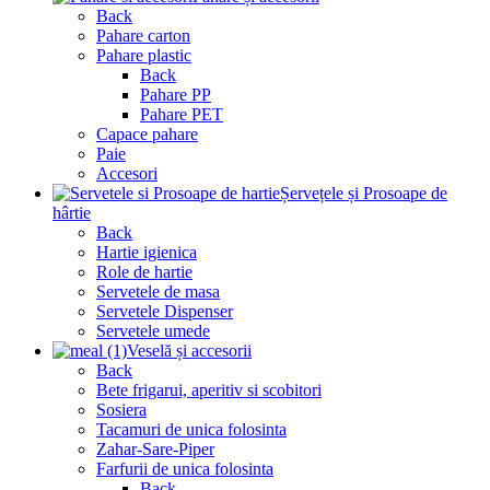
Back
Pahare carton
Pahare plastic
Back
Pahare PP
Pahare PET
Capace pahare
Paie
Accesori
Șervețele și Prosoape de
hârtie
Back
Hartie igienica
Role de hartie
Servetele de masa
Servetele Dispenser
Servetele umede
Veselă și accesorii
Back
Bete frigarui, aperitiv si scobitori
Sosiera
Tacamuri de unica folosinta
Zahar-Sare-Piper
Farfurii de unica folosinta
Back