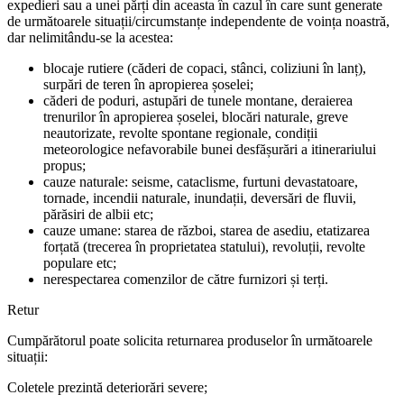
expedieri sau a unei părți din aceasta în cazul în care sunt generate
de următoarele situații/circumstanțe independente de voința noastră,
dar nelimitându-se la acestea:
blocaje rutiere (căderi de copaci, stânci, coliziuni în lanț),
surpări de teren în apropierea șoselei;
căderi de poduri, astupări de tunele montane, deraierea
trenurilor în apropierea șoselei, blocări naturale, greve
neautorizate, revolte spontane regionale, condiții
meteorologice nefavorabile bunei desfășurări a itinerariului
propus;
cauze naturale: seisme, cataclisme, furtuni devastatoare,
tornade, incendii naturale, inundații, deversări de fluvii,
părăsiri de albii etc;
cauze umane: starea de război, starea de asediu, etatizarea
forțată (trecerea în proprietatea statului), revoluții, revolte
populare etc;
nerespectarea comenzilor de către furnizori și terți.
Retur
Cumpărătorul poate solicita returnarea produselor în următoarele
situații:
Coletele prezintă deteriorări severe;