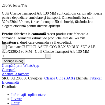
286,96
lei
cu TVA
Cutii Clasice Transport Alb 130 MM sunt cutii din carton alb, ideale
pentru depozitare, ambalare și transport. Dimensiunile lor sunt
320x230x130 mm, iar setul conține 50 de bucăți, făcându-le o
alegere eficientă pentru diverse aplicații.
Produs fabricat la comandă
Acest produs este fabricat la
comandă. Termenul estimat de producție este de
5–7 zile
lucrătoare
, după care comanda va fi expediată.
Cantitate CUTII CLASICE CO3 BAX 50 BUC SET ALB
320X230X130 MM - Cutii Clasice Transport Alb 130 MM
Adaugă în coș
Cumpără prin WhatsApp
Compară
Adaugă la favorite
SKU:
AT200356
Categorie:
Clasice CO3 (BAX)
Etichetă:
Fabricat
la comandă
Distribuie:
Informații suplimentare
Livrare
Retur