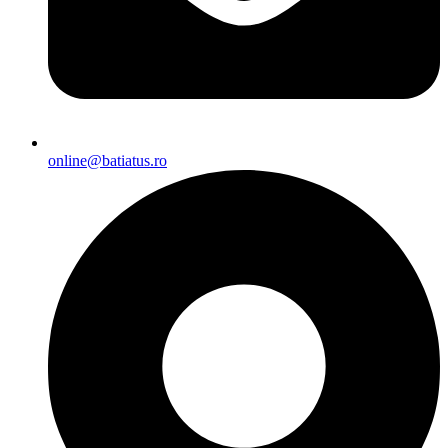
online@batiatus.ro