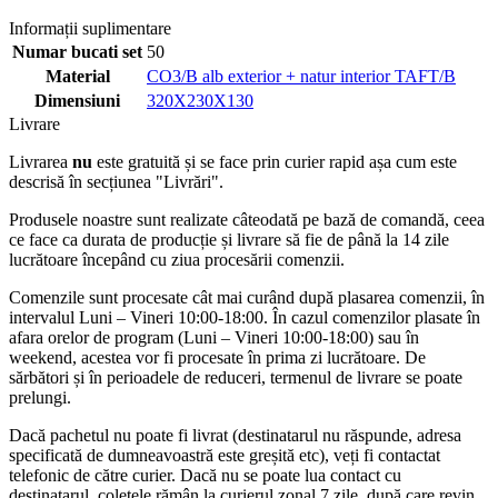
Informații suplimentare
Numar bucati set
50
Material
CO3/B alb exterior + natur interior TAFT/B
Dimensiuni
320X230X130
Livrare
Livrarea
nu
este gratuită și se face prin curier rapid așa cum este
descrisă în secțiunea "Livrări".
Produsele noastre sunt realizate câteodată pe bază de comandă, ceea
ce face ca durata de producție și livrare să fie de până la 14 zile
lucrătoare începând cu ziua procesării comenzii.
Comenzile sunt procesate cât mai curând după plasarea comenzii, în
intervalul Luni – Vineri 10:00-18:00. În cazul comenzilor plasate în
afara orelor de program (Luni – Vineri 10:00-18:00) sau în
weekend, acestea vor fi procesate în prima zi lucrătoare. De
sărbători și în perioadele de reduceri, termenul de livrare se poate
prelungi.
Dacă pachetul nu poate fi livrat (destinatarul nu răspunde, adresa
specificată de dumneavoastră este greșită etc), veți fi contactat
telefonic de către curier. Dacă nu se poate lua contact cu
destinatarul, coletele rămân la curierul zonal 7 zile, după care revin