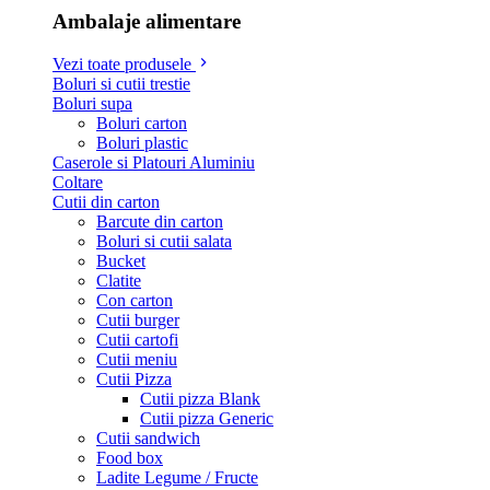
Ambalaje alimentare
Vezi toate produsele
Boluri si cutii trestie
Boluri supa
Boluri carton
Boluri plastic
Caserole si Platouri Aluminiu
Coltare
Cutii din carton
Barcute din carton
Boluri si cutii salata
Bucket
Clatite
Con carton
Cutii burger
Cutii cartofi
Cutii meniu
Cutii Pizza
Cutii pizza Blank
Cutii pizza Generic
Cutii sandwich
Food box
Ladite Legume / Fructe