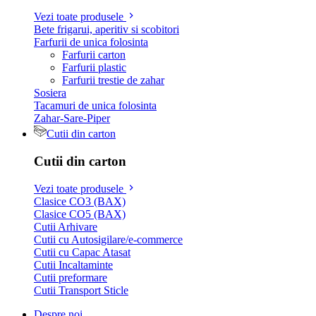
Vezi toate produsele
Bete frigarui, aperitiv si scobitori
Farfurii de unica folosinta
Farfurii carton
Farfurii plastic
Farfurii trestie de zahar
Sosiera
Tacamuri de unica folosinta
Zahar-Sare-Piper
Cutii din carton
Cutii din carton
Vezi toate produsele
Clasice CO3 (BAX)
Clasice CO5 (BAX)
Cutii Arhivare
Cutii cu Autosigilare/e-commerce
Cutii cu Capac Atasat
Cutii Incaltaminte
Cutii preformare
Cutii Transport Sticle
Despre noi