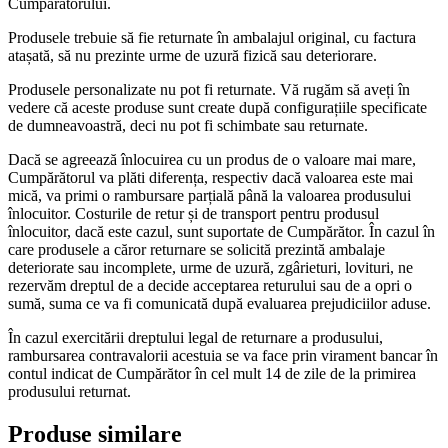
Cumpărătorului.
Produsele trebuie să fie returnate în ambalajul original, cu factura
atașată, să nu prezinte urme de uzură fizică sau deteriorare.
Produsele personalizate nu pot fi returnate. Vă rugăm să aveți în
vedere că aceste produse sunt create după configurațiile specificate
de dumneavoastră, deci nu pot fi schimbate sau returnate.
Dacă se agreează înlocuirea cu un produs de o valoare mai mare,
Cumpărătorul va plăti diferența, respectiv dacă valoarea este mai
mică, va primi o rambursare parțială până la valoarea produsului
înlocuitor. Costurile de retur și de transport pentru produsul
înlocuitor, dacă este cazul, sunt suportate de Cumpărător. În cazul în
care produsele a căror returnare se solicită prezintă ambalaje
deteriorate sau incomplete, urme de uzură, zgârieturi, lovituri, ne
rezervăm dreptul de a decide acceptarea returului sau de a opri o
sumă, suma ce va fi comunicată după evaluarea prejudiciilor aduse.
În cazul exercitării dreptului legal de returnare a produsului,
rambursarea contravalorii acestuia se va face prin virament bancar în
contul indicat de Cumpărător în cel mult 14 de zile de la primirea
produsului returnat.
Produse similare