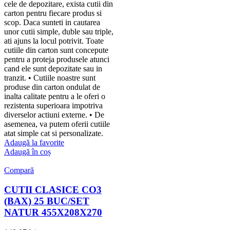
cele de depozitare, exista cutii din
carton pentru fiecare produs si
scop. Daca sunteti in cautarea
unor cutii simple, duble sau triple,
ati ajuns la locul potrivit. Toate
cutiile din carton sunt concepute
pentru a proteja produsele atunci
cand ele sunt depozitate sau in
tranzit. • Cutiile noastre sunt
produse din carton ondulat de
inalta calitate pentru a le oferi o
rezistenta superioara impotriva
diverselor actiuni externe. • De
asemenea, va putem oferii cutiile
atat simple cat si personalizate.
Adaugă la favorite
Adaugă în coș
Compară
CUTII CLASICE CO3
(BAX) 25 BUC/SET
NATUR 455X208X270