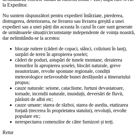
la Expeditor.
Nu suntem răspunzători pentru expedieri întârziate, pierderea,
distrugerea, deteriorarea, ne livrarea sau livrarea greșită a unei
expedieri sau a unei părți din aceasta în cazul în care sunt generate
de următoarele situații/circumstanțe independente de voința noastră,
dar nelimitându-se la acestea:
blocaje rutiere (căderi de copaci, stânci, coliziuni în lanț),
surpări de teren în apropierea șoselei;
căderi de poduri, astupări de tunele montane, deraierea
trenurilor în apropierea șoselei, blocări naturale, greve
neautorizate, revolte spontane regionale, condiții
meteorologice nefavorabile bunei desfășurări a itinerariului
propus;
cauze naturale: seisme, cataclisme, furtuni devastatoare,
tornade, incendii naturale, inundații, deversări de fluvii,
părăsiri de albii etc;
cauze umane: starea de război, starea de asediu, etatizarea
forțată (trecerea în proprietatea statului), revoluții, revolte
populare etc;
nerespectarea comenzilor de către furnizori și terți.
Retur