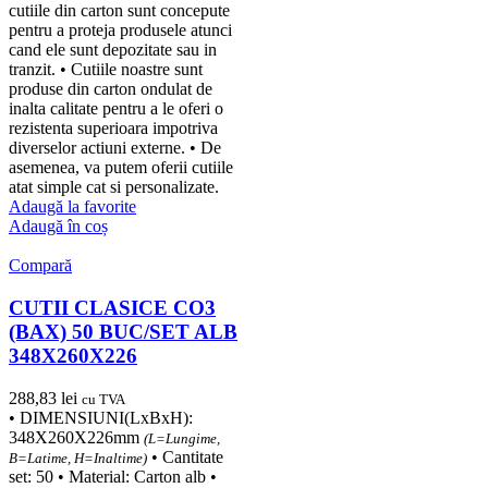
cutiile din carton sunt concepute
pentru a proteja produsele atunci
cand ele sunt depozitate sau in
tranzit. • Cutiile noastre sunt
produse din carton ondulat de
inalta calitate pentru a le oferi o
rezistenta superioara impotriva
diverselor actiuni externe. • De
asemenea, va putem oferii cutiile
atat simple cat si personalizate.
Adaugă la favorite
Adaugă în coș
Compară
CUTII CLASICE CO3
(BAX) 50 BUC/SET ALB
348X260X226
288,83
lei
cu TVA
• DIMENSIUNI(LxBxH):
348X260X226mm
(L=Lungime,
• Cantitate
B=Latime, H=Inaltime)
set: 50 • Material: Carton alb •