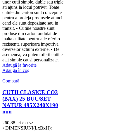
unor cutii simple, duble sau triple,
ati ajuns la locul potrivit. Toate
cutiile din carton sunt concepute
pentru a proteja produsele atunci
cand ele sunt depozitate sau in
tranzit. • Cutiile noastre sunt
produse din carton ondulat de
inalta calitate pentru a le oferi o
rezistenta superioara impotriva
diverselor actiuni externe. • De
asemenea, va putem oferii cutiile
atat simple cat si personalizate.
Adaugă la favorite
Adaugă în coș
Compară
CUTII CLASICE CO3
(BAX) 25 BUC/SET
NATUR 495X240X190
mm
260,88
lei
cu TVA
• DIMENSIUNI(LxBxH):