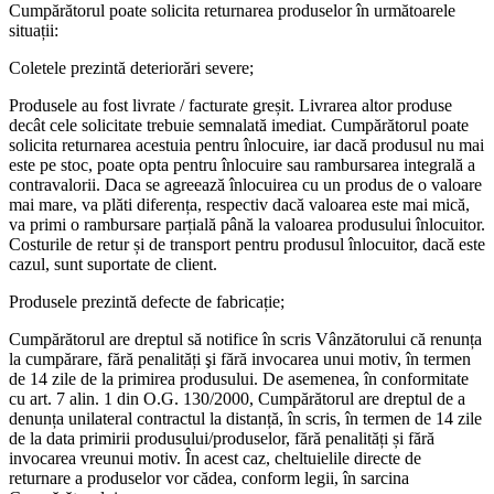
Cumpărătorul poate solicita returnarea produselor în următoarele
situații:
Coletele prezintă deteriorări severe;
Produsele au fost livrate / facturate greșit. Livrarea altor produse
decât cele solicitate trebuie semnalată imediat. Cumpărătorul poate
solicita returnarea acestuia pentru înlocuire, iar dacă produsul nu mai
este pe stoc, poate opta pentru înlocuire sau rambursarea integrală a
contravalorii. Daca se agreează înlocuirea cu un produs de o valoare
mai mare, va plăti diferența, respectiv dacă valoarea este mai mică,
va primi o rambursare parțială până la valoarea produsului înlocuitor.
Costurile de retur și de transport pentru produsul înlocuitor, dacă este
cazul, sunt suportate de client.
Produsele prezintă defecte de fabricație;
Cumpărătorul are dreptul să notifice în scris Vânzătorului că renunța
la cumpărare, fără penalități şi fără invocarea unui motiv, în termen
de 14 zile de la primirea produsului. De asemenea, în conformitate
cu art. 7 alin. 1 din O.G. 130/2000, Cumpărătorul are dreptul de a
denunța unilateral contractul la distanță, în scris, în termen de 14 zile
de la data primirii produsului/produselor, fără penalități și fără
invocarea vreunui motiv. În acest caz, cheltuielile directe de
returnare a produselor vor cădea, conform legii, în sarcina