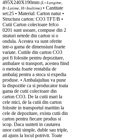
495X240X190mm
(L=Lungime,
• Cantitate
B=Latime, H=Inaltime)
set:25 • Material: Carton natur •
Structura carton: CO3 TFT/B •
Cutii Carton colectoare fefco
0201 sunt usoare, compuse din 2
straturi netede din carton si o
ondula. Acestea va sunt oferite
intr-o gama de dimensiuni foarte
variate. Cutiile din carton CO3
pot fi folosite pentru depozitare,
ambalare si transport, acestea fiind
o metoda foarte rentabila de
ambalaj pentru a stoca si expedia
produse. • Ambalajultau va pune
la dispozitie ca si producator toata
gama de cutii colectoare din
carton CO3. De la cutii mari la
cele mici, de la cutii din carton
folosite in transportul maritim la
cele de depozitare, exista cutii din
carton pentru fiecare produs si
scop. Daca sunteti in cautarea
unor cutii simple, duble sau triple,
ati ajuns la locul potrivit. Toate