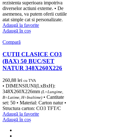
rezistenta superioara impotriva
diverselor actiuni externe. • De
asemenea, va putem oferii cutiile
atat simple cat si personalizate.
Adaugă la favorite
Adaugă în coș
Compară
CUTII CLASICE CO3
(BAX) 50 BUC/SET
NATUR 348X260X226
260,88
lei
cu TVA
• DIMENSIUNI(LxBxH):
348X260X226mm
(L=Lungime,
• Cantitate
B=Latime, H=Inaltime)
set: 50 • Material: Carton natur •
Structura carton: CO3 TFT/C
Adaugă la favorite
Adaugă în coș