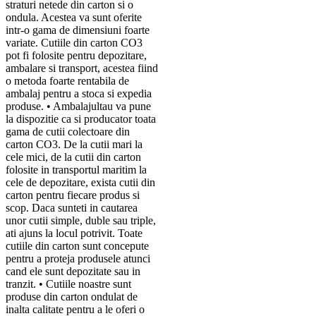
straturi netede din carton si o
ondula. Acestea va sunt oferite
intr-o gama de dimensiuni foarte
variate. Cutiile din carton CO3
pot fi folosite pentru depozitare,
ambalare si transport, acestea fiind
o metoda foarte rentabila de
ambalaj pentru a stoca si expedia
produse. • Ambalajultau va pune
la dispozitie ca si producator toata
gama de cutii colectoare din
carton CO3. De la cutii mari la
cele mici, de la cutii din carton
folosite in transportul maritim la
cele de depozitare, exista cutii din
carton pentru fiecare produs si
scop. Daca sunteti in cautarea
unor cutii simple, duble sau triple,
ati ajuns la locul potrivit. Toate
cutiile din carton sunt concepute
pentru a proteja produsele atunci
cand ele sunt depozitate sau in
tranzit. • Cutiile noastre sunt
produse din carton ondulat de
inalta calitate pentru a le oferi o