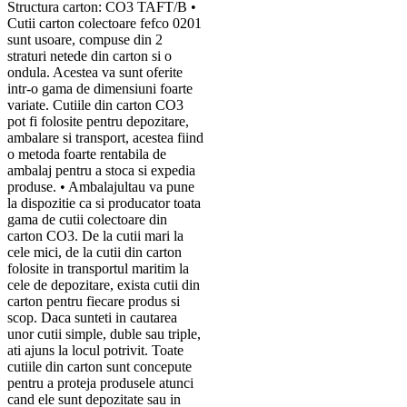
Structura carton: CO3 TAFT/B •
Cutii carton colectoare fefco 0201
sunt usoare, compuse din 2
straturi netede din carton si o
ondula. Acestea va sunt oferite
intr-o gama de dimensiuni foarte
variate. Cutiile din carton CO3
pot fi folosite pentru depozitare,
ambalare si transport, acestea fiind
o metoda foarte rentabila de
ambalaj pentru a stoca si expedia
produse. • Ambalajultau va pune
la dispozitie ca si producator toata
gama de cutii colectoare din
carton CO3. De la cutii mari la
cele mici, de la cutii din carton
folosite in transportul maritim la
cele de depozitare, exista cutii din
carton pentru fiecare produs si
scop. Daca sunteti in cautarea
unor cutii simple, duble sau triple,
ati ajuns la locul potrivit. Toate
cutiile din carton sunt concepute
pentru a proteja produsele atunci
cand ele sunt depozitate sau in