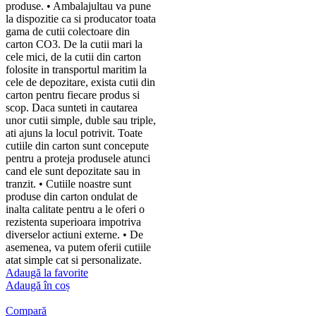
produse. • Ambalajultau va pune
la dispozitie ca si producator toata
gama de cutii colectoare din
carton CO3. De la cutii mari la
cele mici, de la cutii din carton
folosite in transportul maritim la
cele de depozitare, exista cutii din
carton pentru fiecare produs si
scop. Daca sunteti in cautarea
unor cutii simple, duble sau triple,
ati ajuns la locul potrivit. Toate
cutiile din carton sunt concepute
pentru a proteja produsele atunci
cand ele sunt depozitate sau in
tranzit. • Cutiile noastre sunt
produse din carton ondulat de
inalta calitate pentru a le oferi o
rezistenta superioara impotriva
diverselor actiuni externe. • De
asemenea, va putem oferii cutiile
atat simple cat si personalizate.
Adaugă la favorite
Adaugă în coș
Compară