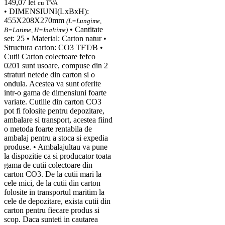
149,07
lei
cu TVA
• DIMENSIUNI(LxBxH):
455X208X270mm
(L=Lungime,
• Cantitate
B=Latime, H=Inaltime)
set: 25 • Material: Carton natur •
Structura carton: CO3 TFT/B •
Cutii Carton colectoare fefco
0201 sunt usoare, compuse din 2
straturi netede din carton si o
ondula. Acestea va sunt oferite
intr-o gama de dimensiuni foarte
variate. Cutiile din carton CO3
pot fi folosite pentru depozitare,
ambalare si transport, acestea fiind
o metoda foarte rentabila de
ambalaj pentru a stoca si expedia
produse. • Ambalajultau va pune
la dispozitie ca si producator toata
gama de cutii colectoare din
carton CO3. De la cutii mari la
cele mici, de la cutii din carton
folosite in transportul maritim la
cele de depozitare, exista cutii din
carton pentru fiecare produs si
scop. Daca sunteti in cautarea