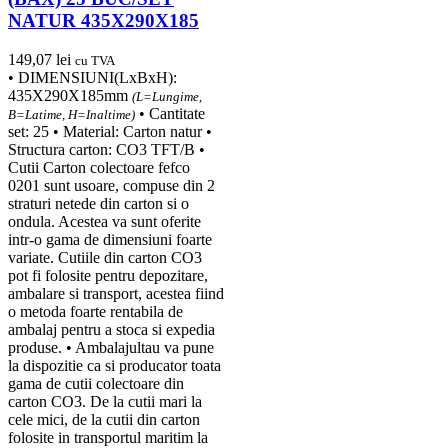
NATUR 435X290X185
149,07
lei
cu TVA
• DIMENSIUNI(LxBxH):
435X290X185mm
(L=Lungime,
• Cantitate
B=Latime, H=Inaltime)
set: 25 • Material: Carton natur •
Structura carton: CO3 TFT/B •
Cutii Carton colectoare fefco
0201 sunt usoare, compuse din 2
straturi netede din carton si o
ondula. Acestea va sunt oferite
intr-o gama de dimensiuni foarte
variate. Cutiile din carton CO3
pot fi folosite pentru depozitare,
ambalare si transport, acestea fiind
o metoda foarte rentabila de
ambalaj pentru a stoca si expedia
produse. • Ambalajultau va pune
la dispozitie ca si producator toata
gama de cutii colectoare din
carton CO3. De la cutii mari la
cele mici, de la cutii din carton
folosite in transportul maritim la