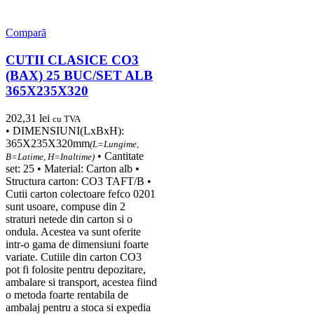
Compară
CUTII CLASICE CO3
(BAX) 25 BUC/SET ALB
365X235X320
202,31
lei
cu TVA
• DIMENSIUNI(LxBxH):
365X235X320mm
(L=Lungime,
• Cantitate
B=Latime, H=Inaltime)
set: 25 • Material: Carton alb •
Structura carton: CO3 TAFT/B •
Cutii carton colectoare fefco 0201
sunt usoare, compuse din 2
straturi netede din carton si o
ondula. Acestea va sunt oferite
intr-o gama de dimensiuni foarte
variate. Cutiile din carton CO3
pot fi folosite pentru depozitare,
ambalare si transport, acestea fiind
o metoda foarte rentabila de
ambalaj pentru a stoca si expedia