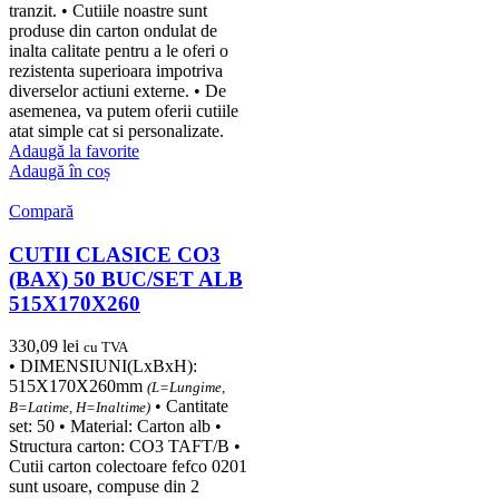
tranzit. • Cutiile noastre sunt
produse din carton ondulat de
inalta calitate pentru a le oferi o
rezistenta superioara impotriva
diverselor actiuni externe. • De
asemenea, va putem oferii cutiile
atat simple cat si personalizate.
Adaugă la favorite
Adaugă în coș
Compară
CUTII CLASICE CO3
(BAX) 50 BUC/SET ALB
515X170X260
330,09
lei
cu TVA
• DIMENSIUNI(LxBxH):
515X170X260mm
(L=Lungime,
• Cantitate
B=Latime, H=Inaltime)
set: 50 • Material: Carton alb •
Structura carton: CO3 TAFT/B •
Cutii carton colectoare fefco 0201
sunt usoare, compuse din 2