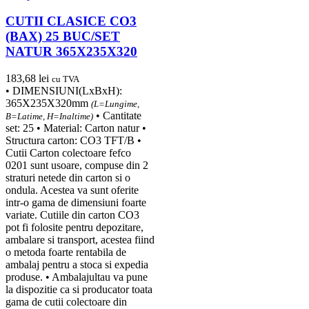
CUTII CLASICE CO3
(BAX) 25 BUC/SET
NATUR 365X235X320
183,68
lei
cu TVA
• DIMENSIUNI(LxBxH):
365X235X320mm
(L=Lungime,
• Cantitate
B=Latime, H=Inaltime)
set: 25 • Material: Carton natur •
Structura carton: CO3 TFT/B •
Cutii Carton colectoare fefco
0201 sunt usoare, compuse din 2
straturi netede din carton si o
ondula. Acestea va sunt oferite
intr-o gama de dimensiuni foarte
variate. Cutiile din carton CO3
pot fi folosite pentru depozitare,
ambalare si transport, acestea fiind
o metoda foarte rentabila de
ambalaj pentru a stoca si expedia
produse. • Ambalajultau va pune
la dispozitie ca si producator toata
gama de cutii colectoare din