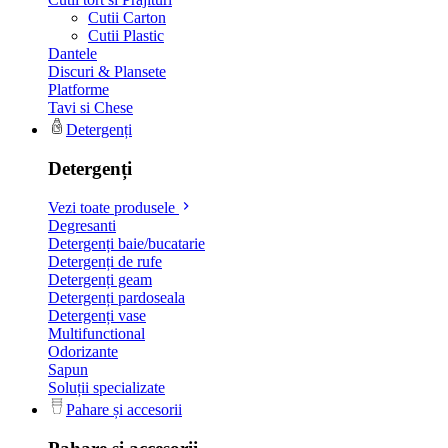
Cutii Carton
Cutii Plastic
Dantele
Discuri & Plansete
Platforme
Tavi si Chese
Detergenți
Detergenți
Vezi toate produsele
Degresanti
Detergenți baie/bucatarie
Detergenți de rufe
Detergenți geam
Detergenți pardoseala
Detergenți vase
Multifunctional
Odorizante
Sapun
Soluții specializate
Pahare și accesorii