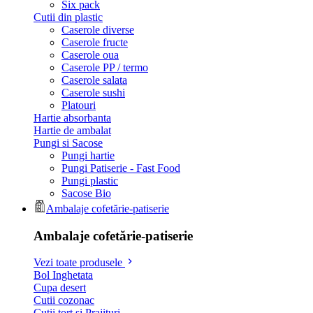
Six pack
Cutii din plastic
Caserole diverse
Caserole fructe
Caserole oua
Caserole PP / termo
Caserole salata
Caserole sushi
Platouri
Hartie absorbanta
Hartie de ambalat
Pungi si Sacose
Pungi hartie
Pungi Patiserie - Fast Food
Pungi plastic
Sacose Bio
Ambalaje cofetărie-patiserie
Ambalaje cofetărie-patiserie
Vezi toate produsele
Bol Inghetata
Cupa desert
Cutii cozonac
Cutii tort si Prajituri