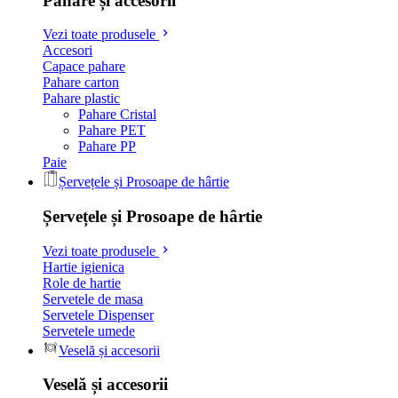
Pahare și accesorii
Vezi toate produsele
Accesori
Capace pahare
Pahare carton
Pahare plastic
Pahare Cristal
Pahare PET
Pahare PP
Paie
Șervețele și Prosoape de hârtie
Șervețele și Prosoape de hârtie
Vezi toate produsele
Hartie igienica
Role de hartie
Servetele de masa
Servetele Dispenser
Servetele umede
Veselă și accesorii
Veselă și accesorii