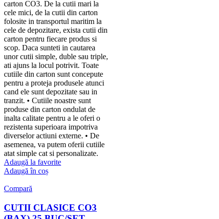
carton CO3. De la cutii mari la
cele mici, de la cutii din carton
folosite in transportul maritim la
cele de depozitare, exista cutii din
carton pentru fiecare produs si
scop. Daca sunteti in cautarea
unor cutii simple, duble sau triple,
ati ajuns la locul potrivit. Toate
cutiile din carton sunt concepute
pentru a proteja produsele atunci
cand ele sunt depozitate sau in
tranzit. • Cutiile noastre sunt
produse din carton ondulat de
inalta calitate pentru a le oferi o
rezistenta superioara impotriva
diverselor actiuni externe. • De
asemenea, va putem oferii cutiile
atat simple cat si personalizate.
Adaugă la favorite
Adaugă în coș
Compară
CUTII CLASICE CO3
(BAX) 25 BUC/SET