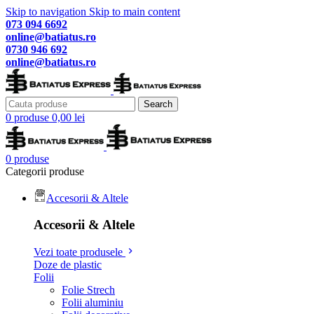
Skip to navigation
Skip to main content
073 094 6692
online@batiatus.ro
0730 946 692
online@batiatus.ro
Search
0
produse
0,00
lei
0
produse
Categorii produse
Accesorii & Altele
Accesorii & Altele
Vezi toate produsele
Doze de plastic
Folii
Folie Strech
Folii aluminiu