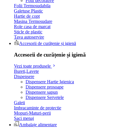
Folii decorative
Folii Termosudabila
Galetuse Plastic
Hartie de copt
Masina Termosudare
Role casa de marcat
Sticle de plastic
Tava autoservire
Accesorii de curățenie și igienă
Accesorii de curățenie și igienă
Vezi toate produsele
Bureti,Lavete
Dispensere
Dispensere Hartie Igienica
Dispensere prosoape
Dispensere sapun
Dispensere Servetele
Galeti
Imbracaminte de protectie
Mopuri-Maturi-perii
Saci menaj
Ambalaje alimentare