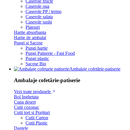
Caserole fructe
Caserole oua
Caserole PP / termo
Caserole salata
Caserole sushi
Platouri
Hartie absorbanta
Hartie de ambalat
Pungi si Sacose
Pungi hartie
Pungi Patiserie - Fast Food
Pungi plastic
Sacose Bio
Ambalaje cofetărie-patiserie
Ambalaje cofetărie-patiserie
Vezi toate produsele
Bol Inghetata
Cupa desert
Cutii cozonac
Cutii tort si Prajituri
Cutii Carton
Cutii Plastic
Dantele