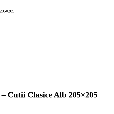
 205×205
utii Clasice Alb 205×205