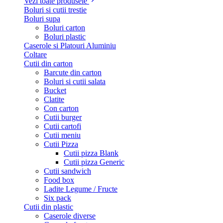
Vezi toate produsele
Boluri si cutii trestie
Boluri supa
Boluri carton
Boluri plastic
Caserole si Platouri Aluminiu
Coltare
Cutii din carton
Barcute din carton
Boluri si cutii salata
Bucket
Clatite
Con carton
Cutii burger
Cutii cartofi
Cutii meniu
Cutii Pizza
Cutii pizza Blank
Cutii pizza Generic
Cutii sandwich
Food box
Ladite Legume / Fructe
Six pack
Cutii din plastic
Caserole diverse