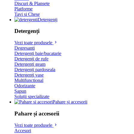
Discuri & Plansete
Platforme
Tavi si Chese
Detergenți
Detergenți
Vezi toate produsele
Degresanti
Detergenți baie/bucatarie
Detergenți de rufe
Detergenți geam
Detergenți pardoseala
Detergenți vase
Multifunctional
Odorizante
Sapun
Soluții specializate
Pahare și accesorii
Pahare și accesorii
Vezi toate produsele
Accesori