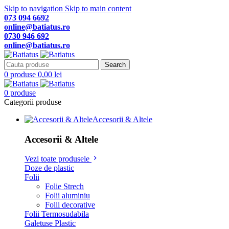
Skip to navigation
Skip to main content
073 094 6692
online@batiatus.ro
0730 946 692
online@batiatus.ro
Search
0
produse
0,00
lei
0
produse
Categorii produse
Accesorii & Altele
Accesorii & Altele
Vezi toate produsele
Doze de plastic
Folii
Folie Strech
Folii aluminiu
Folii decorative
Folii Termosudabila
Galetuse Plastic