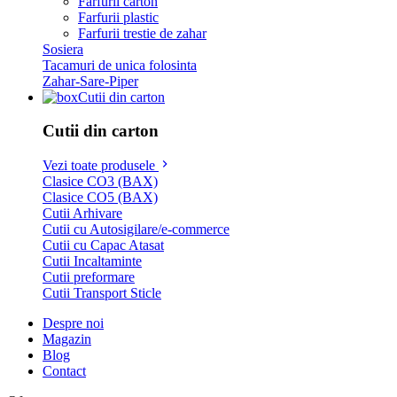
Farfurii carton
Farfurii plastic
Farfurii trestie de zahar
Sosiera
Tacamuri de unica folosinta
Zahar-Sare-Piper
Cutii din carton
Cutii din carton
Vezi toate produsele
Clasice CO3 (BAX)
Clasice CO5 (BAX)
Cutii Arhivare
Cutii cu Autosigilare/e-commerce
Cutii cu Capac Atasat
Cutii Incaltaminte
Cutii preformare
Cutii Transport Sticle
Despre noi
Magazin
Blog
Contact