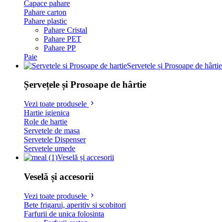
Capace pahare
Pahare carton
Pahare plastic
Pahare Cristal
Pahare PET
Pahare PP
Paie
Șervețele și Prosoape de hârtie
Șervețele și Prosoape de hârtie
Vezi toate produsele
Hartie igienica
Role de hartie
Servetele de masa
Servetele Dispenser
Servetele umede
Veselă și accesorii
Veselă și accesorii
Vezi toate produsele
Bete frigarui, aperitiv si scobitori
Farfurii de unica folosinta