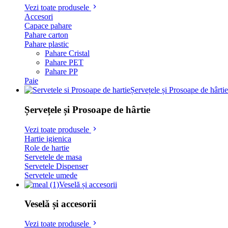
Vezi toate produsele
Accesori
Capace pahare
Pahare carton
Pahare plastic
Pahare Cristal
Pahare PET
Pahare PP
Paie
Șervețele și Prosoape de hârtie
Șervețele și Prosoape de hârtie
Vezi toate produsele
Hartie igienica
Role de hartie
Servetele de masa
Servetele Dispenser
Servetele umede
Veselă și accesorii
Veselă și accesorii
Vezi toate produsele