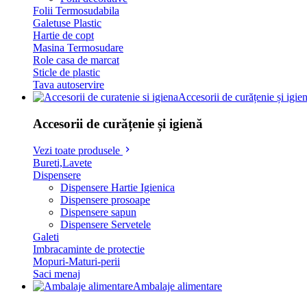
Folii Termosudabila
Galetuse Plastic
Hartie de copt
Masina Termosudare
Role casa de marcat
Sticle de plastic
Tava autoservire
Accesorii de curățenie și igie
Accesorii de curățenie și igienă
Vezi toate produsele
Bureti,Lavete
Dispensere
Dispensere Hartie Igienica
Dispensere prosoape
Dispensere sapun
Dispensere Servetele
Galeti
Imbracaminte de protectie
Mopuri-Maturi-perii
Saci menaj
Ambalaje alimentare