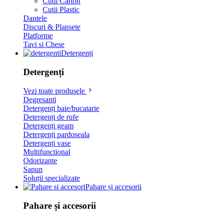
Cutii Carton
Cutii Plastic
Dantele
Discuri & Plansete
Platforme
Tavi si Chese
Detergenți
Detergenți
Vezi toate produsele
Degresanti
Detergenți baie/bucatarie
Detergenți de rufe
Detergenți geam
Detergenți pardoseala
Detergenți vase
Multifunctional
Odorizante
Sapun
Soluții specializate
Pahare și accesorii
Pahare și accesorii