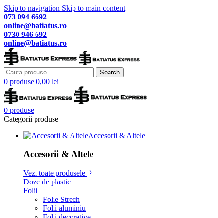
Skip to navigation
Skip to main content
073 094 6692
online@batiatus.ro
0730 946 692
online@batiatus.ro
Search
0
produse
0,00
lei
0
produse
Categorii produse
Accesorii & Altele
Accesorii & Altele
Vezi toate produsele
Doze de plastic
Folii
Folie Strech
Folii aluminiu
Folii decorative