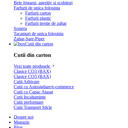
Bete frigarui, aperitiv si scobitori
Farfurii de unica folosinta
Farfurii carton
Farfurii plastic
Farfurii trestie de zahar
Sosiera
Tacamuri de unica folosinta
Zahar-Sare-Piper
Cutii din carton
Cutii din carton
Vezi toate produsele
Clasice CO3 (BAX)
Clasice CO5 (BAX)
Cutii Arhivare
Cutii cu Autosigilare/e-commerce
Cutii cu Capac Atasat
Cutii Incaltaminte
Cutii preformare
Cutii Transport Sticle
Despre noi
Magazin
Blog