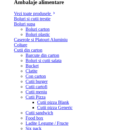
Ambalaje alimentare
Vezi toate produsele
Boluri si cutii trestie
Boluri supa
Boluri carton
Boluri plastic
Caserole si Platouri Aluminiu
Coltare
Cutii din carton
Barcute din carton
Boluri si cutii salata
Bucket
Clatite
Con carton
Cutii burger
Cutii cartofi
Cutii meniu
Cutii Pizza
Cutii pizza Blank
Cutii pizza Generic
Cutii sandwich
Food box
Ladite Legume / Fructe
Six pack