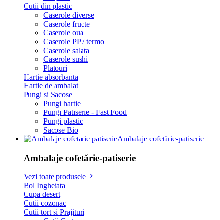
Cutii din plastic
Caserole diverse
Caserole fructe
Caserole oua
Caserole PP / termo
Caserole salata
Caserole sushi
Platouri
Hartie absorbanta
Hartie de ambalat
Pungi si Sacose
Pungi hartie
Pungi Patiserie - Fast Food
Pungi plastic
Sacose Bio
Ambalaje cofetărie-patiserie
Ambalaje cofetărie-patiserie
Vezi toate produsele
Bol Inghetata
Cupa desert
Cutii cozonac
Cutii tort si Prajituri