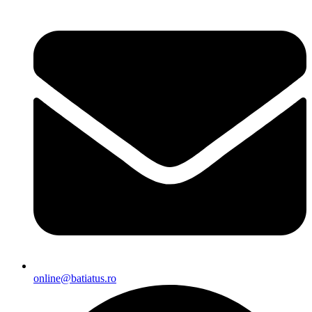
online@batiatus.ro