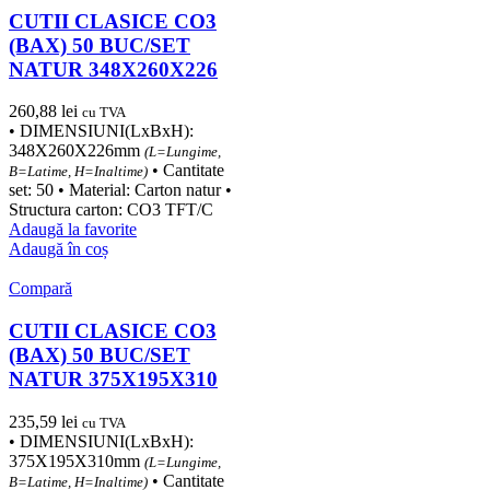
CUTII CLASICE CO3
(BAX) 50 BUC/SET
NATUR 348X260X226
260,88
lei
cu TVA
• DIMENSIUNI(LxBxH):
348X260X226mm
(L=Lungime,
• Cantitate
B=Latime, H=Inaltime)
set: 50 • Material: Carton natur •
Structura carton: CO3 TFT/C
Adaugă la favorite
Adaugă în coș
Compară
CUTII CLASICE CO3
(BAX) 50 BUC/SET
NATUR 375X195X310
235,59
lei
cu TVA
• DIMENSIUNI(LxBxH):
375X195X310mm
(L=Lungime,
• Cantitate
B=Latime, H=Inaltime)