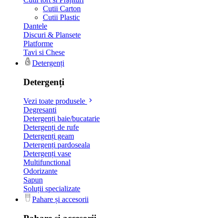
Cutii Carton
Cutii Plastic
Dantele
Discuri & Plansete
Platforme
Tavi si Chese
Detergenți
Detergenți
Vezi toate produsele
Degresanti
Detergenți baie/bucatarie
Detergenți de rufe
Detergenți geam
Detergenți pardoseala
Detergenți vase
Multifunctional
Odorizante
Sapun
Soluții specializate
Pahare și accesorii