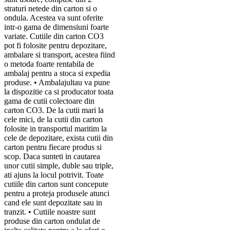
straturi netede din carton si o
ondula. Acestea va sunt oferite
intr-o gama de dimensiuni foarte
variate. Cutiile din carton CO3
pot fi folosite pentru depozitare,
ambalare si transport, acestea fiind
o metoda foarte rentabila de
ambalaj pentru a stoca si expedia
produse. • Ambalajultau va pune
la dispozitie ca si producator toata
gama de cutii colectoare din
carton CO3. De la cutii mari la
cele mici, de la cutii din carton
folosite in transportul maritim la
cele de depozitare, exista cutii din
carton pentru fiecare produs si
scop. Daca sunteti in cautarea
unor cutii simple, duble sau triple,
ati ajuns la locul potrivit. Toate
cutiile din carton sunt concepute
pentru a proteja produsele atunci
cand ele sunt depozitate sau in
tranzit. • Cutiile noastre sunt
produse din carton ondulat de