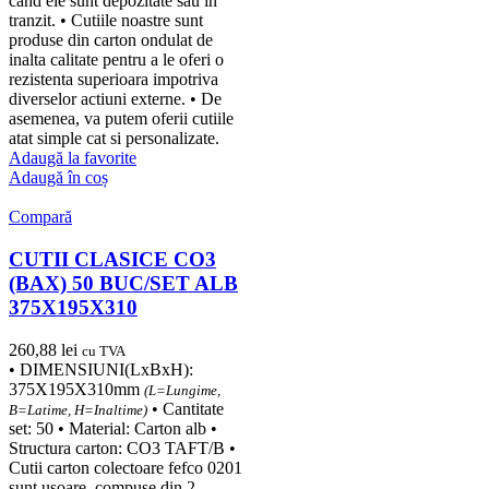
cand ele sunt depozitate sau in
tranzit. • Cutiile noastre sunt
produse din carton ondulat de
inalta calitate pentru a le oferi o
rezistenta superioara impotriva
diverselor actiuni externe. • De
asemenea, va putem oferii cutiile
atat simple cat si personalizate.
Adaugă la favorite
Adaugă în coș
Compară
CUTII CLASICE CO3
(BAX) 50 BUC/SET ALB
375X195X310
260,88
lei
cu TVA
• DIMENSIUNI(LxBxH):
375X195X310mm
(L=Lungime,
• Cantitate
B=Latime, H=Inaltime)
set: 50 • Material: Carton alb •
Structura carton: CO3 TAFT/B •
Cutii carton colectoare fefco 0201
sunt usoare, compuse din 2