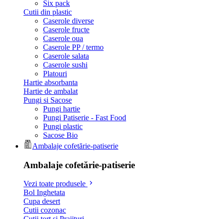
Six pack
Cutii din plastic
Caserole diverse
Caserole fructe
Caserole oua
Caserole PP / termo
Caserole salata
Caserole sushi
Platouri
Hartie absorbanta
Hartie de ambalat
Pungi si Sacose
Pungi hartie
Pungi Patiserie - Fast Food
Pungi plastic
Sacose Bio
Ambalaje cofetărie-patiserie
Ambalaje cofetărie-patiserie
Vezi toate produsele
Bol Inghetata
Cupa desert
Cutii cozonac
Cutii tort si Prajituri