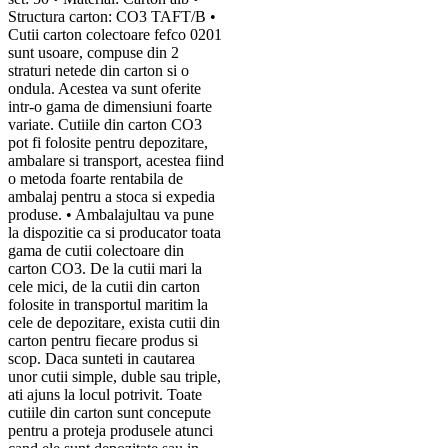
Structura carton: CO3 TAFT/B •
Cutii carton colectoare fefco 0201
sunt usoare, compuse din 2
straturi netede din carton si o
ondula. Acestea va sunt oferite
intr-o gama de dimensiuni foarte
variate. Cutiile din carton CO3
pot fi folosite pentru depozitare,
ambalare si transport, acestea fiind
o metoda foarte rentabila de
ambalaj pentru a stoca si expedia
produse. • Ambalajultau va pune
la dispozitie ca si producator toata
gama de cutii colectoare din
carton CO3. De la cutii mari la
cele mici, de la cutii din carton
folosite in transportul maritim la
cele de depozitare, exista cutii din
carton pentru fiecare produs si
scop. Daca sunteti in cautarea
unor cutii simple, duble sau triple,
ati ajuns la locul potrivit. Toate
cutiile din carton sunt concepute
pentru a proteja produsele atunci