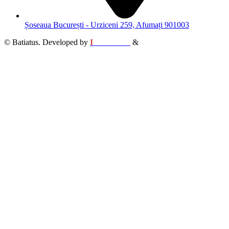
Șoseaua București - Urziceni 259, Afumați 901003
© Batiatus. Developed by
I
MCreative
&
WEBC