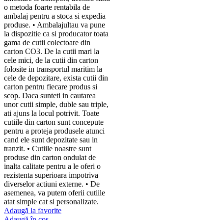
o metoda foarte rentabila de
ambalaj pentru a stoca si expedia
produse. • Ambalajultau va pune
la dispozitie ca si producator toata
gama de cutii colectoare din
carton CO3. De la cutii mari la
cele mici, de la cutii din carton
folosite in transportul maritim la
cele de depozitare, exista cutii din
carton pentru fiecare produs si
scop. Daca sunteti in cautarea
unor cutii simple, duble sau triple,
ati ajuns la locul potrivit. Toate
cutiile din carton sunt concepute
pentru a proteja produsele atunci
cand ele sunt depozitate sau in
tranzit. • Cutiile noastre sunt
produse din carton ondulat de
inalta calitate pentru a le oferi o
rezistenta superioara impotriva
diverselor actiuni externe. • De
asemenea, va putem oferii cutiile
atat simple cat si personalizate.
Adaugă la favorite
Adaugă în coș