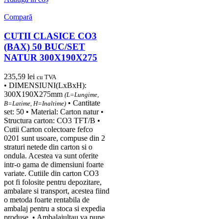
Compară
CUTII CLASICE CO3
(BAX) 50 BUC/SET
NATUR 300X190X275
235,59
lei
cu TVA
• DIMENSIUNI(LxBxH):
300X190X275mm
(L=Lungime,
• Cantitate
B=Latime, H=Inaltime)
set: 50 • Material: Carton natur •
Structura carton: CO3 TFT/B •
Cutii Carton colectoare fefco
0201 sunt usoare, compuse din 2
straturi netede din carton si o
ondula. Acestea va sunt oferite
intr-o gama de dimensiuni foarte
variate. Cutiile din carton CO3
pot fi folosite pentru depozitare,
ambalare si transport, acestea fiind
o metoda foarte rentabila de
ambalaj pentru a stoca si expedia
produse. • Ambalajultau va pune