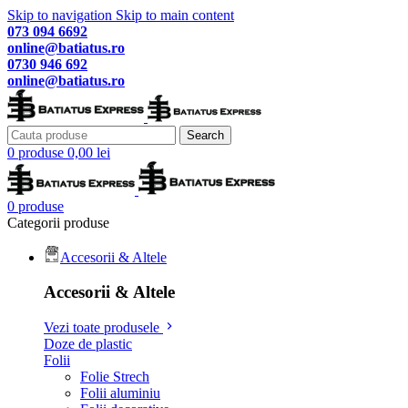
Skip to navigation
Skip to main content
073 094 6692
online@batiatus.ro
0730 946 692
online@batiatus.ro
Search
0
produse
0,00
lei
0
produse
Categorii produse
Accesorii & Altele
Accesorii & Altele
Vezi toate produsele
Doze de plastic
Folii
Folie Strech
Folii aluminiu