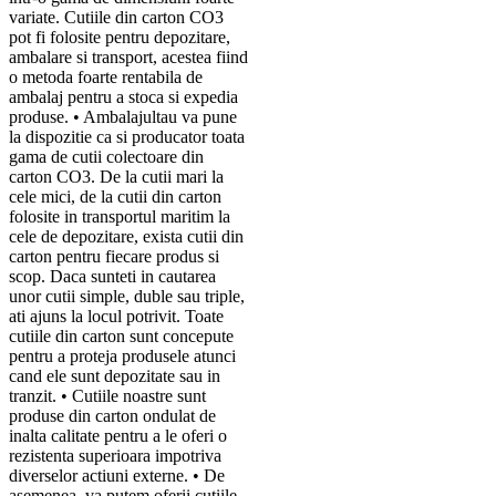
variate. Cutiile din carton CO3
pot fi folosite pentru depozitare,
ambalare si transport, acestea fiind
o metoda foarte rentabila de
ambalaj pentru a stoca si expedia
produse. • Ambalajultau va pune
la dispozitie ca si producator toata
gama de cutii colectoare din
carton CO3. De la cutii mari la
cele mici, de la cutii din carton
folosite in transportul maritim la
cele de depozitare, exista cutii din
carton pentru fiecare produs si
scop. Daca sunteti in cautarea
unor cutii simple, duble sau triple,
ati ajuns la locul potrivit. Toate
cutiile din carton sunt concepute
pentru a proteja produsele atunci
cand ele sunt depozitate sau in
tranzit. • Cutiile noastre sunt
produse din carton ondulat de
inalta calitate pentru a le oferi o
rezistenta superioara impotriva
diverselor actiuni externe. • De
asemenea, va putem oferii cutiile