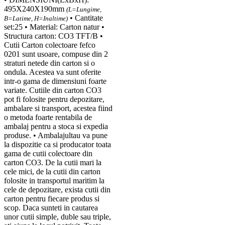
495X240X190mm
(L=Lungime,
• Cantitate
B=Latime, H=Inaltime)
set:25 • Material: Carton natur •
Structura carton: CO3 TFT/B •
Cutii Carton colectoare fefco
0201 sunt usoare, compuse din 2
straturi netede din carton si o
ondula. Acestea va sunt oferite
intr-o gama de dimensiuni foarte
variate. Cutiile din carton CO3
pot fi folosite pentru depozitare,
ambalare si transport, acestea fiind
o metoda foarte rentabila de
ambalaj pentru a stoca si expedia
produse. • Ambalajultau va pune
la dispozitie ca si producator toata
gama de cutii colectoare din
carton CO3. De la cutii mari la
cele mici, de la cutii din carton
folosite in transportul maritim la
cele de depozitare, exista cutii din
carton pentru fiecare produs si
scop. Daca sunteti in cautarea
unor cutii simple, duble sau triple,