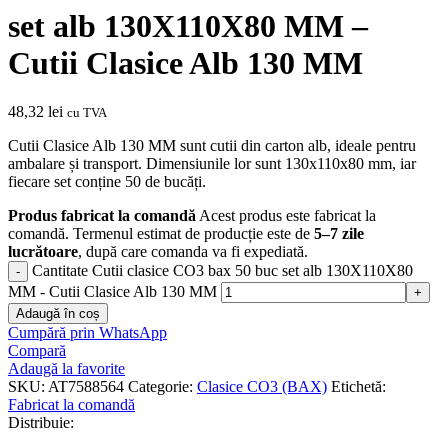
set alb 130X110X80 MM –
Cutii Clasice Alb 130 MM
48,32
lei
cu TVA
Cutii Clasice Alb 130 MM sunt cutii din carton alb, ideale pentru
ambalare și transport. Dimensiunile lor sunt 130x110x80 mm, iar
fiecare set conține 50 de bucăți.
Produs fabricat la comandă
Acest produs este fabricat la
comandă. Termenul estimat de producție este de
5–7 zile
lucrătoare
, după care comanda va fi expediată.
Cantitate Cutii clasice CO3 bax 50 buc set alb 130X110X80
MM - Cutii Clasice Alb 130 MM
Adaugă în coș
Cumpără prin WhatsApp
Compară
Adaugă la favorite
SKU:
AT7588564
Categorie:
Clasice CO3 (BAX)
Etichetă:
Fabricat la comandă
Distribuie: