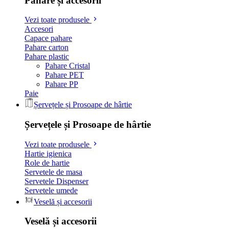
Pahare și accesorii
Vezi toate produsele
Accesori
Capace pahare
Pahare carton
Pahare plastic
Pahare Cristal
Pahare PET
Pahare PP
Paie
Șervețele și Prosoape de hârtie
Șervețele și Prosoape de hârtie
Vezi toate produsele
Hartie igienica
Role de hartie
Servetele de masa
Servetele Dispenser
Servetele umede
Veselă și accesorii
Veselă și accesorii