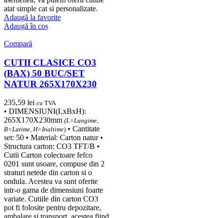
atat simple cat si personalizate.
Adaugă la favorite
Adaugă în coș
Compară
CUTII CLASICE CO3
(BAX) 50 BUC/SET
NATUR 265X170X230
235,59
lei
cu TVA
• DIMENSIUNI(LxBxH):
265X170X230mm
(L=Lungime,
• Cantitate
B=Latime, H=Inaltime)
set: 50 • Material: Carton natur •
Structura carton: CO3 TFT/B •
Cutii Carton colectoare fefco
0201 sunt usoare, compuse din 2
straturi netede din carton si o
ondula. Acestea va sunt oferite
intr-o gama de dimensiuni foarte
variate. Cutiile din carton CO3
pot fi folosite pentru depozitare,
ambalare si transport, acestea fiind