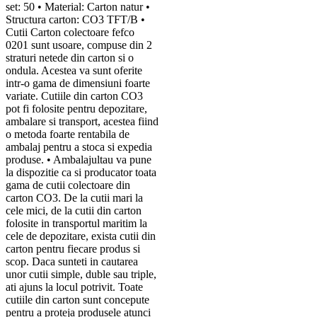
set: 50 • Material: Carton natur •
Structura carton: CO3 TFT/B •
Cutii Carton colectoare fefco
0201 sunt usoare, compuse din 2
straturi netede din carton si o
ondula. Acestea va sunt oferite
intr-o gama de dimensiuni foarte
variate. Cutiile din carton CO3
pot fi folosite pentru depozitare,
ambalare si transport, acestea fiind
o metoda foarte rentabila de
ambalaj pentru a stoca si expedia
produse. • Ambalajultau va pune
la dispozitie ca si producator toata
gama de cutii colectoare din
carton CO3. De la cutii mari la
cele mici, de la cutii din carton
folosite in transportul maritim la
cele de depozitare, exista cutii din
carton pentru fiecare produs si
scop. Daca sunteti in cautarea
unor cutii simple, duble sau triple,
ati ajuns la locul potrivit. Toate
cutiile din carton sunt concepute
pentru a proteja produsele atunci