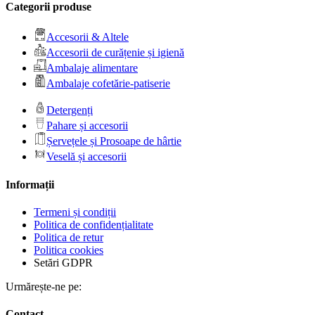
Categorii produse
Accesorii & Altele
Accesorii de curățenie și igienă
Ambalaje alimentare
Ambalaje cofetărie-patiserie
Detergenți
Pahare și accesorii
Șervețele și Prosoape de hârtie
Veselă și accesorii
Informații
Termeni și condiții
Politica de confidențialitate
Politica de retur
Politica cookies
Setări GDPR
Urmărește-ne pe:
Contact