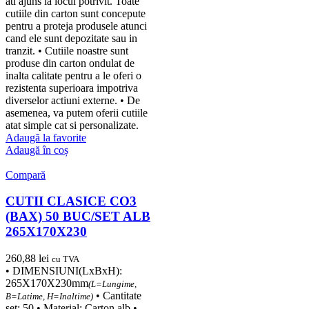
ati ajuns la locul potrivit. Toate
cutiile din carton sunt concepute
pentru a proteja produsele atunci
cand ele sunt depozitate sau in
tranzit. • Cutiile noastre sunt
produse din carton ondulat de
inalta calitate pentru a le oferi o
rezistenta superioara impotriva
diverselor actiuni externe. • De
asemenea, va putem oferii cutiile
atat simple cat si personalizate.
Adaugă la favorite
Adaugă în coș
Compară
CUTII CLASICE CO3
(BAX) 50 BUC/SET ALB
265X170X230
260,88
lei
cu TVA
• DIMENSIUNI(LxBxH):
265X170X230mm
(L=Lungime,
• Cantitate
B=Latime, H=Inaltime)
set: 50 • Material: Carton alb •