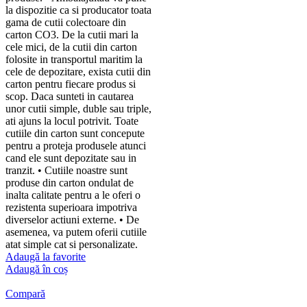
la dispozitie ca si producator toata
gama de cutii colectoare din
carton CO3. De la cutii mari la
cele mici, de la cutii din carton
folosite in transportul maritim la
cele de depozitare, exista cutii din
carton pentru fiecare produs si
scop. Daca sunteti in cautarea
unor cutii simple, duble sau triple,
ati ajuns la locul potrivit. Toate
cutiile din carton sunt concepute
pentru a proteja produsele atunci
cand ele sunt depozitate sau in
tranzit. • Cutiile noastre sunt
produse din carton ondulat de
inalta calitate pentru a le oferi o
rezistenta superioara impotriva
diverselor actiuni externe. • De
asemenea, va putem oferii cutiile
atat simple cat si personalizate.
Adaugă la favorite
Adaugă în coș
Compară