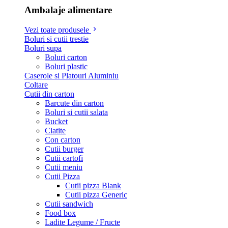
Ambalaje alimentare
Vezi toate produsele
Boluri si cutii trestie
Boluri supa
Boluri carton
Boluri plastic
Caserole si Platouri Aluminiu
Coltare
Cutii din carton
Barcute din carton
Boluri si cutii salata
Bucket
Clatite
Con carton
Cutii burger
Cutii cartofi
Cutii meniu
Cutii Pizza
Cutii pizza Blank
Cutii pizza Generic
Cutii sandwich
Food box
Ladite Legume / Fructe