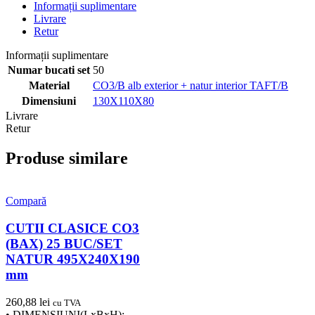
Informații suplimentare
Livrare
Retur
Informații suplimentare
Numar bucati set
50
Material
CO3/B alb exterior + natur interior TAFT/B
Dimensiuni
130X110X80
Livrare
Retur
Produse similare
Compară
CUTII CLASICE CO3
(BAX) 25 BUC/SET
NATUR 495X240X190
mm
260,88
lei
cu TVA
• DIMENSIUNI(LxBxH):