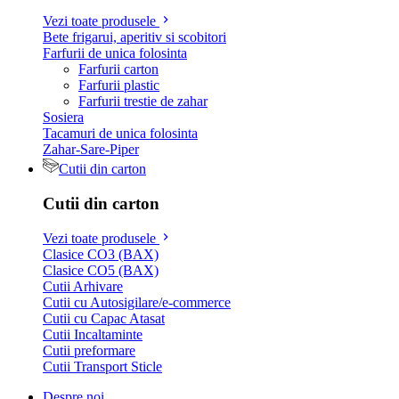
Vezi toate produsele
Bete frigarui, aperitiv si scobitori
Farfurii de unica folosinta
Farfurii carton
Farfurii plastic
Farfurii trestie de zahar
Sosiera
Tacamuri de unica folosinta
Zahar-Sare-Piper
Cutii din carton
Cutii din carton
Vezi toate produsele
Clasice CO3 (BAX)
Clasice CO5 (BAX)
Cutii Arhivare
Cutii cu Autosigilare/e-commerce
Cutii cu Capac Atasat
Cutii Incaltaminte
Cutii preformare
Cutii Transport Sticle
Despre noi