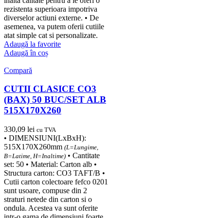
inalta calitate pentru a le oferi o
rezistenta superioara impotriva
diverselor actiuni externe. • De
asemenea, va putem oferii cutiile
atat simple cat si personalizate.
Adaugă la favorite
Adaugă în coș
Compară
CUTII CLASICE CO3
(BAX) 50 BUC/SET ALB
515X170X260
330,09
lei
cu TVA
• DIMENSIUNI(LxBxH):
515X170X260mm
(L=Lungime,
• Cantitate
B=Latime, H=Inaltime)
set: 50 • Material: Carton alb •
Structura carton: CO3 TAFT/B •
Cutii carton colectoare fefco 0201
sunt usoare, compuse din 2
straturi netede din carton si o
ondula. Acestea va sunt oferite
intr-o gama de dimensiuni foarte