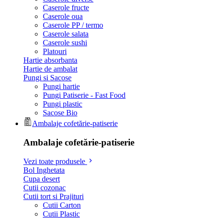
Caserole fructe
Caserole oua
Caserole PP / termo
Caserole salata
Caserole sushi
Platouri
Hartie absorbanta
Hartie de ambalat
Pungi si Sacose
Pungi hartie
Pungi Patiserie - Fast Food
Pungi plastic
Sacose Bio
Ambalaje cofetărie-patiserie
Ambalaje cofetărie-patiserie
Vezi toate produsele
Bol Inghetata
Cupa desert
Cutii cozonac
Cutii tort si Prajituri
Cutii Carton
Cutii Plastic