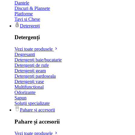
Dantele
Discuri & Plansete
Platforme
Tavi si Chese
Detergenți
Detergenți
Vezi toate produsele
Degresanti
Detergenți baie/bucatarie
Detergenți de rufe
Detergenți geam
Detergenți pardoseala
Detergenți vase
Multifunctional
Odorizante
Sapun
Soluții specializate
Pahare și accesorii
Pahare și accesorii
Vezi toate produsele