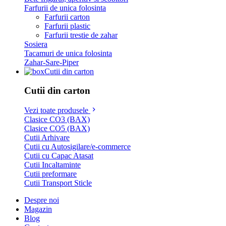
Farfurii de unica folosinta
Farfurii carton
Farfurii plastic
Farfurii trestie de zahar
Sosiera
Tacamuri de unica folosinta
Zahar-Sare-Piper
Cutii din carton
Cutii din carton
Vezi toate produsele
Clasice CO3 (BAX)
Clasice CO5 (BAX)
Cutii Arhivare
Cutii cu Autosigilare/e-commerce
Cutii cu Capac Atasat
Cutii Incaltaminte
Cutii preformare
Cutii Transport Sticle
Despre noi
Magazin
Blog