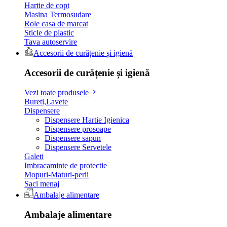
Hartie de copt
Masina Termosudare
Role casa de marcat
Sticle de plastic
Tava autoservire
Accesorii de curățenie și igienă
Accesorii de curățenie și igienă
Vezi toate produsele
Bureti,Lavete
Dispensere
Dispensere Hartie Igienica
Dispensere prosoape
Dispensere sapun
Dispensere Servetele
Galeti
Imbracaminte de protectie
Mopuri-Maturi-perii
Saci menaj
Ambalaje alimentare
Ambalaje alimentare