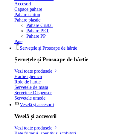
Accesori
Capace pahare
Pahare carton
Pahare plastic
Pahare Cristal
Pahare PET
Pahare PP
Paie
Șervețele și Prosoape de hârtie
Șervețele și Prosoape de hârtie
Vezi toate produsele
Hartie igienica
Role de hartie
Servetele de masa
Servetele Dispenser
Servetele umede
Veselă și accesorii
Veselă și accesorii
Vezi toate produsele
Bete frigarui, aperitiv si scobitori