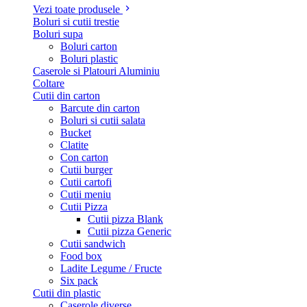
Vezi toate produsele
Boluri si cutii trestie
Boluri supa
Boluri carton
Boluri plastic
Caserole si Platouri Aluminiu
Coltare
Cutii din carton
Barcute din carton
Boluri si cutii salata
Bucket
Clatite
Con carton
Cutii burger
Cutii cartofi
Cutii meniu
Cutii Pizza
Cutii pizza Blank
Cutii pizza Generic
Cutii sandwich
Food box
Ladite Legume / Fructe
Six pack
Cutii din plastic
Caserole diverse