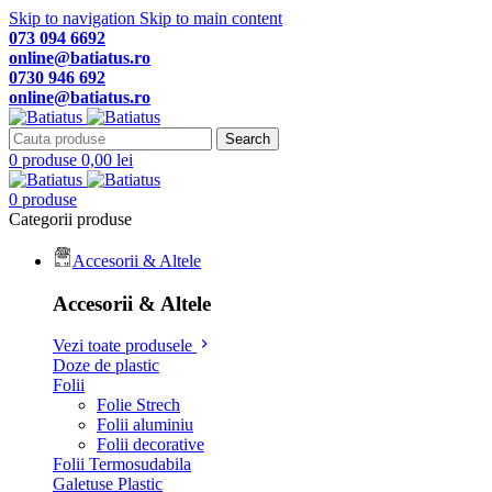
Skip to navigation
Skip to main content
073 094 6692
online@batiatus.ro
0730 946 692
online@batiatus.ro
Search
0
produse
0,00
lei
0
produse
Categorii produse
Accesorii & Altele
Accesorii & Altele
Vezi toate produsele
Doze de plastic
Folii
Folie Strech
Folii aluminiu
Folii decorative
Folii Termosudabila
Galetuse Plastic