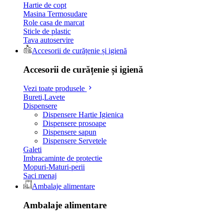
Hartie de copt
Masina Termosudare
Role casa de marcat
Sticle de plastic
Tava autoservire
Accesorii de curățenie și igienă
Accesorii de curățenie și igienă
Vezi toate produsele
Bureti,Lavete
Dispensere
Dispensere Hartie Igienica
Dispensere prosoape
Dispensere sapun
Dispensere Servetele
Galeti
Imbracaminte de protectie
Mopuri-Maturi-perii
Saci menaj
Ambalaje alimentare
Ambalaje alimentare