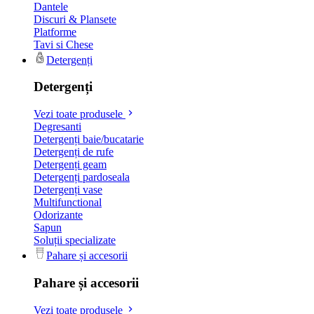
Dantele
Discuri & Plansete
Platforme
Tavi si Chese
Detergenți
Detergenți
Vezi toate produsele
Degresanti
Detergenți baie/bucatarie
Detergenți de rufe
Detergenți geam
Detergenți pardoseala
Detergenți vase
Multifunctional
Odorizante
Sapun
Soluții specializate
Pahare și accesorii
Pahare și accesorii
Vezi toate produsele