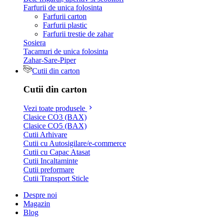
Farfurii de unica folosinta
Farfurii carton
Farfurii plastic
Farfurii trestie de zahar
Sosiera
Tacamuri de unica folosinta
Zahar-Sare-Piper
Cutii din carton
Cutii din carton
Vezi toate produsele
Clasice CO3 (BAX)
Clasice CO5 (BAX)
Cutii Arhivare
Cutii cu Autosigilare/e-commerce
Cutii cu Capac Atasat
Cutii Incaltaminte
Cutii preformare
Cutii Transport Sticle
Despre noi
Magazin
Blog