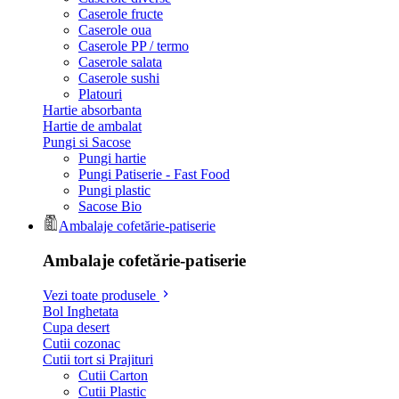
Caserole fructe
Caserole oua
Caserole PP / termo
Caserole salata
Caserole sushi
Platouri
Hartie absorbanta
Hartie de ambalat
Pungi si Sacose
Pungi hartie
Pungi Patiserie - Fast Food
Pungi plastic
Sacose Bio
Ambalaje cofetărie-patiserie
Ambalaje cofetărie-patiserie
Vezi toate produsele
Bol Inghetata
Cupa desert
Cutii cozonac
Cutii tort si Prajituri
Cutii Carton
Cutii Plastic