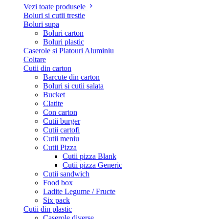
Vezi toate produsele
Boluri si cutii trestie
Boluri supa
Boluri carton
Boluri plastic
Caserole si Platouri Aluminiu
Coltare
Cutii din carton
Barcute din carton
Boluri si cutii salata
Bucket
Clatite
Con carton
Cutii burger
Cutii cartofi
Cutii meniu
Cutii Pizza
Cutii pizza Blank
Cutii pizza Generic
Cutii sandwich
Food box
Ladite Legume / Fructe
Six pack
Cutii din plastic
Caserole diverse