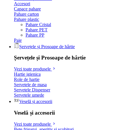
Accesori
Capace pahare
Pahare carton
Pahare plastic
Pahare Cristal
Pahare PET
Pahare PP
Paie
Șervețele și Prosoape de hârtie
Șervețele și Prosoape de hârtie
Vezi toate produsele
Hartie igienica
Role de hartie
Servetele de masa
Servetele Dispenser
Servetele umede
Veselă și accesorii
Veselă și accesorii
Vezi toate produsele
Bete frigarui, aperitiv si scobitori