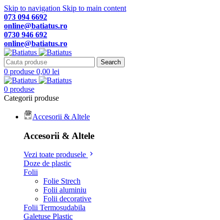
Skip to navigation
Skip to main content
073 094 6692
online@batiatus.ro
0730 946 692
online@batiatus.ro
Search
0
produse
0,00
lei
0
produse
Categorii produse
Accesorii & Altele
Accesorii & Altele
Vezi toate produsele
Doze de plastic
Folii
Folie Strech
Folii aluminiu
Folii decorative
Folii Termosudabila
Galetuse Plastic