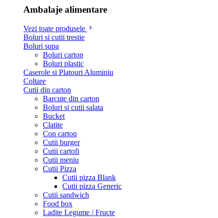
Ambalaje alimentare
Vezi toate produsele
Boluri si cutii trestie
Boluri supa
Boluri carton
Boluri plastic
Caserole si Platouri Aluminiu
Coltare
Cutii din carton
Barcute din carton
Boluri si cutii salata
Bucket
Clatite
Con carton
Cutii burger
Cutii cartofi
Cutii meniu
Cutii Pizza
Cutii pizza Blank
Cutii pizza Generic
Cutii sandwich
Food box
Ladite Legume / Fructe