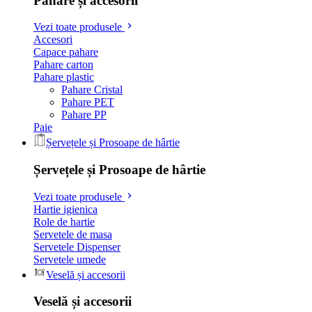
Pahare și accesorii
Vezi toate produsele
Accesori
Capace pahare
Pahare carton
Pahare plastic
Pahare Cristal
Pahare PET
Pahare PP
Paie
Șervețele și Prosoape de hârtie
Șervețele și Prosoape de hârtie
Vezi toate produsele
Hartie igienica
Role de hartie
Servetele de masa
Servetele Dispenser
Servetele umede
Veselă și accesorii
Veselă și accesorii