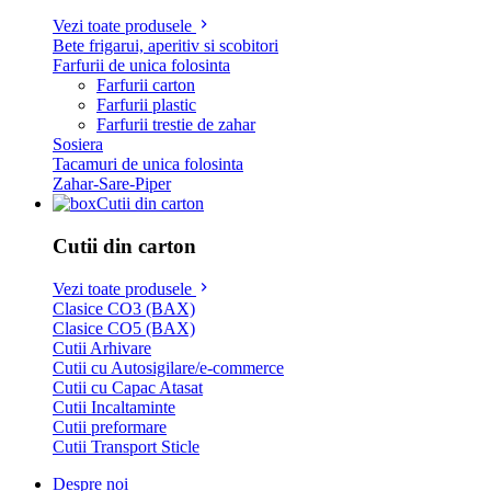
Vezi toate produsele
Bete frigarui, aperitiv si scobitori
Farfurii de unica folosinta
Farfurii carton
Farfurii plastic
Farfurii trestie de zahar
Sosiera
Tacamuri de unica folosinta
Zahar-Sare-Piper
Cutii din carton
Cutii din carton
Vezi toate produsele
Clasice CO3 (BAX)
Clasice CO5 (BAX)
Cutii Arhivare
Cutii cu Autosigilare/e-commerce
Cutii cu Capac Atasat
Cutii Incaltaminte
Cutii preformare
Cutii Transport Sticle
Despre noi