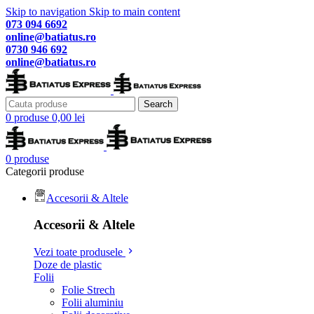
Skip to navigation
Skip to main content
073 094 6692
online@batiatus.ro
0730 946 692
online@batiatus.ro
Search
0
produse
0,00
lei
0
produse
Categorii produse
Accesorii & Altele
Accesorii & Altele
Vezi toate produsele
Doze de plastic
Folii
Folie Strech
Folii aluminiu