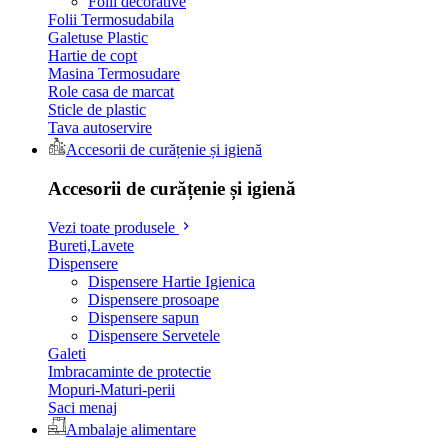
Folii decorative
Folii Termosudabila
Galetuse Plastic
Hartie de copt
Masina Termosudare
Role casa de marcat
Sticle de plastic
Tava autoservire
Accesorii de curățenie și igienă
Accesorii de curățenie și igienă
Vezi toate produsele
Bureti,Lavete
Dispensere
Dispensere Hartie Igienica
Dispensere prosoape
Dispensere sapun
Dispensere Servetele
Galeti
Imbracaminte de protectie
Mopuri-Maturi-perii
Saci menaj
Ambalaje alimentare