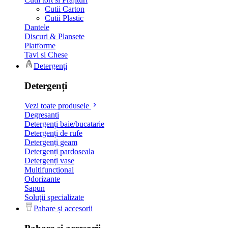
Cutii Carton
Cutii Plastic
Dantele
Discuri & Plansete
Platforme
Tavi si Chese
Detergenți
Detergenți
Vezi toate produsele
Degresanti
Detergenți baie/bucatarie
Detergenți de rufe
Detergenți geam
Detergenți pardoseala
Detergenți vase
Multifunctional
Odorizante
Sapun
Soluții specializate
Pahare și accesorii