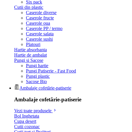
Six pack
Cutii din plastic
Caserole diverse
Caserole fructe
Caserole oua
Caserole PP / termo
Caserole salata
Caserole sushi
Platouri
Hartie absorbanta
Hartie de ambalat
Pungi si Sacose
Pungi hartie
Pungi Patiserie - Fast Food
Pungi plastic
Sacose Bio
Ambalaje cofetărie-patiserie
Ambalaje cofetărie-patiserie
Vezi toate produsele
Bol Inghetata
Cupa desert
Cutii cozonac
Cutii tort si Prajituri