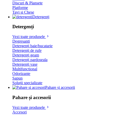
Discuri & Plansete
Platforme
Tavi si Chese
Detergenți
Detergenți
Vezi toate produsele
Degresanti
Detergenți baie/bucatarie
Detergenți de rufe
Detergenți geam
Detergenți pardoseala
Detergenți vase
Multifunctional
Odorizante
Sapun
Soluții specializate
Pahare și accesorii
Pahare și accesorii
Vezi toate produsele
Accesori