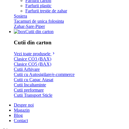
Farfurii carton
Farfurii plastic
Farfurii trestie de zahar
Sosiera
Tacamuri de unica folosinta
Zahar-Sare-Piper
Cutii din carton
Cutii din carton
Vezi toate produsele
Clasice CO3 (BAX)
Clasice CO5 (BAX)
Cutii Arhivare
Cutii cu Autosigilare/e-commerce
Cutii cu Capac Atasat
Cutii Incaltaminte
Cutii preformare
Cutii Transport Sticle
Despre noi
Magazin
Blog
Contact