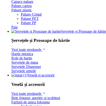
Capace pahare
Pahare carton
Pahare plastic
Pahare Cristal
Pahare PET
Pahare PP
Paie
Șervețele și Prosoape de hârtie
Șervețele și Prosoape de hârtie
Vezi toate produsele
Hartie igienica
Role de hartie
Servetele de masa
Servetele Dispenser
Servetele umede
Veselă și accesorii
Veselă și accesorii
Vezi toate produsele
Bete frigarui, aperitiv si scobitori
Farfurii de unica folosinta