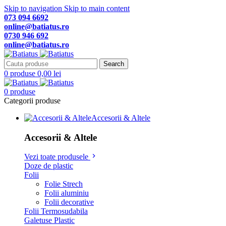
Skip to navigation
Skip to main content
073 094 6692
online@batiatus.ro
0730 946 692
online@batiatus.ro
Search
0
produse
0,00
lei
0
produse
Categorii produse
Accesorii & Altele
Accesorii & Altele
Vezi toate produsele
Doze de plastic
Folii
Folie Strech
Folii aluminiu
Folii decorative
Folii Termosudabila
Galetuse Plastic