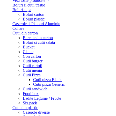
Vezi toate produsele
Boluri si cutii trestie
Boluri supa
Boluri carton
Boluri plastic
Caserole si Platouri Aluminiu
Coltare
Cutii din carton
Barcute din carton
Boluri si cutii salata
Bucket
Clatite
Con carton
Cutii burger
Cutii cartofi
Cutii meniu
Cutii Pizza
Cutii pizza Blank
Cutii pizza Generic
Cutii sandwich
Food box
Ladite Legume / Fructe
Six pack
Cutii din plastic
Caserole diverse