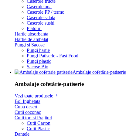
Caserole fructe
Caserole oua
Caserole PP / termo
Caserole salata
Caserole sushi
Platouri
Hartie absorbanta
Hartie de ambalat
Pungi si Sacose
Pungi hartie
Pungi Patiserie - Fast Food
Pungi plastic
Sacose Bio
Ambalaje cofetărie-patiserie
Ambalaje cofetărie-patiserie
Vezi toate produsele
Bol Inghetata
Cupa desert
Cutii cozonac
Cutii tort si Prajituri
Cutii Carton
Cutii Plastic
Dantele