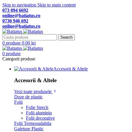
Skip to navigation
Skip to main content
073 094 6692
online@batiatus.ro
0730 946 692
online@batiatus.ro
Search
0
produse
0,00
lei
0
produse
Categorii produse
Accesorii & Altele
Accesorii & Altele
Vezi toate produsele
Doze de plastic
Folii
Folie Strech
Folii aluminiu
Folii decorative
Folii Termosudabila
Galetuse Plastic