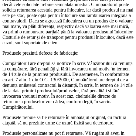
decât cele solicitate trebuie semnalată imediat. Cumpărătorul poate
solicita returnarea acestuia pentru înlocuire, iar dacă produsul nu mai
este pe stoc, poate opta pentru înlocuire sau rambursarea integrală a
contravalorii. Daca se agreează înlocuirea cu un produs de o valoare
mai mare, va plăti diferența, respectiv dacă valoarea este mai mică,
va primi o rambursare parțială până la valoarea produsului înlocuitor.
Costurile de retur și de transport pentru produsul înlocuitor, dacă este
cazul, sunt suportate de client.
Produsele prezintă defecte de fabricație;
Cumpărătorul are dreptul să notifice în scris Vânzătorului că renunța
la cumpărare, fără penalități şi fără invocarea unui motiv, în termen
de 14 zile de la primirea produsului. De asemenea, în conformitate
cu art. 7 alin. 1 din O.G. 130/2000, Cumpărătorul are dreptul de a
denunța unilateral contractul la distanță, în scris, în termen de 14 zile
de la data primirii produsului/produselor, fără penalități și fără
invocarea vreunui motiv. În acest caz, cheltuielile directe de
returnare a produselor vor cădea, conform legii, în sarcina
Cumpărătorului.
Produsele trebuie să fie returnate în ambalajul original, cu factura
atașată, să nu prezinte urme de uzură fizică sau deteriorare.
Produsele personalizate nu pot fi returnate. Vă rugăm să aveți în