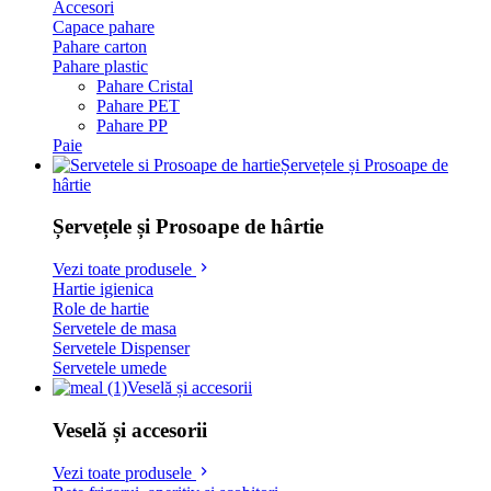
Accesori
Capace pahare
Pahare carton
Pahare plastic
Pahare Cristal
Pahare PET
Pahare PP
Paie
Șervețele și Prosoape de
hârtie
Șervețele și Prosoape de hârtie
Vezi toate produsele
Hartie igienica
Role de hartie
Servetele de masa
Servetele Dispenser
Servetele umede
Veselă și accesorii
Veselă și accesorii
Vezi toate produsele