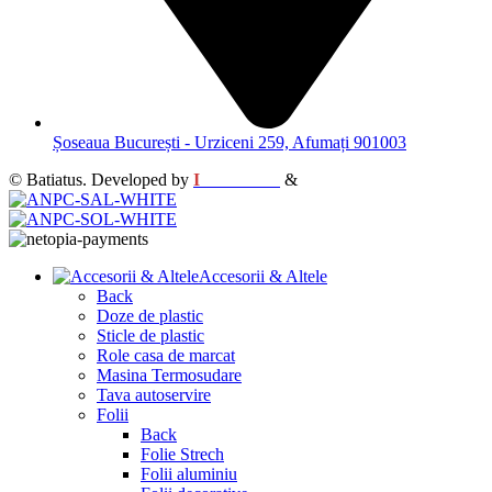
Șoseaua București - Urziceni 259, Afumați 901003
© Batiatus. Developed by
I
MCreative
&
WEBC
Accesorii & Altele
Back
Doze de plastic
Sticle de plastic
Role casa de marcat
Masina Termosudare
Tava autoservire
Folii
Back
Folie Strech
Folii aluminiu