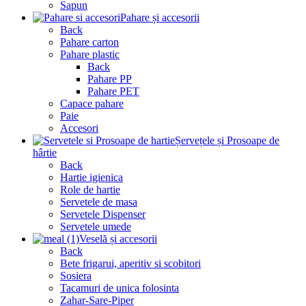
Sapun
Pahare și accesorii
Back
Pahare carton
Pahare plastic
Back
Pahare PP
Pahare PET
Capace pahare
Paie
Accesori
Șervețele și Prosoape de
hârtie
Back
Hartie igienica
Role de hartie
Servetele de masa
Servetele Dispenser
Servetele umede
Veselă și accesorii
Back
Bete frigarui, aperitiv si scobitori
Sosiera
Tacamuri de unica folosinta
Zahar-Sare-Piper