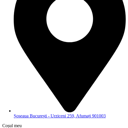
Șoseaua București - Urziceni 259, Afumați 901003
Coșul meu