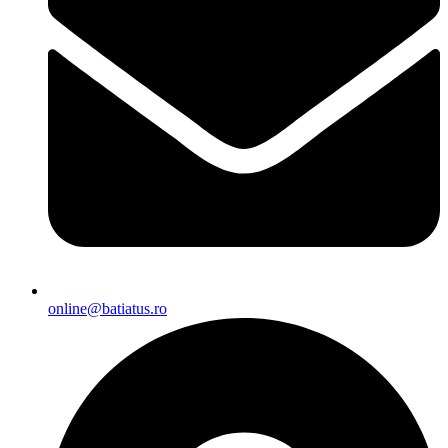
online@batiatus.ro