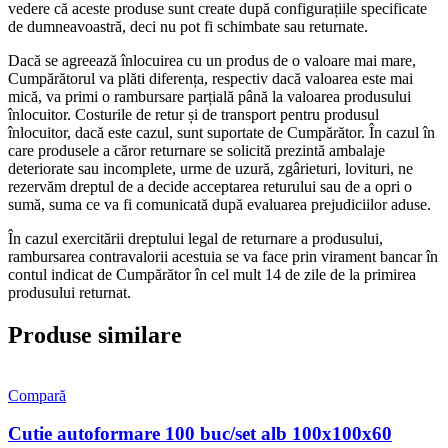
vedere că aceste produse sunt create după configurațiile specificate
de dumneavoastră, deci nu pot fi schimbate sau returnate.
Dacă se agreează înlocuirea cu un produs de o valoare mai mare,
Cumpărătorul va plăti diferența, respectiv dacă valoarea este mai
mică, va primi o rambursare parțială până la valoarea produsului
înlocuitor. Costurile de retur și de transport pentru produsul
înlocuitor, dacă este cazul, sunt suportate de Cumpărător. În cazul în
care produsele a căror returnare se solicită prezintă ambalaje
deteriorate sau incomplete, urme de uzură, zgârieturi, lovituri, ne
rezervăm dreptul de a decide acceptarea returului sau de a opri o
sumă, suma ce va fi comunicată după evaluarea prejudiciilor aduse.
În cazul exercitării dreptului legal de returnare a produsului,
rambursarea contravalorii acestuia se va face prin virament bancar în
contul indicat de Cumpărător în cel mult 14 de zile de la primirea
produsului returnat.
Produse similare
Compară
Cutie autoformare 100 buc/set alb 100x100x60