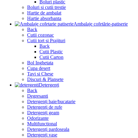
Boluri plastic
Boluri si cutii trestie
Hartie de ambalat
Hartie absorbanta
Ambalaje cofetărie-patiserie
Back
Cutii cozonac
Cutii tort si Prajituri
Back
Cutii Plastic
Cutii Carton
Bol Inghetata
Cupa desert
Tavi si Chese
Discuri & Plansete
Detergenți
Back
Degresanti
Detergenți baie/bucatarie
Detergenți de rufe
Detergenți geam
Odorizante
Multifunctional
Detergenți pardoseala
Detergenți vase