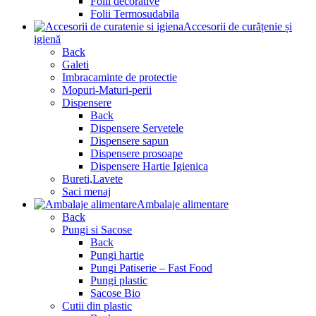
Folii decorative
Folii Termosudabila
Accesorii de curățenie și
igienă
Back
Galeti
Imbracaminte de protectie
Mopuri-Maturi-perii
Dispensere
Back
Dispensere Servetele
Dispensere sapun
Dispensere prosoape
Dispensere Hartie Igienica
Bureti,Lavete
Saci menaj
Ambalaje alimentare
Back
Pungi si Sacose
Back
Pungi hartie
Pungi Patiserie – Fast Food
Pungi plastic
Sacose Bio
Cutii din plastic