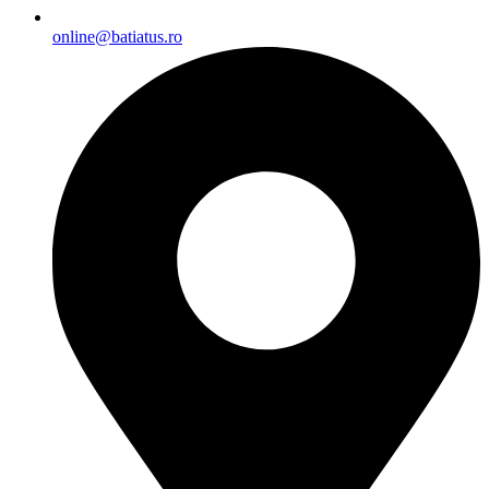
online@batiatus.ro