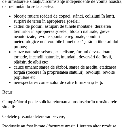
de următoarele situații/circumstanțe independente de voința noastră,
dar nelimitându-se la acestea:
blocaje rutiere (căderi de copaci, stânci, coliziuni în lanț),
surpări de teren în apropierea șoselei;
căderi de poduri, astupări de tunele montane, deraierea
trenurilor în apropierea șoselei, blocări naturale, greve
neautorizate, revolte spontane regionale, condiții
meteorologice nefavorabile bunei desfășurări a itinerariului
propus;
cauze naturale: seisme, cataclisme, furtuni devastatoare,
tornade, incendii naturale, inundații, deversări de fluvii,
părăsiri de albii etc;
cauze umane: starea de război, starea de asediu, etatizarea
forțată (trecerea în proprietatea statului), revoluții, revolte
populare etc;
nerespectarea comenzilor de către furnizori și terți.
Retur
Cumpărătorul poate solicita returnarea produselor în următoarele
situații:
Coletele prezintă deteriorări severe;
Produsele au fost livrate / facturate greșit. Livrarea altor produse