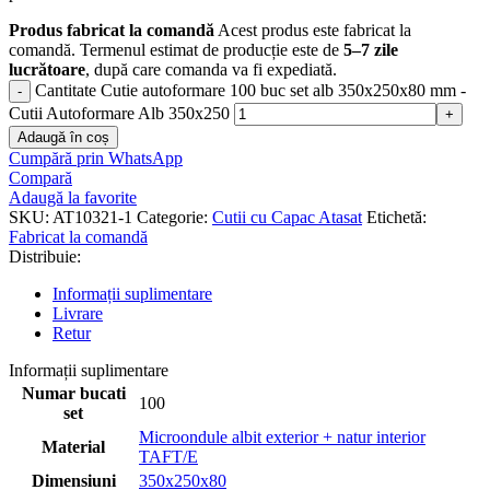
Produs fabricat la comandă
Acest produs este fabricat la
comandă. Termenul estimat de producție este de
5–7 zile
lucrătoare
, după care comanda va fi expediată.
Cantitate Cutie autoformare 100 buc set alb 350x250x80 mm -
Cutii Autoformare Alb 350x250
Adaugă în coș
Cumpără prin WhatsApp
Compară
Adaugă la favorite
SKU:
AT10321-1
Categorie:
Cutii cu Capac Atasat
Etichetă:
Fabricat la comandă
Distribuie:
Informații suplimentare
Livrare
Retur
Informații suplimentare
Numar bucati
100
set
Microondule albit exterior + natur interior
Material
TAFT/E
Dimensiuni
350x250x80