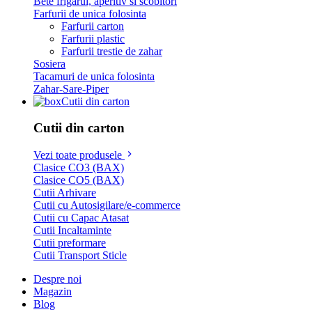
Bete frigarui, aperitiv si scobitori
Farfurii de unica folosinta
Farfurii carton
Farfurii plastic
Farfurii trestie de zahar
Sosiera
Tacamuri de unica folosinta
Zahar-Sare-Piper
Cutii din carton
Cutii din carton
Vezi toate produsele
Clasice CO3 (BAX)
Clasice CO5 (BAX)
Cutii Arhivare
Cutii cu Autosigilare/e-commerce
Cutii cu Capac Atasat
Cutii Incaltaminte
Cutii preformare
Cutii Transport Sticle
Despre noi
Magazin
Blog