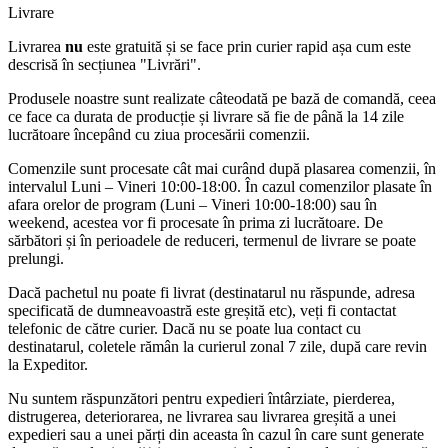
Livrare
Livrarea
nu
este gratuită și se face prin curier rapid așa cum este
descrisă în secțiunea "Livrări".
Produsele noastre sunt realizate câteodată pe bază de comandă, ceea
ce face ca durata de producție și livrare să fie de până la 14 zile
lucrătoare începând cu ziua procesării comenzii.
Comenzile sunt procesate cât mai curând după plasarea comenzii, în
intervalul Luni – Vineri 10:00-18:00. În cazul comenzilor plasate în
afara orelor de program (Luni – Vineri 10:00-18:00) sau în
weekend, acestea vor fi procesate în prima zi lucrătoare. De
sărbători și în perioadele de reduceri, termenul de livrare se poate
prelungi.
Dacă pachetul nu poate fi livrat (destinatarul nu răspunde, adresa
specificată de dumneavoastră este greșită etc), veți fi contactat
telefonic de către curier. Dacă nu se poate lua contact cu
destinatarul, coletele rămân la curierul zonal 7 zile, după care revin
la Expeditor.
Nu suntem răspunzători pentru expedieri întârziate, pierderea,
distrugerea, deteriorarea, ne livrarea sau livrarea greșită a unei
expedieri sau a unei părți din aceasta în cazul în care sunt generate