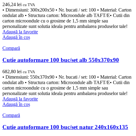
246,24
lei
cu TVA
• Dimensiuni: 300x200x50 • Nr. bucati / set: 100 • Material: Carton
ondulat alb • Structura carton: Microondule alb TAFT/E• Cutii din
carton microondule cu o grosime de 1,5 mm simple sau
personalizate sunt solutia ideala pentru ambalarea produselor tale!
Adaugă la favorite
Adaugă în coș
Compară
Cutie autoformare 100 buc/set alb 550x370x90
682,80
lei
cu TVA
• Dimensiuni: 550x370x90 • Nr. bucati / set: 100 • Material: Carton
ondulat alb • Structura carton: Microondule alb TAFT/E• Cutii din
carton microondule cu o grosime de 1,5 mm simple sau
personalizate sunt solutia ideala pentru ambalarea produselor tale!
Adaugă la favorite
Adaugă în coș
Compară
Cutie autoformare 100 buc/set natur 240x160x135