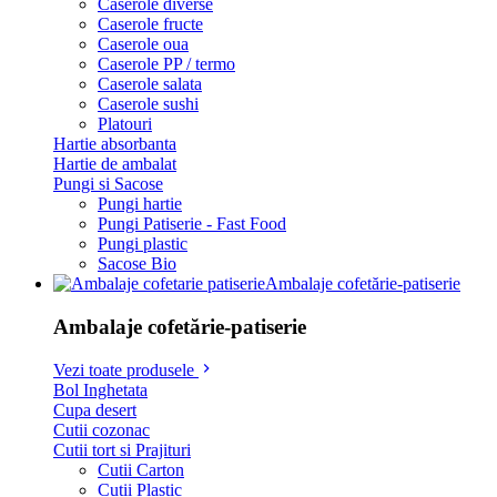
Caserole diverse
Caserole fructe
Caserole oua
Caserole PP / termo
Caserole salata
Caserole sushi
Platouri
Hartie absorbanta
Hartie de ambalat
Pungi si Sacose
Pungi hartie
Pungi Patiserie - Fast Food
Pungi plastic
Sacose Bio
Ambalaje cofetărie-patiserie
Ambalaje cofetărie-patiserie
Vezi toate produsele
Bol Inghetata
Cupa desert
Cutii cozonac
Cutii tort si Prajituri
Cutii Carton
Cutii Plastic