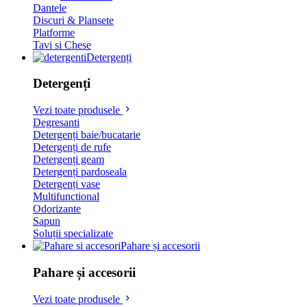
Dantele
Discuri & Plansete
Platforme
Tavi si Chese
Detergenți
Detergenți
Vezi toate produsele
Degresanti
Detergenți baie/bucatarie
Detergenți de rufe
Detergenți geam
Detergenți pardoseala
Detergenți vase
Multifunctional
Odorizante
Sapun
Soluții specializate
Pahare și accesorii
Pahare și accesorii
Vezi toate produsele