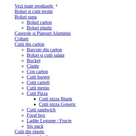
Vezi toate produsele
Boluri si cutii trestie
Boluri supa
Boluri carton
Boluri plastic
Caserole si Platouri Aluminiu
Coltare
Cutii din carton
Barcute din carton
Boluri si cutii salata
Bucket
Clatite
Con carton
Cutii burger
Cutii cartofi
Cutii meniu
Cutii Pizza
Cutii pizza Blank
Cutii pizza Generic
Cutii sandwich
Food box
Ladite Legume / Fructe
Six pack
Cutii din plastic