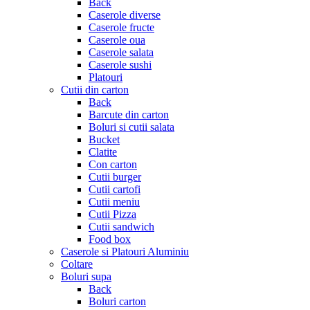
Back
Caserole diverse
Caserole fructe
Caserole oua
Caserole salata
Caserole sushi
Platouri
Cutii din carton
Back
Barcute din carton
Boluri si cutii salata
Bucket
Clatite
Con carton
Cutii burger
Cutii cartofi
Cutii meniu
Cutii Pizza
Cutii sandwich
Food box
Caserole si Platouri Aluminiu
Coltare
Boluri supa
Back
Boluri carton