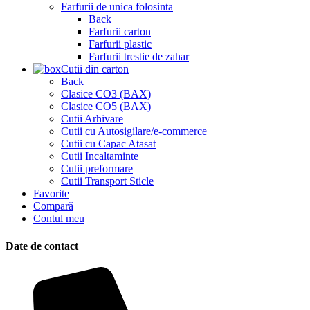
Farfurii de unica folosinta
Back
Farfurii carton
Farfurii plastic
Farfurii trestie de zahar
Cutii din carton
Back
Clasice CO3 (BAX)
Clasice CO5 (BAX)
Cutii Arhivare
Cutii cu Autosigilare/e-commerce
Cutii cu Capac Atasat
Cutii Incaltaminte
Cutii preformare
Cutii Transport Sticle
Favorite
Compară
Contul meu
Date de contact