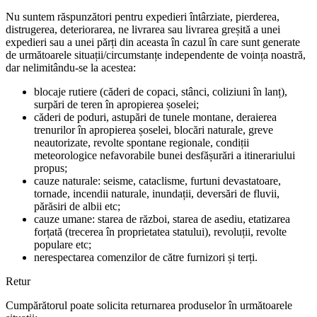
Nu suntem răspunzători pentru expedieri întârziate, pierderea,
distrugerea, deteriorarea, ne livrarea sau livrarea greșită a unei
expedieri sau a unei părți din aceasta în cazul în care sunt generate
de următoarele situații/circumstanțe independente de voința noastră,
dar nelimitându-se la acestea:
blocaje rutiere (căderi de copaci, stânci, coliziuni în lanț),
surpări de teren în apropierea șoselei;
căderi de poduri, astupări de tunele montane, deraierea
trenurilor în apropierea șoselei, blocări naturale, greve
neautorizate, revolte spontane regionale, condiții
meteorologice nefavorabile bunei desfășurări a itinerariului
propus;
cauze naturale: seisme, cataclisme, furtuni devastatoare,
tornade, incendii naturale, inundații, deversări de fluvii,
părăsiri de albii etc;
cauze umane: starea de război, starea de asediu, etatizarea
forțată (trecerea în proprietatea statului), revoluții, revolte
populare etc;
nerespectarea comenzilor de către furnizori și terți.
Retur
Cumpărătorul poate solicita returnarea produselor în următoarele