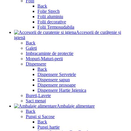
Folii
Back
Folie Strech
Folii aluminiu
Folii decorative
Folii Termosudabila
Accesorii de curățenie și
igienă
Back
Galeti
Imbracaminte de protectie
Mopuri-Maturi-perii
Dispensere
Back
Dispensere Servetele
Dispensere sapun
Dispensere prosoape
Dispensere Hartie Igienica
Bureti,Lavete
Saci menaj
Ambalaje alimentare
Back
Pungi si Sacose
Back
Pungi hartie