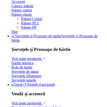
Accesori
Capace pahare
Pahare carton
Pahare plastic
Pahare Cristal
Pahare PET
Pahare PP
Paie
Șervețele și Prosoape de
hârtie
Șervețele și Prosoape de hârtie
Vezi toate produsele
Hartie igienica
Role de hartie
Servetele de masa
Servetele Dispenser
Servetele umede
Veselă și accesorii
Veselă și accesorii
Vezi toate produsele