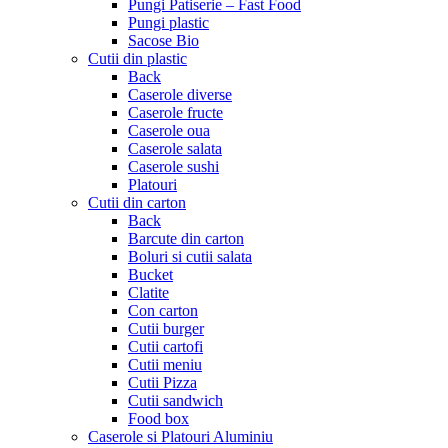
Pungi Patiserie – Fast Food
Pungi plastic
Sacose Bio
Cutii din plastic
Back
Caserole diverse
Caserole fructe
Caserole oua
Caserole salata
Caserole sushi
Platouri
Cutii din carton
Back
Barcute din carton
Boluri si cutii salata
Bucket
Clatite
Con carton
Cutii burger
Cutii cartofi
Cutii meniu
Cutii Pizza
Cutii sandwich
Food box
Caserole si Platouri Aluminiu