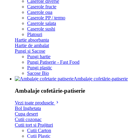
Caserole diverse
Caserole fructe
Caserole oua
Caserole PP / termo
Caserole salata
Caserole sushi
Platouri
Hartie absorbanta
Hartie de ambalat
Pungi si Sacose
Pungi hartie
Pungi Patiserie - Fast Food
Pungi plastic
Sacose Bio
Ambalaje cofetărie-patiserie
Ambalaje cofetărie-patiserie
Vezi toate produsele
Bol Inghetata
Cupa desert
Cutii cozonac
Cutii tort si Prajituri
Cutii Carton
Cutii Plastic