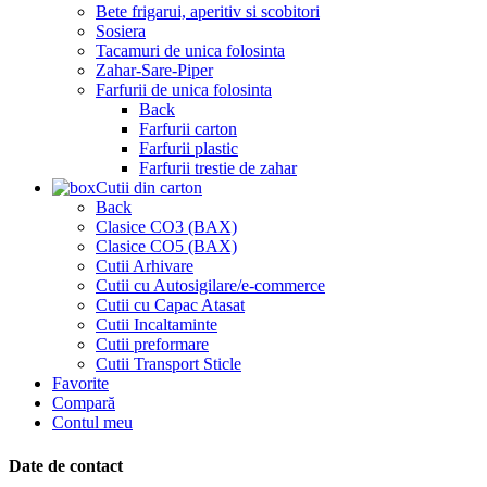
Bete frigarui, aperitiv si scobitori
Sosiera
Tacamuri de unica folosinta
Zahar-Sare-Piper
Farfurii de unica folosinta
Back
Farfurii carton
Farfurii plastic
Farfurii trestie de zahar
Cutii din carton
Back
Clasice CO3 (BAX)
Clasice CO5 (BAX)
Cutii Arhivare
Cutii cu Autosigilare/e-commerce
Cutii cu Capac Atasat
Cutii Incaltaminte
Cutii preformare
Cutii Transport Sticle
Favorite
Compară
Contul meu
Date de contact