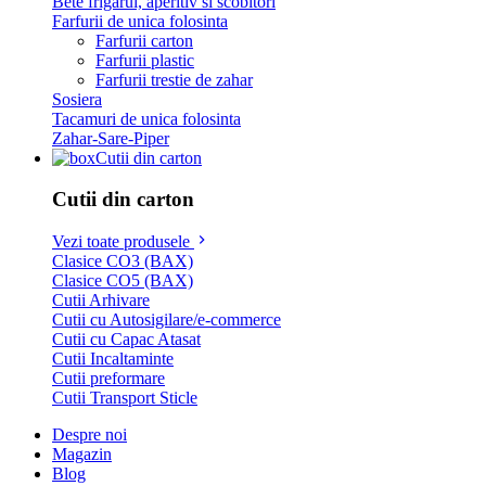
Bete frigarui, aperitiv si scobitori
Farfurii de unica folosinta
Farfurii carton
Farfurii plastic
Farfurii trestie de zahar
Sosiera
Tacamuri de unica folosinta
Zahar-Sare-Piper
Cutii din carton
Cutii din carton
Vezi toate produsele
Clasice CO3 (BAX)
Clasice CO5 (BAX)
Cutii Arhivare
Cutii cu Autosigilare/e-commerce
Cutii cu Capac Atasat
Cutii Incaltaminte
Cutii preformare
Cutii Transport Sticle
Despre noi
Magazin
Blog