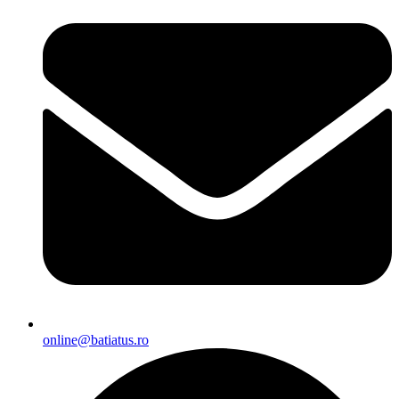
online@batiatus.ro