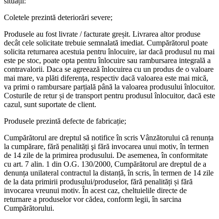
situații:
Coletele prezintă deteriorări severe;
Produsele au fost livrate / facturate greșit. Livrarea altor produse
decât cele solicitate trebuie semnalată imediat. Cumpărătorul poate
solicita returnarea acestuia pentru înlocuire, iar dacă produsul nu mai
este pe stoc, poate opta pentru înlocuire sau rambursarea integrală a
contravalorii. Daca se agreează înlocuirea cu un produs de o valoare
mai mare, va plăti diferența, respectiv dacă valoarea este mai mică,
va primi o rambursare parțială până la valoarea produsului înlocuitor.
Costurile de retur și de transport pentru produsul înlocuitor, dacă este
cazul, sunt suportate de client.
Produsele prezintă defecte de fabricație;
Cumpărătorul are dreptul să notifice în scris Vânzătorului că renunța
la cumpărare, fără penalități şi fără invocarea unui motiv, în termen
de 14 zile de la primirea produsului. De asemenea, în conformitate
cu art. 7 alin. 1 din O.G. 130/2000, Cumpărătorul are dreptul de a
denunța unilateral contractul la distanță, în scris, în termen de 14 zile
de la data primirii produsului/produselor, fără penalități și fără
invocarea vreunui motiv. În acest caz, cheltuielile directe de
returnare a produselor vor cădea, conform legii, în sarcina
Cumpărătorului.