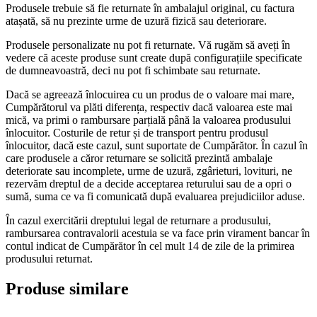
Produsele trebuie să fie returnate în ambalajul original, cu factura
atașată, să nu prezinte urme de uzură fizică sau deteriorare.
Produsele personalizate nu pot fi returnate. Vă rugăm să aveți în
vedere că aceste produse sunt create după configurațiile specificate
de dumneavoastră, deci nu pot fi schimbate sau returnate.
Dacă se agreează înlocuirea cu un produs de o valoare mai mare,
Cumpărătorul va plăti diferența, respectiv dacă valoarea este mai
mică, va primi o rambursare parțială până la valoarea produsului
înlocuitor. Costurile de retur și de transport pentru produsul
înlocuitor, dacă este cazul, sunt suportate de Cumpărător. În cazul în
care produsele a căror returnare se solicită prezintă ambalaje
deteriorate sau incomplete, urme de uzură, zgârieturi, lovituri, ne
rezervăm dreptul de a decide acceptarea returului sau de a opri o
sumă, suma ce va fi comunicată după evaluarea prejudiciilor aduse.
În cazul exercitării dreptului legal de returnare a produsului,
rambursarea contravalorii acestuia se va face prin virament bancar în
contul indicat de Cumpărător în cel mult 14 de zile de la primirea
produsului returnat.
Produse similare