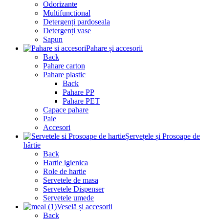
Odorizante
Multifunctional
Detergenți pardoseala
Detergenți vase
Sapun
Pahare și accesorii
Back
Pahare carton
Pahare plastic
Back
Pahare PP
Pahare PET
Capace pahare
Paie
Accesori
Șervețele și Prosoape de
hârtie
Back
Hartie igienica
Role de hartie
Servetele de masa
Servetele Dispenser
Servetele umede
Veselă și accesorii
Back