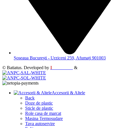
Șoseaua București - Urziceni 259, Afumați 901003
© Batiatus. Developed by
I
MCreative
&
WEBC
Accesorii & Altele
Back
Doze de plastic
Sticle de plastic
Role casa de marcat
Masina Termosudare
Tava autoservire