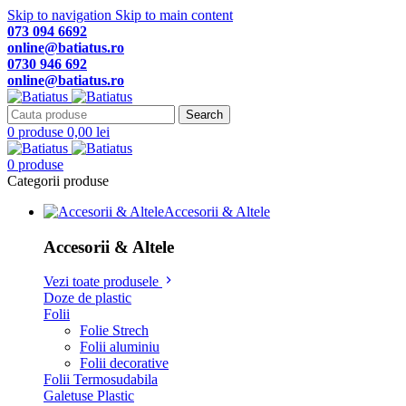
Skip to navigation
Skip to main content
073 094 6692
online@batiatus.ro
0730 946 692
online@batiatus.ro
Search
0
produse
0,00
lei
0
produse
Categorii produse
Accesorii & Altele
Accesorii & Altele
Vezi toate produsele
Doze de plastic
Folii
Folie Strech
Folii aluminiu
Folii decorative
Folii Termosudabila
Galetuse Plastic