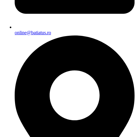
online@batiatus.ro