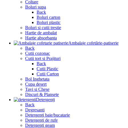
Coltare
Boluri supa
Back
Boluri carton
Boluri plastic
Boluri si cutii trestie
Hartie de ambalat
Hartie absorbanta
Ambalaje cofetărie-patiserie
Back
Cutii cozonac
Cutii tort si Prajituri
Back
Cutii Plastic
Cutii Carton
Bol Inghetata
Cupa desert
Tavi si Chese
Discuri & Plansete
Detergenți
Back
Degresanti
Detergenți baie/bucatarie
Detergenți de rufe
Detergenți geam