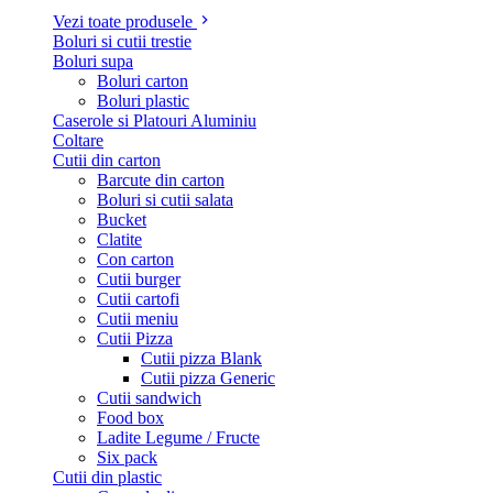
Vezi toate produsele
Boluri si cutii trestie
Boluri supa
Boluri carton
Boluri plastic
Caserole si Platouri Aluminiu
Coltare
Cutii din carton
Barcute din carton
Boluri si cutii salata
Bucket
Clatite
Con carton
Cutii burger
Cutii cartofi
Cutii meniu
Cutii Pizza
Cutii pizza Blank
Cutii pizza Generic
Cutii sandwich
Food box
Ladite Legume / Fructe
Six pack
Cutii din plastic