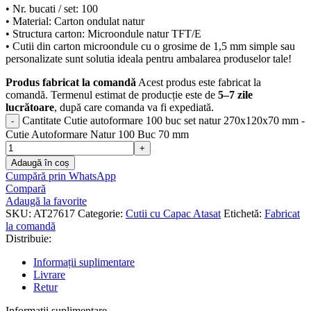
• Nr. bucati / set: 100
• Material: Carton ondulat natur
• Structura carton: Microondule natur TFT/E
• Cutii din carton microondule cu o grosime de 1,5 mm simple sau
personalizate sunt solutia ideala pentru ambalarea produselor tale!
Produs fabricat la comandă
Acest produs este fabricat la
comandă. Termenul estimat de producție este de
5–7 zile
lucrătoare
, după care comanda va fi expediată.
Cantitate Cutie autoformare 100 buc set natur 270x120x70 mm -
Cutie Autoformare Natur 100 Buc 70 mm
Adaugă în coș
Cumpără prin WhatsApp
Compară
Adaugă la favorite
SKU:
AT27617
Categorie:
Cutii cu Capac Atasat
Etichetă:
Fabricat
la comandă
Distribuie:
Informații suplimentare
Livrare
Retur
Informații suplimentare