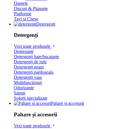
Dantele
Discuri & Plansete
Platforme
Tavi si Chese
Detergenți
Detergenți
Vezi toate produsele
Degresanti
Detergenți baie/bucatarie
Detergenți de rufe
Detergenți geam
Detergenți pardoseala
Detergenți vase
Multifunctional
Odorizante
Sapun
Soluții specializate
Pahare și accesorii
Pahare și accesorii
Vezi toate produsele