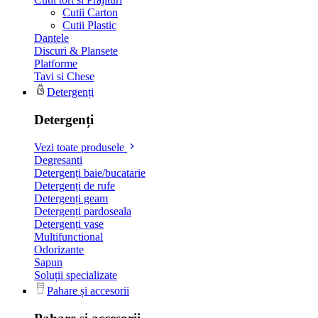
Cutii Carton
Cutii Plastic
Dantele
Discuri & Plansete
Platforme
Tavi si Chese
Detergenți
Detergenți
Vezi toate produsele
Degresanti
Detergenți baie/bucatarie
Detergenți de rufe
Detergenți geam
Detergenți pardoseala
Detergenți vase
Multifunctional
Odorizante
Sapun
Soluții specializate
Pahare și accesorii