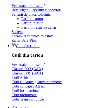
Vezi toate produsele
Bete frigarui, aperitiv si scobitori
Farfurii de unica folosinta
Farfurii carton
Farfurii plastic
Farfurii trestie de zahar
Sosiera
Tacamuri de unica folosinta
Zahar-Sare-Piper
Cutii din carton
Cutii din carton
Vezi toate produsele
Clasice CO3 (BAX)
Clasice CO5 (BAX)
Cutii Arhivare
Cutii cu Autosigilare/e-commerce
Cutii cu Capac Atasat
Cutii Incaltaminte
Cutii preformare
Cutii Transport Sticle
Despre noi