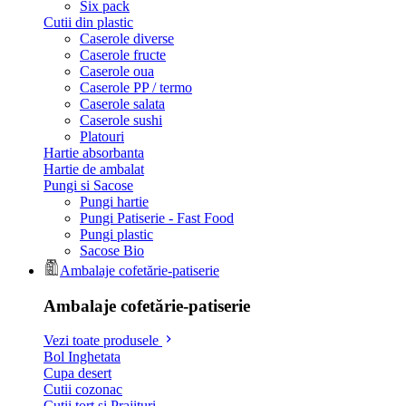
Six pack
Cutii din plastic
Caserole diverse
Caserole fructe
Caserole oua
Caserole PP / termo
Caserole salata
Caserole sushi
Platouri
Hartie absorbanta
Hartie de ambalat
Pungi si Sacose
Pungi hartie
Pungi Patiserie - Fast Food
Pungi plastic
Sacose Bio
Ambalaje cofetărie-patiserie
Ambalaje cofetărie-patiserie
Vezi toate produsele
Bol Inghetata
Cupa desert
Cutii cozonac
Cutii tort si Prajituri