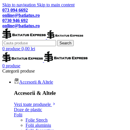
Skip to navigation
Skip to main content
073 094 6692
online@batiatus.ro
0730 946 692
online@batiatus.ro
Search
0
produse
0,00
lei
0
produse
Categorii produse
Accesorii & Altele
Accesorii & Altele
Vezi toate produsele
Doze de plastic
Folii
Folie Strech
Folii aluminiu