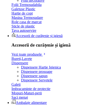
Folii decorative
Folii Termosudabila
Galetuse Plastic
Hartie de copt
Masina Termosudare
Role casa de marcat
Sticle de plastic
Tava autoservire
Accesorii de curățenie și igienă
Accesorii de curățenie și igienă
Vezi toate produsele
Bureti,Lavete
Dispensere
Dispensere Hartie Igienica
Dispensere prosoape
Dispensere sapun
Dispensere Servetele
Galeti
Imbracaminte de protectie
Mopuri-Maturi-perii
Saci menaj
Ambalaje alimentare