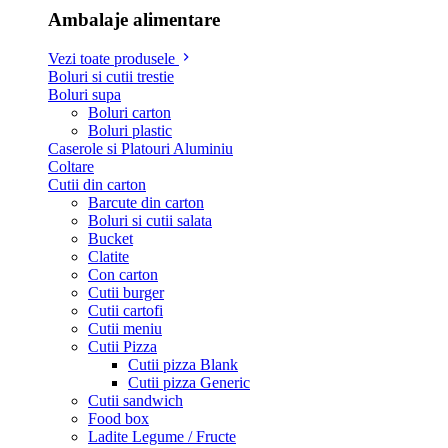
Ambalaje alimentare
Vezi toate produsele
Boluri si cutii trestie
Boluri supa
Boluri carton
Boluri plastic
Caserole si Platouri Aluminiu
Coltare
Cutii din carton
Barcute din carton
Boluri si cutii salata
Bucket
Clatite
Con carton
Cutii burger
Cutii cartofi
Cutii meniu
Cutii Pizza
Cutii pizza Blank
Cutii pizza Generic
Cutii sandwich
Food box
Ladite Legume / Fructe