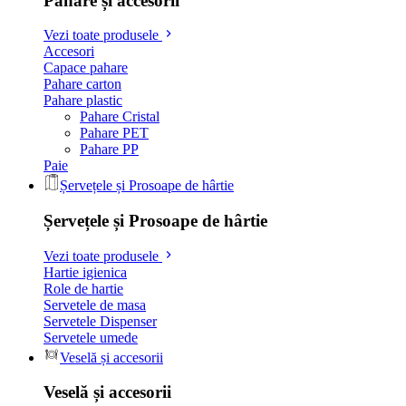
Pahare și accesorii
Vezi toate produsele
Accesori
Capace pahare
Pahare carton
Pahare plastic
Pahare Cristal
Pahare PET
Pahare PP
Paie
Șervețele și Prosoape de hârtie
Șervețele și Prosoape de hârtie
Vezi toate produsele
Hartie igienica
Role de hartie
Servetele de masa
Servetele Dispenser
Servetele umede
Veselă și accesorii
Veselă și accesorii