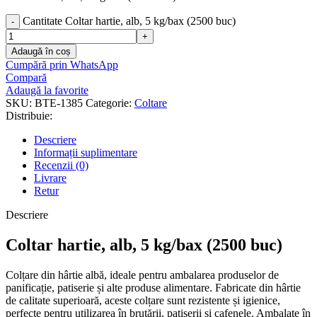
Cantitate Coltar hartie, alb, 5 kg/bax (2500 buc)
Adaugă în coș
Cumpără prin WhatsApp
Compară
Adaugă la favorite
SKU:
BTE-1385
Categorie:
Coltare
Distribuie:
Descriere
Informații suplimentare
Recenzii (0)
Livrare
Retur
Descriere
Coltar hartie, alb, 5 kg/bax (2500 buc)
Colțare din hârtie albă, ideale pentru ambalarea produselor de
panificație, patiserie și alte produse alimentare. Fabricate din hârtie
de calitate superioară, aceste colțare sunt rezistente și igienice,
perfecte pentru utilizarea în brutării, patiserii și cafenele. Ambalate în