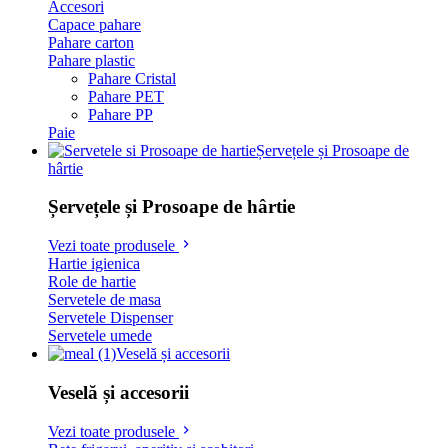
Accesori
Capace pahare
Pahare carton
Pahare plastic
Pahare Cristal
Pahare PET
Pahare PP
Paie
Șervețele și Prosoape de
hârtie
Șervețele și Prosoape de hârtie
Vezi toate produsele
Hartie igienica
Role de hartie
Servetele de masa
Servetele Dispenser
Servetele umede
Veselă și accesorii
Veselă și accesorii
Vezi toate produsele