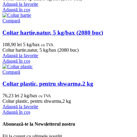
Adaugă la favorite
Adaugă în coș
Compară
Coltar hartie,natur, 5 kg/bax (2080 buc)
108,90
lei
5 kg/bax
cu TVA
Coltar hartie,natur, 5 kg/bax (2080 buc)
Adaugă la favorite
Adaugă în coș
Compară
Coltar plastic, pentru shwarma,2 kg
76,23
lei
2 kg/bax
cu TVA
Coltar plastic, pentru shwarma,2 kg
Adaugă la favorite
Adaugă în coș
Abonează-te la Newsletterul nostru
Fii la curent cu ultimele noutăți.