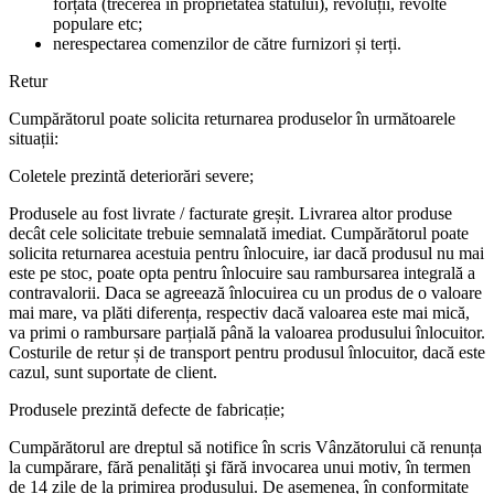
forțată (trecerea în proprietatea statului), revoluții, revolte
populare etc;
nerespectarea comenzilor de către furnizori și terți.
Retur
Cumpărătorul poate solicita returnarea produselor în următoarele
situații:
Coletele prezintă deteriorări severe;
Produsele au fost livrate / facturate greșit. Livrarea altor produse
decât cele solicitate trebuie semnalată imediat. Cumpărătorul poate
solicita returnarea acestuia pentru înlocuire, iar dacă produsul nu mai
este pe stoc, poate opta pentru înlocuire sau rambursarea integrală a
contravalorii. Daca se agreează înlocuirea cu un produs de o valoare
mai mare, va plăti diferența, respectiv dacă valoarea este mai mică,
va primi o rambursare parțială până la valoarea produsului înlocuitor.
Costurile de retur și de transport pentru produsul înlocuitor, dacă este
cazul, sunt suportate de client.
Produsele prezintă defecte de fabricație;
Cumpărătorul are dreptul să notifice în scris Vânzătorului că renunța
la cumpărare, fără penalități şi fără invocarea unui motiv, în termen
de 14 zile de la primirea produsului. De asemenea, în conformitate