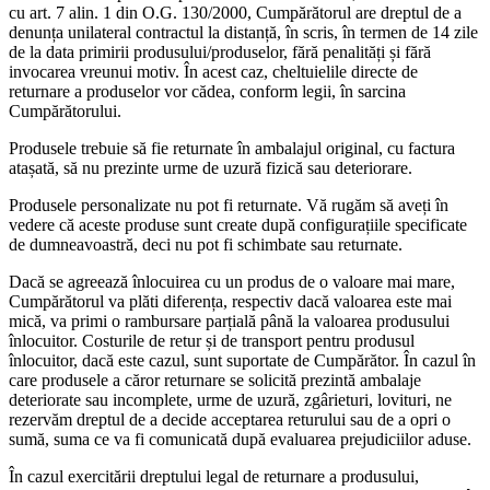
cu art. 7 alin. 1 din O.G. 130/2000, Cumpărătorul are dreptul de a
denunța unilateral contractul la distanță, în scris, în termen de 14 zile
de la data primirii produsului/produselor, fără penalități și fără
invocarea vreunui motiv. În acest caz, cheltuielile directe de
returnare a produselor vor cădea, conform legii, în sarcina
Cumpărătorului.
Produsele trebuie să fie returnate în ambalajul original, cu factura
atașată, să nu prezinte urme de uzură fizică sau deteriorare.
Produsele personalizate nu pot fi returnate. Vă rugăm să aveți în
vedere că aceste produse sunt create după configurațiile specificate
de dumneavoastră, deci nu pot fi schimbate sau returnate.
Dacă se agreează înlocuirea cu un produs de o valoare mai mare,
Cumpărătorul va plăti diferența, respectiv dacă valoarea este mai
mică, va primi o rambursare parțială până la valoarea produsului
înlocuitor. Costurile de retur și de transport pentru produsul
înlocuitor, dacă este cazul, sunt suportate de Cumpărător. În cazul în
care produsele a căror returnare se solicită prezintă ambalaje
deteriorate sau incomplete, urme de uzură, zgârieturi, lovituri, ne
rezervăm dreptul de a decide acceptarea returului sau de a opri o
sumă, suma ce va fi comunicată după evaluarea prejudiciilor aduse.
În cazul exercitării dreptului legal de returnare a produsului,