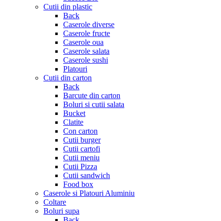
Cutii din plastic
Back
Caserole diverse
Caserole fructe
Caserole oua
Caserole salata
Caserole sushi
Platouri
Cutii din carton
Back
Barcute din carton
Boluri si cutii salata
Bucket
Clatite
Con carton
Cutii burger
Cutii cartofi
Cutii meniu
Cutii Pizza
Cutii sandwich
Food box
Caserole si Platouri Aluminiu
Coltare
Boluri supa
Back