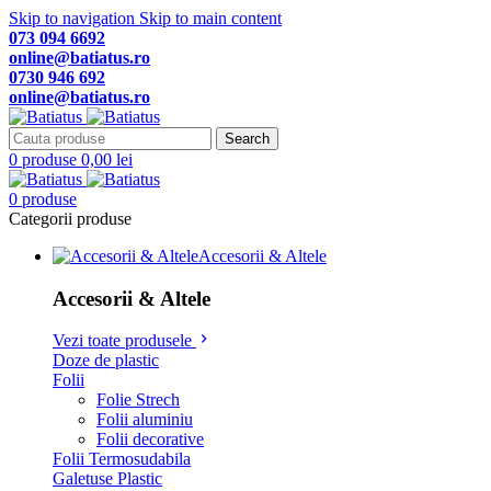
Skip to navigation
Skip to main content
073 094 6692
online@batiatus.ro
0730 946 692
online@batiatus.ro
Search
0
produse
0,00
lei
0
produse
Categorii produse
Accesorii & Altele
Accesorii & Altele
Vezi toate produsele
Doze de plastic
Folii
Folie Strech
Folii aluminiu
Folii decorative
Folii Termosudabila
Galetuse Plastic