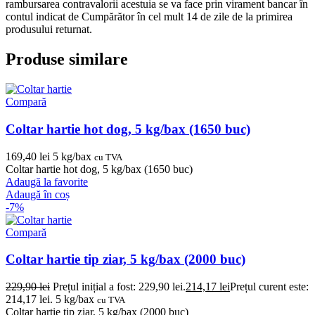
rambursarea contravalorii acestuia se va face prin virament bancar în
contul indicat de Cumpărător în cel mult 14 de zile de la primirea
produsului returnat.
Produse similare
Compară
Coltar hartie hot dog, 5 kg/bax (1650 buc)
169,40
lei
5 kg/bax
cu TVA
Coltar hartie hot dog, 5 kg/bax (1650 buc)
Adaugă la favorite
Adaugă în coș
-7%
Compară
Coltar hartie tip ziar, 5 kg/bax (2000 buc)
229,90
lei
Prețul inițial a fost: 229,90 lei.
214,17
lei
Prețul curent este:
214,17 lei.
5 kg/bax
cu TVA
Coltar hartie tip ziar, 5 kg/bax (2000 buc)