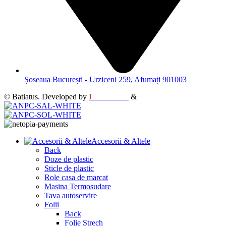
Șoseaua București - Urziceni 259, Afumați 901003
© Batiatus. Developed by
I
MCreative
&
WEBC
Accesorii & Altele
Back
Doze de plastic
Sticle de plastic
Role casa de marcat
Masina Termosudare
Tava autoservire
Folii
Back
Folie Strech