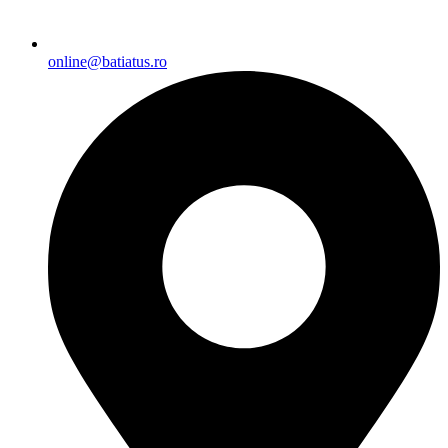
online@batiatus.ro