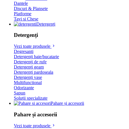
Dantele
Discuri & Plansete
Platforme
Tavi si Chese
Detergenți
Detergenți
Vezi toate produsele
Degresanti
Detergenți baie/bucatarie
Detergenți de rufe
Detergenți geam
Detergenți pardoseala
Detergenți vase
Multifunctional
Odorizante
Sapun
Soluții specializate
Pahare și accesorii
Pahare și accesorii
Vezi toate produsele