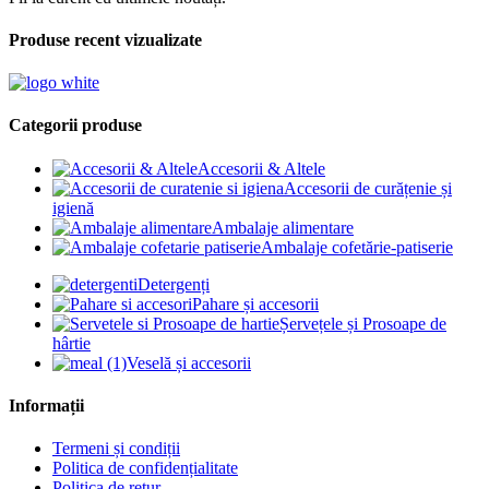
Produse recent vizualizate
Categorii produse
Accesorii & Altele
Accesorii de curățenie și
igienă
Ambalaje alimentare
Ambalaje cofetărie-patiserie
Detergenți
Pahare și accesorii
Șervețele și Prosoape de
hârtie
Veselă și accesorii
Informații
Termeni și condiții
Politica de confidențialitate
Politica de retur