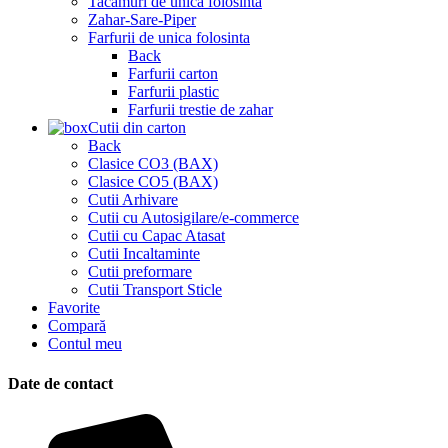
Tacamuri de unica folosinta
Zahar-Sare-Piper
Farfurii de unica folosinta
Back
Farfurii carton
Farfurii plastic
Farfurii trestie de zahar
Cutii din carton
Back
Clasice CO3 (BAX)
Clasice CO5 (BAX)
Cutii Arhivare
Cutii cu Autosigilare/e-commerce
Cutii cu Capac Atasat
Cutii Incaltaminte
Cutii preformare
Cutii Transport Sticle
Favorite
Compară
Contul meu
Date de contact