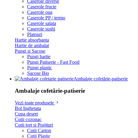
Caserole diverse
Caserole fructe
Caserole oua
Caserole PP / termo
Caserole salata
Caserole sushi
Platouri
Hartie absorbanta
Hartie de ambalat
Pungi si Sacose
Pungi hartie
Pungi Patiserie - Fast Food
Pungi plastic
Sacose Bio
Ambalaje cofetărie-patiserie
Ambalaje cofetărie-patiserie
Vezi toate produsele
Bol Inghetata
Cupa desert
Cutii cozonac
Cutii tort si Prajituri
Cutii Carton
Cutii Plastic