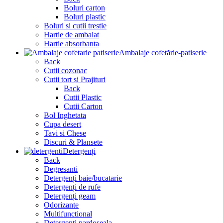
Boluri carton
Boluri plastic
Boluri si cutii trestie
Hartie de ambalat
Hartie absorbanta
Ambalaje cofetărie-patiserie
Back
Cutii cozonac
Cutii tort si Prajituri
Back
Cutii Plastic
Cutii Carton
Bol Inghetata
Cupa desert
Tavi si Chese
Discuri & Plansete
Detergenți
Back
Degresanti
Detergenți baie/bucatarie
Detergenți de rufe
Detergenți geam
Odorizante
Multifunctional
Detergenți pardoseala