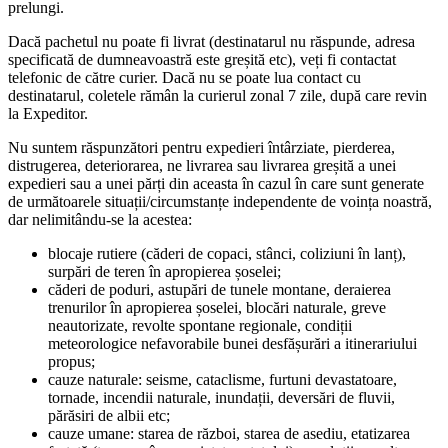
prelungi.
Dacă pachetul nu poate fi livrat (destinatarul nu răspunde, adresa
specificată de dumneavoastră este greșită etc), veți fi contactat
telefonic de către curier. Dacă nu se poate lua contact cu
destinatarul, coletele rămân la curierul zonal 7 zile, după care revin
la Expeditor.
Nu suntem răspunzători pentru expedieri întârziate, pierderea,
distrugerea, deteriorarea, ne livrarea sau livrarea greșită a unei
expedieri sau a unei părți din aceasta în cazul în care sunt generate
de următoarele situații/circumstanțe independente de voința noastră,
dar nelimitându-se la acestea:
blocaje rutiere (căderi de copaci, stânci, coliziuni în lanț),
surpări de teren în apropierea șoselei;
căderi de poduri, astupări de tunele montane, deraierea
trenurilor în apropierea șoselei, blocări naturale, greve
neautorizate, revolte spontane regionale, condiții
meteorologice nefavorabile bunei desfășurări a itinerariului
propus;
cauze naturale: seisme, cataclisme, furtuni devastatoare,
tornade, incendii naturale, inundații, deversări de fluvii,
părăsiri de albii etc;
cauze umane: starea de război, starea de asediu, etatizarea