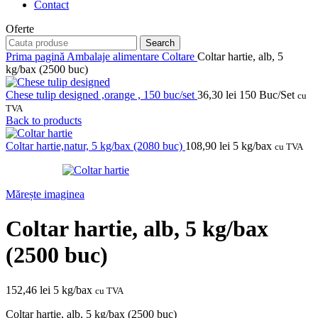
Contact
Oferte
Search
Prima pagină
Ambalaje alimentare
Coltare
Coltar hartie, alb, 5
kg/bax (2500 buc)
Chese tulip designed ,orange , 150 buc/set
36,30
lei
150 Buc/Set
cu
TVA
Back to products
Coltar hartie,natur, 5 kg/bax (2080 buc)
108,90
lei
5 kg/bax
cu TVA
Mărește imaginea
Coltar hartie, alb, 5 kg/bax
(2500 buc)
152,46
lei
5 kg/bax
cu TVA
Coltar hartie, alb, 5 kg/bax (2500 buc)