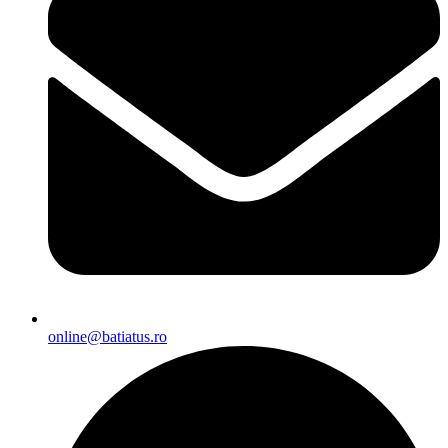
online@batiatus.ro