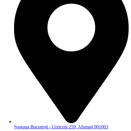
Șoseaua București - Urziceni 259, Afumați 901003