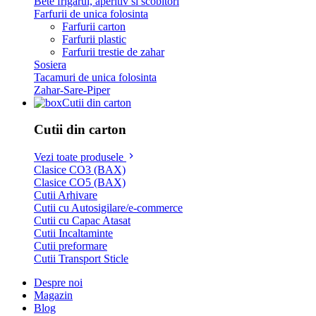
Bete frigarui, aperitiv si scobitori
Farfurii de unica folosinta
Farfurii carton
Farfurii plastic
Farfurii trestie de zahar
Sosiera
Tacamuri de unica folosinta
Zahar-Sare-Piper
Cutii din carton
Cutii din carton
Vezi toate produsele
Clasice CO3 (BAX)
Clasice CO5 (BAX)
Cutii Arhivare
Cutii cu Autosigilare/e-commerce
Cutii cu Capac Atasat
Cutii Incaltaminte
Cutii preformare
Cutii Transport Sticle
Despre noi
Magazin
Blog