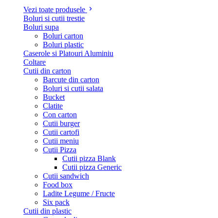
Vezi toate produsele
Boluri si cutii trestie
Boluri supa
Boluri carton
Boluri plastic
Caserole si Platouri Aluminiu
Coltare
Cutii din carton
Barcute din carton
Boluri si cutii salata
Bucket
Clatite
Con carton
Cutii burger
Cutii cartofi
Cutii meniu
Cutii Pizza
Cutii pizza Blank
Cutii pizza Generic
Cutii sandwich
Food box
Ladite Legume / Fructe
Six pack
Cutii din plastic