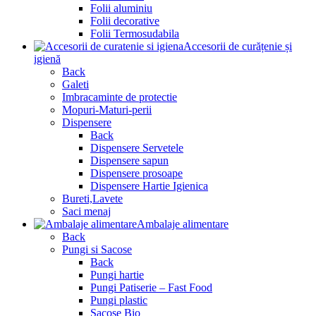
Folii aluminiu
Folii decorative
Folii Termosudabila
Accesorii de curățenie și
igienă
Back
Galeti
Imbracaminte de protectie
Mopuri-Maturi-perii
Dispensere
Back
Dispensere Servetele
Dispensere sapun
Dispensere prosoape
Dispensere Hartie Igienica
Bureti,Lavete
Saci menaj
Ambalaje alimentare
Back
Pungi si Sacose
Back
Pungi hartie
Pungi Patiserie – Fast Food
Pungi plastic
Sacose Bio