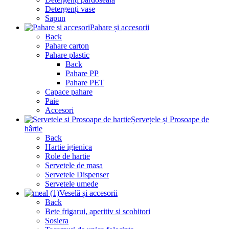
Detergenți vase
Sapun
Pahare și accesorii
Back
Pahare carton
Pahare plastic
Back
Pahare PP
Pahare PET
Capace pahare
Paie
Accesori
Șervețele și Prosoape de
hârtie
Back
Hartie igienica
Role de hartie
Servetele de masa
Servetele Dispenser
Servetele umede
Veselă și accesorii
Back
Bete frigarui, aperitiv si scobitori
Sosiera