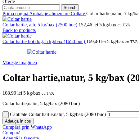
Oferte
Search
Prima pagină
Ambalaje alimentare
Coltare
Coltar hartie,natur, 5 kg/b
Coltar hartie, alb, 5 kg/bax (2500 buc)
152,46
lei
5 kg/bax
cu TVA
Back to products
Coltar hartie hot dog, 5 kg/bax (1650 buc)
169,40
lei
5 kg/bax
cu TVA
Mărește imaginea
Coltar hartie,natur, 5 kg/bax (2
108,90
lei
5 kg/bax
cu TVA
Coltar hartie,natur, 5 kg/bax (2080 buc)
Cantitate Coltar hartie,natur, 5 kg/bax (2080 buc)
Adaugă în coș
Cumpără prin WhatsApp
Compară
Adaugă la favorite