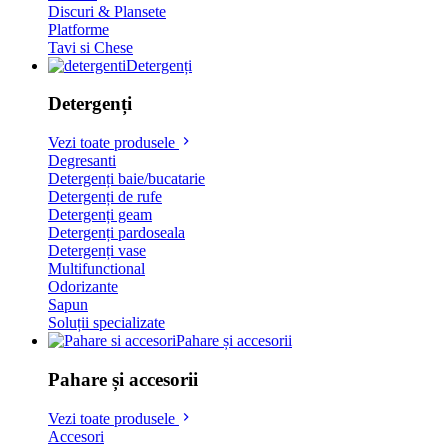
Discuri & Plansete
Platforme
Tavi si Chese
Detergenți
Detergenți
Vezi toate produsele
Degresanti
Detergenți baie/bucatarie
Detergenți de rufe
Detergenți geam
Detergenți pardoseala
Detergenți vase
Multifunctional
Odorizante
Sapun
Soluții specializate
Pahare și accesorii
Pahare și accesorii
Vezi toate produsele
Accesori