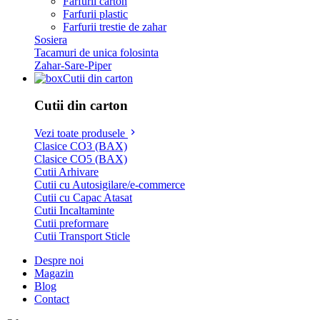
Farfurii carton
Farfurii plastic
Farfurii trestie de zahar
Sosiera
Tacamuri de unica folosinta
Zahar-Sare-Piper
Cutii din carton
Cutii din carton
Vezi toate produsele
Clasice CO3 (BAX)
Clasice CO5 (BAX)
Cutii Arhivare
Cutii cu Autosigilare/e-commerce
Cutii cu Capac Atasat
Cutii Incaltaminte
Cutii preformare
Cutii Transport Sticle
Despre noi
Magazin
Blog
Contact