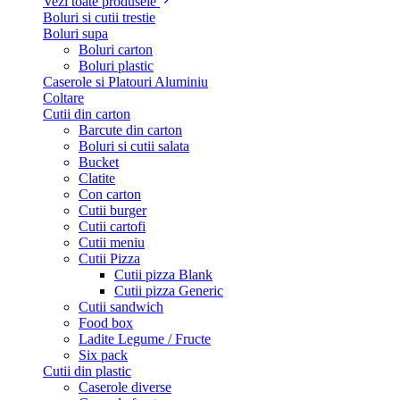
Vezi toate produsele
Boluri si cutii trestie
Boluri supa
Boluri carton
Boluri plastic
Caserole si Platouri Aluminiu
Coltare
Cutii din carton
Barcute din carton
Boluri si cutii salata
Bucket
Clatite
Con carton
Cutii burger
Cutii cartofi
Cutii meniu
Cutii Pizza
Cutii pizza Blank
Cutii pizza Generic
Cutii sandwich
Food box
Ladite Legume / Fructe
Six pack
Cutii din plastic
Caserole diverse