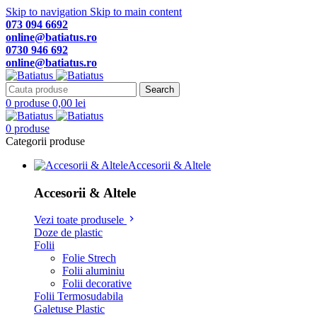
Skip to navigation
Skip to main content
073 094 6692
online@batiatus.ro
0730 946 692
online@batiatus.ro
Search
0
produse
0,00
lei
0
produse
Categorii produse
Accesorii & Altele
Accesorii & Altele
Vezi toate produsele
Doze de plastic
Folii
Folie Strech
Folii aluminiu
Folii decorative
Folii Termosudabila
Galetuse Plastic