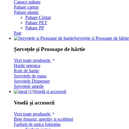
Capace pahare
Pahare carton
Pahare plastic
Pahare Cristal
Pahare PET
Pahare PP
Paie
Șervețele și Prosoape de hârtie
Șervețele și Prosoape de hârtie
Vezi toate produsele
Hartie igienica
Role de hartie
Servetele de masa
Servetele Dispenser
Servetele umede
Veselă și accesorii
Veselă și accesorii
Vezi toate produsele
Bete frigarui, aperitiv si scobitori
Farfurii de unica folosinta