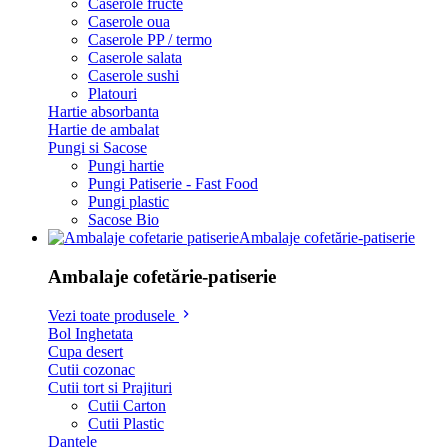
Caserole fructe
Caserole oua
Caserole PP / termo
Caserole salata
Caserole sushi
Platouri
Hartie absorbanta
Hartie de ambalat
Pungi si Sacose
Pungi hartie
Pungi Patiserie - Fast Food
Pungi plastic
Sacose Bio
Ambalaje cofetărie-patiserie
Ambalaje cofetărie-patiserie
Vezi toate produsele
Bol Inghetata
Cupa desert
Cutii cozonac
Cutii tort si Prajituri
Cutii Carton
Cutii Plastic
Dantele