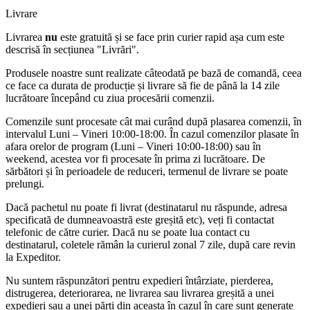
Livrare
Livrarea
nu
este gratuită și se face prin curier rapid așa cum este
descrisă în secțiunea "Livrări".
Produsele noastre sunt realizate câteodată pe bază de comandă, ceea
ce face ca durata de producție și livrare să fie de până la 14 zile
lucrătoare începând cu ziua procesării comenzii.
Comenzile sunt procesate cât mai curând după plasarea comenzii, în
intervalul Luni – Vineri 10:00-18:00. În cazul comenzilor plasate în
afara orelor de program (Luni – Vineri 10:00-18:00) sau în
weekend, acestea vor fi procesate în prima zi lucrătoare. De
sărbători și în perioadele de reduceri, termenul de livrare se poate
prelungi.
Dacă pachetul nu poate fi livrat (destinatarul nu răspunde, adresa
specificată de dumneavoastră este greșită etc), veți fi contactat
telefonic de către curier. Dacă nu se poate lua contact cu
destinatarul, coletele rămân la curierul zonal 7 zile, după care revin
la Expeditor.
Nu suntem răspunzători pentru expedieri întârziate, pierderea,
distrugerea, deteriorarea, ne livrarea sau livrarea greșită a unei
expedieri sau a unei părți din aceasta în cazul în care sunt generate