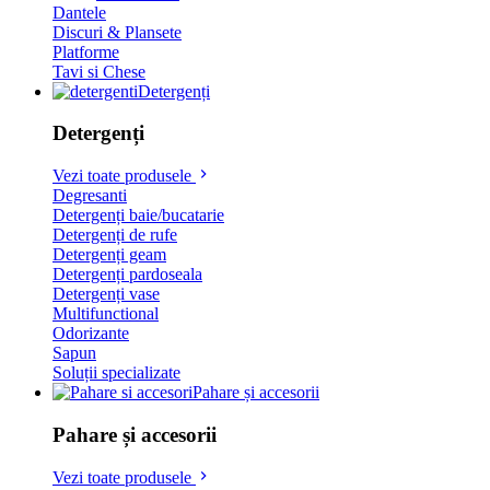
Dantele
Discuri & Plansete
Platforme
Tavi si Chese
Detergenți
Detergenți
Vezi toate produsele
Degresanti
Detergenți baie/bucatarie
Detergenți de rufe
Detergenți geam
Detergenți pardoseala
Detergenți vase
Multifunctional
Odorizante
Sapun
Soluții specializate
Pahare și accesorii
Pahare și accesorii
Vezi toate produsele