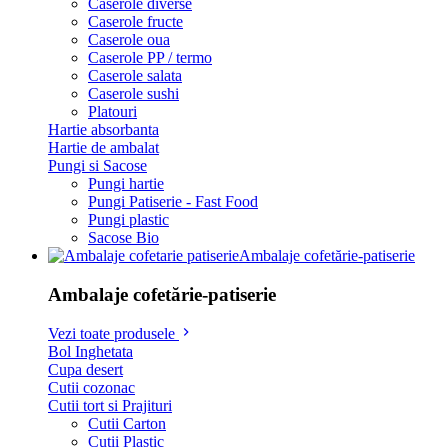
Caserole diverse
Caserole fructe
Caserole oua
Caserole PP / termo
Caserole salata
Caserole sushi
Platouri
Hartie absorbanta
Hartie de ambalat
Pungi si Sacose
Pungi hartie
Pungi Patiserie - Fast Food
Pungi plastic
Sacose Bio
Ambalaje cofetărie-patiserie
Ambalaje cofetărie-patiserie
Vezi toate produsele
Bol Inghetata
Cupa desert
Cutii cozonac
Cutii tort si Prajituri
Cutii Carton
Cutii Plastic