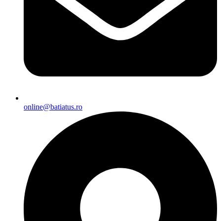
online@batiatus.ro