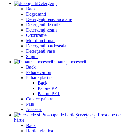
Detergenți
Back
Degresanti
Detergenți baie/bucatarie
Detergenți de rufe
Detergenți geam
Odorizante
Multifunctional
Detergenți pardoseala
Detergenți vase
Sapun
Pahare și accesorii
Back
Pahare carton
Pahare plastic
Back
Pahare PP
Pahare PET
Capace pahare
Paie
Accesori
Șervețele și Prosoape de
hârtie
Back
Hartie igienica