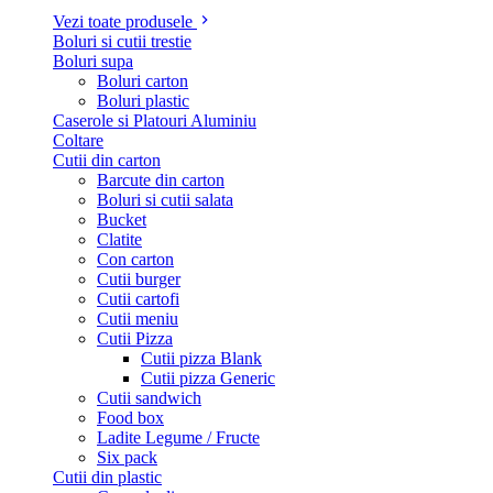
Vezi toate produsele
Boluri si cutii trestie
Boluri supa
Boluri carton
Boluri plastic
Caserole si Platouri Aluminiu
Coltare
Cutii din carton
Barcute din carton
Boluri si cutii salata
Bucket
Clatite
Con carton
Cutii burger
Cutii cartofi
Cutii meniu
Cutii Pizza
Cutii pizza Blank
Cutii pizza Generic
Cutii sandwich
Food box
Ladite Legume / Fructe
Six pack
Cutii din plastic