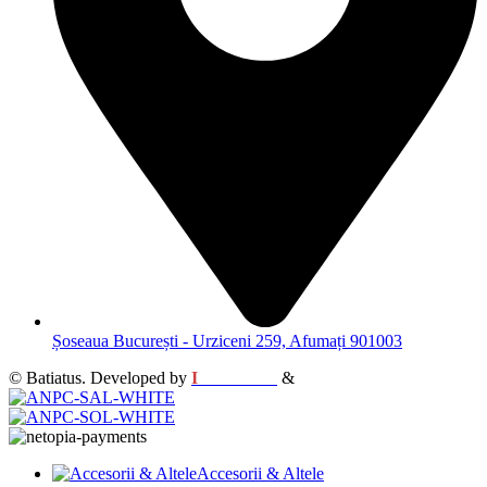
Șoseaua București - Urziceni 259, Afumați 901003
© Batiatus. Developed by
I
MCreative
&
WEBC
Accesorii & Altele