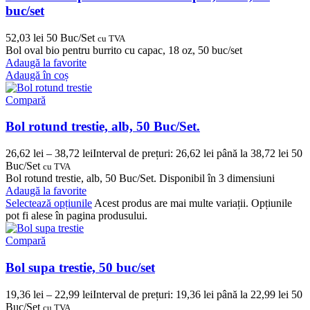
buc/set
52,03
lei
50 Buc/Set
cu TVA
Bol oval bio pentru burrito cu capac, 18 oz, 50 buc/set
Adaugă la favorite
Adaugă în coș
Compară
Bol rotund trestie, alb, 50 Buc/Set.
26,62
lei
–
38,72
lei
Interval de prețuri: 26,62 lei până la 38,72 lei
50
Buc/Set
cu TVA
Bol rotund trestie, alb, 50 Buc/Set. Disponibil în 3 dimensiuni
Adaugă la favorite
Selectează opțiunile
Acest produs are mai multe variații. Opțiunile
pot fi alese în pagina produsului.
Compară
Bol supa trestie, 50 buc/set
19,36
lei
–
22,99
lei
Interval de prețuri: 19,36 lei până la 22,99 lei
50
Buc/Set
cu TVA