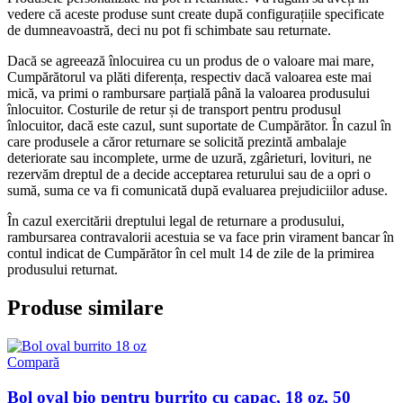
vedere că aceste produse sunt create după configurațiile specificate
de dumneavoastră, deci nu pot fi schimbate sau returnate.
Dacă se agreează înlocuirea cu un produs de o valoare mai mare,
Cumpărătorul va plăti diferența, respectiv dacă valoarea este mai
mică, va primi o rambursare parțială până la valoarea produsului
înlocuitor. Costurile de retur și de transport pentru produsul
înlocuitor, dacă este cazul, sunt suportate de Cumpărător. În cazul în
care produsele a căror returnare se solicită prezintă ambalaje
deteriorate sau incomplete, urme de uzură, zgârieturi, lovituri, ne
rezervăm dreptul de a decide acceptarea returului sau de a opri o
sumă, suma ce va fi comunicată după evaluarea prejudiciilor aduse.
În cazul exercitării dreptului legal de returnare a produsului,
rambursarea contravalorii acestuia se va face prin virament bancar în
contul indicat de Cumpărător în cel mult 14 de zile de la primirea
produsului returnat.
Produse similare
Compară
Bol oval bio pentru burrito cu capac, 18 oz, 50