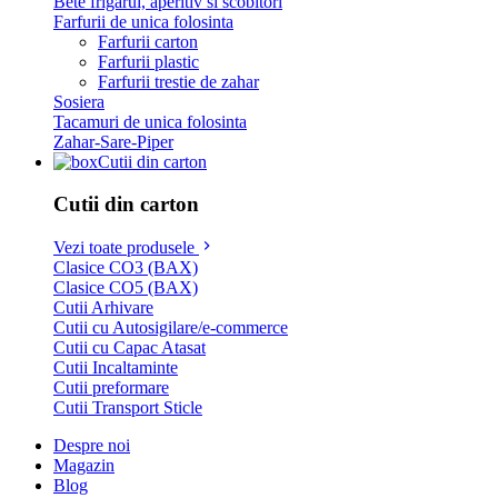
Bete frigarui, aperitiv si scobitori
Farfurii de unica folosinta
Farfurii carton
Farfurii plastic
Farfurii trestie de zahar
Sosiera
Tacamuri de unica folosinta
Zahar-Sare-Piper
Cutii din carton
Cutii din carton
Vezi toate produsele
Clasice CO3 (BAX)
Clasice CO5 (BAX)
Cutii Arhivare
Cutii cu Autosigilare/e-commerce
Cutii cu Capac Atasat
Cutii Incaltaminte
Cutii preformare
Cutii Transport Sticle
Despre noi
Magazin
Blog