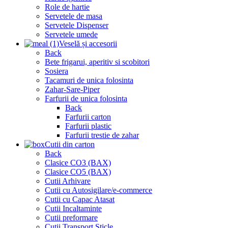
Role de hartie
Servetele de masa
Servetele Dispenser
Servetele umede
Veselă și accesorii
Back
Bete frigarui, aperitiv si scobitori
Sosiera
Tacamuri de unica folosinta
Zahar-Sare-Piper
Farfurii de unica folosinta
Back
Farfurii carton
Farfurii plastic
Farfurii trestie de zahar
Cutii din carton
Back
Clasice CO3 (BAX)
Clasice CO5 (BAX)
Cutii Arhivare
Cutii cu Autosigilare/e-commerce
Cutii cu Capac Atasat
Cutii Incaltaminte
Cutii preformare
Cutii Transport Sticle