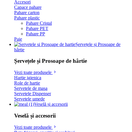
Accesori
Capace pahare
Pahare carton
Pahare plastic
Pahare Cristal
Pahare PET
Pahare PP
Paie
Șervețele și Prosoape de
hârtie
Șervețele și Prosoape de hârtie
Vezi toate produsele
Hartie igienica
Role de hartie
Servetele de masa
Servetele Dispenser
Servetele umede
Veselă și accesorii
Veselă și accesorii
Vezi toate produsele