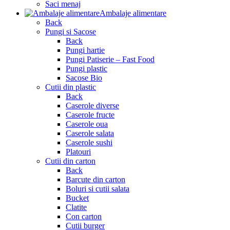
Saci menaj
Ambalaje alimentare
Back
Pungi si Sacose
Back
Pungi hartie
Pungi Patiserie – Fast Food
Pungi plastic
Sacose Bio
Cutii din plastic
Back
Caserole diverse
Caserole fructe
Caserole oua
Caserole salata
Caserole sushi
Platouri
Cutii din carton
Back
Barcute din carton
Boluri si cutii salata
Bucket
Clatite
Con carton
Cutii burger