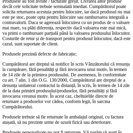
Produsele au fost livrate / facturate greșit. Livrarea altor produse
decât cele solicitate trebuie semnalată imediat. Cumpărătorul poate
solicita returnarea acestuia pentru înlocuire, iar dacă produsul nu mai
este pe stoc, poate opta pentru înlocuire sau rambursarea integrală a
contravalorii. Daca se agreează înlocuirea cu un produs de o valoare
mai mare, va plăti diferența, respectiv dacă valoarea este mai mică,
va primi o rambursare parțială până la valoarea produsului înlocuitor.
Costurile de retur și de transport pentru produsul înlocuitor, dacă este
cazul, sunt suportate de client.
Produsele prezintă defecte de fabricație;
Cumpărătorul are dreptul să notifice în scris Vânzătorului că renunța
la cumpărare, fără penalități şi fără invocarea unui motiv, în termen
de 14 zile de la primirea produsului. De asemenea, în conformitate
cu art. 7 alin. 1 din O.G. 130/2000, Cumpărătorul are dreptul de a
denunța unilateral contractul la distanță, în scris, în termen de 14 zile
de la data primirii produsului/produselor, fără penalități și fără
invocarea vreunui motiv. În acest caz, cheltuielile directe de
returnare a produselor vor cădea, conform legii, în sarcina
Cumpărătorului.
Produsele trebuie să fie returnate în ambalajul original, cu factura
atașată, să nu prezinte urme de uzură fizică sau deteriorare.
Produsele personalizate nu pot fi returnate. Vă rugăm să aveți în