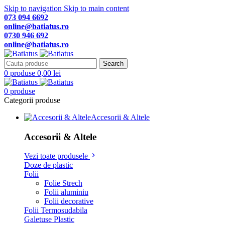
Skip to navigation
Skip to main content
073 094 6692
online@batiatus.ro
0730 946 692
online@batiatus.ro
Search
0
produse
0,00
lei
0
produse
Categorii produse
Accesorii & Altele
Accesorii & Altele
Vezi toate produsele
Doze de plastic
Folii
Folie Strech
Folii aluminiu
Folii decorative
Folii Termosudabila
Galetuse Plastic