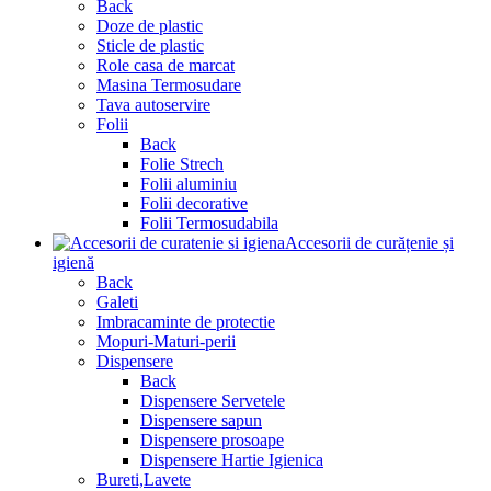
Back
Doze de plastic
Sticle de plastic
Role casa de marcat
Masina Termosudare
Tava autoservire
Folii
Back
Folie Strech
Folii aluminiu
Folii decorative
Folii Termosudabila
Accesorii de curățenie și
igienă
Back
Galeti
Imbracaminte de protectie
Mopuri-Maturi-perii
Dispensere
Back
Dispensere Servetele
Dispensere sapun
Dispensere prosoape
Dispensere Hartie Igienica
Bureti,Lavete