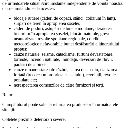
de următoarele situații/circumstanțe independente de voința noastră,
dar nelimitându-se la acestea:
blocaje rutiere (căderi de copaci, stânci, coliziuni în lanț),
surpări de teren în apropierea șoselei;
căderi de poduri, astupări de tunele montane, deraierea
trenurilor în apropierea șoselei, blocări naturale, greve
neautorizate, revolte spontane regionale, condiții
meteorologice nefavorabile bunei desfășurări a itinerariului
propus;
cauze naturale: seisme, cataclisme, furtuni devastatoare,
tornade, incendii naturale, inundații, deversări de fluvii,
părăsiri de albii etc;
cauze umane: starea de război, starea de asediu, etatizarea
forțată (trecerea în proprietatea statului), revoluții, revolte
populare etc;
nerespectarea comenzilor de către furnizori și terți.
Retur
Cumpărătorul poate solicita returnarea produselor în următoarele
situații:
Coletele prezintă deteriorări severe;