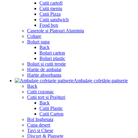
Cutii cartofi
Cutii meniu
Cutii Pizza
Cutii sandwich
Food box
Caserole si Platouri Aluminiu
Coltare
Boluri supa
Back
Boluri carton
Boluri plastic
Boluri si cutii trestie
Hartie de ambalat
Hartie absorbanta
Ambalaje cofetărie-patiserie
Back
Cutii cozonac
Cutii tort si Prajituri
Back
Cutii Plastic
Cutii Carton
Bol Inghetata
Cupa desert
Tavi si Chese
Discuri & Plansete