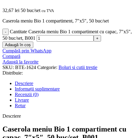
32,67
lei
50 buc/set
cu TVA
Caserola meniu Bio 1 compartiment, 7″x5″, 50 buc/set
Cantitate Caserola meniu Bio 1 compartiment cu capac, 7"x5",
50 buc/set, B001
Adaugă în coș
Cumpără prin WhatsApp
Compară
Adaugă la favorite
SKU:
BTE-1624
Categorie:
Boluri si cutii trestie
Distribuie:
Descriere
Informații suplimentare
Recenzii (0)
Livrare
Retur
Descriere
Caserola meniu Bio 1 compartiment cu
capac, 7″x5″, 50 buc/set, B001