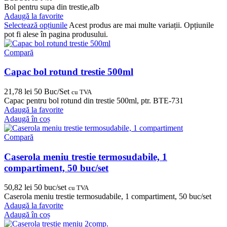
Bol pentru supa din trestie,alb
Adaugă la favorite
Selectează opțiunile
Acest produs are mai multe variații. Opțiunile
pot fi alese în pagina produsului.
Compară
Capac bol rotund trestie 500ml
21,78
lei
50 Buc/Set
cu TVA
Capac pentru bol rotund din trestie 500ml, ptr. BTE-731
Adaugă la favorite
Adaugă în coș
Compară
Caserola meniu trestie termosudabile, 1
compartiment, 50 buc/set
50,82
lei
50 buc/set
cu TVA
Caserola meniu trestie termosudabile, 1 compartiment, 50 buc/set
Adaugă la favorite
Adaugă în coș