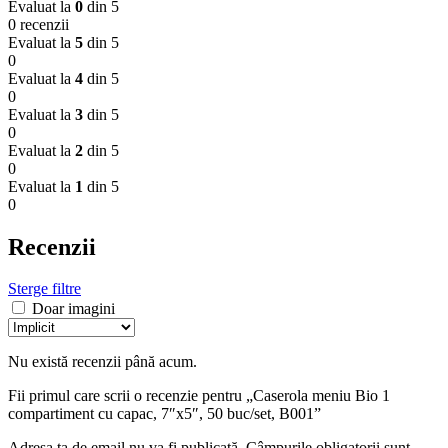
Evaluat la
0
din 5
0 recenzii
Evaluat la
5
din 5
0
Evaluat la
4
din 5
0
Evaluat la
3
din 5
0
Evaluat la
2
din 5
0
Evaluat la
1
din 5
0
Recenzii
Sterge filtre
Doar imagini
Nu există recenzii până acum.
Fii primul care scrii o recenzie pentru „Caserola meniu Bio 1
compartiment cu capac, 7″x5″, 50 buc/set, B001”
Adresa ta de email nu va fi publicată.
Câmpurile obligatorii sunt