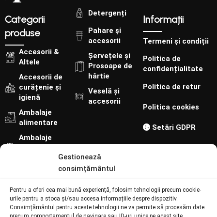
Detergenți
Categorii
Informații
Pahare și
produse
accesorii
Termeni și condiții
Accesorii &
Șervețele și
Politica de
Altele
Prosoape de
confidențialitate
hârtie
Accesorii de
Politica de retur
curățenie și
Veselă și
igienă
accesorii
Politica cookies
Ambalaje
alimentare
Setări GDPR
Ambalaje
cofetărie-
Gestionează
patiserie
consimțământul
Urmărește-ne pe:
Pentru a oferi cea mai bună experiență, folosim tehnologii precum cookie-
Contact
urile pentru a stoca și/sau accesa informațiile despre dispozitiv.
Consimțământul pentru aceste tehnologii ne va permite să procesăm date
precum comportamentul de navigare sau ID-uri unice pe acest site.