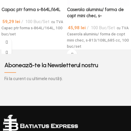
Capac ptr forma s-864L/164L
Caserola aluminiu/ forma de
copt mini chec, s-
59,29
lei
100 Buc/Set
813/108L/708L, 685 cc, 100
cu TVA
45,98
lei
100 Buc/Set
Capac ptr forma s-864L/164L, 100
buc/set
cu TVA
buc/set
Caserola aluminiu/ forma de copt
mini chec, s-813/108L,685 cc, 100
buc/set
Abonează-te la Newsletterul nostru
Fii la curent cu ultimele noutăți.