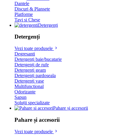
Dantele
Discuri & Plansete
Platforme
Tavi si Chese
Detergenți
Detergenți
Vezi toate produsele
Degresanti
Detergenți baie/bucatarie
Detergenți de rufe
Detergenți geam
Detergenți pardoseala
Detergenți vase
Multifunctional
Odorizante
Sapun
Soluții specializate
Pahare și accesorii
Pahare și accesorii
Vezi toate produsele