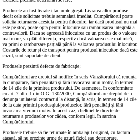
Produsele au fost livrate / facturate greșit. Livrarea altor produse
decât cele solicitate trebuie semnalată imediat. Cumpărătorul poate
solicita returnarea acestuia pentru înlocuire, iar dacă produsul nu mai
este pe stoc, poate opta pentru înlocuire sau rambursarea integrală a
contravalorii. Daca se agreează înlocuirea cu un produs de o valoare
mai mare, va plăti diferența, respectiv dacă valoarea este mai mică,
va primi o rambursare parțială până la valoarea produsului înlocuitor.
Costurile de retur și de transport pentru produsul înlocuitor, dacă este
cazul, sunt suportate de client.
Produsele prezintă defecte de fabricație;
Cumpărătorul are dreptul să notifice în scris Vânzătorului că renunța
la cumpărare, fără penalități şi fără invocarea unui motiv, în termen
de 14 zile de la primirea produsului. De asemenea, în conformitate
cu art. 7 alin. 1 din O.G. 130/2000, Cumpărătorul are dreptul de a
denunța unilateral contractul la distanță, în scris, în termen de 14 zile
de la data primirii produsului/produselor, fără penalități și fără
invocarea vreunui motiv. În acest caz, cheltuielile directe de
returnare a produselor vor cădea, conform legii, în sarcina
Cumpărătorului.
Produsele trebuie să fie returnate în ambalajul original, cu factura
atașată, să nu prezinte urme de uzură fizică sau deteriorare.