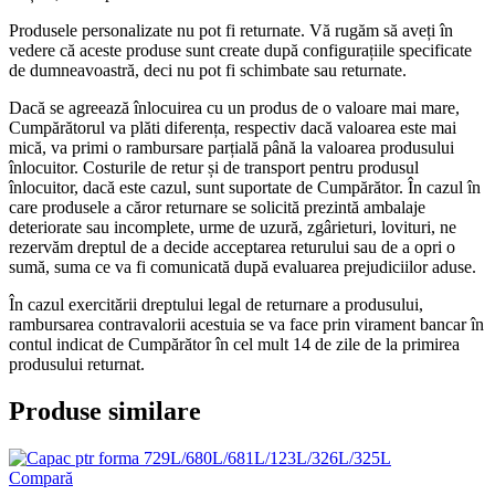
Produsele personalizate nu pot fi returnate. Vă rugăm să aveți în
vedere că aceste produse sunt create după configurațiile specificate
de dumneavoastră, deci nu pot fi schimbate sau returnate.
Dacă se agreează înlocuirea cu un produs de o valoare mai mare,
Cumpărătorul va plăti diferența, respectiv dacă valoarea este mai
mică, va primi o rambursare parțială până la valoarea produsului
înlocuitor. Costurile de retur și de transport pentru produsul
înlocuitor, dacă este cazul, sunt suportate de Cumpărător. În cazul în
care produsele a căror returnare se solicită prezintă ambalaje
deteriorate sau incomplete, urme de uzură, zgârieturi, lovituri, ne
rezervăm dreptul de a decide acceptarea returului sau de a opri o
sumă, suma ce va fi comunicată după evaluarea prejudiciilor aduse.
În cazul exercitării dreptului legal de returnare a produsului,
rambursarea contravalorii acestuia se va face prin virament bancar în
contul indicat de Cumpărător în cel mult 14 de zile de la primirea
produsului returnat.
Produse similare
Compară