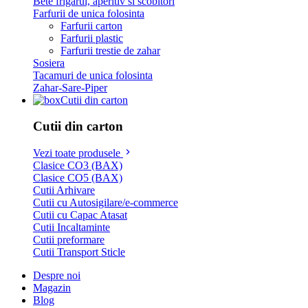
Bete frigarui, aperitiv si scobitori
Farfurii de unica folosinta
Farfurii carton
Farfurii plastic
Farfurii trestie de zahar
Sosiera
Tacamuri de unica folosinta
Zahar-Sare-Piper
Cutii din carton
Cutii din carton
Vezi toate produsele
Clasice CO3 (BAX)
Clasice CO5 (BAX)
Cutii Arhivare
Cutii cu Autosigilare/e-commerce
Cutii cu Capac Atasat
Cutii Incaltaminte
Cutii preformare
Cutii Transport Sticle
Despre noi
Magazin
Blog