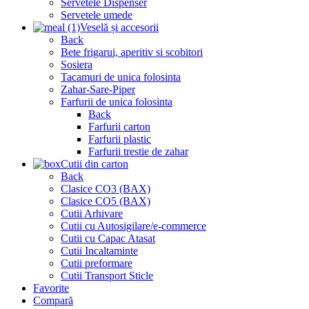
Servetele Dispenser
Servetele umede
Veselă și accesorii
Back
Bete frigarui, aperitiv si scobitori
Sosiera
Tacamuri de unica folosinta
Zahar-Sare-Piper
Farfurii de unica folosinta
Back
Farfurii carton
Farfurii plastic
Farfurii trestie de zahar
Cutii din carton
Back
Clasice CO3 (BAX)
Clasice CO5 (BAX)
Cutii Arhivare
Cutii cu Autosigilare/e-commerce
Cutii cu Capac Atasat
Cutii Incaltaminte
Cutii preformare
Cutii Transport Sticle
Favorite
Compară