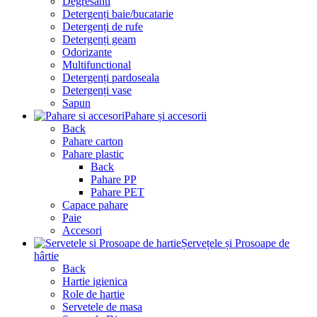
Degresanti
Detergenți baie/bucatarie
Detergenți de rufe
Detergenți geam
Odorizante
Multifunctional
Detergenți pardoseala
Detergenți vase
Sapun
Pahare și accesorii
Back
Pahare carton
Pahare plastic
Back
Pahare PP
Pahare PET
Capace pahare
Paie
Accesori
Șervețele și Prosoape de
hârtie
Back
Hartie igienica
Role de hartie
Servetele de masa