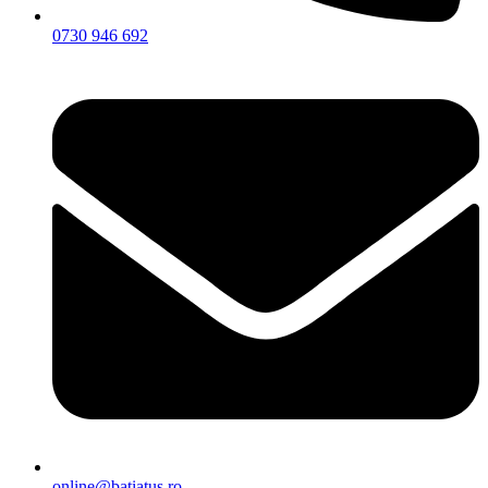
0730 946 692
online@batiatus.ro