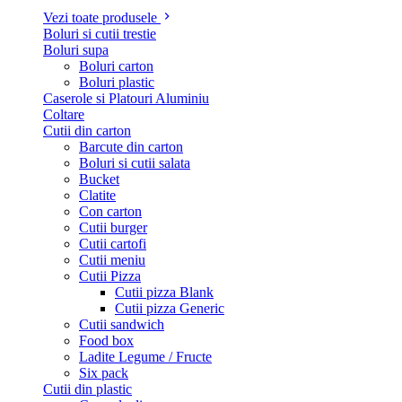
Vezi toate produsele
Boluri si cutii trestie
Boluri supa
Boluri carton
Boluri plastic
Caserole si Platouri Aluminiu
Coltare
Cutii din carton
Barcute din carton
Boluri si cutii salata
Bucket
Clatite
Con carton
Cutii burger
Cutii cartofi
Cutii meniu
Cutii Pizza
Cutii pizza Blank
Cutii pizza Generic
Cutii sandwich
Food box
Ladite Legume / Fructe
Six pack
Cutii din plastic