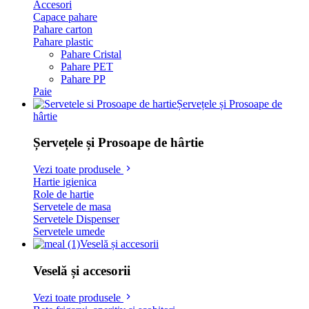
Accesori
Capace pahare
Pahare carton
Pahare plastic
Pahare Cristal
Pahare PET
Pahare PP
Paie
Șervețele și Prosoape de
hârtie
Șervețele și Prosoape de hârtie
Vezi toate produsele
Hartie igienica
Role de hartie
Servetele de masa
Servetele Dispenser
Servetele umede
Veselă și accesorii
Veselă și accesorii
Vezi toate produsele