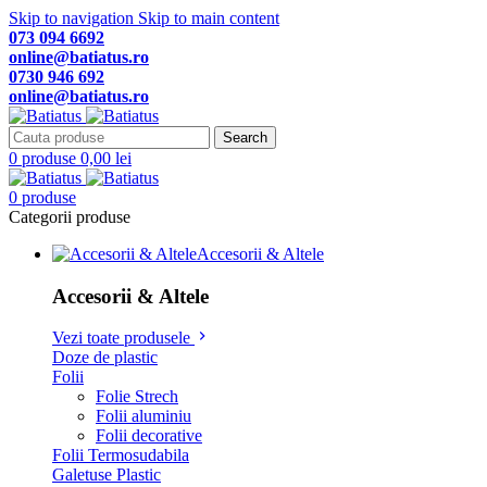
Skip to navigation
Skip to main content
073 094 6692
online@batiatus.ro
0730 946 692
online@batiatus.ro
Search
0
produse
0,00
lei
0
produse
Categorii produse
Accesorii & Altele
Accesorii & Altele
Vezi toate produsele
Doze de plastic
Folii
Folie Strech
Folii aluminiu
Folii decorative
Folii Termosudabila
Galetuse Plastic