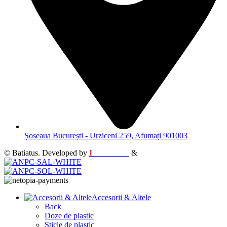
Șoseaua București - Urziceni 259, Afumați 901003
© Batiatus. Developed by
I
MCreative
&
WEBC
Accesorii & Altele
Back
Doze de plastic
Sticle de plastic