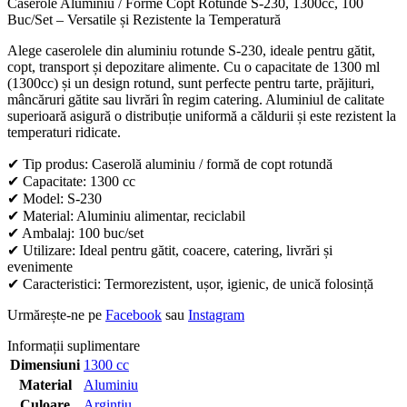
Caserole Aluminiu / Forme Copt Rotunde S-230, 1300cc, 100
Buc/Set – Versatile și Rezistente la Temperatură
Alege caserolele din aluminiu rotunde S-230, ideale pentru gătit,
copt, transport și depozitare alimente. Cu o capacitate de 1300 ml
(1300cc) și un design rotund, sunt perfecte pentru tarte, prăjituri,
mâncăruri gătite sau livrări în regim catering. Aluminiul de calitate
superioară asigură o distribuție uniformă a căldurii și este rezistent la
temperaturi ridicate.
✔ Tip produs: Caserolă aluminiu / formă de copt rotundă
✔ Capacitate: 1300 cc
✔ Model: S-230
✔ Material: Aluminiu alimentar, reciclabil
✔ Ambalaj: 100 buc/set
✔ Utilizare: Ideal pentru gătit, coacere, catering, livrări și
evenimente
✔ Caracteristici: Termorezistent, ușor, igienic, de unică folosință
Urmărește-ne pe
Facebook
sau
Instagram
Informații suplimentare
Dimensiuni
1300 cc
Material
Aluminiu
Culoare
Argintiu