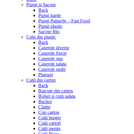
Pungi si Sacose
Back
Pungi hartie
Pungi Patiserie – Fast Food
Pungi plastic
Sacose Bio
Cutii din plastic
Back
Caserole diverse
Caserole fructe
Caserole oua
Caserole salata
Caserole sushi
Platouri
Cutii din carton
Back
Barcute din carton
Boluri si cutii salata
Bucket
Clatite
Con carton
Cutii burger
Cutii cartofi
Cutii meniu
Cutii Pizza