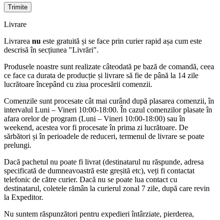
Livrare
Livrarea
nu
este gratuită și se face prin curier rapid așa cum este
descrisă în secțiunea "Livrări".
Produsele noastre sunt realizate câteodată pe bază de comandă, ceea
ce face ca durata de producție și livrare să fie de până la 14 zile
lucrătoare începând cu ziua procesării comenzii.
Comenzile sunt procesate cât mai curând după plasarea comenzii, în
intervalul Luni – Vineri 10:00-18:00. În cazul comenzilor plasate în
afara orelor de program (Luni – Vineri 10:00-18:00) sau în
weekend, acestea vor fi procesate în prima zi lucrătoare. De
sărbători și în perioadele de reduceri, termenul de livrare se poate
prelungi.
Dacă pachetul nu poate fi livrat (destinatarul nu răspunde, adresa
specificată de dumneavoastră este greșită etc), veți fi contactat
telefonic de către curier. Dacă nu se poate lua contact cu
destinatarul, coletele rămân la curierul zonal 7 zile, după care revin
la Expeditor.
Nu suntem răspunzători pentru expedieri întârziate, pierderea,