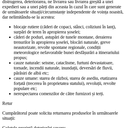
distrugerea, deteriorarea, ne livrarea sau livrarea greșită a unei
expedieri sau a unei părți din aceasta în cazul în care sunt generate
de următoarele situații/circumstanțe independente de voința noastră,
dar nelimitându-se la acestea:
blocaje rutiere (căderi de copaci, stânci, coliziuni în lanț),
surpări de teren în apropierea șoselei;
căderi de poduri, astupări de tunele montane, deraierea
trenurilor în apropierea șoselei, blocări naturale, greve
neautorizate, revolte spontane regionale, condiții
meteorologice nefavorabile bunei desfășurări a itinerariului
propus;
cauze naturale: seisme, cataclisme, furtuni devastatoare,
tornade, incendii naturale, inundații, deversări de fluvii,
părăsiri de albii etc;
cauze umane: starea de război, starea de asediu, etatizarea
forțată (trecerea în proprietatea statului), revoluții, revolte
populare etc;
nerespectarea comenzilor de către furnizori și terți.
Retur
Cumpărătorul poate solicita returnarea produselor în următoarele
situații:
Coletele prezintă deteriorări severe;