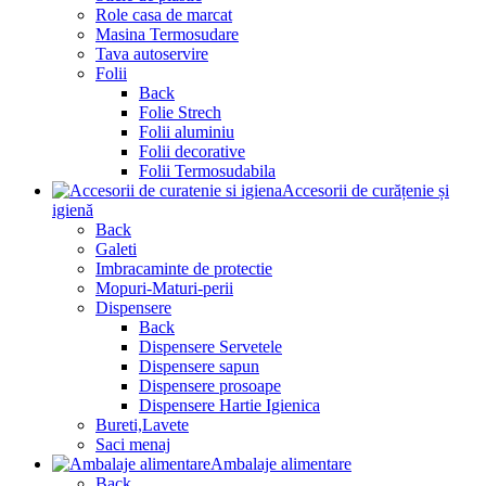
Role casa de marcat
Masina Termosudare
Tava autoservire
Folii
Back
Folie Strech
Folii aluminiu
Folii decorative
Folii Termosudabila
Accesorii de curățenie și
igienă
Back
Galeti
Imbracaminte de protectie
Mopuri-Maturi-perii
Dispensere
Back
Dispensere Servetele
Dispensere sapun
Dispensere prosoape
Dispensere Hartie Igienica
Bureti,Lavete
Saci menaj
Ambalaje alimentare
Back