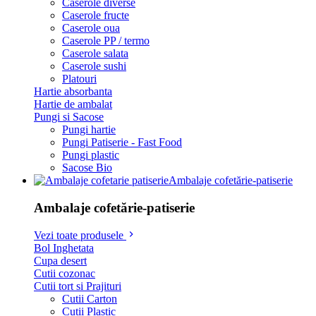
Caserole diverse
Caserole fructe
Caserole oua
Caserole PP / termo
Caserole salata
Caserole sushi
Platouri
Hartie absorbanta
Hartie de ambalat
Pungi si Sacose
Pungi hartie
Pungi Patiserie - Fast Food
Pungi plastic
Sacose Bio
Ambalaje cofetărie-patiserie
Ambalaje cofetărie-patiserie
Vezi toate produsele
Bol Inghetata
Cupa desert
Cutii cozonac
Cutii tort si Prajituri
Cutii Carton
Cutii Plastic