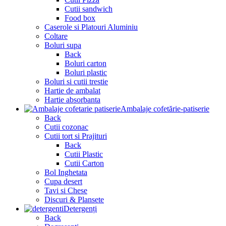
Cutii sandwich
Food box
Caserole si Platouri Aluminiu
Coltare
Boluri supa
Back
Boluri carton
Boluri plastic
Boluri si cutii trestie
Hartie de ambalat
Hartie absorbanta
Ambalaje cofetărie-patiserie
Back
Cutii cozonac
Cutii tort si Prajituri
Back
Cutii Plastic
Cutii Carton
Bol Inghetata
Cupa desert
Tavi si Chese
Discuri & Plansete
Detergenți
Back