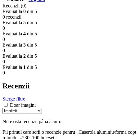
Recenzii (0)
Evaluat la
0
din 5
0 recenzii
Evaluat la
5
din 5
0
Evaluat la
4
din 5
0
Evaluat la
3
din 5
0
Evaluat la
2
din 5
0
Evaluat la
1
din 5
0
Recenzii
Sterge filtre
Doar imagini
Nu există recenzii până acum.
Fii primul care scrii o recenzie pentru „Caserola aluminiu/forma copt
rotunde s-230, 100 buc/set”