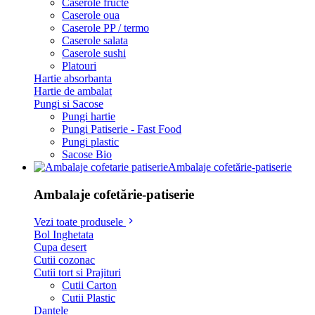
Caserole fructe
Caserole oua
Caserole PP / termo
Caserole salata
Caserole sushi
Platouri
Hartie absorbanta
Hartie de ambalat
Pungi si Sacose
Pungi hartie
Pungi Patiserie - Fast Food
Pungi plastic
Sacose Bio
Ambalaje cofetărie-patiserie
Ambalaje cofetărie-patiserie
Vezi toate produsele
Bol Inghetata
Cupa desert
Cutii cozonac
Cutii tort si Prajituri
Cutii Carton
Cutii Plastic
Dantele