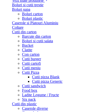
Vezi toate produsele
Boluri si cutii trestie
Boluri supa
Boluri carton
Boluri plastic
Caserole si Platouri Aluminiu
Coltare
Cutii din carton
Barcute din carton
Boluri si cutii salata
Bucket
Clatite
Con carton
Cutii burger
Cutii cartofi
Cutii meniu
Cutii Pizza
Cutii pizza Blank
Cutii pizza Generic
Cutii sandwich
Food box
Ladite Legume / Fructe
Six pack
Cutii din plastic
Caserole diverse