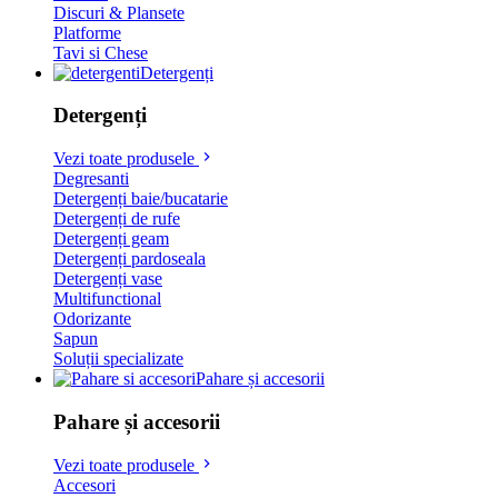
Discuri & Plansete
Platforme
Tavi si Chese
Detergenți
Detergenți
Vezi toate produsele
Degresanti
Detergenți baie/bucatarie
Detergenți de rufe
Detergenți geam
Detergenți pardoseala
Detergenți vase
Multifunctional
Odorizante
Sapun
Soluții specializate
Pahare și accesorii
Pahare și accesorii
Vezi toate produsele
Accesori