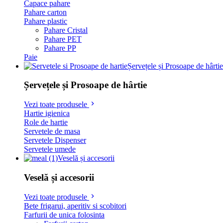
Capace pahare
Pahare carton
Pahare plastic
Pahare Cristal
Pahare PET
Pahare PP
Paie
Șervețele și Prosoape de hârtie
Șervețele și Prosoape de hârtie
Vezi toate produsele
Hartie igienica
Role de hartie
Servetele de masa
Servetele Dispenser
Servetele umede
Veselă și accesorii
Veselă și accesorii
Vezi toate produsele
Bete frigarui, aperitiv si scobitori
Farfurii de unica folosinta