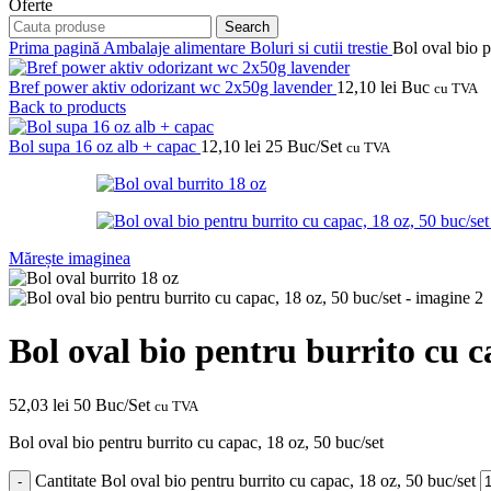
Oferte
Search
Prima pagină
Ambalaje alimentare
Boluri si cutii trestie
Bol oval bio p
Bref power aktiv odorizant wc 2x50g lavender
12,10
lei
Buc
cu TVA
Back to products
Bol supa 16 oz alb + capac
12,10
lei
25 Buc/Set
cu TVA
Mărește imaginea
Bol oval bio pentru burrito cu c
52,03
lei
50 Buc/Set
cu TVA
Bol oval bio pentru burrito cu capac, 18 oz, 50 buc/set
Cantitate Bol oval bio pentru burrito cu capac, 18 oz, 50 buc/set