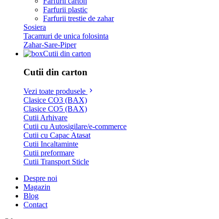
Farfurii carton
Farfurii plastic
Farfurii trestie de zahar
Sosiera
Tacamuri de unica folosinta
Zahar-Sare-Piper
Cutii din carton
Cutii din carton
Vezi toate produsele
Clasice CO3 (BAX)
Clasice CO5 (BAX)
Cutii Arhivare
Cutii cu Autosigilare/e-commerce
Cutii cu Capac Atasat
Cutii Incaltaminte
Cutii preformare
Cutii Transport Sticle
Despre noi
Magazin
Blog
Contact