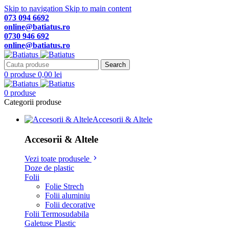
Skip to navigation
Skip to main content
073 094 6692
online@batiatus.ro
0730 946 692
online@batiatus.ro
Search
0
produse
0,00
lei
0
produse
Categorii produse
Accesorii & Altele
Accesorii & Altele
Vezi toate produsele
Doze de plastic
Folii
Folie Strech
Folii aluminiu
Folii decorative
Folii Termosudabila
Galetuse Plastic